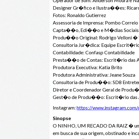
Operador de Som: Anderson Moura e N
Designer Gr�fico e Ilustra��es: Rica
Fotos: Ronaldo Gutierrez
Assessoria de Imprensa: Pombo Correio
Capta��o, Edi��o e M�dias Sociais
Produ��o Original: Rodrigo Velloni �
Consultoria Jur�dica: Equipe Escrit�ri
Contabilidade: Confasp Contabilidade
Presta��o de Contas: Escrit�rio das 
Produtora Executiva: Katia Brito
Produtora Administrativa: Jeane Souza
Consultoria de Produ��o: SD8 Entrete
Diretor e Coordenador Geral de Produ�
Gest�o de Produ��o: Escrit�rio das 
Instagram:
https://www.instagram.com/o
Sinopse
O NINHO, UM RECADO DA RAIZ � uma nove
em busca de sua origem, obstinado e in