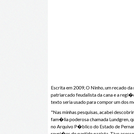
Escrita em 2009, O Ninho, um recado da
patriarcado feudalista da cana e a reg
texto seria usado para compor um dos m
"Nas minhas pesquisas, acabei descobri
fam�lia poderosa chamada Lundgren, que
no Arquivo P�blico do Estado de Pern
reuni�es do partido nazista. Tive acesso