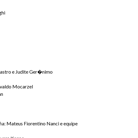
ghi
 Castro e Judite Ger�nimo
valdo Mocarzel
an
: Mateus Fiorentino Nanci e equipe