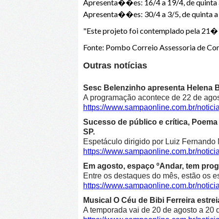
Apresenta��es: 16/4 a 19/4, de quinta
Apresenta��es: 30/4 a 3/5, de quinta 
"Este projeto foi contemplado pela 21
Fonte: Pombo Correio Assessoria de 
Outras notícias
Sesc Belenzinho apresenta Helena Bl
A programação acontece de 22 de agost
https://www.sampaonline.com.br/noti
Sucesso de público e crítica, Poe
SP.
Espetáculo dirigido por Luiz Fernando 
https://www.sampaonline.com.br/not
Em agosto, espaço ºAndar, tem prog
Entre os destaques do mês, estão os e
https://www.sampaonline.com.br/noti
Musical O Céu de Bibi Ferreira estre
A temporada vai de 20 de agosto a 20 d