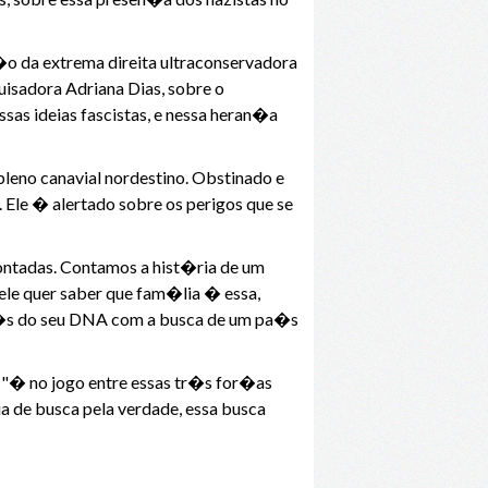
�o da extrema direita ultraconservadora
uisadora Adriana Dias, sobre o
sas ideias fascistas, e nessa heran�a
pleno canavial nordestino. Obstinado e
Ele � alertado sobre os perigos que se
ontadas. Contamos a hist�ria de um
ele quer saber que fam�lia � essa,
r�s do seu DNA com a busca de um pa�s
 "� no jogo entre essas tr�s for�as
 de busca pela verdade, essa busca