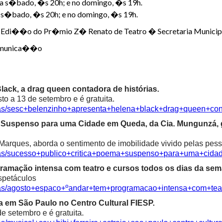
 a s�bado, �s 20h; e no domingo, �s 19h.
a s�bado, �s 20h; e no domingo, �s 19h.
� Edi��o do Pr�mio Z� Renato de Teatro � Secretaria Municipal
Comunica��o
ack, a drag queen contadora de histórias.
o a 13 de setembro e é gratuita.
cias/sesc+belenzinho+apresenta+helena+black+drag+queen+con
ma Suspenso para uma Cidade em Queda, da Cia. Mungunzá,
Marques, aborda o sentimento de imobilidade vivido pelas pess
icias/sucesso+publico+critica+poema+suspenso+para+uma+ci
ramação intensa com teatro e cursos todos os dias da sem
spetáculos
cias/agosto+espaco+ºandar+tem+programacao+intensa+com+te
ia em São Paulo no Centro Cultural FIESP.
e setembro e é gratuita.