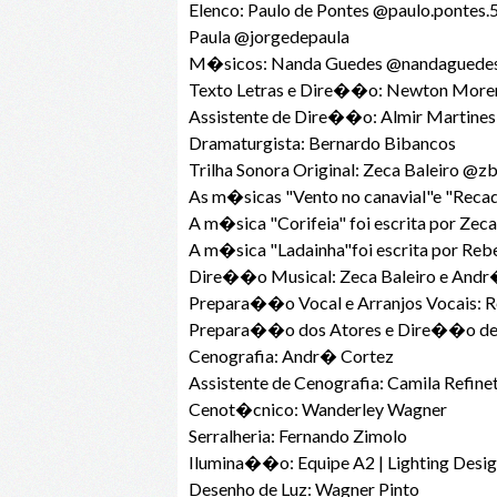
Elenco: Paulo de Pontes @paulo.pontes.
Paula @jorgedepaula
M�sicos: Nanda Guedes @nandaguedesof
Texto Letras e Dire��o: Newton Mor
Assistente de Dire��o: Almir Martines
Dramaturgista: Bernardo Bibancos
Trilha Sonora Original: Zeca Baleiro @zb
As m�sicas "Vento no canavial"e "Recad
A m�sica "Corifeia" foi escrita por Z
A m�sica "Ladainha"foi escrita por Reb
Dire��o Musical: Zeca Baleiro e And
Prepara��o Vocal e Arranjos Vocais: 
Prepara��o dos Atores e Dire��o de 
Cenografia: Andr� Cortez
Assistente de Cenografia: Camila Refinet
Cenot�cnico: Wanderley Wagner
Serralheria: Fernando Zimolo
Ilumina��o: Equipe A2 | Lighting Desi
Desenho de Luz: Wagner Pinto