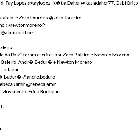
56, Tay Lopez @taylopez, K�tia Daher @katiadaher77, Gabi Britt
icial e Zeca Loureiro @zeca_loureiro
eno @newtonmoreno9
 @almir.martines
aleiro
o da Raiz" foram escritas por Zeca Baleiro e Newton Moreno
eca Baleiro, Andr� Bedur� e Newton Moreno
eca Jamir
r� Badur� @andre.bedure
Rebeca Jamir @rebecajamir
Movimento: Erica Rodrigues
ti
gn