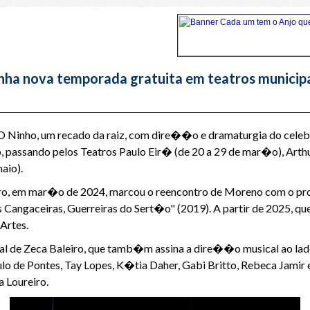
anha nova temporada gratuita em teatros municip
 O Ninho, um recado da raiz, com dire��o e dramaturgia do cel
passando pelos Teatros Paulo Eir� (de 20 a 29 de mar�o), Arthur
aio).
iro, em mar�o de 2024, marcou o reencontro de Moreno com o prod
s Cangaceiras, Guerreiras do Sert�o" (2019). A partir de 2025
Artes.
ginal de Zeca Baleiro, que tamb�m assina a dire��o musical ao l
lo de Pontes, Tay Lopes, K�tia Daher, Gabi Britto, Rebeca Jami
 Loureiro.