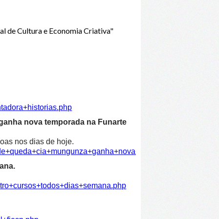
 de Cultura e Economia Criativa"
tadora+historias.php
 ganha nova temporada na Funarte
oas nos dias de hoje.
dade+queda+cia+mungunza+ganha+nova+temporada+funarte.ph
ana.
atro+cursos+todos+dias+semana.php