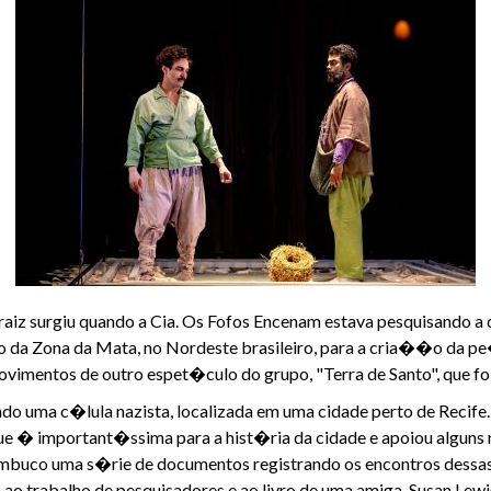
 raiz surgiu quando a Cia. Os Fofos Encenam estava pesquisando
i�o da Zona da Mata, no Nordeste brasileiro, para a cria��o da
ovimentos de outro espet�culo do grupo, "Terra de Santo", que f
ndo uma c�lula nazista, localizada em uma cidade perto de Recif
 � important�ssima para a hist�ria da cidade e apoiou alguns n
ambuco uma s�rie de documentos registrando os encontros dess
 ao trabalho de pesquisadores e ao livro de uma amiga, Susan Lew