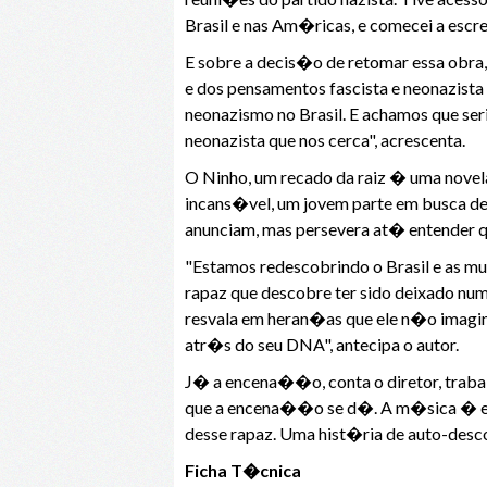
Brasil e nas Am�ricas, e comecei a escr
E sobre a decis�o de retomar essa obra,
e dos pensamentos fascista e neonazista
neonazismo no Brasil. E achamos que ser
neonazista que nos cerca", acrescenta.
O Ninho, um recado da raiz � uma novela
incans�vel, um jovem parte em busca de 
anunciam, mas persevera at� entender q
"Estamos redescobrindo o Brasil e as m
rapaz que descobre ter sido deixado num
resvala em heran�as que ele n�o imagi
atr�s do seu DNA", antecipa o autor.
J� a encena��o, conta o diretor, traba
que a encena��o se d�. A m�sica � exe
desse rapaz. Uma hist�ria de auto-desc
Ficha T�cnica