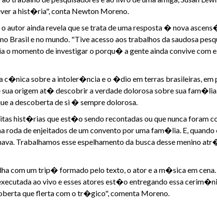
ever a hist�ria", conta Newton Moreno.
 o autor ainda revela que se trata de uma resposta � nova ascens
 no Brasil e no mundo. "Tive acesso aos trabalhos da saudosa pesq
ia o momento de investigar o porqu� a gente ainda convive com es
 c�nica sobre a intoler�ncia e o �dio em terras brasileiras, em 
sua origem at� descobrir a verdade dolorosa sobre sua fam�lia. 
ue a descoberta de si � sempre dolorosa.
uitas hist�rias que est�o sendo recontadas ou que nunca foram c
a roda de enjeitados de um convento por uma fam�lia. E, quando 
nava. Trabalhamos esse espelhamento da busca desse menino at
lha com um trip� formado pelo texto, o ator e a m�sica em cena.
cutada ao vivo e esses atores est�o entregando essa cerim�nia
oberta que flerta com o tr�gico", comenta Moreno.