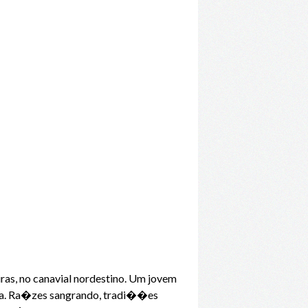
s, no canavial nordestino. Um jovem
�lia. Ra�zes sangrando, tradi��es