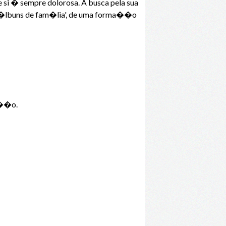
e si � sempre dolorosa. A busca pela sua
 '�lbuns de fam�lia', de uma forma��o
ta��o.