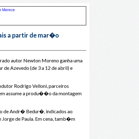
ais a partir de mar�o
ebrado autor Newton Moreno ganha uma
 de Azevedo (de 3 a 12 de abril) e
utor Rodrigo Velloni, parceiros
, quem assume a produ��o da montagem
ado de Andr� Bedur�, indicados ao
r e Jorge de Paula. Em cena, tamb�m