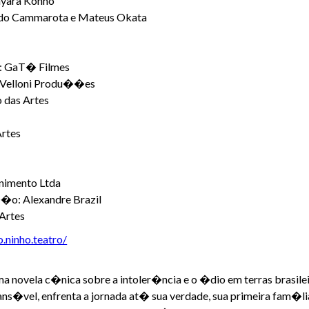
ayara Konno
rdo Cammarota e Mateus Okata
: GaT� Filmes
 Velloni Produ��es
o das Artes
Artes
nimento Ltda
�o: Alexandre Brazil
Artes
.ninho.teatro/
la c�nica sobre a intoler�ncia e o �dio em terras brasileira
cans�vel, enfrenta a jornada at� sua verdade, sua primeira fam