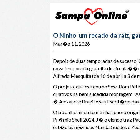
O Ninho, um recado da raiz, g
Mar�o 11, 2026
Depois de duas temporadas de sucesso,
nova temporada gratuita de circula��o, 
Alfredo Mesquita (de 16 de abril a 3 de m
O projeto, que estreou no Sesc Bom Ret
criativos na bem sucedida montagem "A
� Alexandre Brazil e seu Escrit�rio das 
O trabalho ainda tem trilha sonora ori
Pr�mio Shell 2024. J� o elenco traz Pau
est�o os m�sicos Nanda Guedes e Zeca