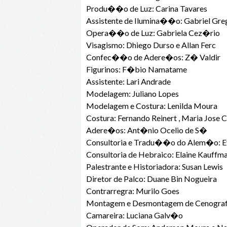
Produ��o de Luz: Carina Tavares
Assistente de Ilumina��o: Gabriel Gre
Opera��o de Luz: Gabriela Cez�rio
Visagismo: Dhiego Durso e Allan Ferc
Confec��o de Adere�os: Z� Valdir
Figurinos: F�bio Namatame
Assistente: Lari Andrade
Modelagem: Juliano Lopes
Modelagem e Costura: Lenilda Moura
Costura: Fernando Reinert , Maria Jose
Adere�os: Ant�nio Ocelio de S�
Consultoria e Tradu��o do Alem�o: E
Consultoria de Hebraico: Elaine Kauffm
Palestrante e Historiadora: Susan Lewis
Diretor de Palco: Duane Bin Nogueira
Contrarregra: Murilo Goes
Montagem e Desmontagem de Cenografia
Camareira: Luciana Galv�o