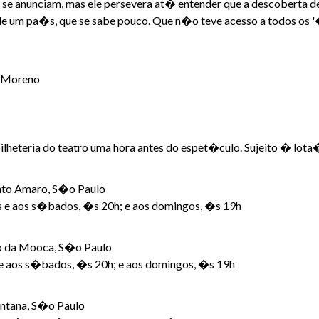
e se anunciam, mas ele persevera at� entender que a descoberta d
 de um pa�s, que se sabe pouco. Que n�o teve acesso a todos os
n Moreno
 bilheteria do teatro uma hora antes do espet�culo. Sujeito � lo
anto Amaro, S�o Paulo
 e aos s�bados, �s 20h; e aos domingos, �s 19h
to da Mooca, S�o Paulo
e aos s�bados, �s 20h; e aos domingos, �s 19h
antana, S�o Paulo