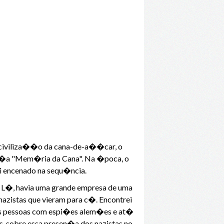
 a civiliza��o da cana-de-a��car, o
 pe�a "Mem�ria da Cana". Na �poca, o
oi encenado na sequ�ncia.
e. L�, havia uma grande empresa de uma
azistas que vieram para c�. Encontrei
as pessoas com espi�es alem�es e at�
is, sobre essa presen�a dos nazistas no