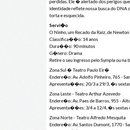
perdidas. Ele � alertado dos perigos qu
identidade reflete nossa busca do DNA
torta e esquecida.
Servi�o
O Ninho, um Recado da Raiz, de Newto
Classifica��o: 14 anos
Dura��o: 90 minutos
G�nero: Drama
Retire o seu ingresso pelo Sympla ou na
Zona Sul � Teatro Paulo Eir�
Endere�o: Av. Adolfo Pinheiro, 765 - S
Apresenta��es: 20/3 a 29/3, �s sextas
Zona Leste - Teatro Arthur Azevedo
Endere�o: Av. Paes de Barros, 955 - Al
Apresenta��es: 3/4 a 12/4, �s sextas 
Zona Norte - Teatro Alfredo Mesquita
Endere�o: Av. Santos Dumont, 1770 - S