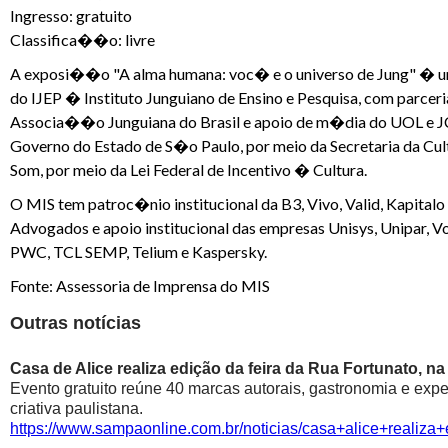
Ingresso: gratuito
Classifica��o: livre
A exposi��o "A alma humana: voc� e o universo de Jung" �
do IJEP � Instituto Junguiano de Ensino e Pesquisa, com parceria
Associa��o Junguiana do Brasil e apoio de m�dia do UOL e
Governo do Estado de S�o Paulo, por meio da Secretaria da Cul
Som, por meio da Lei Federal de Incentivo � Cultura.
O MIS tem patroc�nio institucional da B3, Vivo, Valid, Kapital
Advogados e apoio institucional das empresas Unisys, Unipar,
PWC, TCL SEMP, Telium e Kaspersky.
Fonte: Assessoria de Imprensa do MIS
Outras notícias
Casa de Alice realiza edição da feira da Rua Fortunato, na
Evento gratuito reúne 40 marcas autorais, gastronomia e exp
criativa paulistana.
https://www.sampaonline.com.br/noticias/casa+alice+realiza