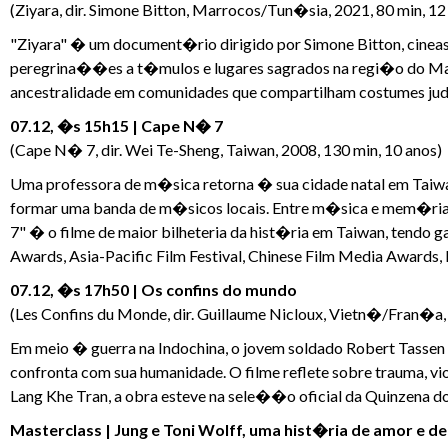
(Ziyara, dir. Simone Bitton, Marrocos/Tun�sia, 2021, 80 min, 12
"Ziyara" � um document�rio dirigido por Simone Bitton, cine
peregrina��es a t�mulos e lugares sagrados na regi�o do Ma
ancestralidade em comunidades que compartilham costumes ju
07.12, �s 15h15 | Cape N� 7
(Cape N� 7, dir. Wei Te-Sheng, Taiwan, 2008, 130 min, 10 anos)
Uma professora de m�sica retorna � sua cidade natal em Taiwa
formar uma banda de m�sicos locais. Entre m�sica e mem�rias,
7" � o filme de maior bilheteria da hist�ria em Taiwan, tendo
Awards, Asia-Pacific Film Festival, Chinese Film Media Awards, H
07.12, �s 17h50 | Os confins do mundo
(Les Confins du Monde, dir. Guillaume Nicloux, Vietn�/Fran�a, 
Em meio � guerra na Indochina, o jovem soldado Robert Tassen
confronta com sua humanidade. O filme reflete sobre trauma, 
Lang Khe Tran, a obra esteve na sele��o oficial da Quinzena d
Masterclass | Jung e Toni Wolff, uma hist�ria de amor e 