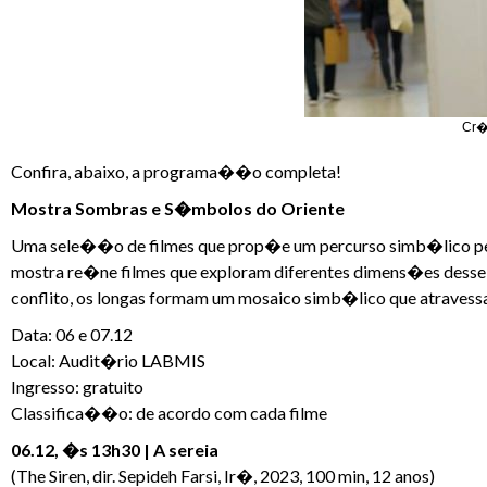
Cr�
Confira, abaixo, a programa��o completa!
Mostra Sombras e S�mbolos do Oriente
Uma sele��o de filmes que prop�e um percurso simb�lico pela
mostra re�ne filmes que exploram diferentes dimens�es desse 
conflito, os longas formam um mosaico simb�lico que atravessa
Data: 06 e 07.12
Local: Audit�rio LABMIS
Ingresso: gratuito
Classifica��o: de acordo com cada filme
06.12, �s 13h30 | A sereia
(The Siren, dir. Sepideh Farsi, Ir�, 2023, 100 min, 12 anos)