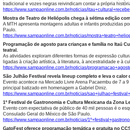
tradicional e vozes negras reivindicam contar a própria históri
https://www.sampaonline.com.br/noticias/itau+cultural+rece
Mostra de Teatro de Heliópolis chega à sétima edição co
A MTH apresenta montagens adultas e infantis produzidas por 
Paulo.
https://www.sampaonline.com.br/noticias/mostra+teatro+he
Programação de agosto para crianças e família no Itaú Cul
teatral.
As atividades exploram diferentes formas de expressão cultur
ligadas à criação artística, à literatura, à ancestralidade e à cu
https://www.sampaonline.com.br/noticias/programacao+agosto
São Julhão Festival revela lineup completo e leva o calo
Evento acontece na Mercado Livre Arena Pacaembu de 7 a 9 de 
principal batizado em homenagem a Gabriel Diniz.
https://www.sampaonline.com.br/noticias/sao+julhao+festiv
1º Festival de Gastronomia e Cultura Mexicana da Zona 
Evento com expectativa de público de 40 mil pessoas é o esqu
Consulado Geral do México de São Paulo.
https://www.sampaonline.com.br/noticias/1º+festival+gastr
GatoFest oferece programação temática e gratuita no CC