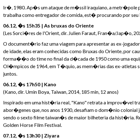
Ir�, 1980. Ap�s um ataque de m�ssil iraquiano, a metr�pole p
trabalha como entregador de comida, est� procurando por seu i
06.12, �s 15h35 | As bruxas do Oriente
(Les Sorci�res de l'Orient, dir. Julien Faraut, Fran�a/Jap�o, 20
O document�rio faz uma viagem para apresentar as ex-jogador
de idade, elas eram conhecidas como Bruxas do Oriente, por ca
forma��o do time no final da d�cada de 1950 como uma equipe
Ol�mpicos de 1964, em T�quio, as mem�rias das ex-atletas 
juntos.
06.12, �s 17h50 | Kano
(Kano, dir. Umin Boya, Taiwan, 2014, 185 min, 12 anos)
Inspirado em uma hist�ria real, "Kano" retrata a improv�vel tr
abor�genes que, nos anos 1930, desafiam o dom�nio colonial j
sendo o sexto filme taiwan�s de maior bilheteria da hist�ria.
Golden Horse Film Festival.
07.12, �s 13h30 | Ziyara