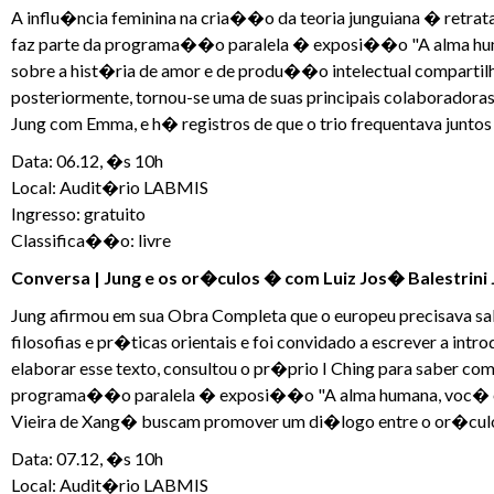
A influ�ncia feminina na cria��o da teoria junguiana � retrat
faz parte da programa��o paralela � exposi��o "A alma humana
sobre a hist�ria de amor e de produ��o intelectual compartilhad
posteriormente, tornou-se uma de suas principais colaborador
Jung com Emma, e h� registros de que o trio frequentava juntos 
Data: 06.12, �s 10h
Local: Audit�rio LABMIS
Ingresso: gratuito
Classifica��o: livre
Conversa | Jung e os or�culos � com Luiz Jos� Balestrini 
Jung afirmou em sua Obra Completa que o europeu precisava s
filosofias e pr�ticas orientais e foi convidado a escrever a 
elaborar esse texto, consultou o pr�prio I Ching para saber com
programa��o paralela � exposi��o "A alma humana, voc� e o un
Vieira de Xang� buscam promover um di�logo entre o or�culo 
Data: 07.12, �s 10h
Local: Audit�rio LABMIS