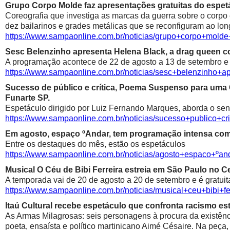
Grupo Corpo Molde faz apresentações gratuitas do espetá
Coreografia que investiga as marcas da guerra sobre o corpo
dez bailarinos e grades metálicas que se reconfiguram ao lon
https://www.sampaonline.com.br/noticias/grupo+corpo+mold
Sesc Belenzinho apresenta Helena Black, a drag queen co
A programação acontece de 22 de agosto a 13 de setembro e é
https://www.sampaonline.com.br/noticias/sesc+belenzinho+
Sucesso de público e crítica, Poema Suspenso para uma
Funarte SP.
Espetáculo dirigido por Luiz Fernando Marques, aborda o sen
https://www.sampaonline.com.br/noticias/sucesso+public
Em agosto, espaço ºAndar, tem programação intensa com 
Entre os destaques do mês, estão os espetáculos
https://www.sampaonline.com.br/noticias/agosto+espaco+º
Musical O Céu de Bibi Ferreira estreia em São Paulo no Ce
A temporada vai de 20 de agosto a 20 de setembro e é gratuit
https://www.sampaonline.com.br/noticias/musical+ceu+bibi+fe
Itaú Cultural recebe espetáculo que confronta racismo est
As Armas Milagrosas: seis personagens à procura da existênci
poeta, ensaísta e político martinicano Aimé Césaire. Na peça,