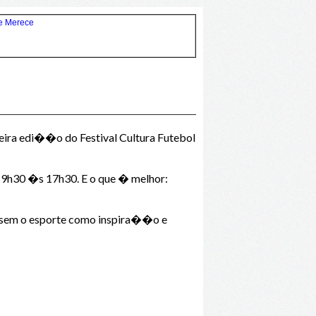
ira edi��o do Festival Cultura Futebol
9h30 �s 17h30. E o que � melhor:
vessem o esporte como inspira��o e