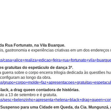
a da Rua Fortunato, na Vila Buarque.
is, gastronomia e experiências criativas em um dos endereços m
as/casa+alice+realiza+edicao+feira+rua+fortunato+vila+buarqu
s gratuitas do espetáculo de dança 3ª.
a guerra sobre o corpo encerra trilogia dedicada às questões 
econfiguram ao longo da obra.
cias/grupo+corpo+molde+faz+apresentacoes+gratuitas+espetac
ack, a drag queen contadora de histórias.
o a 13 de setembro e é gratuita.
cias/sesc+belenzinho+apresenta+helena+black+drag+queen+con
ma Suspenso para uma Cidade em Queda, da Cia. Mungunzá,