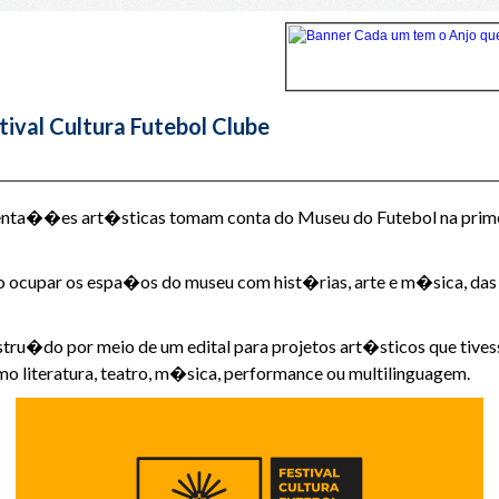
tival Cultura Futebol Clube
senta��es art�sticas tomam conta do Museu do Futebol na prime
cupar os espa�os do museu com hist�rias, arte e m�sica, das 
onstru�do por meio de um edital para projetos art�sticos que ti
o literatura, teatro, m�sica, performance ou multilinguagem.