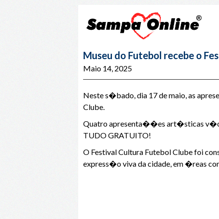
Museu do Futebol recebe o Fes
Maio 14, 2025
Neste s�bado, dia 17 de maio, as apre
Clube.
Quatro apresenta��es art�sticas v�o o
TUDO GRATUITO!
O Festival Cultura Futebol Clube foi c
express�o viva da cidade, em �reas com