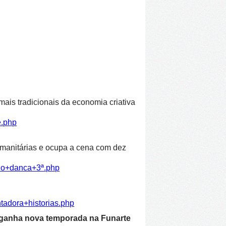
ais tradicionais da economia criativa
e.php
humanitárias e ocupa a cena com dez
ulo+danca+3ª.php
tadora+historias.php
 ganha nova temporada na Funarte