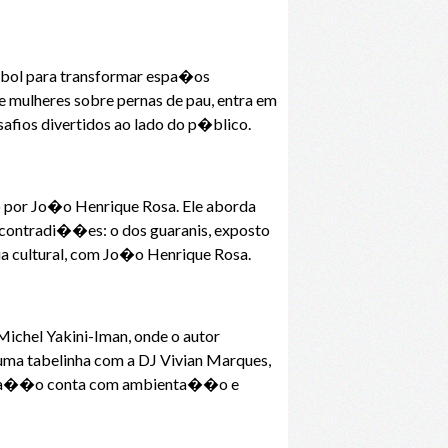
ebol para transformar espa�os
 mulheres sobre pernas de pau, entra em
fios divertidos ao lado do p�blico.
o por Jo�o Henrique Rosa. Ele aborda
e contradi��es: o dos guaranis, exposto
ria cultural, com Jo�o Henrique Rosa.
Michel Yakini-Iman, onde o autor
uma tabelinha com a DJ Vivian Marques,
esenta��o conta com ambienta��o e