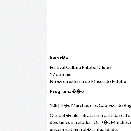
Servi�o
Festival Cultura Futebol Clube
17 de maio
Na �rea externa do Museu do Futebol
Programa��o
10h | P�s Murchos e os Cabe�a de Ba
O espet�culo retrata uma partida real 
dois times inusitados: Os P�s Murchos 
origem na China at� a atualidade.