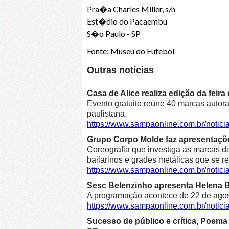
Pra�a Charles Miller, s/n
Est�dio do Pacaembu
S�o Paulo - SP
Fonte: Museu do Futebol
Outras notícias
Casa de Alice realiza edição da feir
Evento gratuito reúne 40 marcas autora
paulistana.
https://www.sampaonline.com.br/notici
Grupo Corpo Molde faz apresentaçõe
Coreografia que investiga as marcas d
bailarinos e grades metálicas que se r
https://www.sampaonline.com.br/noti
Sesc Belenzinho apresenta Helena Bl
A programação acontece de 22 de agost
https://www.sampaonline.com.br/noti
Sucesso de público e crítica, Poe