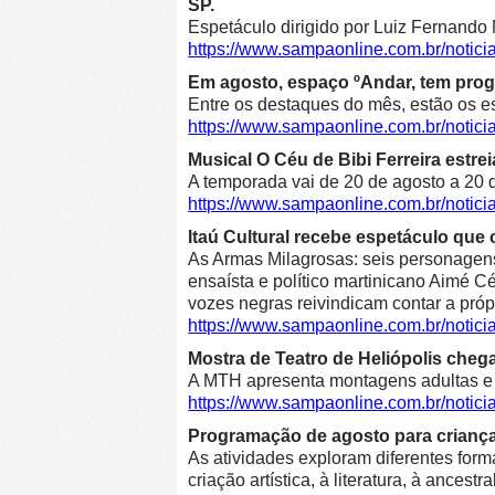
SP.
Espetáculo dirigido por Luiz Fernando 
https://www.sampaonline.com.br/not
Em agosto, espaço ºAndar, tem prog
Entre os destaques do mês, estão os e
https://www.sampaonline.com.br/noti
Musical O Céu de Bibi Ferreira estre
A temporada vai de 20 de agosto a 20 d
https://www.sampaonline.com.br/notici
Itaú Cultural recebe espetáculo que 
As Armas Milagrosas: seis personagens 
ensaísta e político martinicano Aimé Cé
vozes negras reivindicam contar a própr
https://www.sampaonline.com.br/notic
Mostra de Teatro de Heliópolis cheg
A MTH apresenta montagens adultas e in
https://www.sampaonline.com.br/notic
Programação de agosto para crianças 
As atividades exploram diferentes form
criação artística, à literatura, à ancestr