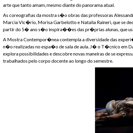
arte que tanto amam, mesmo diante do panorama atual.
As coreografias da mostra s�o obras das professoras Alessandra 
Marcia Vic�rio, Morisa Garbelotto e Natalia Raineri, que se d
partir do 5� ano s�o inspira��es das pr�prias alunas, que u
A Mostra Contempor�nea contempla a diversidade das experi�
n�o realizadas no espa�o de sala de aula. J� o T�cnico em Da
explora possibilidades e descobre novas maneiras de se expre
trabalhados pelo corpo docente ao longo do semestre.