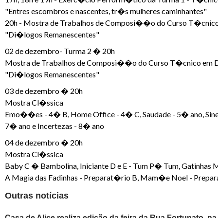
"Entres escombros e nascentes, tr�s mulheres caminhantes"
20h - Mostra de Trabalhos de Composi��o do Curso T�cni
"Di�logos Remanescentes"
02 de dezembro- Turma 2 � 20h
Mostra de Trabalhos de Composi��o do Curso T�cnico em
"Di�logos Remanescentes"
03 de dezembro � 20h
Mostra Cl�ssica
Emo��es - 4� B, Home Office - 4� C, Saudade - 5� ano, Sine
7� ano e Incertezas - 8� ano
04 de dezembro � 20h
Mostra Cl�ssica
Baby C � Bambolina, Iniciante D e E - Tum P� Tum, Gatinhas Ma
A Magia das Fadinhas - Preparat�rio B, Mam�e Noel - Preparat
Outras notícias
Casa de Alice realiza edição da feira da Rua Fortunato, na