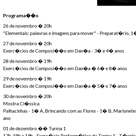
Programa��o
26 de novembro � 20h
"Elementais: palavras e imagens para mover" - Preparat�rio, 
27 de novembro � 20h
Exerc�cios de Composi��o em Dan�a - 3� e 4� anos
28 de novembro � 19h
Exerc�cios de Composi��o em Dan�a � 6� e 8� anos
29 de novembro � 19h
Exerc�cios de Composi��o em Dan�a � 5� e 7� anos
30 de novembro � 20h
Mostra Cl�ssica
Palhacinhas - 1� A, Brincando com as Flores - 1� B, Marionet
ano
01 de dezembro �� Turma 1
17h, 18h e 19h - Exerc�cio Perform�tico da Turma 1 - T�cn