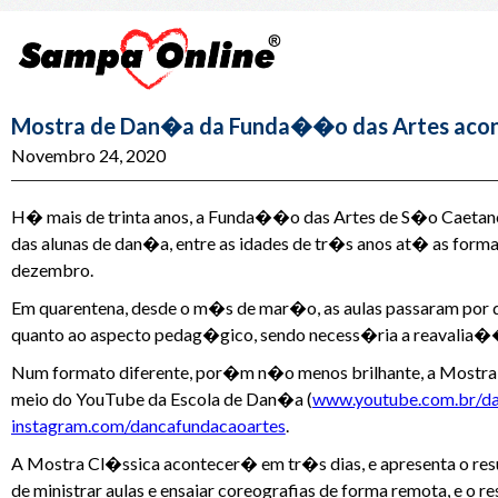
Mostra de Dan�a da Funda��o das Artes acon
Novembro 24, 2020
H� mais de trinta anos, a Funda��o das Artes de S�o Caetano
das alunas de dan�a, entre as idades de tr�s anos at� as fo
dezembro.
Em quarentena, desde o m�s de mar�o, as aulas passaram po
quanto ao aspecto pedag�gico, sendo necess�ria a reavalia�
Num formato diferente, por�m n�o menos brilhante, a Mostra
meio do YouTube da Escola de Dan�a (
www.youtube.com.br/da
instagram.com/dancafundacaoartes
.
A Mostra Cl�ssica acontecer� em tr�s dias, e apresenta o resu
de ministrar aulas e ensaiar coreografias de forma remota, e o