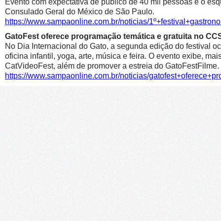
Evento com expectativa de público de 40 mil pessoas é o esqu
Consulado Geral do México de São Paulo.
https://www.sampaonline.com.br/noticias/1º+festival+gastr
GatoFest oferece programação temática e gratuita no CC
No Dia Internacional do Gato, a segunda edição do festival oc
oficina infantil, yoga, arte, música e feira. O evento exibe, m
CatVideoFest, além de promover a estreia do GatoFestFilme.
https://www.sampaonline.com.br/noticias/gatofest+oferece+p