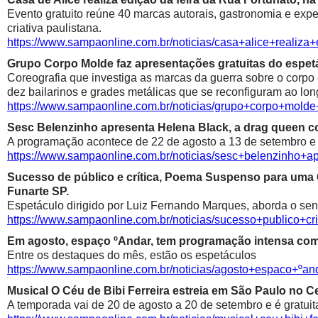
Evento gratuito reúne 40 marcas autorais, gastronomia e exp
criativa paulistana.
https://www.sampaonline.com.br/noticias/casa+alice+realiza
Grupo Corpo Molde faz apresentações gratuitas do espetá
Coreografia que investiga as marcas da guerra sobre o corpo
dez bailarinos e grades metálicas que se reconfiguram ao lon
https://www.sampaonline.com.br/noticias/grupo+corpo+mold
Sesc Belenzinho apresenta Helena Black, a drag queen co
A programação acontece de 22 de agosto a 13 de setembro e é
https://www.sampaonline.com.br/noticias/sesc+belenzinho+
Sucesso de público e crítica, Poema Suspenso para uma
Funarte SP.
Espetáculo dirigido por Luiz Fernando Marques, aborda o sen
https://www.sampaonline.com.br/noticias/sucesso+public
Em agosto, espaço ºAndar, tem programação intensa com 
Entre os destaques do mês, estão os espetáculos
https://www.sampaonline.com.br/noticias/agosto+espaco+º
Musical O Céu de Bibi Ferreira estreia em São Paulo no Ce
A temporada vai de 20 de agosto a 20 de setembro e é gratuit