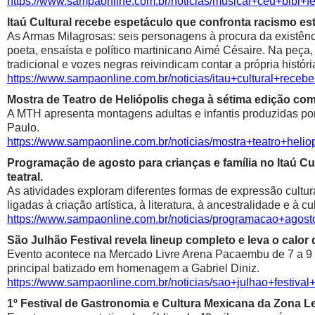
https://www.sampaonline.com.br/noticias/musical+ceu+bibi+fe
Itaú Cultural recebe espetáculo que confronta racismo est
As Armas Milagrosas: seis personagens à procura da existênci
poeta, ensaísta e político martinicano Aimé Césaire. Na peça,
tradicional e vozes negras reivindicam contar a própria históri
https://www.sampaonline.com.br/noticias/itau+cultural+rece
Mostra de Teatro de Heliópolis chega à sétima edição co
A MTH apresenta montagens adultas e infantis produzidas por 
Paulo.
https://www.sampaonline.com.br/noticias/mostra+teatro+he
Programação de agosto para crianças e família no Itaú Cul
teatral.
As atividades exploram diferentes formas de expressão cultur
ligadas à criação artística, à literatura, à ancestralidade e à cu
https://www.sampaonline.com.br/noticias/programacao+agosto
São Julhão Festival revela lineup completo e leva o calo
Evento acontece na Mercado Livre Arena Pacaembu de 7 a 9 de 
principal batizado em homenagem a Gabriel Diniz.
https://www.sampaonline.com.br/noticias/sao+julhao+festiv
1º Festival de Gastronomia e Cultura Mexicana da Zona 