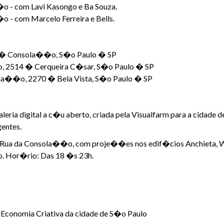
o - com Lavi Kasongo e Ba Souza.
 - com Marcelo Ferreira e Bells.
84 � Consola��o, S�o Paulo � SP
, 2514 � Cerqueira C�sar, S�o Paulo � SP
ola��o, 2270 � Bela Vista, S�o Paulo � SP
digital a c�u aberto, criada pela Visualfarm para a cidade de
entes.
a Rua da Consola��o, com proje��es nos edif�cios Anchieta, Wal
ro. Hor�rio: Das 18 �s 23h.
e Economia Criativa da cidade de S�o Paulo