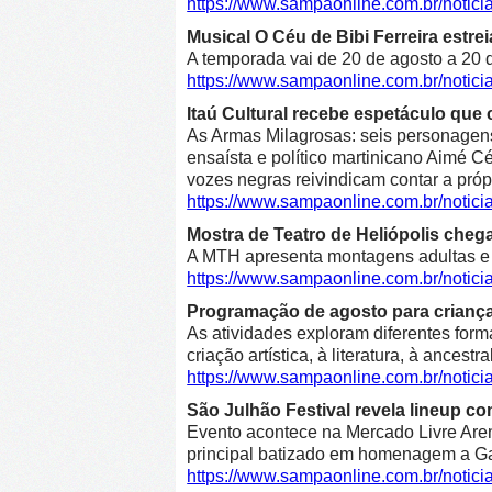
https://www.sampaonline.com.br/noti
Musical O Céu de Bibi Ferreira estre
A temporada vai de 20 de agosto a 20 d
https://www.sampaonline.com.br/notici
Itaú Cultural recebe espetáculo que 
As Armas Milagrosas: seis personagens 
ensaísta e político martinicano Aimé Cé
vozes negras reivindicam contar a própr
https://www.sampaonline.com.br/notic
Mostra de Teatro de Heliópolis cheg
A MTH apresenta montagens adultas e in
https://www.sampaonline.com.br/notic
Programação de agosto para crianças 
As atividades exploram diferentes form
criação artística, à literatura, à ancestr
https://www.sampaonline.com.br/notic
São Julhão Festival revela lineup co
Evento acontece na Mercado Livre Arena
principal batizado em homenagem a Gab
https://www.sampaonline.com.br/notic