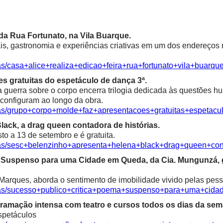
a da Rua Fortunato, na Vila Buarque.
is, gastronomia e experiências criativas em um dos endereços m
as/casa+alice+realiza+edicao+feira+rua+fortunato+vila+buarqu
s gratuitas do espetáculo de dança 3ª.
a guerra sobre o corpo encerra trilogia dedicada às questões 
econfiguram ao longo da obra.
cias/grupo+corpo+molde+faz+apresentacoes+gratuitas+espetac
ack, a drag queen contadora de histórias.
o a 13 de setembro e é gratuita.
cias/sesc+belenzinho+apresenta+helena+black+drag+queen+con
ma Suspenso para uma Cidade em Queda, da Cia. Mungunzá,
Marques, aborda o sentimento de imobilidade vivido pelas pess
icias/sucesso+publico+critica+poema+suspenso+para+uma+ci
ramação intensa com teatro e cursos todos os dias da sem
spetáculos