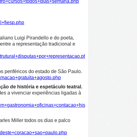
atro+cursos+todos+dias+semana.php
l+fiesp.php
liano Luigi Pirandello e do poeta,
entre a representação tradicional e
trutural+disputas+por+representacao.php
os periféricos do estado de São Paulo.
amacao+gratuita+agosto.php
ão de história e espetáculo teatral.
es a vivenciar experiências ligadas à
em+gastronomia+oficinas+contacao+historia+espetaculo+teatra
les Miller todos os dias e palco
ordeste+coracao+sao+paulo.php