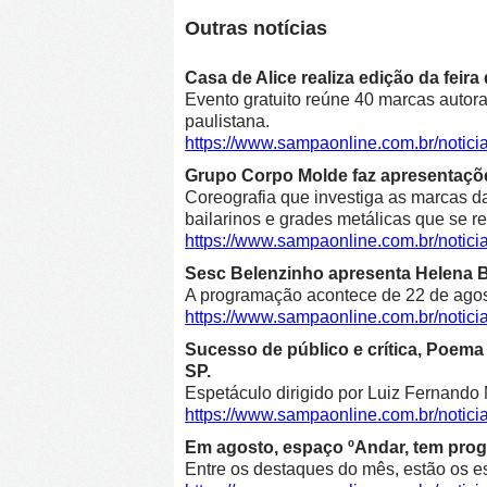
Outras notícias
Casa de Alice realiza edição da feir
Evento gratuito reúne 40 marcas autora
paulistana.
https://www.sampaonline.com.br/notici
Grupo Corpo Molde faz apresentaçõe
Coreografia que investiga as marcas d
bailarinos e grades metálicas que se r
https://www.sampaonline.com.br/noti
Sesc Belenzinho apresenta Helena Bl
A programação acontece de 22 de agost
https://www.sampaonline.com.br/noti
Sucesso de público e crítica, Poe
SP.
Espetáculo dirigido por Luiz Fernando 
https://www.sampaonline.com.br/not
Em agosto, espaço ºAndar, tem prog
Entre os destaques do mês, estão os e