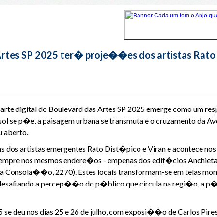
rtes SP 2025 ter� proje��es dos artistas Rato D
rte digital do Boulevard das Artes SP 2025 emerge como um resp
o sol se p�e, a paisagem urbana se transmuta e o cruzamento da Av
 aberto.
 dos artistas emergentes Rato Dist�pico e Viran e acontece nos 
 sempre nos mesmos endere�os - empenas dos edif�cios Anchieta (av
da Consola��o, 2270). Estes locais transformam-se em telas mo
esafiando a percep��o do p�blico que circula na regi�o, a p� 
5 se deu nos dias 25 e 26 de julho, com exposi��o de Carlos Pire