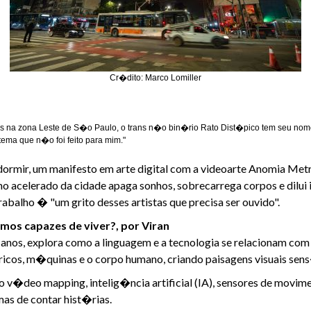
Cr�dito: Marco Lomiller
nos na zona Leste de S�o Paulo, o trans n�o bin�rio Rato Dist�pico tem seu 
ema que n�o foi feito para mim."
dormir, um manifesto em arte digital com a videoarte Anomia Metr
tmo acelerado da cidade apaga sonhos, sobrecarrega corpos e dilui
abalho � "um grito desses artistas que precisa ser ouvido".
mos capazes de viver?, por Viran
 anos, explora como a linguagem e a tecnologia se relacionam com
icos, m�quinas e o corpo humano, criando paisagens visuais sen
o v�deo mapping, intelig�ncia artificial (IA), sensores de movi
rmas de contar hist�rias.