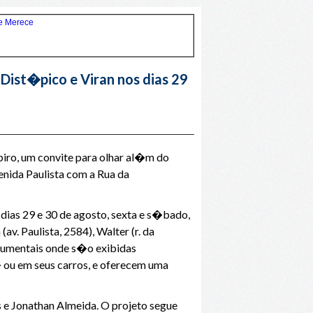
ist�pico e Viran nos dias 29
iro, um convite para olhar al�m do
enida Paulista com a Rua da
dias 29 e 30 de agosto, sexta e s�bado,
. Paulista, 2584), Walter (r. da
numentais onde s�o exibidas
ou em seus carros, e oferecem uma
s e Jonathan Almeida. O projeto segue