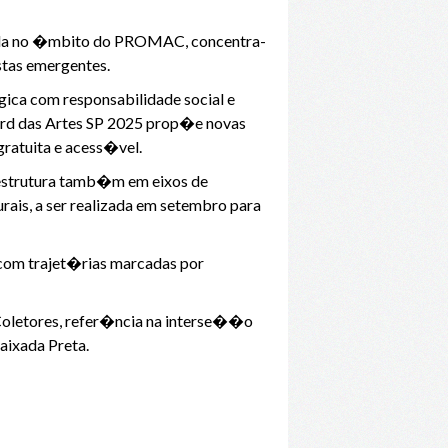
zada no �mbito do PROMAC, concentra-
stas emergentes.
ica com responsabilidade social e
vard das Artes SP 2025 prop�e novas
ratuita e acess�vel.
e estrutura tamb�m em eixos de
is, a ser realizada em setembro para
s com trajet�rias marcadas por
Coletores, refer�ncia na interse��o
aixada Preta.