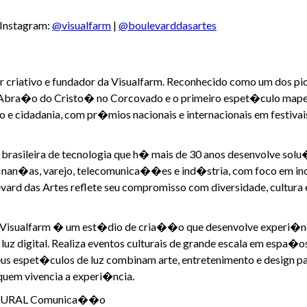
 Instagram:
@visualfarm
|
@boulevarddasartes
etor criativo e fundador da Visualfarm. Reconhecido como um dos p
bra�o do Cristo� no Corcovado e o primeiro espet�culo mape
o e cidadania, com pr�mios nacionais e internacionais em festiva
brasileira de tecnologia que h� mais de 30 anos desenvolve sol
inan�as, varejo, telecomunica��es e ind�stria, com foco em ino
vard das Artes reflete seu compromisso com diversidade, cultura e
 a Visualfarm � um est�dio de cria��o que desenvolve experi�n
 luz digital. Realiza eventos culturais de grande escala em espa�
us espet�culos de luz combinam arte, entretenimento e design p
quem vivencia a experi�ncia.
TEPLURAL Comunica��o