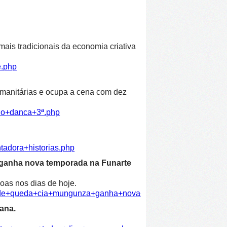
ais tradicionais da economia criativa
e.php
humanitárias e ocupa a cena com dez
ulo+danca+3ª.php
tadora+historias.php
 ganha nova temporada na Funarte
oas nos dias de hoje.
dade+queda+cia+mungunza+ganha+nova+temporada+funarte.ph
ana.