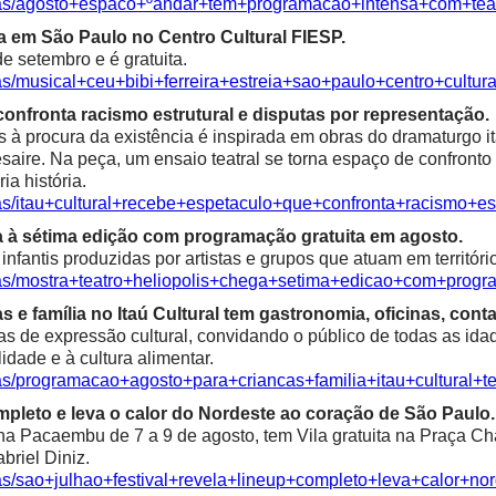
cias/agosto+espaco+ºandar+tem+programacao+intensa+com+te
ia em São Paulo no Centro Cultural FIESP.
e setembro e é gratuita.
as/musical+ceu+bibi+ferreira+estreia+sao+paulo+centro+cultura
confronta racismo estrutural e disputas por representação.
à procura da existência é inspirada em obras do dramaturgo ita
saire. Na peça, um ensaio teatral se torna espaço de confronto 
ia história.
ias/itau+cultural+recebe+espetaculo+que+confronta+racismo+es
a à sétima edição com programação gratuita em agosto.
fantis produzidas por artistas e grupos que atuam em territóri
ias/mostra+teatro+heliopolis+chega+setima+edicao+com+progr
e família no Itaú Cultural tem gastronomia, oficinas, contaç
as de expressão cultural, convidando o público de todas as idad
alidade e à cultura alimentar.
ias/programacao+agosto+para+criancas+familia+itau+cultural+t
mpleto e leva o calor do Nordeste ao coração de São Paulo.
 Pacaembu de 7 a 9 de agosto, tem Vila gratuita na Praça Char
riel Diniz.
ias/sao+julhao+festival+revela+lineup+completo+leva+calor+n