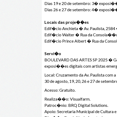
Dias 19 e 20 de setembro: 3� exposi��
Dias 26 e 27 de setembro: 4� exposi��o
Locais das proje��es
Edif�cio Anchieta � Av. Paulista, 25
Edif�cio Walter � Rua da Consola��o
Edif�cio Prince Albert � Rua da Cons
Servi�o
BOULEVARD DAS ARTES SP 2025 � Galeria 
exposi��es digitais com artistas emerg
Local: Cruzamento da Av. Paulista com 
30 de agosto, 19, 20, 26 e 27 de setemb
Acesso: Gratuito.
Realiza��o: Visualfarm.
Patroc�nio: BRQ Digital Solutions.
Apoio: Secretaria Municipal de Cultura 