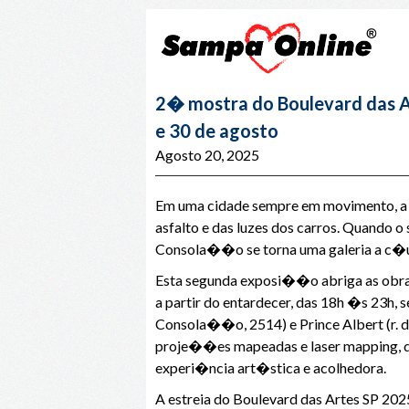
2� mostra do Boulevard das A
e 30 de agosto
Agosto 20, 2025
Em uma cidade sempre em movimento, a a
asfalto e das luzes dos carros. Quando 
Consola��o se torna uma galeria a c�u
Esta segunda exposi��o abriga as obras
a partir do entardecer, das 18h �s 23h,
Consola��o, 2514) e Prince Albert (r. 
proje��es mapeadas e laser mapping, d
experi�ncia art�stica e acolhedora.
A estreia do Boulevard das Artes SP 202