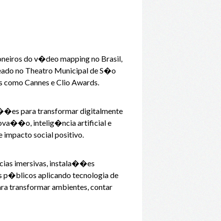
ioneiros do v�deo mapping no Brasil,
ado no Theatro Municipal de S�o
is como Cannes e Clio Awards.
u��es para transformar digitalmente
va��o, intelig�ncia artificial e
 impacto social positivo.
cias imersivas, instala��es
os p�blicos aplicando tecnologia de
ara transformar ambientes, contar