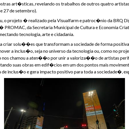
ras art�sticas, revelando os trabalhos de outros quatro artistas
 e 27 de setembro).
, o projeto � realizado pela Visualfarm e patroc�nio da BRQ Di
 � PROMAC, da Secretaria Municipal de Cultura e Economia Criat
nectando tecnologia, arte e cidadania.
a criar solu��es que transformam a sociedade de forma positiva
over a inclus�o, seja no universo da tecnologia ou, como no proj
eto nos chamou a aten��o por unir a valoriza��o de artistas peri
jetando suas obras em edif�cios em um dos pontos mais movimenta
 de inclus�o e gera impacto positivo para toda a sociedade�, e