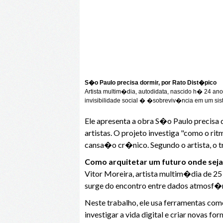
S�o Paulo precisa dormir, por Rato Dist�pico
Artista multim�dia, autodidata, nascido h� 24 a
invisibilidade social � �sobreviv�ncia em um sist
Ele apresenta a obra S�o Paulo precisa 
artistas. O projeto investiga "como o ri
cansa�o cr�nico. Segundo o artista, o tr
Como arquitetar um futuro onde seja
Vitor Moreira, artista multim�dia de 25
surge do encontro entre dados atmosf�r
Neste trabalho, ele usa ferramentas com
investigar a vida digital e criar novas fo