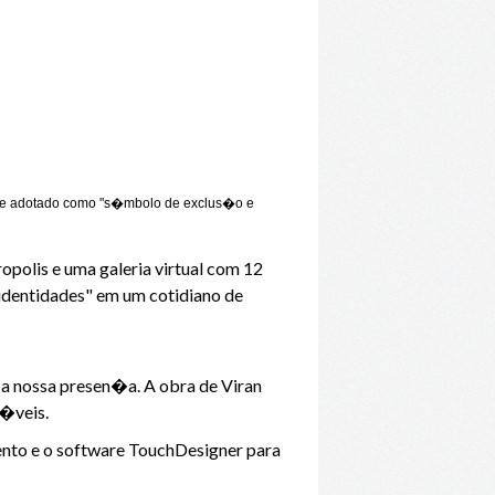
nome adotado como "s�mbolo de exclus�o e
opolis e uma galeria virtual com 12
 identidades" em um cotidiano de
 a nossa presen�a. A obra de Viran
s�veis.
mento e o software TouchDesigner para