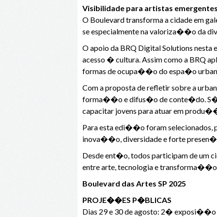
Visibilidade para artistas emergente
O Boulevard transforma a cidade em ga
se especialmente na valoriza��o da dive
O apoio da BRQ Digital Solutions nesta
acesso � cultura. Assim como a BRQ apl
formas de ocupa��o do espa�o urbano, c
Com a proposta de refletir sobre a urba
forma��o e difus�o de conte�do. S�o p
capacitar jovens para atuar em produ��
Para esta edi��o foram selecionados, por
inova��o, diversidade e forte presen�a
Desde ent�o, todos participam de um c
entre arte, tecnologia e transforma��o 
Boulevard das Artes SP 2025
PROJE��ES P�BLICAS
Dias 29 e 30 de agosto: 2� exposi��o 