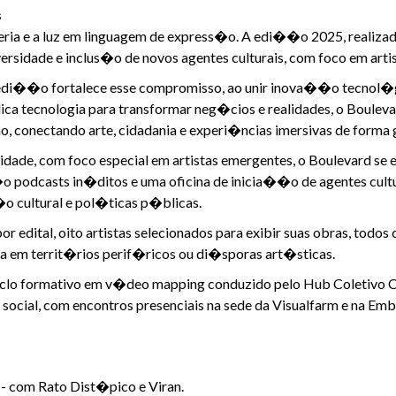
s
leria e a luz em linguagem de express�o. A edi��o 2025, reali
rsidade e inclus�o de novos agentes culturais, com foco em arti
 edi��o fortalece esse compromisso, ao unir inova��o tecnol�g
ica tecnologia para transformar neg�cios e realidades, o Boule
onectando arte, cidadania e experi�ncias imersivas de forma g
nidade, com foco especial em artistas emergentes, o Boulevard s
odcasts in�ditos e uma oficina de inicia��o de agentes cultura
o cultural e pol�ticas p�blicas.
 edital, oito artistas selecionados para exibir suas obras, todo
 em territ�rios perif�ricos ou di�sporas art�sticas.
iclo formativo em v�deo mapping conduzido pelo Hub Coletivo 
social, com encontros presenciais na sede da Visualfarm e na Emb
- com Rato Dist�pico e Viran.