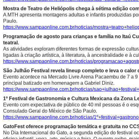
Mostra de Teatro de Heliópolis chega à sétima edição co
A MTH apresenta montagens adultas e infantis produzidas por 
Paulo.
https://www.sampaonline.com.br/noticias/mostra+teatro+he
Programação de agosto para crianças e família no Itaú Cul
teatral.
As atividades exploram diferentes formas de expressão cultur
ligadas à criação artística, à literatura, à ancestralidade e à cu
https://www.sampaonline.com.br/noticias/programacao+agosto
São Julhão Festival revela lineup completo e leva o calo
Evento acontece na Mercado Livre Arena Pacaembu de 7 a 9 de 
principal batizado em homenagem a Gabriel Diniz.
https://www.sampaonline.com.br/noticias/sao+julhao+festiv
1º Festival de Gastronomia e Cultura Mexicana da Zona 
Evento com expectativa de público de 40 mil pessoas é o esqu
Consulado Geral do México de São Paulo.
https://www.sampaonline.com.br/noticias/1º+festival+gastr
GatoFest oferece programação temática e gratuita no CC
No Dia Internacional do Gato, a segunda edição do festival oc
oficina infantil, yoga, arte, música e feira. O evento exibe, m