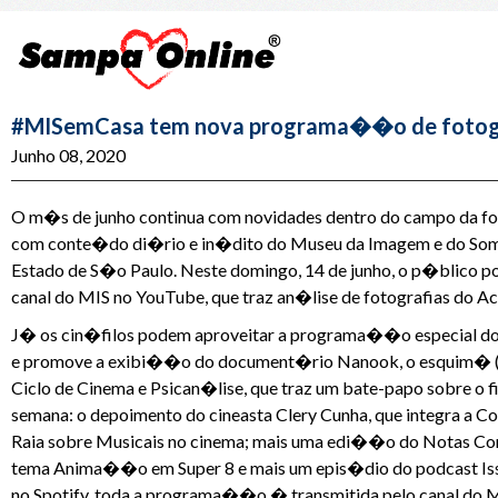
#MISemCasa tem nova programa��o de fotog
Junho 08, 2020
O m�s de junho continua com novidades dentro do campo da 
com conte�do di�rio e in�dito do Museu da Imagem e do Som -
Estado de S�o Paulo. Neste domingo, 14 de junho, o p�blico p
canal do MIS no YouTube, que traz an�lise de fotografias do Ac
J� os cin�filos podem aproveitar a programa��o especial do 
e promove a exibi��o do document�rio Nanook, o esquim� (1
Ciclo de Cinema e Psican�lise, que traz um bate-papo sobr
semana: o depoimento do cineasta Clery Cunha, que integra a
Raia sobre Musicais no cinema; mais uma edi��o do Notas Co
tema Anima��o em Super 8 e mais um epis�dio do podcast Isso
no Spotify, toda a programa��o � transmitida pelo canal do 