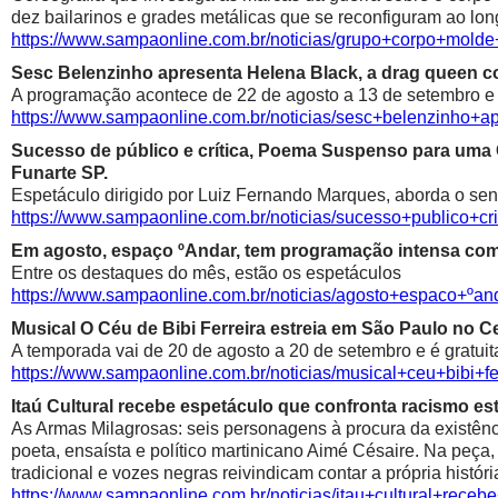
dez bailarinos e grades metálicas que se reconfiguram ao lon
https://www.sampaonline.com.br/noticias/grupo+corpo+mold
Sesc Belenzinho apresenta Helena Black, a drag queen co
A programação acontece de 22 de agosto a 13 de setembro e é
https://www.sampaonline.com.br/noticias/sesc+belenzinho+
Sucesso de público e crítica, Poema Suspenso para uma
Funarte SP.
Espetáculo dirigido por Luiz Fernando Marques, aborda o sen
https://www.sampaonline.com.br/noticias/sucesso+public
Em agosto, espaço ºAndar, tem programação intensa com 
Entre os destaques do mês, estão os espetáculos
https://www.sampaonline.com.br/noticias/agosto+espaco+º
Musical O Céu de Bibi Ferreira estreia em São Paulo no Ce
A temporada vai de 20 de agosto a 20 de setembro e é gratuit
https://www.sampaonline.com.br/noticias/musical+ceu+bibi+fe
Itaú Cultural recebe espetáculo que confronta racismo est
As Armas Milagrosas: seis personagens à procura da existênci
poeta, ensaísta e político martinicano Aimé Césaire. Na peça,
tradicional e vozes negras reivindicam contar a própria históri
https://www.sampaonline.com.br/noticias/itau+cultural+rece