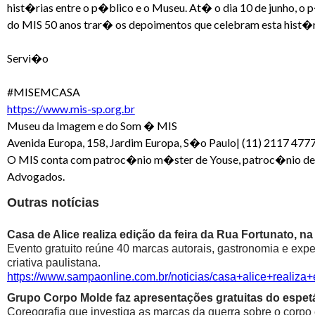
hist�rias entre o p�blico e o Museu. At� o dia 10 de junho, o 
do MIS 50 anos trar� os depoimentos que celebram esta hist�r
Servi�o
#MISEMCASA
https://www.mis-sp.org.br
Museu da Imagem e do Som � MIS
Avenida Europa, 158, Jardim Europa, S�o Paulo| (11) 2117 477
O MIS conta com patroc�nio m�ster de Youse, patroc�nio de Kap
Advogados.
Outras notícias
Casa de Alice realiza edição da feira da Rua Fortunato, na
Evento gratuito reúne 40 marcas autorais, gastronomia e exp
criativa paulistana.
https://www.sampaonline.com.br/noticias/casa+alice+realiza
Grupo Corpo Molde faz apresentações gratuitas do espetá
Coreografia que investiga as marcas da guerra sobre o corpo