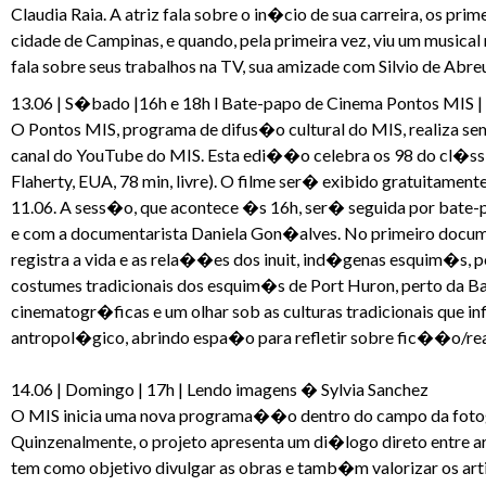
Claudia Raia. A atriz fala sobre o in�cio de sua carreira, os 
cidade de Campinas, e quando, pela primeira vez, viu um musical n
fala sobre seus trabalhos na TV, sua amizade com Silvio de Abreu
13.06 | S�bado |16h e 18h l Bate-papo de Cinema Pontos MIS 
O Pontos MIS, programa de difus�o cultural do MIS, realiza se
canal do YouTube do MIS. Esta edi��o celebra os 98 do cl�ss
Flaherty, EUA, 78 min, livre). O filme ser� exibido gratuitament
11.06. A sess�o, que acontece �s 16h, ser� seguida por bate-p
e com a documentarista Daniela Gon�alves. No primeiro docum
registra a vida e as rela��es dos inuit, ind�genas esquim�s,
costumes tradicionais dos esquim�s de Port Huron, perto da 
cinematogr�ficas e um olhar sob as culturas tradicionais que 
antropol�gico, abrindo espa�o para refletir sobre fic��o/re
14.06 | Domingo | 17h | Lendo imagens � Sylvia Sanchez
O MIS inicia uma nova programa��o dentro do campo da fotogr
Quinzenalmente, o projeto apresenta um di�logo direto entre ar
tem como objetivo divulgar as obras e tamb�m valorizar os ar