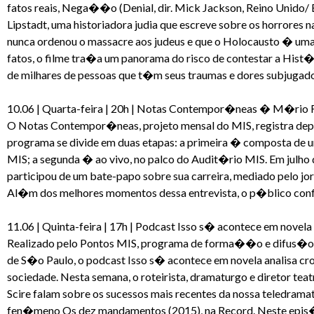
fatos reais, Nega��o (Denial, dir. Mick Jackson, Reino Unido/
Lipstadt, uma historiadora judia que escreve sobre os horrores n
nunca ordenou o massacre aos judeus e que o Holocausto � u
fatos, o filme tra�a um panorama do risco de contestar a Hist�
de milhares de pessoas que t�m seus traumas e dores subjugado
10.06 | Quarta-feira | 20h | Notas Contempor�neas � M�rio Fi
O Notas Contempor�neas, projeto mensal do MIS, registra dep
programa se divide em duas etapas: a primeira � composta de u
MIS; a segunda � ao vivo, no palco do Audit�rio MIS. Em julho 
participou de um bate-papo sobre sua carreira, mediado pelo jor
Al�m dos melhores momentos dessa entrevista, o p�blico confe
11.06 | Quinta-feira | 17h | Podcast Isso s� acontece em novel
Realizado pelo Pontos MIS, programa de forma��o e difus�
de S�o Paulo, o podcast Isso s� acontece em novela analisa cr
sociedade. Nesta semana, o roteirista, dramaturgo e diretor teat
Scire falam sobre os sucessos mais recentes da nossa teledrama
fen�meno Os dez mandamentos (2015), na Record. Neste epi