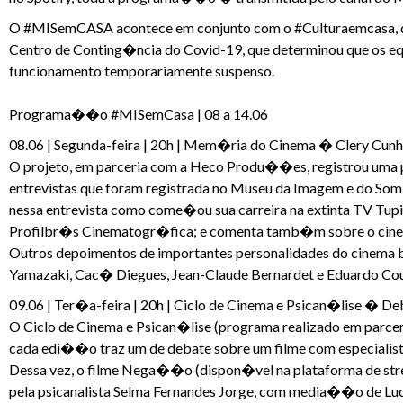
O #MISemCASA acontece em conjunto com o #Culturaemcasa, des
Centro de Conting�ncia do Covid-19, que determinou que os e
funcionamento temporariamente suspenso.
Programa��o #MISemCasa | 08 a 14.06
08.06 | Segunda-feira | 20h | Mem�ria do Cinema � Clery Cun
O projeto, em parceria com a Heco Produ��es, registrou uma p
entrevistas que foram registrada no Museu da Imagem e do Som en
nessa entrevista como come�ou sua carreira na extinta TV Tupi;
Profilbr�s Cinematogr�fica; e comenta tamb�m sobre o cinem
Outros depoimentos de importantes personalidades do cinema br
Yamazaki, Cac� Diegues, Jean-Claude Bernardet e Eduardo Cout
09.06 | Ter�a-feira | 20h | Ciclo de Cinema e Psican�lise � 
O Ciclo de Cinema e Psican�lise (programa realizado em parceria
cada edi��o traz um de debate sobre um filme com especiali
Dessa vez, o filme Nega��o (dispon�vel na plataforma de strea
pela psicanalista Selma Fernandes Jorge, com media��o de Lu