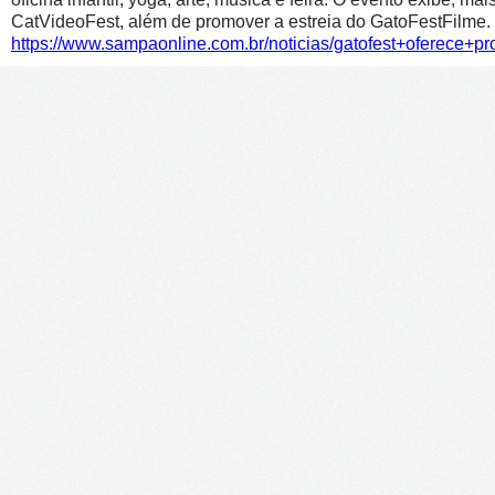
CatVideoFest, além de promover a estreia do GatoFestFilme.
https://www.sampaonline.com.br/noticias/gatofest+oferece+p