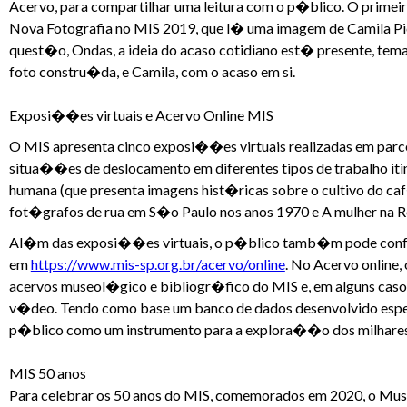
Acervo, para compartilhar uma leitura com o p�blico. O primeiro
Nova Fotografia no MIS 2019, que l� uma imagem de Camila Pic
quest�o, Ondas, a ideia do acaso cotidiano est� presente, tema
foto constru�da, e Camila, com o acaso em si.
Exposi��es virtuais e Acervo Online MIS
O MIS apresenta cinco exposi��es virtuais realizadas em parce
situa��es de deslocamento em diferentes tipos de trabalho i
humana (que presenta imagens hist�ricas sobre o cultivo do caf
fot�grafos de rua em S�o Paulo nos anos 1970 e A mulher na
Al�m das exposi��es virtuais, o p�blico tamb�m pode conferi
em
https://www.mis-sp.org.br/acervo/online
. No Acervo online
acervos museol�gico e bibliogr�fico do MIS e, em alguns cas
v�deo. Tendo como base um banco de dados desenvolvido espec
p�blico como um instrumento para a explora��o dos milhares 
MIS 50 anos
Para celebrar os 50 anos do MIS, comemorados em 2020, o Mu