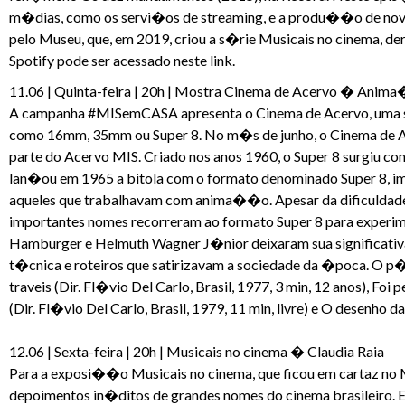
m�dias, como os servi�os de streaming, e a produ��o de nove
pelo Museu, que, em 2019, criou a s�rie Musicais no cinema, 
Spotify pode ser acessado neste link.
11.06 | Quinta-feira | 20h | Mostra Cinema de Acervo � Anim
A campanha #MISemCASA apresenta o Cinema de Acervo, uma sele
como 16mm, 35mm ou Super 8. No m�s de junho, o Cinema de A
parte do Acervo MIS. Criado nos anos 1960, o Super 8 surgiu
lan�ou em 1965 a bitola com o formato denominado Super 8, im
aqueles que trabalhavam com anima��o. Apesar da dificuldad
importantes nomes recorreram ao formato Super 8 para experime
Hamburger e Helmuth Wagner J�nior deixaram sua significat
t�cnica e roteiros que satirizavam a sociedade da �poca. O p
traveis (Dir. Fl�vio Del Carlo, Brasil, 1977, 3 min, 12 anos), Fo
(Dir. Fl�vio Del Carlo, Brasil, 1979, 11 min, livre) e O desenho da
12.06 | Sexta-feira | 20h | Musicais no cinema � Claudia Raia
Para a exposi��o Musicais no cinema, que ficou em cartaz no 
depoimentos in�ditos de grandes nomes do cinema brasileiro.