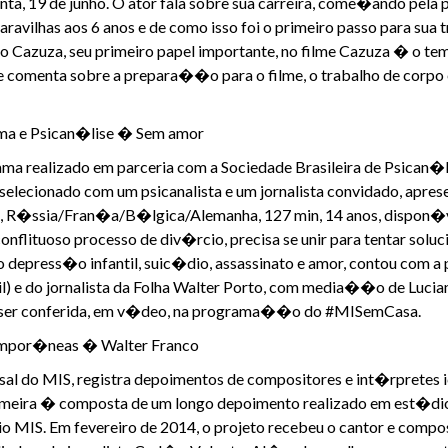
nta, 19 de junho. O ator fala sobre sua carreira, come�ando pela 
ravilhas aos 6 anos e de como isso foi o primeiro passo para sua
o Cazuza, seu primeiro papel importante, no filme Cazuza � o t
le comenta sobre a prepara��o para o filme, o trabalho de corpo 
nema e Psican�lise � Sem amor
a realizado em parceria com a Sociedade Brasileira de Psican�lis
elecionado com um psicanalista e um jornalista convidado, apres
7, R�ssia/Fran�a/B�lgica/Alemanha, 127 min, 14 anos, dispon�v
onflituoso processo de div�rcio, precisa se unir para tentar solu
depress�o infantil, suic�dio, assassinato e amor, contou com a 
til) e do jornalista da Folha Walter Porto, com media��o de Lucian
 ser conferida, em v�deo, na programa��o do #MISemCasa.
ntempor�neas � Walter Franco
l do MIS, registra depoimentos de compositores e int�rpretes i
rimeira � composta de um longo depoimento realizado em est�dio,
o MIS. Em fevereiro de 2014, o projeto recebeu o cantor e compos