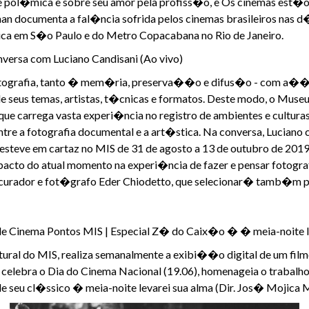
ade pol�mica e sobre seu amor pela profiss�o, e Os cinemas est�
man documenta a fal�ncia sofrida pelos cinemas brasileiros nas d
a em S�o Paulo e do Metro Copacabana no Rio de Janeiro.
Conversa com Luciano Candisani (Ao vivo)
tografia, tanto � mem�ria, preserva��o e difus�o - com a��e
 seus temas, artistas, t�cnicas e formatos. Deste modo, o Museu
que carrega vasta experi�ncia no registro de ambientes e culturas
tre a fotografia documental e a art�stica. Na conversa, Luciano
steve em cartaz no MIS de 31 de agosto a 13 de outubro de 2019
cto do atual momento na experi�ncia de fazer e pensar fotograf
curador e fot�grafo Eder Chiodetto, que selecionar� tamb�m pe
 de Cinema Pontos MIS | Especial Z� do Caix�o � � meia-noite 
ral do MIS, realiza semanalmente a exibi��o digital de um film
lebra o Dia do Cinema Nacional (19.06), homenageia o trabalho d
eu cl�ssico � meia-noite levarei sua alma (Dir. Jos� Mojica Mari