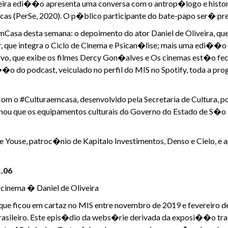
eira edi��o apresenta uma conversa com o antrop�logo e historia
as (PerSe, 2020). O p�blico participante do bate-papo ser� pr
a desta semana: o depoimento do ator Daniel de Oliveira, que
or, que integra o Ciclo de Cinema e Psican�lise; mais uma edi
vo, que exibe os filmes Dercy Gon�alves e Os cinemas est�o fe
o do podcast, veiculado no perfil do MIS no Spotify, toda a p
 o #Culturaemcasa, desenvolvido pela Secretaria de Cultura, p
nou que os equipamentos culturais do Governo do Estado de S�o
use, patroc�nio de Kapitalo Investimentos, Denso e Cielo, e apo
.06
o cinema � Daniel de Oliveira
ue ficou em cartaz no MIS entre novembro de 2019 e fevereiro d
asileiro. Este epis�dio da webs�rie derivada da exposi��o traz