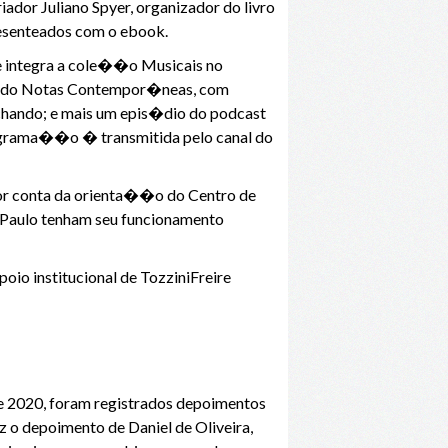
dor Juliano Spyer, organizador do livro
esenteados com o ebook.
 integra a cole��o Musicais no
��o do Notas Contempor�neas, com
chando; e mais um epis�dio do podcast
rograma��o � transmitida pelo canal do
or conta da orienta��o do Centro de
 Paulo tenham seu funcionamento
io institucional de TozziniFreire
e 2020, foram registrados depoimentos
 o depoimento de Daniel de Oliveira,