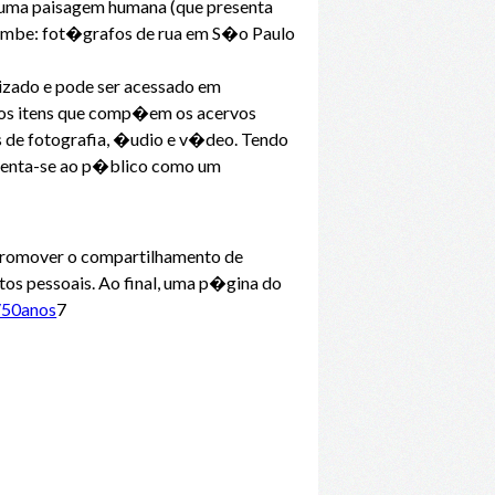
: uma paisagem humana (que presenta
-lambe: fot�grafos de rua em S�o Paulo
izado e pode ser acessado em
 os itens que comp�em os acervos
 de fotografia, �udio e v�deo. Tendo
esenta-se ao p�blico como um
promover o compartilhamento de
tos pessoais. Ao final, uma p�gina do
r/50anos
7