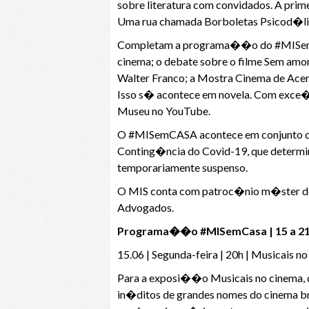
sobre literatura com convidados. A prim
Uma rua chamada Borboletas Psicod�lic
Completam a programa��o do #MISemCas
cinema; o debate sobre o filme Sem am
Walter Franco; a Mostra Cinema de Acer
Isso s� acontece em novela. Com exce��
Museu no YouTube.
O #MISemCASA acontece em conjunto com
Conting�ncia do Covid-19, que determi
temporariamente suspenso.
O MIS conta com patroc�nio m�ster de Yo
Advogados.
Programa��o #MISemCasa | 15 a 21
15.06 | Segunda-feira | 20h | Musicais n
Para a exposi��o Musicais no cinema, q
in�ditos de grandes nomes do cinema br