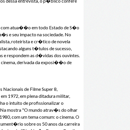
s dessa entrevista, o p�blico confere
om com atua��o em todo Estado de S�o
pa�s e seu impacto na sociedade. No
ista, roteirista e cr�tico de novela
estacando alguns t�tulos de sucesso,
ns e respondem as d�vidas dos ouvintes.
no cinema, derivada da exposi��o de
s Nacionais de Filme Super 8,
1972, em plena ditadura militar,
 o intuito de profissionalizar o
0. Na mostra "O mundo atrav�s do olhar
e 1980, com um tema comum: o cinema. O
cument�rio sobre os 50 anos da carreira