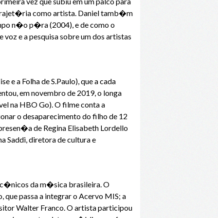
primeira vez que subiu em um palco para
 trajet�ria como artista. Daniel tamb�m
empo n�o p�ra (2004), e de como o
e voz e a pesquisa sobre um dos artistas
e e a Folha de S.Paulo), que a cada
entou, em novembro de 2019, o longa
el na HBO Go). O filme conta a
cionar o desaparecimento do filho de 12
presen�a de Regina Elisabeth Lordello
a Saddi, diretora de cultura e
c�nicos da m�sica brasileira. O
 que passa a integrar o Acervo MIS; a
itor Walter Franco. O artista participou