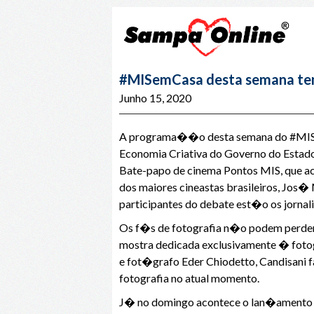
#MISemCasa desta semana tem e
Junho 15, 2020
A programa��o desta semana do #MISemC
Economia Criativa do Governo do Estado
Bate-papo de cinema Pontos MIS, que 
dos maiores cineastas brasileiros, Jos�
participantes do debate est�o os jornali
Os f�s de fotografia n�o podem perder 
mostra dedicada exclusivamente � foto
e fot�grafo Eder Chiodetto, Candisani f
fotografia no atual momento.
J� no domingo acontece o lan�amento 