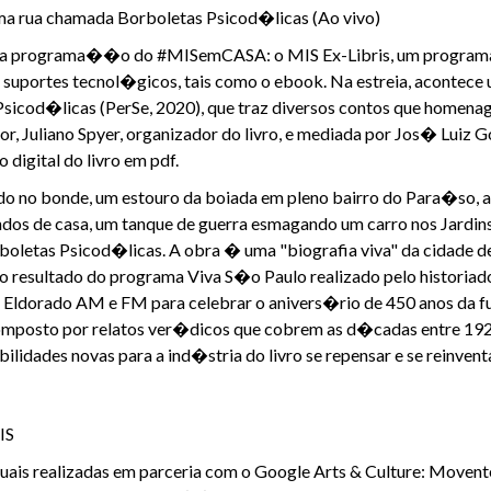
Uma rua chamada Borboletas Psicod�licas (Ao vivo)
a programa��o do #MISemCASA: o MIS Ex-Libris, um programa m
os suportes tecnol�gicos, tais como o ebook. Na estreia, acontec
icod�licas (PerSe, 2020), que traz diversos contos que homena
r, Juliano Spyer, organizador do livro, e mediada por Jos� Luiz G
igital do livro em pdf.
o no bonde, um estouro da boiada em pleno bairro do Para�so
dos de casa, um tanque de guerra esmagando um carro nos Jardins. 
etas Psicod�licas. A obra � uma "biografia viva" da cidade de 
� o resultado do programa Viva S�o Paulo realizado pelo historiad
 Eldorado AM e FM para celebrar o anivers�rio de 450 anos da f
posto por relatos ver�dicos que cobrem as d�cadas entre 1920 
ibilidades novas para a ind�stria do livro se repensar e se reinventa
IS
ais realizadas em parceria com o Google Arts & Culture: Movent