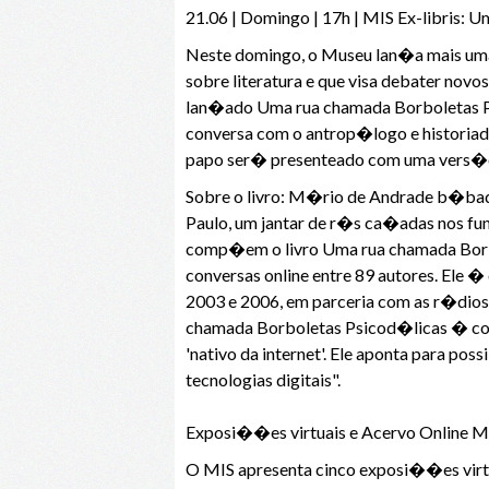
21.06 | Domingo | 17h | MIS Ex-libris: 
Neste domingo, o Museu lan�a mais um
sobre literatura e que visa debater nov
lan�ado Uma rua chamada Borboletas Ps
conversa com o antrop�logo e historiado
papo ser� presenteado com uma vers�o d
Sobre o livro: M�rio de Andrade b�bad
Paulo, um jantar de r�s ca�adas nos fun
comp�em o livro Uma rua chamada Borbol
conversas online entre 89 autores. Ele 
2003 e 2006, em parceria com as r�dios
chamada Borboletas Psicod�licas � com
'nativo da internet'. Ele aponta para poss
tecnologias digitais".
Exposi��es virtuais e Acervo Online M
O MIS apresenta cinco exposi��es virtu