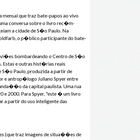
ensal que traz bate-papos ao vivo
e uma conversa sobre o livro rec�m-
geiam a cidade de S�o Paulo. Na
oldfarb, o p�blico participante do bate-
, avi�es bombardeando o Centro de S�o
Estas e outras hist�rias reais
S�o Paulo, produzida a partir de
or e antrop�logo Juliano Spyer entre
unda��o da capital paulista. Uma rua
e 2000. Para Spyer, "este � um livro
r a partir do uso inteligente das
es (que traz imagens de situa��es de