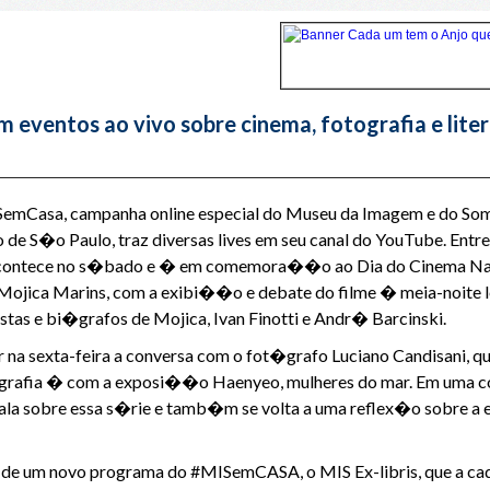
ventos ao vivo sobre cinema, fotografia e lite
asa, campanha online especial do Museu da Imagem e do Som, i
 de S�o Paulo, traz diversas lives em seu canal do YouTube. E
acontece no s�bado e � em comemora��o ao Dia do Cinema Nac
 Mojica Marins, com a exibi��o e debate do filme � meia-noite le
stas e bi�grafos de Mojica, Ivan Finotti e Andr� Barcinski.
na sexta-feira a conversa com o fot�grafo Luciano Candisani, 
grafia � com a exposi��o Haenyeo, mulheres do mar. Em uma co
ala sobre essa s�rie e tamb�m se volta a uma reflex�o sobre a e
de um novo programa do #MISemCASA, o MIS Ex-libris, que a ca