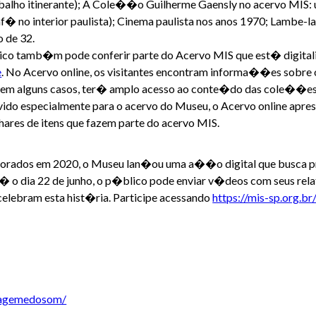
abalho itinerante); A Cole��o Guilherme Gaensly no acervo MIS
af� no interior paulista); Cinema paulista nos anos 1970; Lambe
 de 32.
co tamb�m pode conferir parte do Acervo MIS que est� digital
e
. No Acervo online, os visitantes encontram informa��es sobre
 em alguns casos, ter� amplo acesso ao conte�do das cole��es
ido especialmente para o acervo do Museu, o Acervo online apr
ares de itens que fazem parte do acervo MIS.
emorados em 2020, o Museu lan�ou uma a��o digital que busca 
� o dia 22 de junho, o p�blico pode enviar v�deos com seus rela
elebram esta hist�ria. Participe acessando
https://mis-sp.org.b
magemedosom/