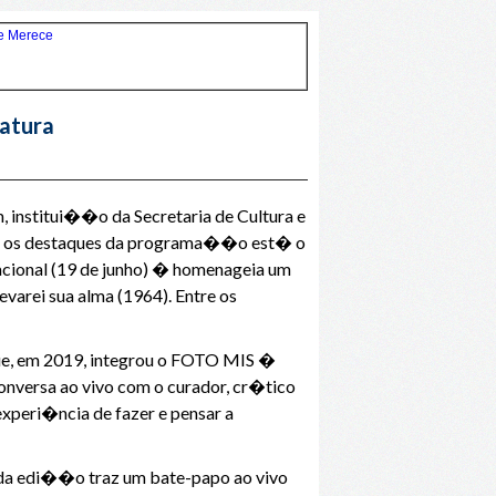
ratura
nstitui��o da Secretaria de Cultura e
ntre os destaques da programa��o est� o
ional (19 de junho) � homenageia um
varei sua alma (1964). Entre os
que, em 2019, integrou o FOTO MIS �
nversa ao vivo com o curador, cr�tico
xperi�ncia de fazer e pensar a
da edi��o traz um bate-papo ao vivo