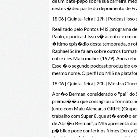
de um bate-papo sobre sua carreira, me
neste v�deo parte do depoimento de Fr
18.06 | Quinta-feira | 17h | Podcast Is
Realizado pelo Pontos MIS, programa
Paulo, o podcast Isso s� acontece em no
�ltimo epis�dio desta temporada, o rotei
Raphael Scire falam sobre outros format
entre eles Malu mulher (1979), Anos re
Esse � o segundo podcast produzido exc
mesmo nome. O perfil do MIS na platafor
18.06 | Quinta-feira | 20h | Mostra C
Abr�o Berman, considerado o "pai" do Su
premia��o que consagrou o formato no
junto com Malu Alencar, o GRIFE (Grupo d
trabalho com Super 8, que at� ent�o er
de Abr�o Berman", o MIS apresenta dois
p�blico pode conferir os filmes Dercy G