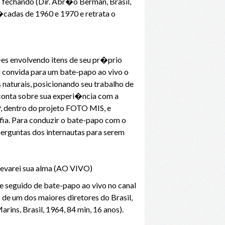
o fechando (Dir. Abr�o Berman, Brasil,
�cadas de 1960 e 1970 e retrata o
s envolvendo itens de seu pr�prio
 convida para um bate-papo ao vivo o
 naturais, posicionando seu trabalho de
 conta sobre sua experi�ncia com a
, dentro do projeto FOTO MIS, e
ia. Para conduzir o bate-papo com o
rguntas dos internautas para serem
levarei sua alma (AO VIVO)
e seguido de bate-papo ao vivo no canal
e um dos maiores diretores do Brasil,
ns, Brasil, 1964, 84 min, 16 anos).