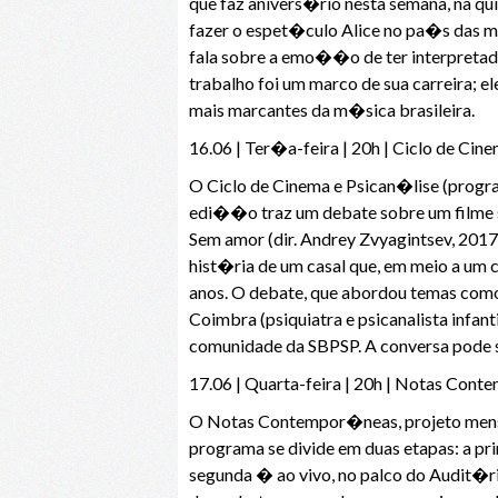
que faz anivers�rio nesta semana, na qui
fazer o espet�culo Alice no pa�s das ma
fala sobre a emo��o de ter interpretad
trabalho foi um marco de sua carreira; e
mais marcantes da m�sica brasileira.
16.06 | Ter�a-feira | 20h | Ciclo de Ci
O Ciclo de Cinema e Psican�lise (program
edi��o traz um debate sobre um filme s
Sem amor (dir. Andrey Zvyagintsev, 201
hist�ria de um casal que, em meio a um c
anos. O debate, que abordou temas como 
Coimbra (psiquiatra e psicanalista infan
comunidade da SBPSP. A conversa pode
17.06 | Quarta-feira | 20h | Notas Co
O Notas Contempor�neas, projeto mensa
programa se divide em duas etapas: a p
segunda � ao vivo, no palco do Audit�ri