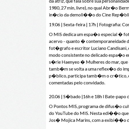
da atriz, que fala sobre sua personalid
1980, 27 min, livre), no qual Abr�o Ber
in�cio da demoli��o do Cine Rep�blic
19.06 | Sexta-feira | 17h | Fotografia: 
O MIS dedica um espa�o especial � fo
acervo - quanto � contemporaneidade de
fot�grafo e escritor Luciano Candisani, 
modo consistente no delicado espa�o en
s�rie Haenyeo � Mulheres do mar, que e
tamb�m se volta a uma reflex�o do impa
p�blico, participa tamb�m o cr�tico, 
comentadas pelo convidado.
20.06 | S�bado |16h e 18h l Bate-papo
O Pontos MIS, programa de difus�o cultu
do YouTube do MIS. Nesta edi��o que ce
Jos� Mojica Marins, com a exibi��o de s