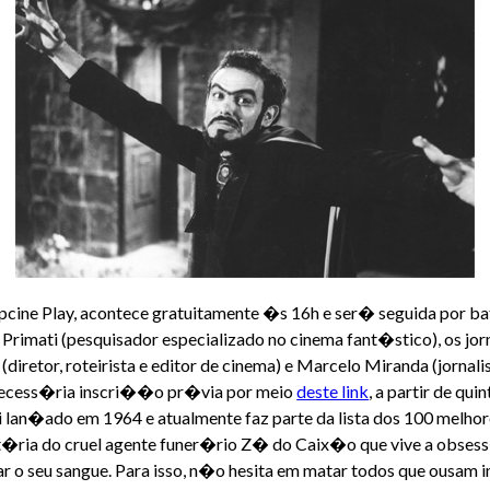
pcine Play, acontece gratuitamente �s 16h e ser� seguida por ba
imati (pesquisador especializado no cinema fant�stico), os jorn
(diretor, roteirista e editor de cinema) e Marcelo Miranda (jornal
� necess�ria inscri��o pr�via por meio
deste link
, a partir de quin
i lan�ado em 1964 e atualmente faz parte da lista dos 100 melhor
ist�ria do cruel agente funer�rio Z� do Caix�o que vive a obsess
uar o seu sangue. Para isso, n�o hesita em matar todos que ousam in