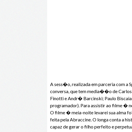
A sess�o, realizada em parceria com a S
conversa, que tem media��o de Carlos Pr
Finotti e Andr� Barcinski; Paulo Biscaia 
programador). Para assistir ao filme 
O filme � meia-noite levarei sua alma fo
feita pela Abraccine. O longa conta a h
capaz de gerar o filho perfeito e perpet