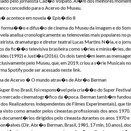
diado pelo jornalista Cad�o Volpato. Al�m dos melhores momento
anco concedido para o Acervo do Museu.
so s� acontece em novela � Epis�dio 8
 de forma��o e difus�o de cinema do Museu da Imagem e do S
vela analisa cronologicamente as telenovelas mais populares no 
rista, dramaturgo e diretor teatral Lucas Martins N�ia, e o jornal
os da fic��o televisiva brasileira como s�ries e miniss�ries, d
beldes (1992) e Justi�a (2016). Os dois tamb�m leem as mensage
lusivamente pelo Museu, que, em 2019, criou a s�rie Musicais 
ma Spotify pode ser acessado neste link.
inema de Acervo � O mundo atrav�s de Abr�o Berman
per 8 no Brasil, foi respons�vel pela cria��o do Super Festivai
 mercado cinematogr�fico da �poca. Berman tamb�m fundou em 
os Realizadores Independentes de Filmes Experimentais), que tinha
a visto como amador pelos cineastas profissionais dos anos 197
 document�rios dirigidos pelo cineasta durantes os anos 1970 
on�alves (Dir. Abr�o Berman, Brasil, 1981, 17 min, 10 anos), do