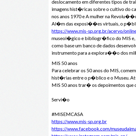
deslocamento em diferentes tipos de tr
imagens hist�ricas sobre o cultivo do c
nos anos 1970 e A mulher na Revolu��o
Al�m das exposi��es virtuais, o p�bli
https://www.mis-sp.org.br/acervo/onlin
museol�gico e bibliogr�fico do MIS e,
como base um banco de dados desenvolv
instrumento para a explora��o dos milh
MIS 50 anos
Para celebrar os 50 anos do MIS, com
hist�rias entre o p�blico e o Museu. At
MIS 50 anos trar� os depoimentos que c
Servi�o
#MISEMCASA
https://www.mis-sp.org.br
https://www.facebook.com/museudai
https://www.instagram.com/mis_sp/