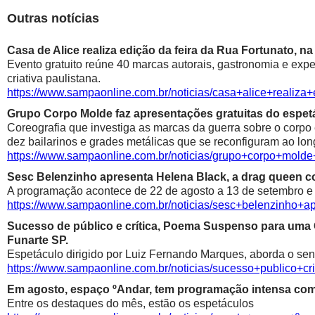
Outras notícias
Casa de Alice realiza edição da feira da Rua Fortunato, na
Evento gratuito reúne 40 marcas autorais, gastronomia e exp
criativa paulistana.
https://www.sampaonline.com.br/noticias/casa+alice+realiza
Grupo Corpo Molde faz apresentações gratuitas do espetá
Coreografia que investiga as marcas da guerra sobre o corpo
dez bailarinos e grades metálicas que se reconfiguram ao lon
https://www.sampaonline.com.br/noticias/grupo+corpo+mold
Sesc Belenzinho apresenta Helena Black, a drag queen co
A programação acontece de 22 de agosto a 13 de setembro e é
https://www.sampaonline.com.br/noticias/sesc+belenzinho+
Sucesso de público e crítica, Poema Suspenso para uma
Funarte SP.
Espetáculo dirigido por Luiz Fernando Marques, aborda o sen
https://www.sampaonline.com.br/noticias/sucesso+public
Em agosto, espaço ºAndar, tem programação intensa com 
Entre os destaques do mês, estão os espetáculos