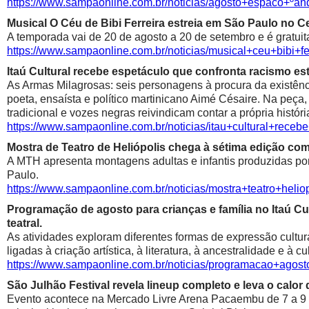
https://www.sampaonline.com.br/noticias/agosto+espaco+º
Musical O Céu de Bibi Ferreira estreia em São Paulo no Ce
A temporada vai de 20 de agosto a 20 de setembro e é gratuit
https://www.sampaonline.com.br/noticias/musical+ceu+bibi+fe
Itaú Cultural recebe espetáculo que confronta racismo est
As Armas Milagrosas: seis personagens à procura da existênci
poeta, ensaísta e político martinicano Aimé Césaire. Na peça,
tradicional e vozes negras reivindicam contar a própria históri
https://www.sampaonline.com.br/noticias/itau+cultural+rece
Mostra de Teatro de Heliópolis chega à sétima edição co
A MTH apresenta montagens adultas e infantis produzidas por 
Paulo.
https://www.sampaonline.com.br/noticias/mostra+teatro+he
Programação de agosto para crianças e família no Itaú Cul
teatral.
As atividades exploram diferentes formas de expressão cultur
ligadas à criação artística, à literatura, à ancestralidade e à cu
https://www.sampaonline.com.br/noticias/programacao+agosto
São Julhão Festival revela lineup completo e leva o calo
Evento acontece na Mercado Livre Arena Pacaembu de 7 a 9 de 