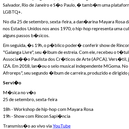
Salvador, Rio de Janeiro e S�o Paulo, � tamb�m uma plataform
LGBTQ+.
No dia 25 de setembro, sexta-feira, a dan�arina Mayara Rosa 
nos Estados Unidos nos anos 1970, o hip-hop representa uma cul
alguns passos b�sicos.
Em seguida, �s 19h, o p�blico poder� conferir show de Rincon
"Galanga Livre", seu �lbum de estreia. Com ele, recebeu o t�
Associa��o Paulista dos Cr�ticos de Arte (APCA). Vers�til, j
IZA. Em 2018, lan�ou o selo musical independente MGoma. No
Afroreps", seu segundo �lbum de carreira, produzido e dirigido 
Servi�o
M�sica no v�o
25 de setembro, sexta-feira
18h - Workshop de hip-hop com Mayara Rosa
19h - Show com Rincon Sapi�ncia
Transmiss�o ao vivo via
YouTube