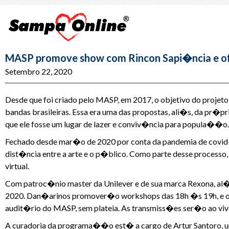
MASP promove show com Rincon Sapi�ncia e ofi
Setembro 22, 2020
Desde que foi criado pelo MASP, em 2017, o objetivo do proje
bandas brasileiras. Essa era uma das propostas, ali�s, da pr�pr
que ele fosse um lugar de lazer e conviv�ncia para popula��o.
Fechado desde mar�o de 2020 por conta da pandemia de covid
dist�ncia entre a arte e o p�blico. Como parte desse process
virtual.
Com patroc�nio master da Unilever e de sua marca Rexona, al
2020. Dan�arinos promover�o workshops das 18h �s 19h, e o
audit�rio do MASP, sem plateia. As transmiss�es ser�o ao vivo
A curadoria da programa��o est� a cargo de Artur Santoro, u