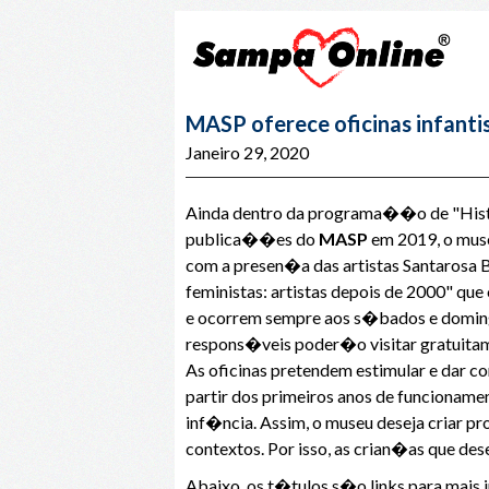
MASP oferece oficinas infanti
Janeiro 29, 2020
Ainda dentro da programa��o de "Hist�r
publica��es do
MASP
em 2019, o muse
com a presen�a das artistas Santarosa B
feministas: artistas depois de 2000" qu
e ocorrem sempre aos s�bados e domingo
respons�veis poder�o visitar gratuitam
As oficinas pretendem estimular e dar 
partir dos primeiros anos de funcioname
inf�ncia. Assim, o museu deseja criar 
contextos. Por isso, as crian�as que d
Abaixo, os t�tulos s�o links para mai