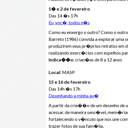
1� e 2 de fevereiro
Das 14 �s 17h
Eu, voc�, todos n�s
Como eu enxergo o outro? Como o outro
Barreto (1986) convida a explorar uma 
produzirem seus pr�prios retratos em d
realizando exerc�cios com espelhos para
Indica��o:
crian�as de 8 a 12 anos
Local:
MASP
15 e 16 de fevereiro
Das 14h �s 17h
Desenhando a minha av�
A partir da cria��o de um desenho de um
acessar, de maneira sens�vel, mem�rias e
fortalecendo o v�nculo que nos une como
trazer fotos de sua fam�lia.