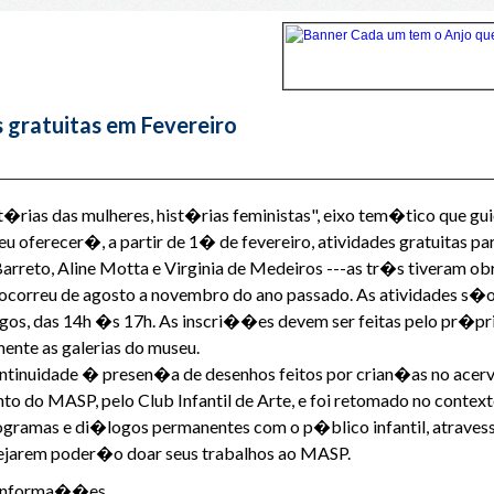
s gratuitas em Fevereiro
ias das mulheres, hist�rias feministas", eixo tem�tico que gui
u oferecer�, a partir de 1� de fevereiro, atividades gratuitas 
arreto, Aline Motta e Virginia de Medeiros ---as tr�s tiveram o
e ocorreu de agosto a novembro do ano passado. As atividades s�o
s, das 14h �s 17h. As inscri��es devem ser feitas pelo pr�prio
ente as galerias do museu.
continuidade � presen�a de desenhos feitos por crian�as no acer
nto do MASP, pelo Club Infantil de Arte, e foi retomado no cont
programas e di�logos permanentes com o p�blico infantil, atrave
esejarem poder�o doar seus trabalhos ao MASP.
s informa��es.