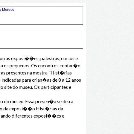
ou as exposi��es, palestras, cursos e
para os pequenos. Os encontros contar�o
bras presentes na mostra "Hist�rias
 indicadas para crian�as de 8 a 12 anos
 site do museu. Os participantes e
vo do museu. Essa presen�a se deu a
exto da exposi��o Hist�rias da
ssando diferentes exposi��es e