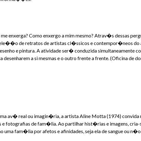
 me enxerga? Como enxergo a mim mesmo? Atrav�s dessas pergunta
sele��o de retratos de artistas cl�ssicos e contempor�neos do 
esenho e pintura. A atividade ser� conduzida simultaneamente c
 desenharem a si mesmas e o outro frente a frente. (Oficina de 
a av� real ou imagin�ria, a artista Aline Motta (1974) convida 
 fotografias de fam�lia. Ao partilhar hist�rias e imagens, cria-s
 uma fam�lia por afetos e afinidades, seja ela de sangue ou n�o.