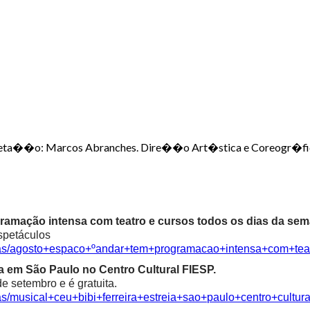
a��o: Marcos Abranches. Dire��o Art�stica e Coreogr�fica: 
ramação intensa com teatro e cursos todos os dias da sem
spetáculos
cias/agosto+espaco+ºandar+tem+programacao+intensa+com+te
ia em São Paulo no Centro Cultural FIESP.
e setembro e é gratuita.
as/musical+ceu+bibi+ferreira+estreia+sao+paulo+centro+cultura