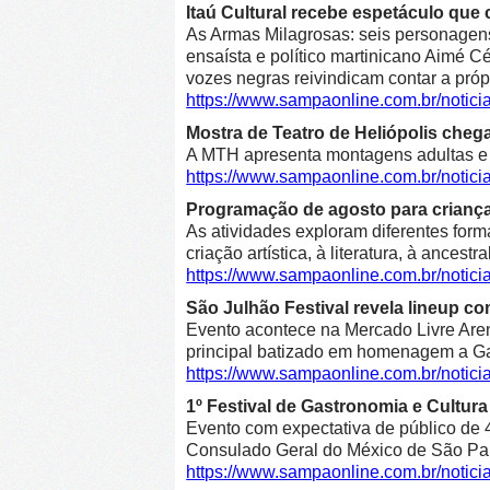
Itaú Cultural recebe espetáculo que 
As Armas Milagrosas: seis personagens 
ensaísta e político martinicano Aimé Cé
vozes negras reivindicam contar a própr
https://www.sampaonline.com.br/notic
Mostra de Teatro de Heliópolis cheg
A MTH apresenta montagens adultas e in
https://www.sampaonline.com.br/notic
Programação de agosto para crianças 
As atividades exploram diferentes form
criação artística, à literatura, à ancestr
https://www.sampaonline.com.br/notic
São Julhão Festival revela lineup co
Evento acontece na Mercado Livre Arena
principal batizado em homenagem a Gab
https://www.sampaonline.com.br/notic
1º Festival de Gastronomia e Cultu
Evento com expectativa de público de 4
Consulado Geral do México de São Pa
https://www.sampaonline.com.br/notic