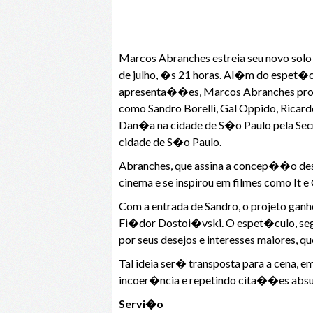
Marcos Abranches estreia seu novo solo 
de julho, �s 21 horas. Al�m do espet�
apresenta��es, Marcos Abranches prom
como Sandro Borelli, Gal Oppido, Ric
Dan�a na cidade de S�o Paulo pela Sec
cidade de S�o Paulo.
Abranches, que assina a concep��o dessa 
cinema e se inspirou em filmes como It 
Com a entrada de Sandro, o projeto ganho
Fi�dor Dostoi�vski. O espet�culo, seg
por seus desejos e interesses maiores, q
Tal ideia ser� transposta para a cena, 
incoer�ncia e repetindo cita��es absur
Servi�o