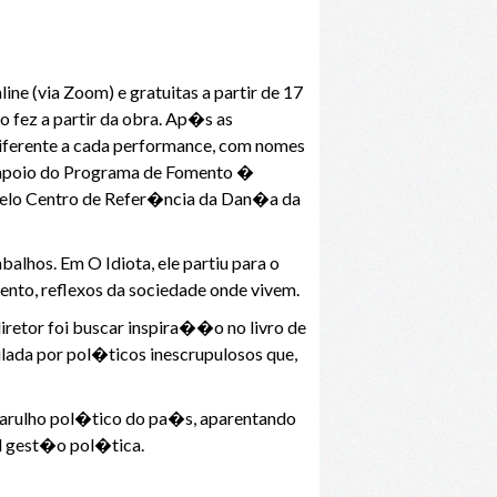
e (via Zoom) e gratuitas a partir de 17
fez a partir da obra. Ap�s as
erente a cada performance, com nomes
 apoio do Programa de Fomento �
pelo Centro de Refer�ncia da Dan�a da
alhos. Em O Idiota, ele partiu para o
ento, reflexos da sociedade onde vivem.
iretor foi buscar inspira��o no livro de
ada por pol�ticos inescrupulosos que,
 barulho pol�tico do pa�s, aparentando
al gest�o pol�tica.