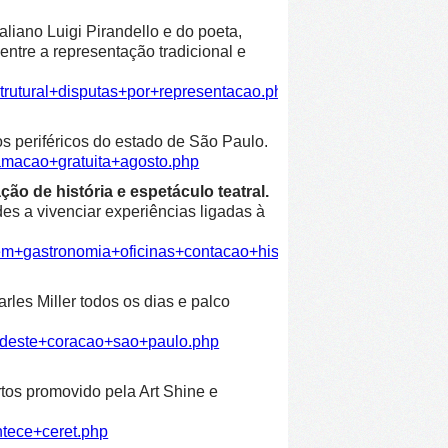
liano Luigi Pirandello e do poeta,
entre a representação tradicional e
trutural+disputas+por+representacao.php
os periféricos do estado de São Paulo.
amacao+gratuita+agosto.php
ão de história e espetáculo teatral.
es a vivenciar experiências ligadas à
em+gastronomia+oficinas+contacao+historia+espetaculo+teatra
les Miller todos os dias e palco
ordeste+coracao+sao+paulo.php
rtos promovido pela Art Shine e
ntece+ceret.php