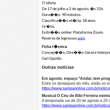
O Idiota
De 17 de julho a 2 de agosto, �s 21h.
Dura��o: 90 minutos.
Classifica��o et�ria: 18 anos.
Gr�tis.
Exibi��o online: Plataforma Zoom.
Reserva de ingressos
aqui
.
Ficha t�cnica
Concep��o, Dire��o Geral e Interpret
Gal Oppido.
Outras notícias
Em agosto, espaço ºAndar, tem prog
Entre os destaques do mês, estão os e
https://www.sampaonline.com.br/noti
Musical O Céu de Bibi Ferreira estre
A temporada vai de 20 de agosto a 20 d
https://www.sampaonline.com.br/notici