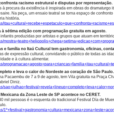
confronta racismo estrutural e disputas por representação.
à procura da existência é inspirada em obras do dramaturgo ita
saire. Na peça, um ensaio teatral se torna espaço de confronto 
ia história.
ias/itau+cultural+recebe+espetaculo+que+confronta+racismo+es
a à sétima edição com programação gratuita em agosto.
fantis produzidas por artistas e grupos que atuam em territóri
ias/mostra+teatro+heliopolis+chega+setima+edicao+com+progr
e família no Itaú Cultural tem gastronomia, oficinas, contaç
as de expressão cultural, convidando o público de todas as idad
alidade e à cultura alimentar.
ias/programacao+agosto+para+criancas+familia+itau+cultural+t
mpleto e leva o calor do Nordeste ao coração de São Paulo.
 Pacaembu de 7 a 9 de agosto, tem Vila gratuita na Praça Char
riel Diniz.
ias/sao+julhao+festival+revela+lineup+completo+leva+calor+n
ra Mexicana da Zona Leste de SP acontece no CERET.
0 mil pessoas é o esquenta do tradicional Festival Día de Mue
ulo.
ias/1º+festival+gastronomia+cultura+mexicana+zona+leste+aco