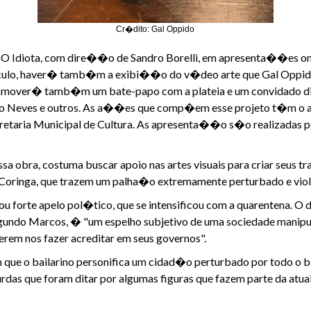
Cr�dito: Gal Oppido
O Idiota, com dire��o de Sandro Borelli, em apresenta��es onlin
culo, haver� tamb�m a exibi��o do v�deo arte que Gal Oppido 
over� tamb�m um bate-papo com a plateia e um convidado dif
ardo Neves e outros. As a��es que comp�em esse projeto t�m o
retaria Municipal de Cultura. As apresenta��o s�o realizadas 
obra, costuma buscar apoio nas artes visuais para criar seus trab
e Coringa, que trazem um palha�o extremamente perturbado e viol
u forte apelo pol�tico, que se intensificou com a quarentena. O d
undo Marcos, � "um espelho subjetivo de uma sociedade manipul
uerem nos fazer acreditar em seus governos".
em que o bailarino personifica um cidad�o perturbado por todo o
das que foram ditar por algumas figuras que fazem parte da atu