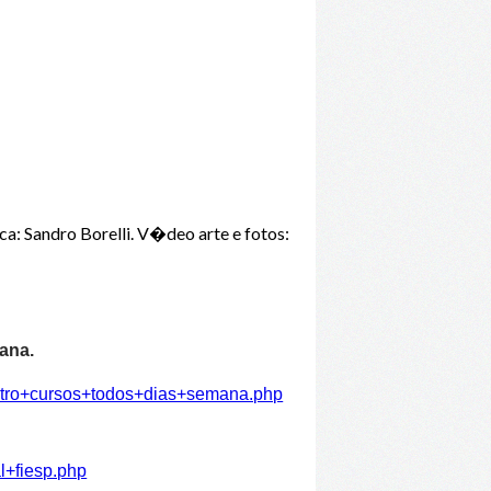
Sandro Borelli. V�deo arte e fotos:
ana.
atro+cursos+todos+dias+semana.php
l+fiesp.php