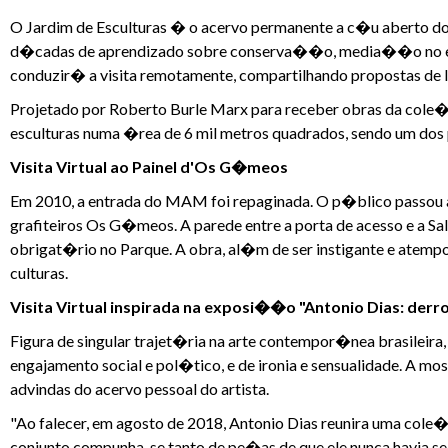
O Jardim de Esculturas � o acervo permanente a c�u aberto d
d�cadas de aprendizado sobre conserva��o, media��o no esp
conduzir� a visita remotamente, compartilhando propostas de l
Projetado por Roberto Burle Marx para receber obras da cole�
esculturas numa �rea de 6 mil metros quadrados, sendo um dos p
Visita Virtual ao Painel d'Os G�meos
Em 2010, a entrada do MAM foi repaginada. O p�blico passou a s
grafiteiros Os G�meos. A parede entre a porta de acesso e a Sa
obrigat�rio no Parque. A obra, al�m de ser instigante e atempora
culturas.
Visita Virtual inspirada na exposi��o "Antonio Dias: derro
Figura de singular trajet�ria na arte contempor�nea brasileir
engajamento social e pol�tico, e de ironia e sensualidade. A m
advindas do acervo pessoal do artista.
"Ao falecer, em agosto de 2018, Antonio Dias reunira uma cole
conjunto compunha-se tanto de pe�as de que ele nunca havia se