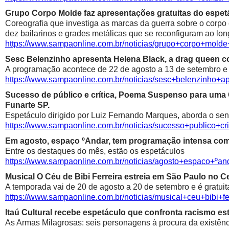
Grupo Corpo Molde faz apresentações gratuitas do espetá
Coreografia que investiga as marcas da guerra sobre o corpo
dez bailarinos e grades metálicas que se reconfiguram ao lon
https://www.sampaonline.com.br/noticias/grupo+corpo+mold
Sesc Belenzinho apresenta Helena Black, a drag queen co
A programação acontece de 22 de agosto a 13 de setembro e é
https://www.sampaonline.com.br/noticias/sesc+belenzinho+
Sucesso de público e crítica, Poema Suspenso para uma
Funarte SP.
Espetáculo dirigido por Luiz Fernando Marques, aborda o sen
https://www.sampaonline.com.br/noticias/sucesso+public
Em agosto, espaço ºAndar, tem programação intensa com 
Entre os destaques do mês, estão os espetáculos
https://www.sampaonline.com.br/noticias/agosto+espaco+º
Musical O Céu de Bibi Ferreira estreia em São Paulo no Ce
A temporada vai de 20 de agosto a 20 de setembro e é gratuit
https://www.sampaonline.com.br/noticias/musical+ceu+bibi+fe
Itaú Cultural recebe espetáculo que confronta racismo est
As Armas Milagrosas: seis personagens à procura da existênci