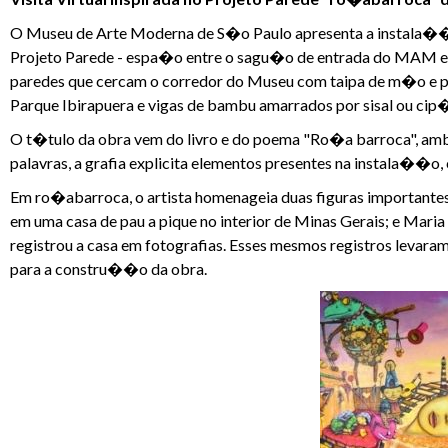
O Museu de Arte Moderna de S�o Paulo apresenta a instala��
Projeto Parede - espa�o entre o sagu�o de entrada do MAM e a S
paredes que cercam o corredor do Museu com taipa de m�o e pau
Parque Ibirapuera e vigas de bambu amarrados por sisal ou cip
O t�tulo da obra vem do livro e do poema "Ro�a barroca", ambos
palavras, a grafia explicita elementos presentes na instala��o,
Em ro�abarroca, o artista homenageia duas figuras importantes
em uma casa de pau a pique no interior de Minas Gerais; e Mari
registrou a casa em fotografias. Esses mesmos registros levara
para a constru��o da obra.