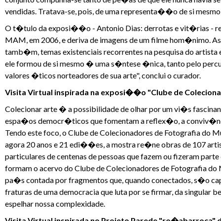
vendidas. Tratava-se, pois, de uma representa��o de si mesmo 
O t�tulo da exposi��o - Antonio Dias: derrotas e vit�rias - re
MAM, em 2006, e deriva de imagens de um filme hom�nimo. As 
tamb�m, temas existenciais recorrentes na pesquisa do artist
ele formou de si mesmo � uma s�ntese �nica, tanto pelo percu
valores �ticos norteadores de sua arte", conclui o curador.
Visita Virtual inspirada na exposi��o "Clube de Colecion
Colecionar arte � a possibilidade de olhar por um vi�s fascin
espa�os democr�ticos que fomentam a reflex�o, a conviv�nc
Tendo este foco, o Clube de Colecionadores de Fotografia do 
agora 20 anos e 21 edi��es, a mostra re�ne obras de 107 art
particulares de centenas de pessoas que fazem ou fizeram part
formam o acervo do Clube de Colecionadores de Fotografia do 
pa�s contada por fragmentos que, quando conectados, s�o capa
fraturas de uma democracia que luta por se firmar, da singular 
espelhar nossa complexidade.
Visita Virtual inspirada no Projeto Parede "ro�abarroca"