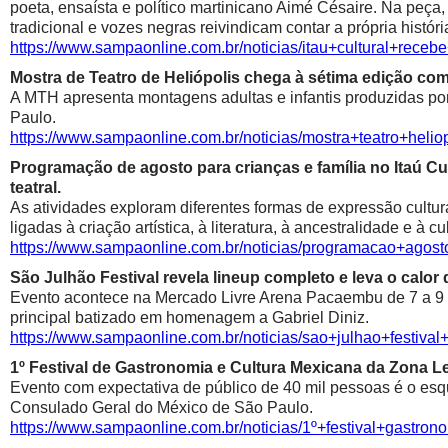
poeta, ensaísta e político martinicano Aimé Césaire. Na peça,
tradicional e vozes negras reivindicam contar a própria históri
https://www.sampaonline.com.br/noticias/itau+cultural+rece
Mostra de Teatro de Heliópolis chega à sétima edição co
A MTH apresenta montagens adultas e infantis produzidas por 
Paulo.
https://www.sampaonline.com.br/noticias/mostra+teatro+he
Programação de agosto para crianças e família no Itaú Cul
teatral.
As atividades exploram diferentes formas de expressão cultur
ligadas à criação artística, à literatura, à ancestralidade e à cu
https://www.sampaonline.com.br/noticias/programacao+agosto
São Julhão Festival revela lineup completo e leva o calo
Evento acontece na Mercado Livre Arena Pacaembu de 7 a 9 de 
principal batizado em homenagem a Gabriel Diniz.
https://www.sampaonline.com.br/noticias/sao+julhao+festiv
1º Festival de Gastronomia e Cultura Mexicana da Zona 
Evento com expectativa de público de 40 mil pessoas é o esqu
Consulado Geral do México de São Paulo.
https://www.sampaonline.com.br/noticias/1º+festival+gastr