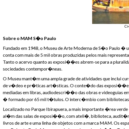
Cr
Sobre o MAM S�o Paulo
Fundado em 1948, o Museu de Arte Moderna de S�o Paulo � uma 
conta com mais de 5 mil obras produzidas pelos mais represent
Tanto o acervo quanto as exposi��es abrem-se para a pluralid
sociedades contempor�neas.
O Museu mant�m uma ampla grade de atividades que inclui curs
de v�deo e pr�ticas art�sticas. O conte�do das exposi��es e
mediadas em libras, audiodescri��o das obras e videoguias em L
� formado por 65 mil t�tulos. O interc�mbio com biblioteca
Localizado no Parque Ibirapuera, a mais importante �rea verde
al�m das salas de exposi��o, com ateli�, biblioteca, audit�rio
livros de arte e uma linha de objetos com a marca MAM. Os esp