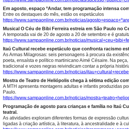
Em agosto, espaço ºAndar, tem programação intensa com 
Entre os destaques do mês, estão os espetáculos
https://www.sampaonline.com.br/noticias/agosto+espaco+º
Musical O Céu de Bibi Ferreira estreia em São Paulo no Ce
A temporada vai de 20 de agosto a 20 de setembro e é gratuit
https://www.sampaonline.com.br/noticias/musical+ceu+bibi+fe
Itaú Cultural recebe espetáculo que confronta racismo est
As Armas Milagrosas: seis personagens à procura da existênci
poeta, ensaísta e político martinicano Aimé Césaire. Na peça,
tradicional e vozes negras reivindicam contar a própria históri
https://www.sampaonline.com.br/noticias/itau+cultural+rece
Mostra de Teatro de Heliópolis chega à sétima edição co
A MTH apresenta montagens adultas e infantis produzidas por 
Paulo.
https://www.sampaonline.com.br/noticias/mostra+teatro+he
Programação de agosto para crianças e família no Itaú Cul
teatral.
As atividades exploram diferentes formas de expressão cultur
ligadas à criação artística, à literatura, à ancestralidade e à cu