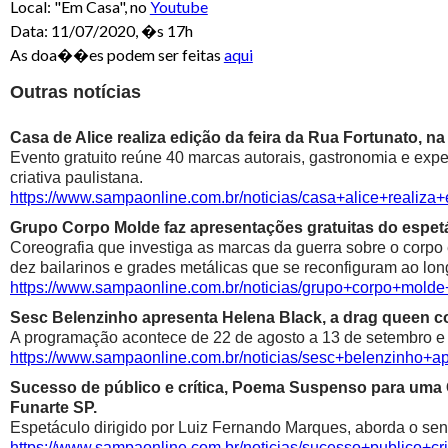
Local: "Em Casa", no
Youtube
Data: 11/07/2020, �s 17h
As doa��es podem ser feitas
aqui
Outras notícias
Casa de Alice realiza edição da feira da Rua Fortunato, na
Evento gratuito reúne 40 marcas autorais, gastronomia e exp
criativa paulistana.
https://www.sampaonline.com.br/noticias/casa+alice+realiza
Grupo Corpo Molde faz apresentações gratuitas do espetá
Coreografia que investiga as marcas da guerra sobre o corpo
dez bailarinos e grades metálicas que se reconfiguram ao lon
https://www.sampaonline.com.br/noticias/grupo+corpo+mold
Sesc Belenzinho apresenta Helena Black, a drag queen co
A programação acontece de 22 de agosto a 13 de setembro e é
https://www.sampaonline.com.br/noticias/sesc+belenzinho+
Sucesso de público e crítica, Poema Suspenso para uma
Funarte SP.
Espetáculo dirigido por Luiz Fernando Marques, aborda o sen
https://www.sampaonline.com.br/noticias/sucesso+public