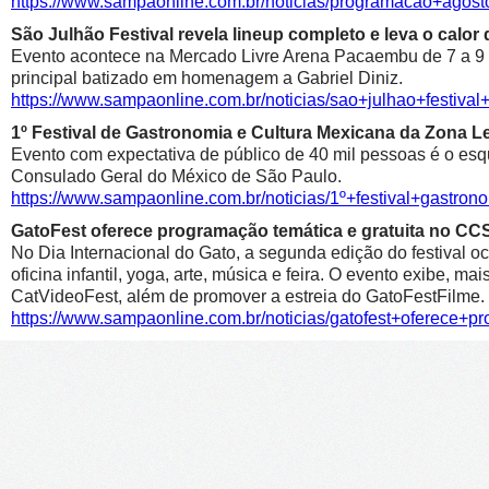
https://www.sampaonline.com.br/noticias/programacao+agosto
São Julhão Festival revela lineup completo e leva o calo
Evento acontece na Mercado Livre Arena Pacaembu de 7 a 9 de 
principal batizado em homenagem a Gabriel Diniz.
https://www.sampaonline.com.br/noticias/sao+julhao+festiv
1º Festival de Gastronomia e Cultura Mexicana da Zona 
Evento com expectativa de público de 40 mil pessoas é o esqu
Consulado Geral do México de São Paulo.
https://www.sampaonline.com.br/noticias/1º+festival+gastr
GatoFest oferece programação temática e gratuita no CC
No Dia Internacional do Gato, a segunda edição do festival oc
oficina infantil, yoga, arte, música e feira. O evento exibe, m
CatVideoFest, além de promover a estreia do GatoFestFilme.
https://www.sampaonline.com.br/noticias/gatofest+oferece+p