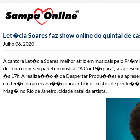
Let�cia Soares faz show online do quintal de ca
Julho 06, 2020
A cantora Let�cia Soares, melhor atriz em musicais pelo Pr�m
de Teatro por seu papel no musical "A Cor P�rpura", se aprese
�s 17h. A realiza��o � da Despertar Produ��es e a aprese
um ter�o da arrecada��o para cobrir os custos de produ��o 
Mag�, no Rio de Janeiro, cidade natal da artista.