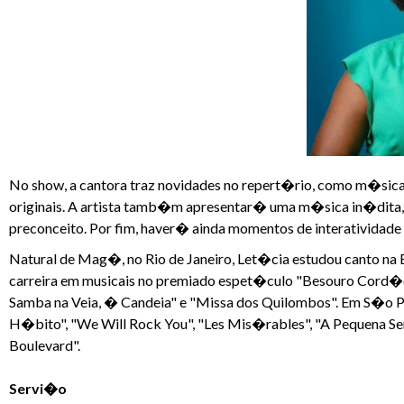
No show, a cantora traz novidades no repert�rio, como m�sicas 
originais. A artista tamb�m apresentar� uma m�sica in�dita,
preconceito. Por fim, haver� ainda momentos de interatividade e
Natural de Mag�, no Rio de Janeiro, Let�cia estudou canto na E
carreira em musicais no premiado espet�culo "Besouro Cord�
Samba na Veia, � Candeia" e "Missa dos Quilombos". Em S�o 
H�bito", "We Will Rock You", "Les Mis�rables", "A Pequena Ser
Boulevard".
Servi�o