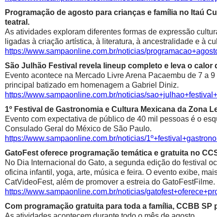
Programação de agosto para crianças e família no Itaú Cul
teatral.
As atividades exploram diferentes formas de expressão cultur
ligadas à criação artística, à literatura, à ancestralidade e à cu
https://www.sampaonline.com.br/noticias/programacao+agosto
São Julhão Festival revela lineup completo e leva o calo
Evento acontece na Mercado Livre Arena Pacaembu de 7 a 9 de 
principal batizado em homenagem a Gabriel Diniz.
https://www.sampaonline.com.br/noticias/sao+julhao+festiv
1º Festival de Gastronomia e Cultura Mexicana da Zona 
Evento com expectativa de público de 40 mil pessoas é o esqu
Consulado Geral do México de São Paulo.
https://www.sampaonline.com.br/noticias/1º+festival+gastr
GatoFest oferece programação temática e gratuita no CC
No Dia Internacional do Gato, a segunda edição do festival oc
oficina infantil, yoga, arte, música e feira. O evento exibe, m
CatVideoFest, além de promover a estreia do GatoFestFilme.
https://www.sampaonline.com.br/noticias/gatofest+oferece+p
Com programação gratuita para toda a família, CCBB SP p
As atividades acontecem durante todo o mês de agosto.