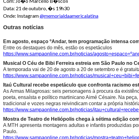
Com: Jo�o Marcello B�scoli
Data: 21 de outubro, �s 19h30
Onde: Instagram
@memorialdaamericalatina
Outras notícias
Em agosto, espaço ºAndar, tem programação intensa com 
Entre os destaques do mês, estão os espetáculos
https://www.sampaonline.com.br/noticias/agosto+espaco+º
Musical O Céu de Bibi Ferreira estreia em São Paulo no Ce
A temporada vai de 20 de agosto a 20 de setembro e é gratuit
https://www.sampaonline.com.br/noticias/musical+ceu+bibi+fe
Itaú Cultural recebe espetáculo que confronta racismo est
As Armas Milagrosas: seis personagens à procura da existênci
poeta, ensaísta e político martinicano Aimé Césaire. Na peça,
tradicional e vozes negras reivindicam contar a própria históri
https://www.sampaonline.com.br/noticias/itau+cultural+rece
Mostra de Teatro de Heliópolis chega à sétima edição co
A MTH apresenta montagens adultas e infantis produzidas por 
Paulo.
https://www.sampaonline.com.br/noticias/mostra+teatro+he