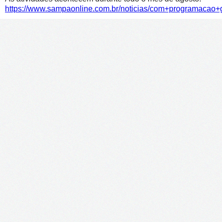
https://www.sampaonline.com.br/noticias/com+programacao+g