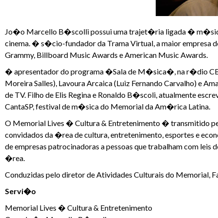
Jo�o Marcello B�scolli possui uma trajet�ria ligada � m�sica
cinema. � s�cio-fundador da Trama Virtual, a maior empresa 
Grammy, Billboard Music Awards e American Music Awards.
� apresentador do programa �Sala de M�sica�, na r�dio CBN,
Moreira Salles), Lavoura Arcaica (Luiz Fernando Carvalho) e Am
de TV. Filho de Elis Regina e Ronaldo B�scoli, atualmente escreve
CantaSP, festival de m�sica do Memorial da Am�rica Latina.
O Memorial Lives � Cultura & Entretenimento � transmitido p
convidados da �rea de cultura, entretenimento, esportes e econo
de empresas patrocinadoras a pessoas que trabalham com leis d
�rea.
Conduzidas pelo diretor de Atividades Culturais do Memorial, Fa
Servi�o
Memorial Lives � Cultura & Entretenimento