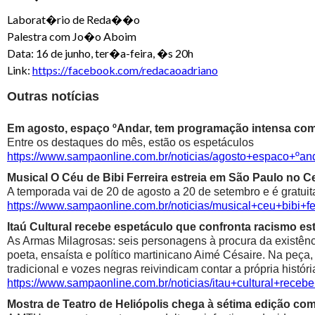
Laborat�rio de Reda��o
Palestra com Jo�o Aboim
Data: 16 de junho, ter�a-feira, �s 20h
Link:
https://facebook.com/redacaoadriano
Outras notícias
Em agosto, espaço ºAndar, tem programação intensa com 
Entre os destaques do mês, estão os espetáculos
https://www.sampaonline.com.br/noticias/agosto+espaco+º
Musical O Céu de Bibi Ferreira estreia em São Paulo no Ce
A temporada vai de 20 de agosto a 20 de setembro e é gratuit
https://www.sampaonline.com.br/noticias/musical+ceu+bibi+fe
Itaú Cultural recebe espetáculo que confronta racismo est
As Armas Milagrosas: seis personagens à procura da existênci
poeta, ensaísta e político martinicano Aimé Césaire. Na peça,
tradicional e vozes negras reivindicam contar a própria históri
https://www.sampaonline.com.br/noticias/itau+cultural+rece
Mostra de Teatro de Heliópolis chega à sétima edição co