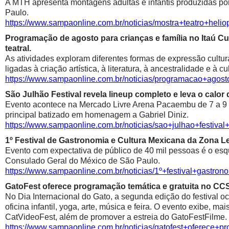
A MTH apresenta montagens adultas e infantis produzidas por 
Paulo.
https://www.sampaonline.com.br/noticias/mostra+teatro+he
Programação de agosto para crianças e família no Itaú Cul
teatral.
As atividades exploram diferentes formas de expressão cultur
ligadas à criação artística, à literatura, à ancestralidade e à cu
https://www.sampaonline.com.br/noticias/programacao+agosto
São Julhão Festival revela lineup completo e leva o calo
Evento acontece na Mercado Livre Arena Pacaembu de 7 a 9 de 
principal batizado em homenagem a Gabriel Diniz.
https://www.sampaonline.com.br/noticias/sao+julhao+festiv
1º Festival de Gastronomia e Cultura Mexicana da Zona 
Evento com expectativa de público de 40 mil pessoas é o esqu
Consulado Geral do México de São Paulo.
https://www.sampaonline.com.br/noticias/1º+festival+gastr
GatoFest oferece programação temática e gratuita no CC
No Dia Internacional do Gato, a segunda edição do festival oc
oficina infantil, yoga, arte, música e feira. O evento exibe, m
CatVideoFest, além de promover a estreia do GatoFestFilme.
https://www.sampaonline.com.br/noticias/gatofest+oferece+p