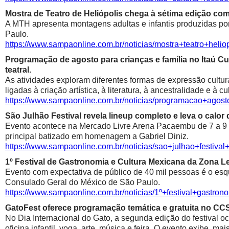
Mostra de Teatro de Heliópolis chega à sétima edição co
A MTH apresenta montagens adultas e infantis produzidas por 
Paulo.
https://www.sampaonline.com.br/noticias/mostra+teatro+he
Programação de agosto para crianças e família no Itaú Cul
teatral.
As atividades exploram diferentes formas de expressão cultur
ligadas à criação artística, à literatura, à ancestralidade e à cu
https://www.sampaonline.com.br/noticias/programacao+agosto
São Julhão Festival revela lineup completo e leva o calo
Evento acontece na Mercado Livre Arena Pacaembu de 7 a 9 de 
principal batizado em homenagem a Gabriel Diniz.
https://www.sampaonline.com.br/noticias/sao+julhao+festiv
1º Festival de Gastronomia e Cultura Mexicana da Zona 
Evento com expectativa de público de 40 mil pessoas é o esqu
Consulado Geral do México de São Paulo.
https://www.sampaonline.com.br/noticias/1º+festival+gastr
GatoFest oferece programação temática e gratuita no CC
No Dia Internacional do Gato, a segunda edição do festival oc
oficina infantil, yoga, arte, música e feira. O evento exibe, m