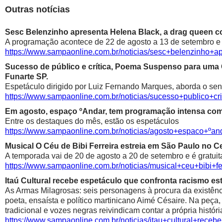
Outras notícias
Sesc Belenzinho apresenta Helena Black, a drag queen co
A programação acontece de 22 de agosto a 13 de setembro e é
https://www.sampaonline.com.br/noticias/sesc+belenzinho+
Sucesso de público e crítica, Poema Suspenso para uma
Funarte SP.
Espetáculo dirigido por Luiz Fernando Marques, aborda o sen
https://www.sampaonline.com.br/noticias/sucesso+public
Em agosto, espaço ºAndar, tem programação intensa com 
Entre os destaques do mês, estão os espetáculos
https://www.sampaonline.com.br/noticias/agosto+espaco+º
Musical O Céu de Bibi Ferreira estreia em São Paulo no Ce
A temporada vai de 20 de agosto a 20 de setembro e é gratuit
https://www.sampaonline.com.br/noticias/musical+ceu+bibi+fe
Itaú Cultural recebe espetáculo que confronta racismo est
As Armas Milagrosas: seis personagens à procura da existênci
poeta, ensaísta e político martinicano Aimé Césaire. Na peça,
tradicional e vozes negras reivindicam contar a própria históri
https://www.sampaonline.com.br/noticias/itau+cultural+rece