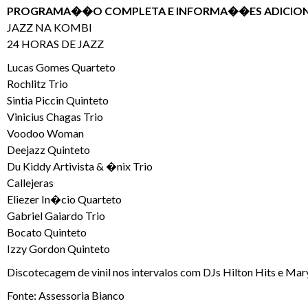
PROGRAMA��O COMPLETA E INFORMA��ES ADICION
JAZZ NA KOMBI
24 HORAS DE JAZZ
Lucas Gomes Quarteto
Rochlitz Trio
Sintia Piccin Quinteto
Vinicius Chagas Trio
Voodoo Woman
Deejazz Quinteto
Du Kiddy Artivista & �nix Trio
Callejeras
Eliezer In�cio Quarteto
Gabriel Gaiardo Trio
Bocato Quinteto
Izzy Gordon Quinteto
Discotecagem de vinil nos intervalos com DJs Hilton Hits e Mar
Fonte: Assessoria Bianco