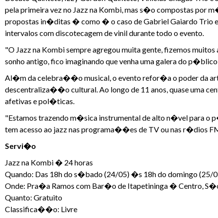
pela primeira vez no Jazz na Kombi, mas s�o compostas por m�
propostas in�ditas � como � o caso de Gabriel Gaiardo Trio e
intervalos com discotecagem de vinil durante todo o evento.
"O Jazz na Kombi sempre agregou muita gente, fizemos muitos am
sonho antigo, fico imaginando que venha uma galera do p�blico 
Al�m da celebra��o musical, o evento refor�a o poder da a
descentraliza��o cultural. Ao longo de 11 anos, quase uma ce
afetivas e pol�ticas.
"Estamos trazendo m�sica instrumental de alto n�vel para o p
tem acesso ao jazz nas programa��es de TV ou nas r�dios FM"
Servi�o
Jazz na Kombi � 24 horas
Quando: Das 18h do s�bado (24/05) �s 18h do domingo (25/0
Onde: Pra�a Ramos com Bar�o de Itapetininga � Centro, S�o
Quanto: Gratuito
Classifica��o: Livre