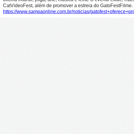
CatVideoFest, além de promover a estreia do GatoFestFilme.
https://www.sampaonline.com.br/noticias/gatofest+oferece+p