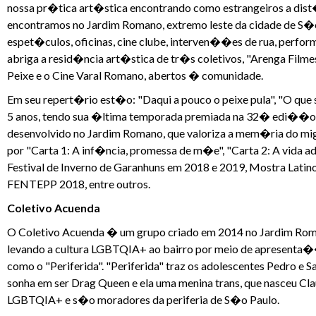
nossa pr�tica art�stica encontrando como estrangeiros a dist�
encontramos no Jardim Romano, extremo leste da cidade de S�o 
espet�culos, oficinas, cine clube, interven��es de rua, perform
abriga a resid�ncia art�stica de tr�s coletivos, "Arenga Filme
Peixe e o Cine Varal Romano, abertos � comunidade.
Em seu repert�rio est�o: "Daqui a pouco o peixe pula", "O que
5 anos, tendo sua �ltima temporada premiada na 32� edi��o 
desenvolvido no Jardim Romano, que valoriza a mem�ria do migr
por "Carta 1: A inf�ncia, promessa de m�e", "Carta 2: A vida adul
Festival de Inverno de Garanhuns em 2018 e 2019, Mostra Latin
FENTEPP 2018, entre outros.
Coletivo Acuenda
O Coletivo Acuenda � um grupo criado em 2014 no Jardim Roman
levando a cultura LGBTQIA+ ao bairro por meio de apresenta�
como o "Periferida". "Periferida" traz os adolescentes Pedro e
sonha em ser Drag Queen e ela uma menina trans, que nasceu C
LGBTQIA+ e s�o moradores da periferia de S�o Paulo.