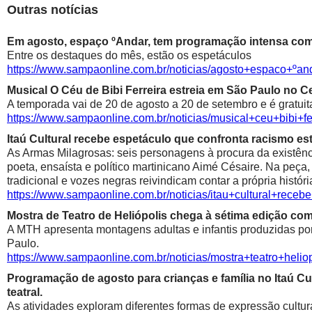
Outras notícias
Em agosto, espaço ºAndar, tem programação intensa com 
Entre os destaques do mês, estão os espetáculos
https://www.sampaonline.com.br/noticias/agosto+espaco+º
Musical O Céu de Bibi Ferreira estreia em São Paulo no Ce
A temporada vai de 20 de agosto a 20 de setembro e é gratuit
https://www.sampaonline.com.br/noticias/musical+ceu+bibi+fe
Itaú Cultural recebe espetáculo que confronta racismo est
As Armas Milagrosas: seis personagens à procura da existênci
poeta, ensaísta e político martinicano Aimé Césaire. Na peça,
tradicional e vozes negras reivindicam contar a própria históri
https://www.sampaonline.com.br/noticias/itau+cultural+rece
Mostra de Teatro de Heliópolis chega à sétima edição co
A MTH apresenta montagens adultas e infantis produzidas por 
Paulo.
https://www.sampaonline.com.br/noticias/mostra+teatro+he
Programação de agosto para crianças e família no Itaú Cul
teatral.
As atividades exploram diferentes formas de expressão cultur