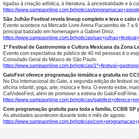
ligadas à criação artística, à literatura, à ancestralidade e à cu
https://www.sampaonline.com.br/noticias/programacao+agosto
São Julhão Festival revela lineup completo e leva o calo
Evento acontece na Mercado Livre Arena Pacaembu de 7 a 9 de 
principal batizado em homenagem a Gabriel Diniz.
https://www.sampaonline.com.br/noticias/sao+julhao+festiv
1º Festival de Gastronomia e Cultura Mexicana da Zona 
Evento com expectativa de público de 40 mil pessoas é o esqu
Consulado Geral do México de São Paulo.
https://www.sampaonline.com.br/noticias/1º+festival+gastr
GatoFest oferece programação temática e gratuita no CC
No Dia Internacional do Gato, a segunda edição do festival oc
oficina infantil, yoga, arte, música e feira. O evento exibe, m
CatVideoFest, além de promover a estreia do GatoFestFilme.
https://www.sampaonline.com.br/noticias/gatofest+oferece+p
Com programação gratuita para toda a família, CCBB SP p
As atividades acontecem durante todo o mês de agosto.
https://www.sampaonline.com.br/noticias/com+programacao+g