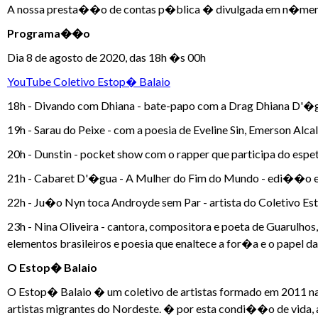
A nossa presta��o de contas p�blica � divulgada em n�mero e
Programa��o
Dia 8 de agosto de 2020, das 18h �s 00h
YouTube Coletivo Estop� Balaio
18h - Divando com Dhiana - bate-papo com a Drag Dhiana D'�
19h - Sarau do Peixe - com a poesia de Eveline Sin, Emerson Alca
20h - Dunstin - pocket show com o rapper que participa do esp
21h - Cabaret D'�gua - A Mulher do Fim do Mundo - edi��o e
22h - Ju�o Nyn toca Androyde sem Par - artista do Coletivo Es
23h - Nina Oliveira - cantora, compositora e poeta de Guarulho
elementos brasileiros e poesia que enaltece a for�a e o papel da
O Estop� Balaio
O Estop� Balaio � um coletivo de artistas formado em 2011 n
artistas migrantes do Nordeste. � por esta condi��o de vida, a 