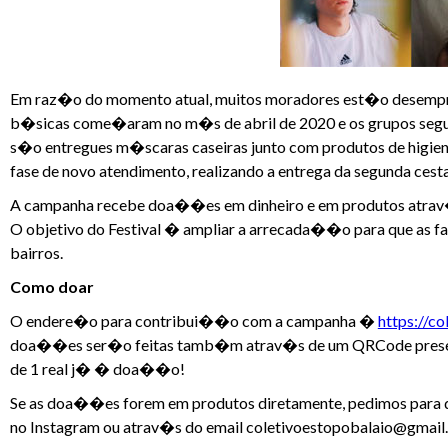
Em raz�o do momento atual, muitos moradores est�o desempreg
b�sicas come�aram no m�s de abril de 2020 e os grupos seg
s�o entregues m�scaras caseiras junto com produtos de higie
fase de novo atendimento, realizando a entrega da segunda cest
A campanha recebe doa��es em dinheiro e em produtos atrav�s 
O objetivo do Festival � ampliar a arrecada��o para que as 
bairros.
Como doar
O endere�o para contribui��o com a campanha �
https://c
doa��es ser�o feitas tamb�m atrav�s de um QRCode present
de 1 real j� � doa��o!
Se as doa��es forem em produtos diretamente, pedimos para 
no Instagram ou atrav�s do email coletivoestopobalaio@gmail