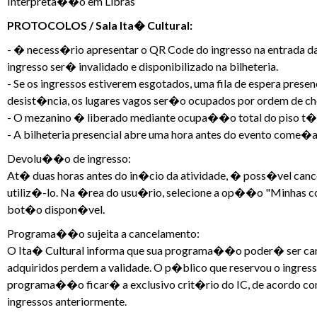
Interpreta��o em Libras
PROTOCOLOS / Sala Ita� Cultural:
- � necess�rio apresentar o QR Code do ingresso na entrada d
ingresso ser� invalidado e disponibilizado na bilheteria.
- Se os ingressos estiverem esgotados, uma fila de espera pres
desist�ncia, os lugares vagos ser�o ocupados por ordem de ch
- O mezanino � liberado mediante ocupa��o total do piso t�
- A bilheteria presencial abre uma hora antes do evento come�a
Devolu��o de ingresso:
At� duas horas antes do in�cio da atividade, � poss�vel cance
utiliz�-lo. Na �rea do usu�rio, selecione a op��o "Minhas com
bot�o dispon�vel.
Programa��o sujeita a cancelamento:
O Ita� Cultural informa que sua programa��o poder� ser canc
adquiridos perdem a validade. O p�blico que reservou o ingres
programa��o ficar� a exclusivo crit�rio do IC, de acordo com
ingressos anteriormente.