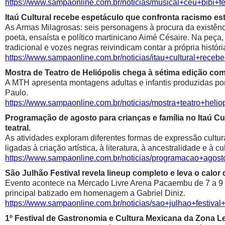
https://www.sampaonline.com.br/noticias/musical+ceu+bibi+fe
Itaú Cultural recebe espetáculo que confronta racismo est
As Armas Milagrosas: seis personagens à procura da existênci
poeta, ensaísta e político martinicano Aimé Césaire. Na peça,
tradicional e vozes negras reivindicam contar a própria históri
https://www.sampaonline.com.br/noticias/itau+cultural+rece
Mostra de Teatro de Heliópolis chega à sétima edição co
A MTH apresenta montagens adultas e infantis produzidas por 
Paulo.
https://www.sampaonline.com.br/noticias/mostra+teatro+he
Programação de agosto para crianças e família no Itaú Cul
teatral.
As atividades exploram diferentes formas de expressão cultur
ligadas à criação artística, à literatura, à ancestralidade e à cu
https://www.sampaonline.com.br/noticias/programacao+agosto
São Julhão Festival revela lineup completo e leva o calo
Evento acontece na Mercado Livre Arena Pacaembu de 7 a 9 de 
principal batizado em homenagem a Gabriel Diniz.
https://www.sampaonline.com.br/noticias/sao+julhao+festiv
1º Festival de Gastronomia e Cultura Mexicana da Zona 