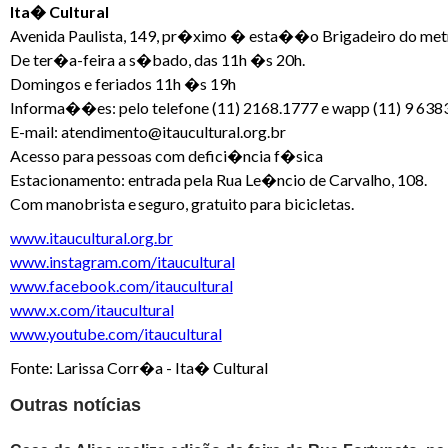
Ita� Cultural
Avenida Paulista, 149, pr�ximo � esta��o Brigadeiro do me
De ter�a-feira a s�bado, das 11h �s 20h.
Domingos e feriados 11h �s 19h
Informa��es: pelo telefone (11) 2168.1777 e wapp (11) 9 638
E-mail: atendimento@itaucultural.org.br
Acesso para pessoas com defici�ncia f�sica
Estacionamento: entrada pela Rua Le�ncio de Carvalho, 108.
Com manobrista e seguro, gratuito para bicicletas.
www.itaucultural.org.br
www.instagram.com/itaucultural
www.facebook.com/itaucultural
www.x.com/itaucultural
www.youtube.com/itaucultural
Fonte: Larissa Corr�a - Ita� Cultural
Outras notícias