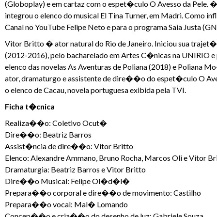
(Globoplay) e em cartaz com o espet�culo O Avesso da Pele. �
integrou o elenco do musical El Tina Turner, em Madri. Como inf
Canal no YouTube Felipe Neto e para o programa Saia Justa (GN
Vitor Britto � ator natural do Rio de Janeiro. Iniciou sua traj
(2012-2016), pelo bacharelado em Artes C�nicas na UNIRIO e 
elenco das novelas As Aventuras de Poliana (2018) e Poliana 
ator, dramaturgo e assistente de dire��o do espet�culo O Aves
o elenco de Cacau, novela portuguesa exibida pela TVI.
Ficha t�cnica
Realiza��o: Coletivo Ocut�
Dire��o: Beatriz Barros
Assist�ncia de dire��o: Vitor Britto
Elenco: Alexandre Ammano, Bruno Rocha, Marcos Oli e Vitor Br
Dramaturgia: Beatriz Barros e Vitor Britto
Dire��o Musical: Felipe Ol�d�l�
Prepara��o corporal e dire��o de movimento: Castilho
Prepara��o vocal: Mal� Lomando
Concep��o e cria��o do desenho de luz: Gabriele Souza