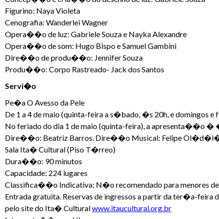
Figurino: Naya Violeta
Cenografia: Wanderlei Wagner
Opera��o de luz: Gabriele Souza e Nayka Alexandre
Opera��o de som: Hugo Bispo e Samuel Gambini
Dire��o de produ��o: Jennifer Souza
Produ��o: Corpo Rastreado- Jack dos Santos
Servi�o
Pe�a O Avesso da Pele
De 1 a 4 de maio (quinta-feira a s�bado, �s 20h, e domingos e 
No feriado do dia 1 de maio (quinta-feira), a apresenta��o �
Dire��o: Beatriz Barros. Dire��o Musical: Felipe Ol�d�l�
Sala Ita� Cultural (Piso T�rreo)
Dura��o: 90 minutos
Capacidade: 224 lugares
Classifica��o Indicativa: N�o recomendado para menores de 
Entrada gratuita. Reservas de ingressos a partir da ter�a-feir
pelo site do Ita� Cultural
www.itaucultural.org.br