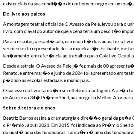
existenciais da sua condi��o de um homem negro em um pa�s 
Do livro aos palcos
A montagem teatral oficial de O Avesso da Pele, levou para o un
livro, com o aval do autor de que a cena teria um peso t�o impor
Para o escritor, o espet�culo, estreado h� dois anos, fez o livr
ver meu texto representado dessa maneira t�o brilhante, me faz 
lan�amento, em refer�ncia ao trabalho que o Coletivo Ocutá te
Desde a estreia, O Avesso da Pele j� fez mais de 80 aprese
Renato, e entre mar�o e junho de 2024 foi apresentado em teatr
p�blico as escolas estaduais e municipais.
O sucesso do livro tamb�m se reflete na montagem. A pe�a f
de Arte) e ao 34� Pr�mio Shell, na categoria Melhor Ator para V
Sobre diretora e elenco
Beatriz Barros assina a dramaturgia e dire��o geral da pe�a O 
o Pr�mio Jabuti 2021. Em 2015, foi indicada ao Pr�mio Shell
do qual � uma das fundadoras. Tamb�m � uma das fundadoras