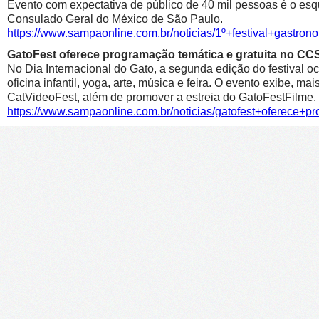
Evento com expectativa de público de 40 mil pessoas é o esqu
Consulado Geral do México de São Paulo.
https://www.sampaonline.com.br/noticias/1º+festival+gastr
GatoFest oferece programação temática e gratuita no CC
No Dia Internacional do Gato, a segunda edição do festival oc
oficina infantil, yoga, arte, música e feira. O evento exibe, m
CatVideoFest, além de promover a estreia do GatoFestFilme.
https://www.sampaonline.com.br/noticias/gatofest+oferece+p