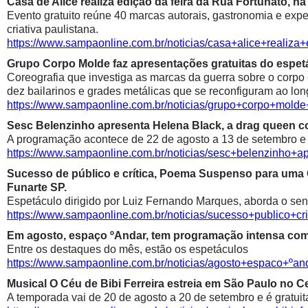
Casa de Alice realiza edição da feira da Rua Fortunato, na
Evento gratuito reúne 40 marcas autorais, gastronomia e exp
criativa paulistana.
https://www.sampaonline.com.br/noticias/casa+alice+realiza
Grupo Corpo Molde faz apresentações gratuitas do espetá
Coreografia que investiga as marcas da guerra sobre o corpo
dez bailarinos e grades metálicas que se reconfiguram ao lon
https://www.sampaonline.com.br/noticias/grupo+corpo+mold
Sesc Belenzinho apresenta Helena Black, a drag queen co
A programação acontece de 22 de agosto a 13 de setembro e é
https://www.sampaonline.com.br/noticias/sesc+belenzinho+
Sucesso de público e crítica, Poema Suspenso para uma
Funarte SP.
Espetáculo dirigido por Luiz Fernando Marques, aborda o sen
https://www.sampaonline.com.br/noticias/sucesso+public
Em agosto, espaço ºAndar, tem programação intensa com 
Entre os destaques do mês, estão os espetáculos
https://www.sampaonline.com.br/noticias/agosto+espaco+º
Musical O Céu de Bibi Ferreira estreia em São Paulo no Ce
A temporada vai de 20 de agosto a 20 de setembro e é gratuit