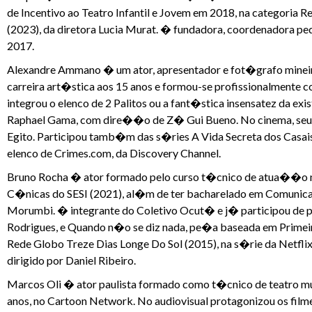
de Incentivo ao Teatro Infantil e Jovem em 2018, na categori
(2023), da diretora Lucia Murat. � fundadora, coordenadora ped
2017.
Alexandre Ammano � um ator, apresentador e fot�grafo mineir
carreira art�stica aos 15 anos e formou-se profissionalmente c
integrou o elenco de 2 Palitos ou a fant�stica insensatez da ex
Raphael Gama, com dire��o de Z� Gui Bueno. No cinema, seu t
Egito. Participou tamb�m das s�ries A Vida Secreta dos Casai
elenco de Crimes.com, da Discovery Channel.
Bruno Rocha � ator formado pelo curso t�cnico de atua��o 
C�nicas do SESI (2021), al�m de ter bacharelado em Comunica
Morumbi. � integrante do Coletivo Ocut� e j� participou de 
Rodrigues, e Quando n�o se diz nada, pe�a baseada em Primeir
Rede Globo Treze Dias Longe Do Sol (2015), na s�rie da Netflix 
dirigido por Daniel Ribeiro.
Marcos Oli � ator paulista formado como t�cnico de teatro mus
anos, no Cartoon Network. No audiovisual protagonizou os filme