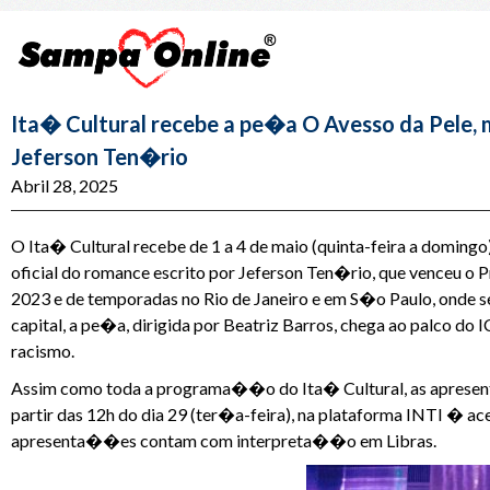
Ita� Cultural recebe a pe�a O Avesso da Pele,
Jeferson Ten�rio
Abril 28, 2025
O Ita� Cultural recebe de 1 a 4 de maio (quinta-feira a domin
oficial do romance escrito por Jeferson Ten�rio, que venceu o
2023 e de temporadas no Rio de Janeiro e em S�o Paulo, onde segu
capital, a pe�a, dirigida por Beatriz Barros, chega ao palco do I
racismo.
Assim como toda a programa��o do Ita� Cultural, as apresen
partir das 12h do dia 29 (ter�a-feira), na plataforma INTI � ac
apresenta��es contam com interpreta��o em Libras.