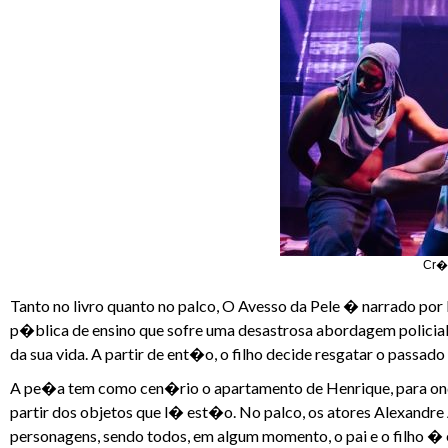
Cr�d
Tanto no livro quanto no palco, O Avesso da Pele � narrado por 
p�blica de ensino que sofre uma desastrosa abordagem policial 
da sua vida. A partir de ent�o, o filho decide resgatar o passad
A pe�a tem como cen�rio o apartamento de Henrique, para onde 
partir dos objetos que l� est�o. No palco, os atores Alexandre
personagens, sendo todos, em algum momento, o pai e o filho �