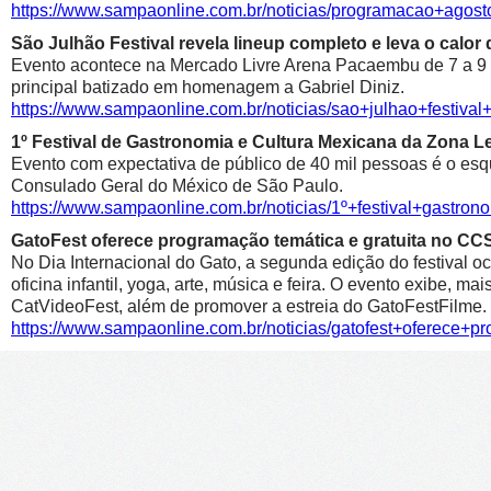
https://www.sampaonline.com.br/noticias/programacao+agosto
São Julhão Festival revela lineup completo e leva o calo
Evento acontece na Mercado Livre Arena Pacaembu de 7 a 9 de 
principal batizado em homenagem a Gabriel Diniz.
https://www.sampaonline.com.br/noticias/sao+julhao+festiv
1º Festival de Gastronomia e Cultura Mexicana da Zona 
Evento com expectativa de público de 40 mil pessoas é o esqu
Consulado Geral do México de São Paulo.
https://www.sampaonline.com.br/noticias/1º+festival+gastr
GatoFest oferece programação temática e gratuita no CC
No Dia Internacional do Gato, a segunda edição do festival oc
oficina infantil, yoga, arte, música e feira. O evento exibe, m
CatVideoFest, além de promover a estreia do GatoFestFilme.
https://www.sampaonline.com.br/noticias/gatofest+oferece+p