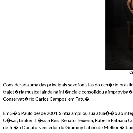
Cr
Considerada uma das principais saxofonistas do cen�rio brasile
trajet�ria musical ainda na inf�ncia e consolidou a improvis
Conservat�rio Carlos Campos, em Tatu�.
Em S�o Paulo desde 2004, Sintia ampliou sua atua��o ao inte
C�sar, Liniker, T�ssia Reis, Renato Teixeira, Rubel e Fabiana 
de Jo�o Donato, vencedor do Grammy Latino de Melhor �lbum 