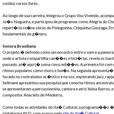
conduz cursos livres.
Ao longo de sua carreira, integrou o Grupo Vou Vivendo, acompa
Jo�o Nogueira, e participou de programas como Alegria do Chor
repert�rio re�ne obras de Pixinguinha, Chiquinha Gonzaga, Er
fundamentais do g�nero.
Sonora Brasiliana
O projeto � definido como um encontro entre o som e a palavra
onde o artista compartilha can��es e hist�rias, revela os bas
passado, at� aqui j� soma cinco edi��es. A primeira foi com 
ritmos populares como choro e bai�o. Na segunda apresenta��o,
focado no contrabaixo ac�stico e na voz, explorando jazz, rap
Selimane apresentou sua pesquisa que conecta ritmos ancestrai
se apresentaram a percussionista, cantora e atriz Xeina Barros,
compositor Anacleto de Medeiros.
Como todas as atividades do Ita� Cultural, a programa��o � g
plataforma INTI, com acesso pelo
site do Ita� Cultural
.