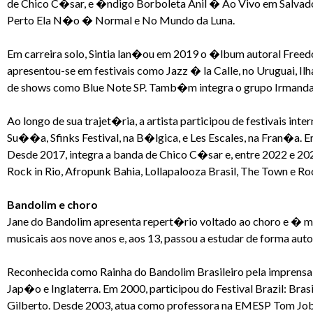
de Chico C�sar, e �ndigo Borboleta Anil � Ao Vivo em Salvador
Perto Ela N�o � Normal e No Mundo da Luna.
Em carreira solo, Sintia lan�ou em 2019 o �lbum autoral Fre
apresentou-se em festivais como Jazz � la Calle, no Uruguai, Ilh
de shows como Blue Note SP. Tamb�m integra o grupo Irmandad
Ao longo de sua trajet�ria, a artista participou de festivais in
Su��a, Sfinks Festival, na B�lgica, e Les Escales, na Fran�a.
Desde 2017, integra a banda de Chico C�sar e, entre 2022 e 20
Rock in Rio, Afropunk Bahia, Lollapalooza Brasil, The Town e R
Bandolim e choro
Jane do Bandolim apresenta repert�rio voltado ao choro e � m�s
musicais aos nove anos e, aos 13, passou a estudar de forma aut
Reconhecida como Rainha do Bandolim Brasileiro pela imprensa
Jap�o e Inglaterra. Em 2000, participou do Festival Brazil: Br
Gilberto. Desde 2003, atua como professora na EMESP Tom Jobi