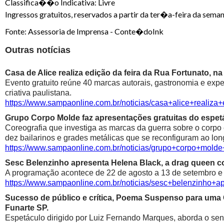
Classifica��o Indicativa: Livre
Ingressos gratuitos, reservados a partir da ter�a-feira da se
Fonte: Assessoria de Imprensa - Conte�doInk
Outras notícias
Casa de Alice realiza edição da feira da Rua Fortunato, na
Evento gratuito reúne 40 marcas autorais, gastronomia e exp
criativa paulistana.
https://www.sampaonline.com.br/noticias/casa+alice+realiza
Grupo Corpo Molde faz apresentações gratuitas do espetá
Coreografia que investiga as marcas da guerra sobre o corpo
dez bailarinos e grades metálicas que se reconfiguram ao lon
https://www.sampaonline.com.br/noticias/grupo+corpo+mold
Sesc Belenzinho apresenta Helena Black, a drag queen co
A programação acontece de 22 de agosto a 13 de setembro e é
https://www.sampaonline.com.br/noticias/sesc+belenzinho+
Sucesso de público e crítica, Poema Suspenso para uma
Funarte SP.
Espetáculo dirigido por Luiz Fernando Marques, aborda o sen