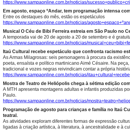
https://www.sampaonline.com.br/noticias/sucesso+public
Em agosto, espaço ºAndar, tem programação intensa com 
Entre os destaques do mês, estão os espetáculos
https://www.sampaonline.com.br/noticias/agosto+espaco+º
Musical O Céu de Bibi Ferreira estreia em São Paulo no Ce
A temporada vai de 20 de agosto a 20 de setembro e é gratuit
https://www.sampaonline.com.br/noticias/musical+ceu+bibi+fe
Itaú Cultural recebe espetáculo que confronta racismo est
As Armas Milagrosas: seis personagens à procura da existênci
poeta, ensaísta e político martinicano Aimé Césaire. Na peça,
tradicional e vozes negras reivindicam contar a própria históri
https://www.sampaonline.com.br/noticias/itau+cultural+rece
Mostra de Teatro de Heliópolis chega à sétima edição co
A MTH apresenta montagens adultas e infantis produzidas por 
Paulo.
https://www.sampaonline.com.br/noticias/mostra+teatro+he
Programação de agosto para crianças e família no Itaú Cul
teatral.
As atividades exploram diferentes formas de expressão cultur
ligadas à criação artística, à literatura, à ancestralidade e à cu