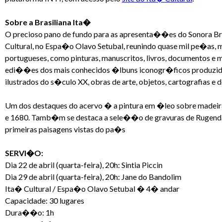
Sobre a Brasiliana Ita�
O precioso pano de fundo para as apresenta��es do Sonora Bra
Cultural, no Espa�o Olavo Setubal, reunindo quase mil pe�as, m
portugueses, como pinturas, manuscritos, livros, documentos e m
edi��es dos mais conhecidos �lbuns iconogr�ficos produzidos
ilustrados do s�culo XX, obras de arte, objetos, cartografias e
Um dos destaques do acervo � a pintura em �leo sobre madeir
e 1680. Tamb�m se destaca a sele��o de gravuras de Rugendas,
primeiras paisagens vistas do pa�s
SERVI�O:
Dia 22 de abril (quarta-feira), 20h: Sintia Piccin
Dia 29 de abril (quarta-feira), 20h: Jane do Bandolim
Ita� Cultural / Espa�o Olavo Setubal � 4� andar
Capacidade: 30 lugares
Dura��o: 1h