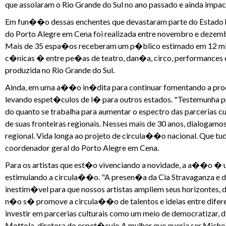
que assolaram o Rio Grande do Sul no ano passado e ainda im
Em fun��o dessas enchentes que devastaram parte do Estado
do Porto Alegre em Cena foi realizada entre novembro e dezem
Mais de 35 espa�os receberam um p�blico estimado em 12 mil 
c�nicas � entre pe�as de teatro, dan�a, circo, performances 
produzida no Rio Grande do Sul.
Ainda, em uma a��o in�dita para continuar fomentando a pro
levando espet�culos de l� para outros estados. "Testemunha p
do quanto se trabalha para aumentar o espectro das parcerias 
de suas fronteiras regionais. Nesses mais de 30 anos, dialogam
regional. Vida longa ao projeto de circula��o nacional. Que tud
coordenador geral do Porto Alegre em Cena.
Para os artistas que est�o vivenciando a novidade, a a��o � um
estimulando a circula��o. "A presen�a da Cia Stravaganza e 
inestim�vel para que nossos artistas ampliem seus horizontes
n�o s� promove a circula��o de talentos e ideias entre dife
investir em parcerias culturais como um meio de democratizar, d
Mottola, diretora do espet�culo A mulher que queria ser Miche