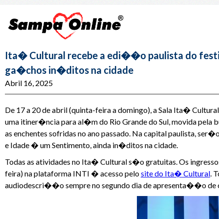
Ita� Cultural recebe a edi��o paulista do fest
ga�chos in�ditos na cidade
Abril 16, 2025
De 17 a 20 de abril (quinta-feira a domingo), a Sala Ita� Cultu
uma itiner�ncia para al�m do Rio Grande do Sul, movida pela
as enchentes sofridas no ano passado. Na capital paulista, ser
e Idade � um Sentimento, ainda in�ditos na cidade.
Todas as atividades no Ita� Cultural s�o gratuitas. Os ingressos
feira) na plataforma INTI � acesso pelo
site do Ita� Cultural
. 
audiodescri��o sempre no segundo dia de apresenta��o de 