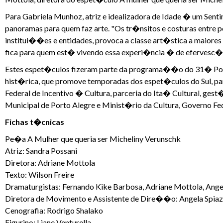
Para Gabriela Munhoz, atriz e idealizadora de Idade � um Senti
panoramas para quem faz arte. "Os tr�nsitos e costuras entre pe
institui��es e entidades, provoca a classe art�stica a maior
fica para quem est� vivendo essa experi�ncia � de efervesc�nci
Estes espet�culos fizeram parte da programa��o do 31� Port
hist�rica, que promove temporadas dos espet�culos do Sul, par
Federal de Incentivo � Cultura, parceria do Ita� Cultural, ges
Municipal de Porto Alegre e Minist�rio da Cultura, Governo 
Fichas t�cnicas
Pe�a A Mulher que queria ser Micheliny Verunschk
Atriz: Sandra Possani
Diretora: Adriane Mottola
Texto: Wilson Freire
Dramaturgistas: Fernando Kike Barbosa, Adriane Mottola, Angel
Diretora de Movimento e Assistente de Dire��o: Angela Spiaz
Cenografia: Rodrigo Shalako
Figurino: Liane Venturella