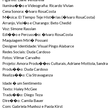
Ilumina��o e Videografia: Ricardo Vivian
Cena Sonora: �lvaro RosaCosta
M�sica: El Tiempo Teje Hist�rias (�lvaro RosaCosta)
Arranjo, Viol�o e Charango: Beto Chedid
Voz: Simone Rasslan
Edi��o e Percuss�o: �lvaro RosaCosta
Maquiagem Miri� Possani
Designer Identidade: Visual Pingo Alabarce
Redes Sociais: Duda Cardoso
Fotos: Vilmar Carvalho
Projeto: Amora Produ��es Culturais, Adriane Mottola, Sandra
Produ��o: Duda Cardoso
Realiza��o: Cia Stravaganza
Idade � um Sentimento
Texto: Haley McGee
Tradu��o: Diego Teza
Dire��o: Camila Bauer
Com: Gabriela Munhoz e Paola Kirst