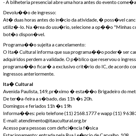
- A bilheteria presencial abre uma hora antes do evento come�a
Devolu��o de ingresso:
At� duas horas antes do in�cio da atividade, � poss�vel cance
utiliz�-lo. Na �rea do usu�rio, selecione a op��o "Minhas com
bot�o dispon�vel.
Programa��o sujeita a cancelamento:
O Ita� Cultural informa que sua programa��o poder� ser canc
adquiridos perdem a validade. O p�blico que reservou o ingres
programa��o ficar� a exclusivo crit�rio do IC, de acordo com
ingressos anteriormente.
Ita� Cultural
Avenida Paulista, 149, pr�ximo � esta��o Brigadeiro do me
De ter�a-feira a s�bado, das 11h �s 20h.
Domingos e feriados 11h �s 19h
Informa��es: pelo telefone (11) 2168.1777 e wapp (11) 9 638
E-mail: atendimento@itaucultural.org.br
Acesso para pessoas com defici�ncia f�sica
Estacionamento: entrada pela Rua Le�ncio de Carvalho, 108.