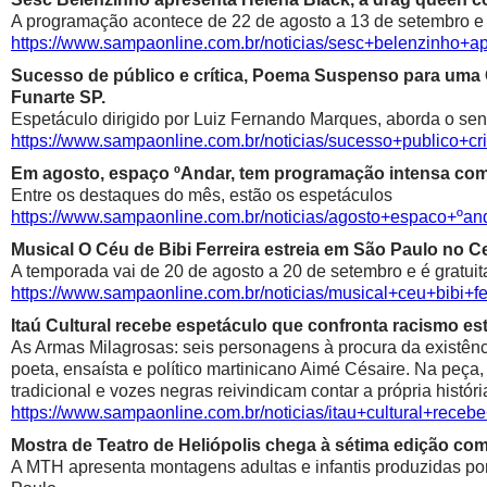
A programação acontece de 22 de agosto a 13 de setembro e é
https://www.sampaonline.com.br/noticias/sesc+belenzinho+
Sucesso de público e crítica, Poema Suspenso para uma
Funarte SP.
Espetáculo dirigido por Luiz Fernando Marques, aborda o sen
https://www.sampaonline.com.br/noticias/sucesso+public
Em agosto, espaço ºAndar, tem programação intensa com 
Entre os destaques do mês, estão os espetáculos
https://www.sampaonline.com.br/noticias/agosto+espaco+º
Musical O Céu de Bibi Ferreira estreia em São Paulo no Ce
A temporada vai de 20 de agosto a 20 de setembro e é gratuit
https://www.sampaonline.com.br/noticias/musical+ceu+bibi+fe
Itaú Cultural recebe espetáculo que confronta racismo est
As Armas Milagrosas: seis personagens à procura da existênci
poeta, ensaísta e político martinicano Aimé Césaire. Na peça,
tradicional e vozes negras reivindicam contar a própria históri
https://www.sampaonline.com.br/noticias/itau+cultural+rece
Mostra de Teatro de Heliópolis chega à sétima edição co
A MTH apresenta montagens adultas e infantis produzidas por 