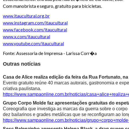
Com manobrista e seguro, gratuito para bicicletas.
www.itaucultural.org.br
www.instagram.com/itaucultural
www.facebook.com/itaucultural
www.x.com/itaucultural
www.youtube.com/itaucultural
Fonte: Assessoria de Imprensa - Larissa Corr�a
Outras notícias
Casa de Alice realiza edição da feira da Rua Fortunato, na
Evento gratuito reúne 40 marcas autorais, gastronomia e exp
criativa paulistana.
https://www.sampaonline.com.br/noticias/casa+alice+realiza
Grupo Corpo Molde faz apresentações gratuitas do espetá
Coreografia que investiga as marcas da guerra sobre o corpo
dez bailarinos e grades metálicas que se reconfiguram ao lon
https://www.sampaonline.com.br/noticias/grupo+corpo+mold
Sesc Belenzinho apresenta Helena Black, a drag queen co