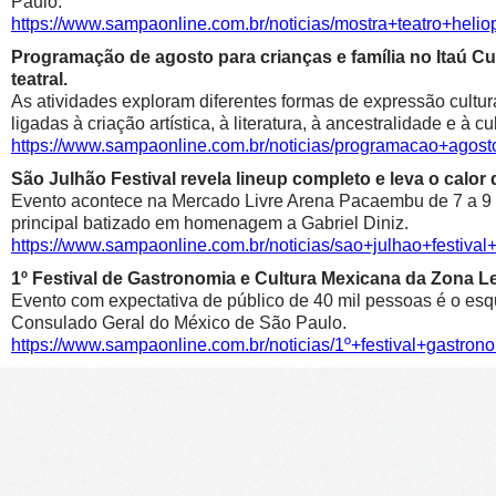
Paulo.
https://www.sampaonline.com.br/noticias/mostra+teatro+he
Programação de agosto para crianças e família no Itaú Cul
teatral.
As atividades exploram diferentes formas de expressão cultur
ligadas à criação artística, à literatura, à ancestralidade e à cu
https://www.sampaonline.com.br/noticias/programacao+agosto
São Julhão Festival revela lineup completo e leva o calo
Evento acontece na Mercado Livre Arena Pacaembu de 7 a 9 de 
principal batizado em homenagem a Gabriel Diniz.
https://www.sampaonline.com.br/noticias/sao+julhao+festiv
1º Festival de Gastronomia e Cultura Mexicana da Zona 
Evento com expectativa de público de 40 mil pessoas é o esqu
Consulado Geral do México de São Paulo.
https://www.sampaonline.com.br/noticias/1º+festival+gastr