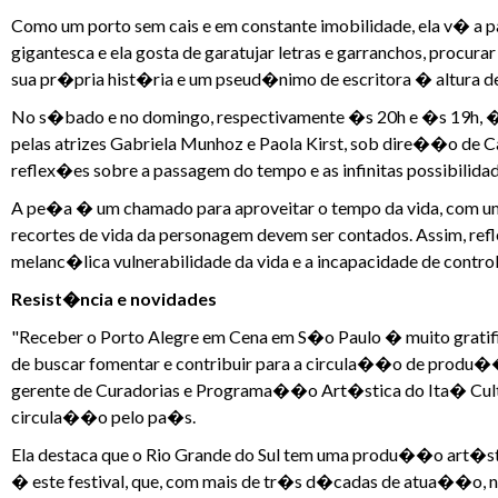
Como um porto sem cais e em constante imobilidade, ela v� a
gigantesca e ela gosta de garatujar letras e garranchos, procura
sua pr�pria hist�ria e um pseud�nimo de escritora � altura de
No s�bado e no domingo, respectivamente �s 20h e �s 19h, �
pelas atrizes Gabriela Munhoz e Paola Kirst, sob dire��o de 
reflex�es sobre a passagem do tempo e as infinitas possibilida
A pe�a � um chamado para aproveitar o tempo da vida, com uma
recortes de vida da personagem devem ser contados. Assim, reflet
melanc�lica vulnerabilidade da vida e a incapacidade de contro
Resist�ncia e novidades
"Receber o Porto Alegre em Cena em S�o Paulo � muito gratifi
de buscar fomentar e contribuir para a circula��o de produ��
gerente de Curadorias e Programa��o Art�stica do Ita� Cultur
circula��o pelo pa�s.
Ela destaca que o Rio Grande do Sul tem uma produ��o art�s
� este festival, que, com mais de tr�s d�cadas de atua��o,