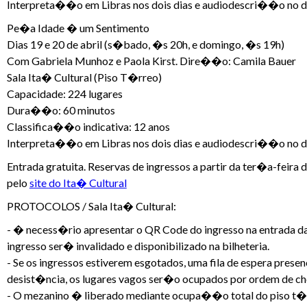
Interpreta��o em Libras nos dois dias e audiodescri��o no dia 
Pe�a Idade � um Sentimento
Dias 19 e 20 de abril (s�bado, �s 20h, e domingo, �s 19h)
Com Gabriela Munhoz e Paola Kirst. Dire��o: Camila Bauer
Sala Ita� Cultural (Piso T�rreo)
Capacidade: 224 lugares
Dura��o: 60 minutos
Classifica��o indicativa: 12 anos
Interpreta��o em Libras nos dois dias e audiodescri��o no di
Entrada gratuita. Reservas de ingressos a partir da ter�a-feir
pelo
site do Ita� Cultural
PROTOCOLOS / Sala Ita� Cultural:
- � necess�rio apresentar o QR Code do ingresso na entrada d
ingresso ser� invalidado e disponibilizado na bilheteria.
- Se os ingressos estiverem esgotados, uma fila de espera pres
desist�ncia, os lugares vagos ser�o ocupados por ordem de ch
- O mezanino � liberado mediante ocupa��o total do piso t�