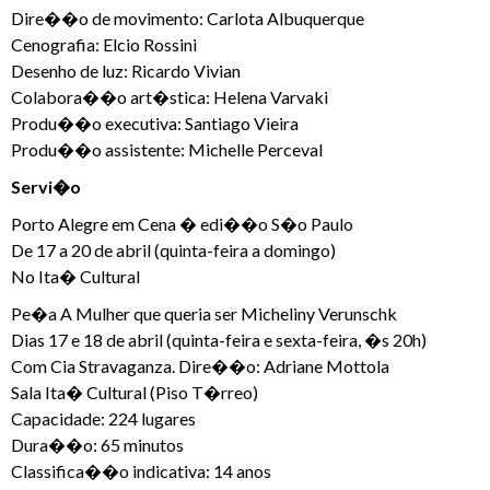
Dire��o de movimento: Carlota Albuquerque
Cenografia: Elcio Rossini
Desenho de luz: Ricardo Vivian
Colabora��o art�stica: Helena Varvaki
Produ��o executiva: Santiago Vieira
Produ��o assistente: Michelle Perceval
Servi�o
Porto Alegre em Cena � edi��o S�o Paulo
De 17 a 20 de abril (quinta-feira a domingo)
No Ita� Cultural
Pe�a A Mulher que queria ser Micheliny Verunschk
Dias 17 e 18 de abril (quinta-feira e sexta-feira, �s 20h)
Com Cia Stravaganza. Dire��o: Adriane Mottola
Sala Ita� Cultural (Piso T�rreo)
Capacidade: 224 lugares
Dura��o: 65 minutos
Classifica��o indicativa: 14 anos