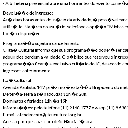
- A bilheteria presencial abre uma hora antes do evento come�a
Devolu��o de ingresso:
At� duas horas antes do in�cio da atividade, � poss�vel cance
utiliz�-lo. Na �rea do usu�rio, selecione a op��o "Minhas com
bot�o dispon�vel.
Programa��o sujeita a cancelamento:
O Ita� Cultural informa que sua programa��o poder� ser canc
adquiridos perdem a validade. O p�blico que reservou o ingres
programa��o ficar� a exclusivo crit�rio do IC, de acordo com
ingressos anteriormente.
Ita� Cultural
Avenida Paulista, 149, pr�ximo � esta��o Brigadeiro do me
De ter�a-feira a s�bado, das 11h �s 20h.
Domingos e feriados 11h �s 19h
Informa��es: pelo telefone (11) 2168.1777 e wapp (11) 9 638
E-mail: atendimento@itaucultural.org.br
Acesso para pessoas com defici�ncia f�sica