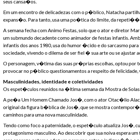
seus cansa�os.
Em um encontro de delicadezas com o p�blico, Natacha partilha
expans�o. Para tanto, usa uma po�tica do limite, da repeti�
A semana fecha com Animo Festas, solo que o ator e diretor Mar
um submundo decadente como animador de festas infantis. Amb
infantis dos anos 1980, usa do humor �cido e do sarcasmo par
sociedade, vivendo o dilema de ser fiel � sua arte ou se ajustar
O personagem, v�tima das suas pr�prias escolhas, optou por t
provocar no p�blico questionamentos a respeito de felicidade, 
Masculinidades, identidade e coletividades
Os espet�culos reunidos na �ltima semana da Mostra de Solas p
A pe�a Um Homem Chamado Jos�, com o ator Otac�lio Alacran, a
original da figura b�blica de Jos�, que se mostra contempor�
caminhos para uma nova masculinidade.
Tendo como foco a paternidade, o espet�culo atualiza Jos�, c
protagonismo masculino. Ao descobrir que sua noiva espera um f