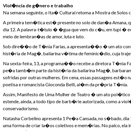
Viol�ncia de g�nero e trabalho
Na semana seguinte, o Ita� Cultural retoma a Mostra de Solo
A primeira tem�tica est� presente no solo de dan�a Amana, que 
dia 12. A palavra-t�tulo � �gua que vem do c�u, em tupi � ev
meio de lembran�as de amor, luta e luto.
Sob dire��o de T�nia Farias, a apresenta��o � um ato contra 
hist�ria de Mag�, bailarina v�tima de feminic�dio, cuja traj
Na sexta-feira, 13, a programa��o recebe a diretora T�nia Fa
pe�a tamb�m parte da hist�ria da bailarina Mag�, barbaramen
sofridas por outras mulheres. Em cena, essas passagens est�o n
poetisa e romancista Gioconda Belli, al�m da pr�pria T�nia.
Assim, Manifesto de Uma Mulher de Teatro � um ato pol�tico c
estende, ainda, a todo tipo de barb�rie autorizada, como a vio
conservadorismo.
Natasha Corbelino apresenta 1 Pe�a Cansada, no s�bado, dia 14
uma forma de criar la�os coletivos e mem�rias. No palco, ela 