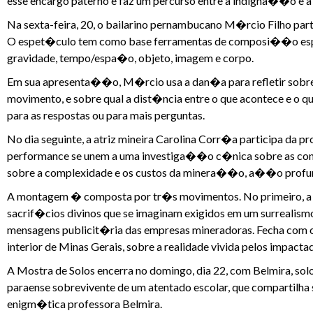
esse encargo paterno e faz um percurso entre a indigna��o e a
Na sexta-feira, 20, o bailarino pernambucano M�rcio Filho pa
O espet�culo tem como base ferramentas de composi��o esp
gravidade, tempo/espa�o, objeto, imagem e corpo.
Em sua apresenta��o, M�rcio usa a dan�a para refletir sobre q
movimento, e sobre qual a dist�ncia entre o que acontece e o q
para as respostas ou para mais perguntas.
No dia seguinte, a atriz mineira Carolina Corr�a participa da
performance se unem a uma investiga��o c�nica sobre as con
sobre a complexidade e os custos da minera��o, a��o profund
A montagem � composta por tr�s movimentos. No primeiro, a ar
sacrif�cios divinos que se imaginam exigidos em um surrealism
mensagens publicit�ria das empresas mineradoras. Fecha com o
interior de Minas Gerais, sobre a realidade vivida pelos impacta
A Mostra de Solos encerra no domingo, dia 22, com Belmira, solo 
paraense sobrevivente de um atentado escolar, que compartilh
enigm�tica professora Belmira.