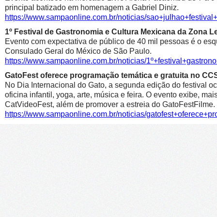
principal batizado em homenagem a Gabriel Diniz.
https://www.sampaonline.com.br/noticias/sao+julhao+festiv
1º Festival de Gastronomia e Cultura Mexicana da Zona 
Evento com expectativa de público de 40 mil pessoas é o esqu
Consulado Geral do México de São Paulo.
https://www.sampaonline.com.br/noticias/1º+festival+gastr
GatoFest oferece programação temática e gratuita no CC
No Dia Internacional do Gato, a segunda edição do festival oc
oficina infantil, yoga, arte, música e feira. O evento exibe, m
CatVideoFest, além de promover a estreia do GatoFestFilme.
https://www.sampaonline.com.br/noticias/gatofest+oferece+p