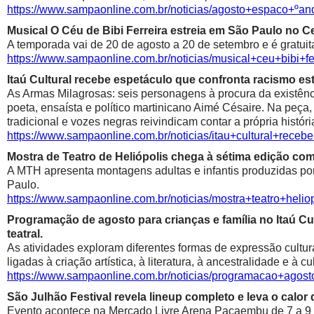
https://www.sampaonline.com.br/noticias/agosto+espaco+º
Musical O Céu de Bibi Ferreira estreia em São Paulo no Ce
A temporada vai de 20 de agosto a 20 de setembro e é gratuit
https://www.sampaonline.com.br/noticias/musical+ceu+bibi+fe
Itaú Cultural recebe espetáculo que confronta racismo est
As Armas Milagrosas: seis personagens à procura da existênci
poeta, ensaísta e político martinicano Aimé Césaire. Na peça,
tradicional e vozes negras reivindicam contar a própria históri
https://www.sampaonline.com.br/noticias/itau+cultural+rece
Mostra de Teatro de Heliópolis chega à sétima edição co
A MTH apresenta montagens adultas e infantis produzidas por 
Paulo.
https://www.sampaonline.com.br/noticias/mostra+teatro+he
Programação de agosto para crianças e família no Itaú Cul
teatral.
As atividades exploram diferentes formas de expressão cultur
ligadas à criação artística, à literatura, à ancestralidade e à cu
https://www.sampaonline.com.br/noticias/programacao+agosto
São Julhão Festival revela lineup completo e leva o calo
Evento acontece na Mercado Livre Arena Pacaembu de 7 a 9 de 