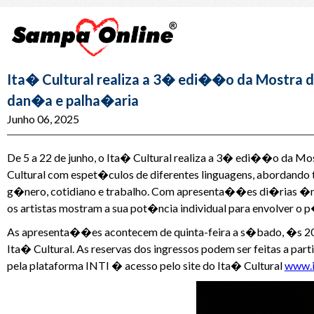
Ita� Cultural realiza a 3� edi��o da Mostra de
dan�a e palha�aria
Junho 06, 2025
De 5 a 22 de junho, o Ita� Cultural realiza a 3� edi��o da 
Cultural com espet�culos de diferentes linguagens, abordando 
g�nero, cotidiano e trabalho. Com apresenta��es di�rias �nica
os artistas mostram a sua pot�ncia individual para envolver o
As apresenta��es acontecem de quinta-feira a s�bado, �s 20
Ita� Cultural. As reservas dos ingressos podem ser feitas a p
pela plataforma INTI � acesso pelo site do Ita� Cultural
www.i