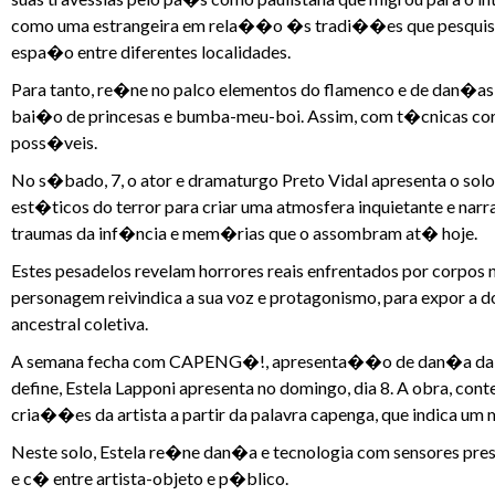
como uma estrangeira em rela��o �s tradi��es que pesquisa e 
espa�o entre diferentes localidades.
Para tanto, re�ne no palco elementos do flamenco e de dan�as t
bai�o de princesas e bumba-meu-boi. Assim, com t�cnicas cor
poss�veis.
No s�bado, 7, o ator e dramaturgo Preto Vidal apresenta o solo
est�ticos do terror para criar uma atmosfera inquietante e narr
traumas da inf�ncia e mem�rias que o assombram at� hoje.
Estes pesadelos revelam horrores reais enfrentados por corpos 
personagem reivindica a sua voz e protagonismo, para expor a 
ancestral coletiva.
A semana fecha com CAPENG�!, apresenta��o de dan�a da perfo
define, Estela Lapponi apresenta no domingo, dia 8. A obra, c
cria��es da artista a partir da palavra capenga, que indica u
Neste solo, Estela re�ne dan�a e tecnologia com sensores pres
e c� entre artista-objeto e p�blico.