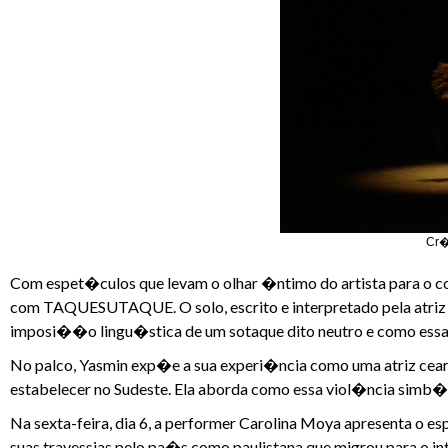
Cr�
Com espet�culos que levam o olhar �ntimo do artista para o co
com TAQUESUTAQUE. O solo, escrito e interpretado pela atriz 
imposi��o lingu�stica de um sotaque dito neutro e como essa
No palco, Yasmin exp�e a sua experi�ncia como uma atriz cear
estabelecer no Sudeste. Ela aborda como essa viol�ncia simb�l
Na sexta-feira, dia 6, a performer Carolina Moya apresenta 
suas travessias pelo pa�s como paulistana que migrou para o in