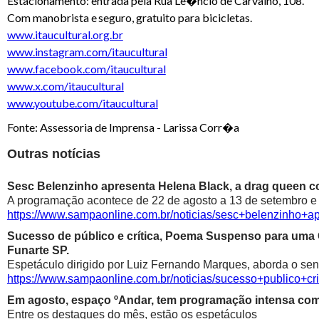
Estacionamento: entrada pela Rua Le�ncio de Carvalho, 108.
Com manobrista e seguro, gratuito para bicicletas.
www.itaucultural.org.br
www.instagram.com/itaucultural
www.facebook.com/itaucultural
www.x.com/itaucultural
www.youtube.com/itaucultural
Fonte: Assessoria de Imprensa - Larissa Corr�a
Outras notícias
Sesc Belenzinho apresenta Helena Black, a drag queen co
A programação acontece de 22 de agosto a 13 de setembro e é
https://www.sampaonline.com.br/noticias/sesc+belenzinho+
Sucesso de público e crítica, Poema Suspenso para uma
Funarte SP.
Espetáculo dirigido por Luiz Fernando Marques, aborda o sen
https://www.sampaonline.com.br/noticias/sucesso+public
Em agosto, espaço ºAndar, tem programação intensa com 
Entre os destaques do mês, estão os espetáculos