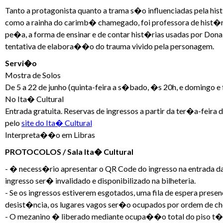
Tanto a protagonista quanto a trama s�o influenciadas pela hist
como a rainha do carimb� chamegado, foi professora de hist�ri
pe�a, a forma de ensinar e de contar hist�rias usadas por Dona
tentativa de elabora��o do trauma vivido pela personagem.
Servi�o
Mostra de Solos
De 5 a 22 de junho (quinta-feira a s�bado, �s 20h, e domingo e 
No Ita� Cultural
Entrada gratuita. Reservas de ingressos a partir da ter�a-feir
pelo
site do Ita� Cultural
Interpreta��o em Libras
PROTOCOLOS / Sala Ita� Cultural
- � necess�rio apresentar o QR Code do ingresso na entrada d
ingresso ser� invalidado e disponibilizado na bilheteria.
- Se os ingressos estiverem esgotados, uma fila de espera pres
desist�ncia, os lugares vagos ser�o ocupados por ordem de ch
- O mezanino � liberado mediante ocupa��o total do piso t�