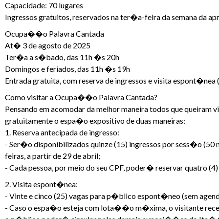
Capacidade: 70 lugares
Ingressos gratuitos, reservados na ter�a-feira da semana da 
Ocupa��o Palavra Cantada
At� 3 de agosto de 2025
Ter�a a s�bado, das 11h �s 20h
Domingos e feriados, das 11h �s 19h
Entrada gratuita, com reserva de ingressos e visita espont�nea 
Como visitar a Ocupa��o Palavra Cantada?
Pensando em acomodar da melhor maneira todos que queiram v
gratuitamente o espa�o expositivo de duas maneiras:
1. Reserva antecipada de ingresso:
- Ser�o disponibilizados quinze (15) ingressos por sess�o (50
feiras, a partir de 29 de abril;
- Cada pessoa, por meio do seu CPF, poder� reservar quatro (4)
2. Visita espont�nea:
- Vinte e cinco (25) vagas para p�blico espont�neo (sem age
- Caso o espa�o esteja com lota��o m�xima, o visitante rece