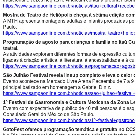
https://www.sampaonline.com.br/noticias/itau+cultural+rece
Mostra de Teatro de Heliópolis chega à sétima edição co
A MTH apresenta montagens adultas e infantis produzidas por 
Paulo.
https://www.sampaonline.com.br/noticias/mostra+teatro+he
Programação de agosto para crianças e família no Itaú Cul
teatral.
As atividades exploram diferentes formas de expressão cultur
ligadas à criação artística, à literatura, à ancestralidade e à cu
https://www.sampaonline.com.br/noticias/programacao+agosto
São Julhão Festival revela lineup completo e leva o calo
Evento acontece na Mercado Livre Arena Pacaembu de 7 a 9 de 
principal batizado em homenagem a Gabriel Diniz.
https://www.sampaonline.com.br/noticias/sao+julhao+festiv
1º Festival de Gastronomia e Cultura Mexicana da Zona 
Evento com expectativa de público de 40 mil pessoas é o esqu
Consulado Geral do México de São Paulo.
https://www.sampaonline.com.br/noticias/1º+festival+gastr
GatoFest oferece programação temática e gratuita no CC