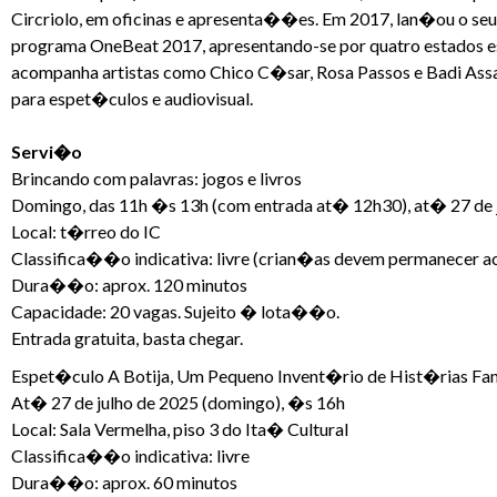
Circriolo, em oficinas e apresenta��es. Em 2017, lan�ou o seu
programa OneBeat 2017, apresentando-se por quatro estados e
acompanha artistas como Chico C�sar, Rosa Passos e Badi Assa
para espet�culos e audiovisual.
Servi�o
Brincando com palavras: jogos e livros
Domingo, das 11h �s 13h (com entrada at� 12h30), at� 27 de 
Local: t�rreo do IC
Classifica��o indicativa: livre (crian�as devem permanecer 
Dura��o: aprox. 120 minutos
Capacidade: 20 vagas. Sujeito � lota��o.
Entrada gratuita, basta chegar.
Espet�culo A Botija, Um Pequeno Invent�rio de Hist�rias Fan
At� 27 de julho de 2025 (domingo), �s 16h
Local: Sala Vermelha, piso 3 do Ita� Cultural
Classifica��o indicativa: livre
Dura��o: aprox. 60 minutos