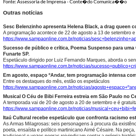
Fonte: Assessoria de Imprensa - Conte�do Comunica��o
Outras notícias
Sesc Belenzinho apresenta Helena Black, a drag queen co
A programação acontece de 22 de agosto a 13 de setembro e é
https://www.sampaonline.com.br/noticias/sesc+belenzinho+
Sucesso de público e crítica, Poema Suspenso para uma
Funarte SP.
Espetáculo dirigido por Luiz Fernando Marques, aborda o sen
https://www.sampaonline.com.br/noticias/sucesso+public
Em agosto, espaço ºAndar, tem programação intensa com 
Entre os destaques do mês, estão os espetáculos
https://www.sampaonline.com.br/noticias/agosto+espaco+º
Musical O Céu de Bibi Ferreira estreia em São Paulo no Ce
A temporada vai de 20 de agosto a 20 de setembro e é gratuit
https://www.sampaonline.com.br/noticias/musical+ceu+bibi+fe
Itaú Cultural recebe espetáculo que confronta racismo est
As Armas Milagrosas: seis personagens à procura da existênci
poeta, ensaísta e político martinicano Aimé Césaire. Na peça,
tradicional e vozes negras reivindicam contar a própria históri