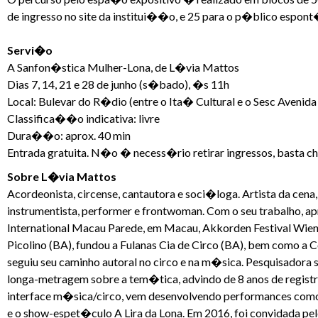
de ingresso no site da institui��o, e 25 para o p�blico espon
Servi�o
A Sanfon�stica Mulher-Lona, de L�via Mattos
Dias 7, 14, 21 e 28 de junho (s�bado), �s 11h
Local: Bulevar do R�dio (entre o Ita� Cultural e o Sesc Avenida 
Classifica��o indicativa: livre
Dura��o: aprox. 40 min
Entrada gratuita. N�o � necess�rio retirar ingressos, basta ch
Sobre L�via Mattos
Acordeonista, circense, cantautora e soci�loga. Artista da cen
instrumentista, performer e frontwoman. Com o seu trabalho, a
International Macau Parede, em Macau, Akkorden Festival Wien,
Picolino (BA), fundou a Fulanas Cia de Circo (BA), bem como a C
seguiu seu caminho autoral no circo e na m�sica. Pesquisador
longa-metragem sobre a tem�tica, advindo de 8 anos de registro
interface m�sica/circo, vem desenvolvendo performances co
e o show-espet�culo A Lira da Lona. Em 2016, foi convidada pe