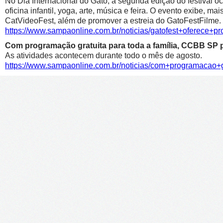
No Dia Internacional do Gato, a segunda edição do festival oc
oficina infantil, yoga, arte, música e feira. O evento exibe, m
CatVideoFest, além de promover a estreia do GatoFestFilme.
https://www.sampaonline.com.br/noticias/gatofest+oferece+p
Com programação gratuita para toda a família, CCBB SP p
As atividades acontecem durante todo o mês de agosto.
https://www.sampaonline.com.br/noticias/com+programacao+g