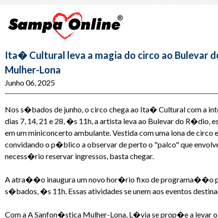
Ita� Cultural leva a magia do circo ao Buleva
Mulher-Lona
Junho 06, 2025
Nos s�bados de junho, o circo chega ao Ita� Cultural com a i
dias 7, 14, 21 e 28, �s 11h, a artista leva ao Bulevar do R�dio, 
em um miniconcerto ambulante. Vestida com uma lona de circo e
convidando o p�blico a observar de perto o "palco" que envol
necess�rio reservar ingressos, basta chegar.
A atra��o inaugura um novo hor�rio fixo de programa��o par
s�bados, �s 11h. Essas atividades se unem aos eventos destin
Com a A Sanfon�stica Mulher-Lona, L�via se prop�e a levar o c