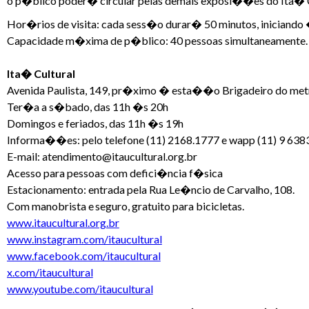
o p�blico poder� circular pelas demais exposi��es do Ita� C
Hor�rios de visita: cada sess�o durar� 50 minutos, iniciando
Capacidade m�xima de p�blico: 40 pessoas simultaneamente.
Ita� Cultural
Avenida Paulista, 149, pr�ximo � esta��o Brigadeiro do me
Ter�a a s�bado, das 11h �s 20h
Domingos e feriados, das 11h �s 19h
Informa��es: pelo telefone (11) 2168.1777 e wapp (11) 9 638
E-mail: atendimento@itaucultural.org.br
Acesso para pessoas com defici�ncia f�sica
Estacionamento: entrada pela Rua Le�ncio de Carvalho, 108.
Com manobrista e seguro, gratuito para bicicletas.
www.itaucultural.org.br
www.instagram.com/itaucultural
www.facebook.com/itaucultural
x.com/itaucultural
www.youtube.com/itaucultural