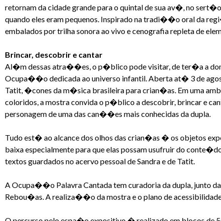
retornam da cidade grande para o quintal de sua av�, no sert�o 
quando eles eram pequenos. Inspirado na tradi��o oral da regi�
embalados por trilha sonora ao vivo e cenografia repleta de el
Brincar, descobrir e cantar
Al�m dessas atra��es, o p�blico pode visitar, de ter�a a do
Ocupa��o dedicada ao universo infantil. Aberta at� 3 de agos
Tatit, �cones da m�sica brasileira para crian�as. Em uma a
coloridos, a mostra convida o p�blico a descobrir, brincar e c
personagem de uma das can��es mais conhecidas da dupla.
Tudo est� ao alcance dos olhos das crian�as � os objetos expo
baixa especialmente para que elas possam usufruir do conte�do.
textos guardados no acervo pessoal de Sandra e de Tatit.
A Ocupa��o Palavra Cantada tem curadoria da dupla, junto da 
Rebou�as. A realiza��o da mostra e o plano de acessibilida
O percurso pelo espa�o expositivo � realizado em blocos de 5