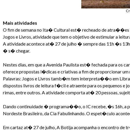
Cr
Mais atividades
O fim de semana no Ita� Cultural est� recheado de atra��es 
Jogos e Livros, atividade que tem o objetivo de estimular a leit
A atividade acontece at� 27 de julho � sempre das 11h �s 13h
� s� chegar.
Nestes dias, em que a Avenida Paulista est� fechada para os ca
oferece propostas l�dicas e criativas a fim de proporcionar um
Palavras: Jogos e Livros tamb�m tem interpreta��o em Libras 
dispostos livros de leitura f�cil e atraente para os pequenos e j
rimas, entre outros. A atividade comporta at� 20 pessoas, suj
Dando continuidade � programa��o, o IC recebe, �s 16h, a p
Nordeste Brasileiro, da Cia Fabulinhando. O espet�culo aconte
Em cartaz at� 27 de julho, A Botija acompanha o encontro de tr�