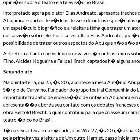
opini�es sobre o teatro e a televis�o no Brasil.
Interpretado agora pelo ator Elias Andreato, apresenta trechos
Abujamra, e partes de v�deos desse e de outros espet�culos qu
um espet�culo biogr�fico e a releitura tinha que trazer um at
nossa vis�o sobre ele. Por isso escolhi o Elias Andreato, que 
possibilidade de trazer outros aspectos do Abu que n�o s�o s�
A diretora adianta que incluiu na nova vers�o outros textos sob
Filho, Alcides Nogueira e Felipe Hirsch, captados h� alguns anos
Segundo ato
Na quinta-feira, dia 25, �s 20h, acontece a mesa Ant�nio Abuj
S�rgio de Carvalho. Fundador do grupo teatral Companhia do L
importante trabalho de encena��o de Ant�nio Abujamra em d
apresenta��o aborda seu contato com os debates franceses e c
obra Bertold Brecht, o qual contribuiu para que criasse um c
teatro �pico no Brasil.
J� na sexta-feira e no s�bado, dias 26 e 27, �s 20h, � a Cia.
pela primeira vez a leitura de Um outro Hamlet, passo inicia