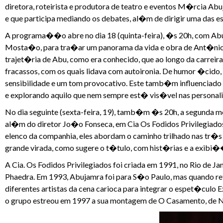
diretora, roteirista e produtora de teatro e eventos M�rcia Abu
e que participa mediando os debates, al�m de dirigir uma das es
A programa��o abre no dia 18 (quinta-feira), �s 20h, com Abu
Mosta�o, para tra�ar um panorama da vida e obra de Ant�ni
trajet�ria de Abu, como era conhecido, que ao longo da carreir
fracassos, com os quais lidava com autoironia. De humor �cido
sensibilidade e um tom provocativo. Este tamb�m influenciado
e explorando aquilo que nem sempre est� vis�vel nas personal
No dia seguinte (sexta-feira, 19), tamb�m �s 20h, a segunda m
al�m do diretor Jo�o Fonseca, em Cia Os Fodidos Privilegiad
elenco da companhia, eles abordam o caminho trilhado nas t
grande virada, como sugere o t�tulo, com hist�rias e a exib
A Cia. Os Fodidos Privilegiados foi criada em 1991, no Rio de
Phaedra. Em 1993, Abujamra foi para S�o Paulo, mas quando re
diferentes artistas da cena carioca para integrar o espet�culo
o grupo estreou em 1997 a sua montagem de O Casamento, de N