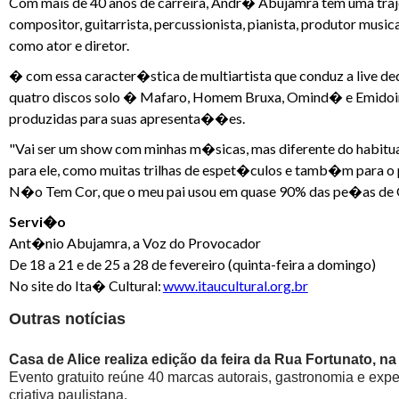
Com mais de 40 anos de carreira, Andr� Abujamra tem uma trajet
compositor, guitarrista, percussionista, pianista, produtor mus
como ator e diretor.
� com essa caracter�stica de multiartista que conduz a live 
quatro discos solo � Mafaro, Homem Bruxa, Omind� e Emido
produzidas para suas apresenta��es.
"Vai ser um show com minhas m�sicas, mas diferente do habitua
para ele, como muitas trilhas de espet�culos e tamb�m para
N�o Tem Cor, que o meu pai usou em quase 90% das pe�as de O
Servi�o
Ant�nio Abujamra, a Voz do Provocador
De 18 a 21 e de 25 a 28 de fevereiro (quinta-feira a domingo)
No site do Ita� Cultural:
www.itaucultural.org.br
Outras notícias
Casa de Alice realiza edição da feira da Rua Fortunato, na
Evento gratuito reúne 40 marcas autorais, gastronomia e exp
criativa paulistana.