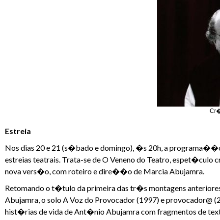
Cr�
Estreia
Nos dias 20 e 21 (s�bado e domingo), �s 20h, a programa��
estreias teatrais. Trata-se de O Veneno do Teatro, espet�culo cr
nova vers�o, com roteiro e dire��o de Marcia Abujamra.
Retomando o t�tulo da primeira das tr�s montagens anterior
Abujamra, o solo A Voz do Provocador (1997) e provocador@ (
hist�rias de vida de Ant�nio Abujamra com fragmentos de texto