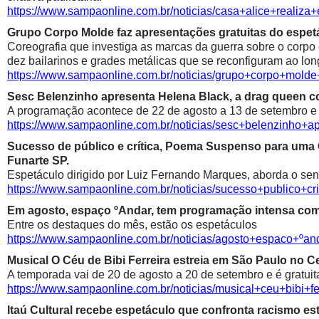
https://www.sampaonline.com.br/noticias/casa+alice+realiza
Grupo Corpo Molde faz apresentações gratuitas do espetá
Coreografia que investiga as marcas da guerra sobre o corpo
dez bailarinos e grades metálicas que se reconfiguram ao lon
https://www.sampaonline.com.br/noticias/grupo+corpo+mold
Sesc Belenzinho apresenta Helena Black, a drag queen co
A programação acontece de 22 de agosto a 13 de setembro e é
https://www.sampaonline.com.br/noticias/sesc+belenzinho+
Sucesso de público e crítica, Poema Suspenso para uma
Funarte SP.
Espetáculo dirigido por Luiz Fernando Marques, aborda o sen
https://www.sampaonline.com.br/noticias/sucesso+public
Em agosto, espaço ºAndar, tem programação intensa com 
Entre os destaques do mês, estão os espetáculos
https://www.sampaonline.com.br/noticias/agosto+espaco+º
Musical O Céu de Bibi Ferreira estreia em São Paulo no Ce
A temporada vai de 20 de agosto a 20 de setembro e é gratuit
https://www.sampaonline.com.br/noticias/musical+ceu+bibi+fe
Itaú Cultural recebe espetáculo que confronta racismo est