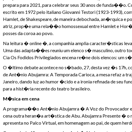
prepara para 2021, para celebrar seus 30 anos de funda��o. C
escrito em 1972 pelo italiano Giovanni Testori (1923-1993), 
Hamlet, de Shakespeare, de maneira debochada, an�rquica e po
atriz, prop�e uma rela��o homossexual entre Hamlet e Hor�cio,
posses da coroa ao povo.
Na leitura � online �, a companhia amplia caracter�sticas lev
Uma das adapta��es reuniu um elenco s� masculino, outro todo f
Cia Os Fodidos Privilegiados encena re�ne dois elencos: um s
O �ltimo debate acontece no s�bado, 27, desta vez �s 17h, c
de Ant�nio Abujamra: A Temporada Carioca, a mesa refaz a tra
Janeiro, dando luz ao humor �cido e a ironia refinada de seu fu
para a hist�ria recente do teatro brasileiro.
M�sica em cena
A programa��o Ant�nio Abujamra � A Voz do Provocador enc
cena outra heran�a art�stica de Abu. Abujamra Presente � o 
apresenta no Palco Virtual, em homenagem ao pai, de quem herd