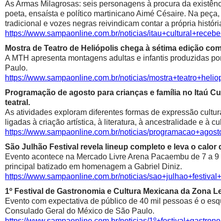
As Armas Milagrosas: seis personagens à procura da existênci
poeta, ensaísta e político martinicano Aimé Césaire. Na peça,
tradicional e vozes negras reivindicam contar a própria históri
https://www.sampaonline.com.br/noticias/itau+cultural+rece
Mostra de Teatro de Heliópolis chega à sétima edição co
A MTH apresenta montagens adultas e infantis produzidas por 
Paulo.
https://www.sampaonline.com.br/noticias/mostra+teatro+he
Programação de agosto para crianças e família no Itaú Cul
teatral.
As atividades exploram diferentes formas de expressão cultur
ligadas à criação artística, à literatura, à ancestralidade e à cu
https://www.sampaonline.com.br/noticias/programacao+agosto
São Julhão Festival revela lineup completo e leva o calo
Evento acontece na Mercado Livre Arena Pacaembu de 7 a 9 de 
principal batizado em homenagem a Gabriel Diniz.
https://www.sampaonline.com.br/noticias/sao+julhao+festiv
1º Festival de Gastronomia e Cultura Mexicana da Zona 
Evento com expectativa de público de 40 mil pessoas é o esqu
Consulado Geral do México de São Paulo.
https://www.sampaonline.com.br/noticias/1º+festival+gastr