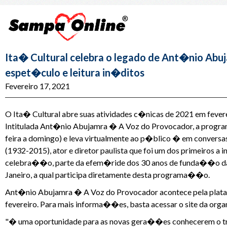
Ita� Cultural celebra o legado de Ant�nio Ab
espet�culo e leitura in�ditos
Fevereiro 17, 2021
O Ita� Cultural abre suas atividades c�nicas de 2021 em fever
Intitulada Ant�nio Abujamra � A Voz do Provocador, a progra
feira a domingo) e leva virtualmente ao p�blico � em conver
(1932-2015), ator e diretor paulista que foi um dos primeiros a
celebra��o, parte da efem�ride dos 30 anos de funda��o da C
Janeiro, a qual participa diretamente desta programa��o.
Ant�nio Abujamra � A Voz do Provocador acontece pela platafo
fevereiro. Para mais informa��es, basta acessar o site da or
"� uma oportunidade para as novas gera��es conhecerem o tra