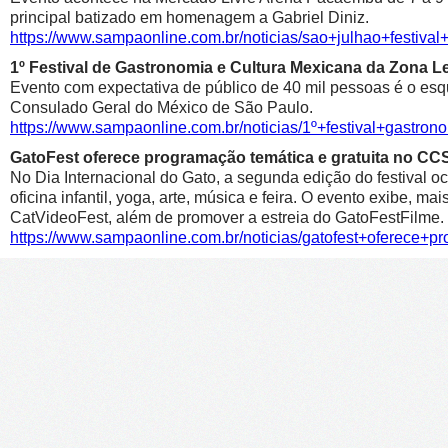
principal batizado em homenagem a Gabriel Diniz.
https://www.sampaonline.com.br/noticias/sao+julhao+festiv
1º Festival de Gastronomia e Cultura Mexicana da Zona 
Evento com expectativa de público de 40 mil pessoas é o esqu
Consulado Geral do México de São Paulo.
https://www.sampaonline.com.br/noticias/1º+festival+gastr
GatoFest oferece programação temática e gratuita no CC
No Dia Internacional do Gato, a segunda edição do festival oc
oficina infantil, yoga, arte, música e feira. O evento exibe, m
CatVideoFest, além de promover a estreia do GatoFestFilme.
https://www.sampaonline.com.br/noticias/gatofest+oferece+p