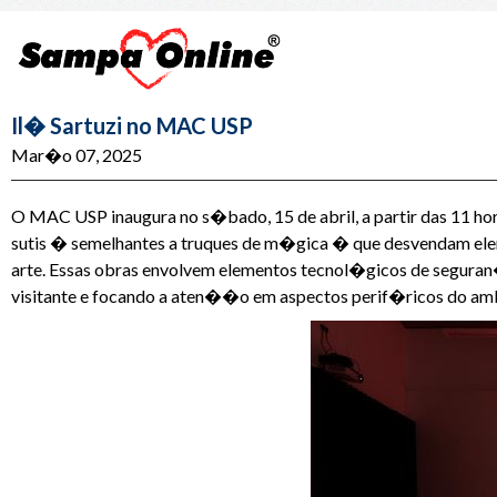
Il� Sartuzi no MAC USP
Mar�o 07, 2025
O MAC USP inaugura no s�bado, 15 de abril, a partir das 11 h
sutis � semelhantes a truques de m�gica � que desvendam elemen
arte. Essas obras envolvem elementos tecnol�gicos de seguran
visitante e focando a aten��o em aspectos perif�ricos do am