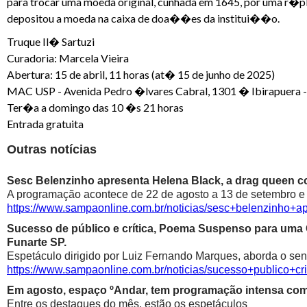
para trocar uma moeda original, cunhada em 1645, por uma r�pli
depositou a moeda na caixa de doa��es da institui��o.
Truque Il� Sartuzi
Curadoria: Marcela Vieira
Abertura: 15 de abril, 11 horas (at� 15 de junho de 2025)
MAC USP - Avenida Pedro �lvares Cabral, 1301 � Ibirapuera 
Ter�a a domingo das 10 �s 21 horas
Entrada gratuita
Outras notícias
Sesc Belenzinho apresenta Helena Black, a drag queen co
A programação acontece de 22 de agosto a 13 de setembro e é
https://www.sampaonline.com.br/noticias/sesc+belenzinho+
Sucesso de público e crítica, Poema Suspenso para uma
Funarte SP.
Espetáculo dirigido por Luiz Fernando Marques, aborda o sen
https://www.sampaonline.com.br/noticias/sucesso+public
Em agosto, espaço ºAndar, tem programação intensa com 
Entre os destaques do mês, estão os espetáculos