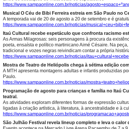
https://www.sampaonline.com.br/noticias/agosto+espaco+º
Musical O Céu de Bibi Ferreira estreia em São Paulo no Ce
A temporada vai de 20 de agosto a 20 de setembro e é gratuit
https://www.sampaonline.com.br/noticias/musical+ceu+bibi+fe
Itaú Cultural recebe espetáculo que confronta racismo est
As Armas Milagrosas: seis personagens à procura da existênci
poeta, ensaísta e político martinicano Aimé Césaire. Na peça,
tradicional e vozes negras reivindicam contar a própria históri
https://www.sampaonline.com.br/noticias/itau+cultural+rece
Mostra de Teatro de Heliópolis chega à sétima edição co
A MTH apresenta montagens adultas e infantis produzidas por 
Paulo.
https://www.sampaonline.com.br/noticias/mostra+teatro+he
Programação de agosto para crianças e família no Itaú Cul
teatral.
As atividades exploram diferentes formas de expressão cultur
ligadas à criação artística, à literatura, à ancestralidade e à cu
https://www.sampaonline.com.br/noticias/programacao+agosto
São Julhão Festival revela lineup completo e leva o calo
Evento acontece na Mercado Livre Arena Pacaembu de 7 a 9 de 