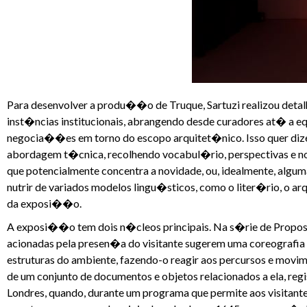
Para desenvolver a produ��o de Truque, Sartuzi realizou detal
inst�ncias institucionais, abrangendo desde curadores at� a 
negocia��es em torno do escopo arquitet�nico. Isso quer dize
abordagem t�cnica, recolhendo vocabul�rio, perspectivas e no
que potencialmente concentra a novidade, ou, idealmente, alg
nutrir de variados modelos lingu�sticos, como o liter�rio, o ar
da exposi��o.
A exposi��o tem dois n�cleos principais. Na s�rie de Propos
acionadas pela presen�a do visitante sugerem uma coreografi
estruturas do ambiente, fazendo-o reagir aos percursos e mov
de um conjunto de documentos e objetos relacionados a ela, re
Londres, quando, durante um programa que permite aos visitan