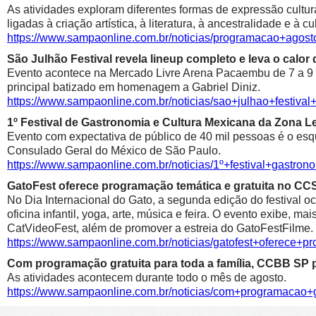
As atividades exploram diferentes formas de expressão cultur
ligadas à criação artística, à literatura, à ancestralidade e à cu
https://www.sampaonline.com.br/noticias/programacao+agosto
São Julhão Festival revela lineup completo e leva o calo
Evento acontece na Mercado Livre Arena Pacaembu de 7 a 9 de 
principal batizado em homenagem a Gabriel Diniz.
https://www.sampaonline.com.br/noticias/sao+julhao+festiv
1º Festival de Gastronomia e Cultura Mexicana da Zona 
Evento com expectativa de público de 40 mil pessoas é o esqu
Consulado Geral do México de São Paulo.
https://www.sampaonline.com.br/noticias/1º+festival+gastr
GatoFest oferece programação temática e gratuita no CC
No Dia Internacional do Gato, a segunda edição do festival oc
oficina infantil, yoga, arte, música e feira. O evento exibe, m
CatVideoFest, além de promover a estreia do GatoFestFilme.
https://www.sampaonline.com.br/noticias/gatofest+oferece+p
Com programação gratuita para toda a família, CCBB SP p
As atividades acontecem durante todo o mês de agosto.
https://www.sampaonline.com.br/noticias/com+programacao+g