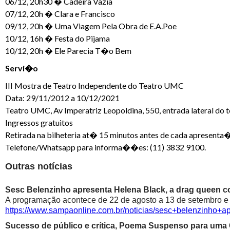
06/12, 20h30 � Cadeira Vazia
07/12, 20h � Clara e Francisco
09/12, 20h � Uma Viagem Pela Obra de E.A.Poe
10/12, 16h � Festa do Pijama
10/12, 20h � Ele Parecia T�o Bem
Servi�o
III Mostra de Teatro Independente do Teatro UMC
Data: 29/11/2012 a 10/12/2021
Teatro UMC, Av Imperatriz Leopoldina, 550, entrada lateral do 
Ingressos gratuitos
Retirada na bilheteria at� 15 minutos antes de cada apresen
Telefone/Whatsapp para informa��es: (11) 3832 9100.
Outras notícias
Sesc Belenzinho apresenta Helena Black, a drag queen co
A programação acontece de 22 de agosto a 13 de setembro e é
https://www.sampaonline.com.br/noticias/sesc+belenzinho+
Sucesso de público e crítica, Poema Suspenso para uma