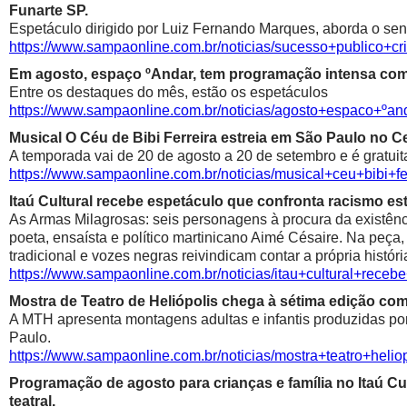
Funarte SP.
Espetáculo dirigido por Luiz Fernando Marques, aborda o sen
https://www.sampaonline.com.br/noticias/sucesso+public
Em agosto, espaço ºAndar, tem programação intensa com 
Entre os destaques do mês, estão os espetáculos
https://www.sampaonline.com.br/noticias/agosto+espaco+º
Musical O Céu de Bibi Ferreira estreia em São Paulo no Ce
A temporada vai de 20 de agosto a 20 de setembro e é gratuit
https://www.sampaonline.com.br/noticias/musical+ceu+bibi+fe
Itaú Cultural recebe espetáculo que confronta racismo est
As Armas Milagrosas: seis personagens à procura da existênci
poeta, ensaísta e político martinicano Aimé Césaire. Na peça,
tradicional e vozes negras reivindicam contar a própria históri
https://www.sampaonline.com.br/noticias/itau+cultural+rece
Mostra de Teatro de Heliópolis chega à sétima edição co
A MTH apresenta montagens adultas e infantis produzidas por 
Paulo.
https://www.sampaonline.com.br/noticias/mostra+teatro+he
Programação de agosto para crianças e família no Itaú Cul
teatral.