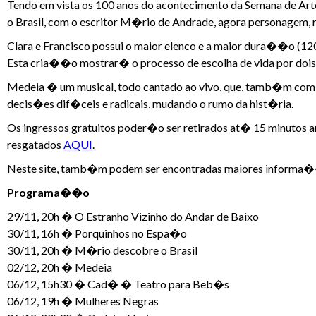
Tendo em vista os 100 anos do acontecimento da Semana de A
o Brasil, com o escritor M�rio de Andrade, agora personagem,
Clara e Francisco possui o maior elenco e a maior dura��o (12
Esta cria��o mostrar� o processo de escolha de vida por dois 
Medeia � um musical, todo cantado ao vivo, que, tamb�m com g
decis�es dif�ceis e radicais, mudando o rumo da hist�ria.
Os ingressos gratuitos poder�o ser retirados at� 15 minutos a
resgatados
AQUI
.
Neste site, tamb�m podem ser encontradas maiores informa��
Programa��o
29/11, 20h � O Estranho Vizinho do Andar de Baixo
30/11, 16h � Porquinhos no Espa�o
30/11, 20h � M�rio descobre o Brasil
02/12, 20h � Medeia
06/12, 15h30 � Cad� � Teatro para Beb�s
06/12, 19h � Mulheres Negras