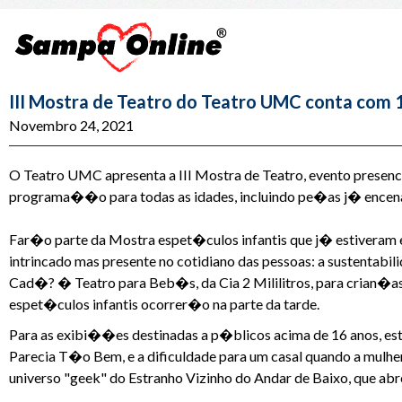
III Mostra de Teatro do Teatro UMC conta com 
Novembro 24, 2021
O Teatro UMC apresenta a III Mostra de Teatro, evento presenc
programa��o para todas as idades, incluindo pe�as j� encen
Far�o parte da Mostra espet�culos infantis que j� estiveram 
intrincado mas presente no cotidiano das pessoas: a sustentabili
Cad�? � Teatro para Beb�s, da Cia 2 Mililitros, para crian�
espet�culos infantis ocorrer�o na parte da tarde.
Para as exibi��es destinadas a p�blicos acima de 16 anos, es
Parecia T�o Bem, e a dificuldade para um casal quando a mulh
universo "geek" do Estranho Vizinho do Andar de Baixo, que ab