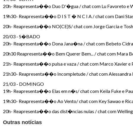
20h- Reapresenta��o Duo D'�gua / chat com Lu Favoreto e W
19h30- Reapresenta��o D I S T � N C I A / chat com Dani S
20h- Reapresenta��o NO(CE)S/ chat com Jorge Garcia e Tos
20/03 - S�BADO
20h- Reapresenta��o Dona Jana�na / chat com Bebeto Cidra 
20h30 Reapresenta��o Bem Querer Bem... / chat com Mara B
21h- Reapresenta��o pulsa e vaza / chat com Marco Xavier e
21h30- Reapresenta��o Incompletude / chat com Alessandra F
21/03 - DOMINGO
19h- Reapresenta��o Elas em n�s/ chat com Keila Fuke e Paul
19h30- Reapresenta��o Ao Vento/ chat com Key Sawao e Rica
20h- Reapresenta��o das dist�ncias nulas / chat com Welling
Outras notícias