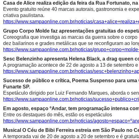
Casa de Alice realiza edição da feira da Rua Fortunato, na
Evento gratuito reúne 40 marcas autorais, gastronomia e exp
criativa paulistana.
https://www.sampaonline.com.br/noticias/casa+alice+realiza
Grupo Corpo Molde faz apresentações gratuitas do espetá
Coreografia que investiga as marcas da guerra sobre o corpo
dez bailarinos e grades metálicas que se reconfiguram ao lon
https://www.sampaonline.com.br/noticias/grupo+corpo+mold
Sesc Belenzinho apresenta Helena Black, a drag queen co
A programação acontece de 22 de agosto a 13 de setembro e é
https://www.sampaonline.com.br/noticias/sesc+belenzinho+
Sucesso de público e crítica, Poema Suspenso para uma
Funarte SP.
Espetáculo dirigido por Luiz Fernando Marques, aborda o sen
https://www.sampaonline.com.br/noticias/sucesso+public
Em agosto, espaço ºAndar, tem programação intensa com 
Entre os destaques do mês, estão os espetáculos
https://www.sampaonline.com.br/noticias/agosto+espaco+º
Musical O Céu de Bibi Ferreira estreia em São Paulo no Ce
A temporada vai de 20 de agosto a 20 de setembro e é gratuit