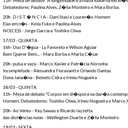
11h- Mesa de debate "A longevidade e a maturidade na excel�n
Debatedores: Paulina Alves, Z�lia Monteiro e Mara Borba.
20h- D I S T � N C I A - Dani Stasi e Louren�o Homem
Elas em n�s - Keila Fuke e Paulina Alves
NO(CE)S - Jorge Garcia e Toshiko Oiwa
17/03 - QUARTA
16h- Duo D'�gua - Lu Favoreto e Wilson Aguiar
Bem Querer Bem... - Mara Borba e Marta C�sar
20h- pulsa e vaza - Marco Xavier e Patr�cia Noronha
Incompletude - Alessandra Fioravanti e Orlando Dantas
Dona Jana�na - Bebeto Cidra e Irineu Nogueira
18/03 - QUINTA
11h- Mesa de debate "Corpos em di�spora na dan�a contemp
Homem. Debatedores: Toshiko Oiwa, Irineu Nogueira e Marco 
20h- Ao Vento - Key Sawao e Ricardo Iazzetta
das dist�ncias nulas - Wellington Duarte e Z�lia Monteiro
19/03 - SEXTA