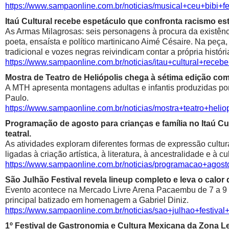
https://www.sampaonline.com.br/noticias/musical+ceu+bibi+fe
Itaú Cultural recebe espetáculo que confronta racismo est
As Armas Milagrosas: seis personagens à procura da existênci
poeta, ensaísta e político martinicano Aimé Césaire. Na peça,
tradicional e vozes negras reivindicam contar a própria históri
https://www.sampaonline.com.br/noticias/itau+cultural+rece
Mostra de Teatro de Heliópolis chega à sétima edição co
A MTH apresenta montagens adultas e infantis produzidas por 
Paulo.
https://www.sampaonline.com.br/noticias/mostra+teatro+he
Programação de agosto para crianças e família no Itaú Cul
teatral.
As atividades exploram diferentes formas de expressão cultur
ligadas à criação artística, à literatura, à ancestralidade e à cu
https://www.sampaonline.com.br/noticias/programacao+agosto
São Julhão Festival revela lineup completo e leva o calo
Evento acontece na Mercado Livre Arena Pacaembu de 7 a 9 de 
principal batizado em homenagem a Gabriel Diniz.
https://www.sampaonline.com.br/noticias/sao+julhao+festiv
1º Festival de Gastronomia e Cultura Mexicana da Zona 