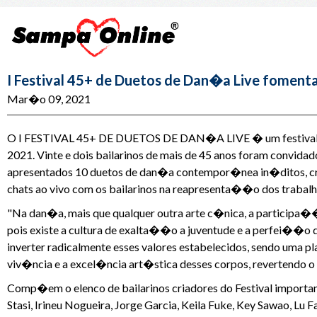
I Festival 45+ de Duetos de Dan�a Live fomenta
Mar�o 09, 2021
O I FESTIVAL 45+ DE DUETOS DE DAN�A LIVE � um festival d
2021. Vinte e dois bailarinos de mais de 45 anos foram convida
apresentados 10 duetos de dan�a contempor�nea in�ditos, cri
chats ao vivo com os bailarinos na reapresenta��o dos trabalh
"Na dan�a, mais que qualquer outra arte c�nica, a participa�
pois existe a cultura de exalta��o a juventude e a perfei��o 
inverter radicalmente esses valores estabelecidos, sendo uma pl
viv�ncia e a excel�ncia art�stica desses corpos, revertendo o
Comp�em o elenco de bailarinos criadores do Festival important
Stasi, Irineu Nogueira, Jorge Garcia, Keila Fuke, Key Sawao, 