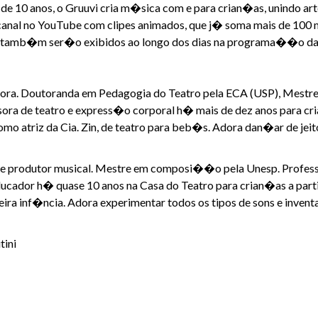
e 10 anos, o Gruuvi cria m�sica com e para crian�as, unindo a
 canal no YouTube com clipes animados, que j� soma mais de 100 
upo tamb�m ser�o exibidos ao longo dos dias na programa��o
ntora. Doutoranda em Pedagogia do Teatro pela ECA (USP), Mestr
sora de teatro e express�o corporal h� mais de dez anos para cr
omo atriz da Cia. Zin, de teatro para beb�s. Adora dan�ar de jei
r e produtor musical. Mestre em composi��o pela Unesp. Profess
ducador h� quase 10 anos na Casa do Teatro para crian�as a part
imeira inf�ncia. Adora experimentar todos os tipos de sons e inve
tini