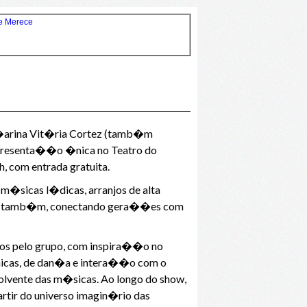
dan�arina Vit�ria Cortez (tamb�m
 apresenta��o �nica no Teatro do
h, com entrada gratuita.
m�sicas l�dicas, arranjos de alta
ltos tamb�m, conectando gera��es com
ados pelo grupo, com inspira��o no
nicas, de dan�a e intera��o com o
olvente das m�sicas. Ao longo do show,
artir do universo imagin�rio das