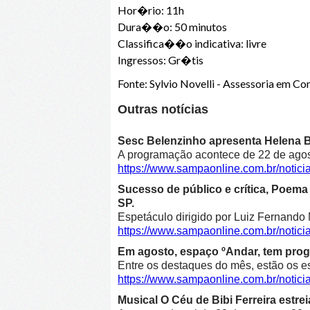
Hor�rio: 11h
Dura��o: 50 minutos
Classifica��o indicativa: livre
Ingressos: Gr�tis
Fonte: Sylvio Novelli - Assessoria em
Outras notícias
Sesc Belenzinho apresenta Helena Bl
A programação acontece de 22 de agost
https://www.sampaonline.com.br/noti
Sucesso de público e crítica, Poe
SP.
Espetáculo dirigido por Luiz Fernando 
https://www.sampaonline.com.br/not
Em agosto, espaço ºAndar, tem prog
Entre os destaques do mês, estão os e
https://www.sampaonline.com.br/noti
Musical O Céu de Bibi Ferreira estre