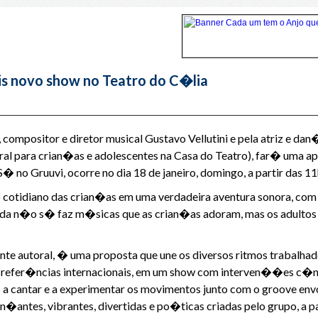
is novo show no Teatro do C�lia
 compositor e diretor musical Gustavo Vellutini e pela atriz e 
ral para crian�as e adolescentes na Casa do Teatro), far� uma
� no Gruuvi, ocorre no dia 18 de janeiro, domingo, a partir das 11
cotidiano das crian�as em uma verdadeira aventura sonora, com 
 banda n�o s� faz m�sicas que as crian�as adoram, mas os adu
nte autoral, � uma proposta que une os diversos ritmos trabalh
om refer�ncias internacionais, em um show com interven��es c�
 a cantar e a experimentar os movimentos junto com o groove env
n�antes, vibrantes, divertidas e po�ticas criadas pelo grupo, a p