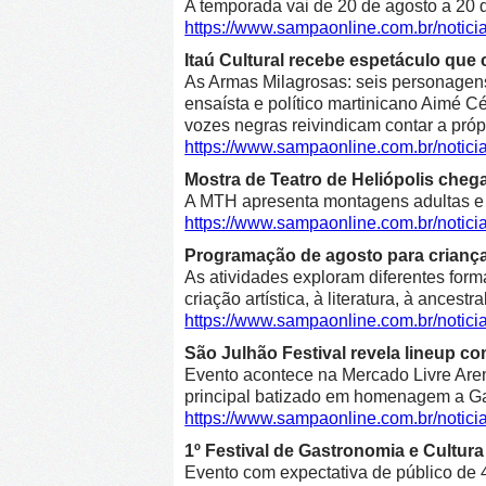
A temporada vai de 20 de agosto a 20 d
https://www.sampaonline.com.br/notici
Itaú Cultural recebe espetáculo que 
As Armas Milagrosas: seis personagens 
ensaísta e político martinicano Aimé Cé
vozes negras reivindicam contar a própr
https://www.sampaonline.com.br/notic
Mostra de Teatro de Heliópolis cheg
A MTH apresenta montagens adultas e in
https://www.sampaonline.com.br/notic
Programação de agosto para crianças 
As atividades exploram diferentes form
criação artística, à literatura, à ancestr
https://www.sampaonline.com.br/notic
São Julhão Festival revela lineup co
Evento acontece na Mercado Livre Arena
principal batizado em homenagem a Gab
https://www.sampaonline.com.br/notic
1º Festival de Gastronomia e Cultu
Evento com expectativa de público de 4