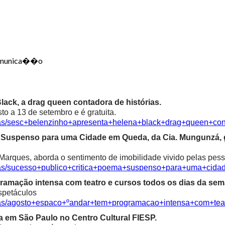
 Comunica��o
ack, a drag queen contadora de histórias.
o a 13 de setembro e é gratuita.
cias/sesc+belenzinho+apresenta+helena+black+drag+queen+con
ma Suspenso para uma Cidade em Queda, da Cia. Mungunzá,
Marques, aborda o sentimento de imobilidade vivido pelas pess
icias/sucesso+publico+critica+poema+suspenso+para+uma+ci
ramação intensa com teatro e cursos todos os dias da sem
spetáculos
cias/agosto+espaco+ºandar+tem+programacao+intensa+com+te
ia em São Paulo no Centro Cultural FIESP.