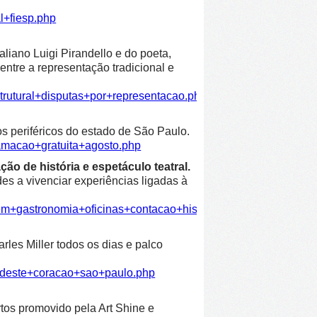
l+fiesp.php
liano Luigi Pirandello e do poeta,
entre a representação tradicional e
trutural+disputas+por+representacao.php
os periféricos do estado de São Paulo.
amacao+gratuita+agosto.php
ão de história e espetáculo teatral.
es a vivenciar experiências ligadas à
em+gastronomia+oficinas+contacao+historia+espetaculo+teatra
les Miller todos os dias e palco
ordeste+coracao+sao+paulo.php
rtos promovido pela Art Shine e