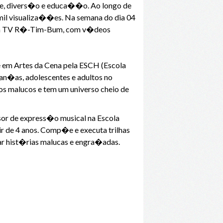
rte, divers�o e educa��o. Ao longo de
mil visualiza��es. Na semana do dia 04
 da TV R�-Tim-Bum, com v�deos
e em Artes da Cena pela ESCH (Escola
ian�as, adolescentes e adultos no
tos malucos e tem um universo cheio de
or de express�o musical na Escola
ir de 4 anos. Comp�e e executa trilhas
ntar hist�rias malucas e engra�adas.