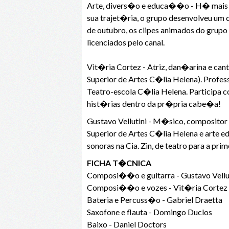
Arte, divers�o e educa��o - H� mais d
sua trajet�ria, o grupo desenvolveu um
de outubro, os clipes animados do gr
licenciados pelo canal.
Vit�ria Cortez - Atriz, dan�arina e ca
Superior de Artes C�lia Helena). Profes
Teatro-escola C�lia Helena. Participa c
hist�rias dentro da pr�pria cabe�a!
Gustavo Vellutini - M�sico, composito
Superior de Artes C�lia Helena e arte e
sonoras na Cia. Zin, de teatro para a pr
FICHA T�CNICA
Composi��o e guitarra - Gustavo Vellu
Composi��o e vozes - Vit�ria Cortez
Bateria e Percuss�o - Gabriel Draetta
Saxofone e flauta - Domingo Duclos
Baixo - Daniel Doctors