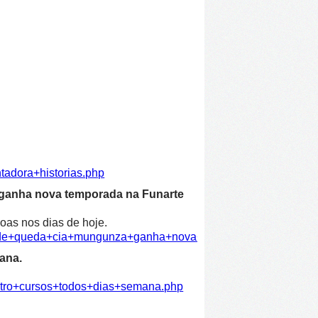
tadora+historias.php
 ganha nova temporada na Funarte
oas nos dias de hoje.
dade+queda+cia+mungunza+ganha+nova+temporada+funarte.ph
ana.
atro+cursos+todos+dias+semana.php