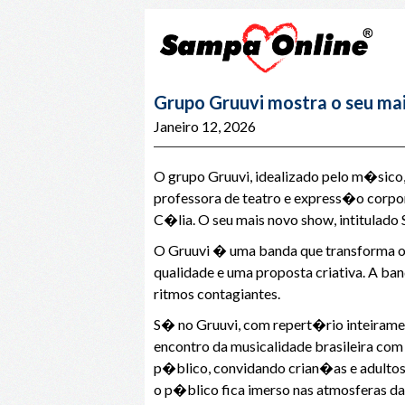
Grupo Gruuvi mostra o seu ma
Janeiro 12, 2026
O grupo Gruuvi, idealizado pelo m�sico,
professora de teatro e express�o corpo
C�lia. O seu mais novo show, intitulado S
O Gruuvi � uma banda que transforma o 
qualidade e uma proposta criativa. A
ritmos contagiantes.
S� no Gruuvi, com repert�rio inteirame
encontro da musicalidade brasileira c
p�blico, convidando crian�as e adultos
o p�blico fica imerso nas atmosferas da