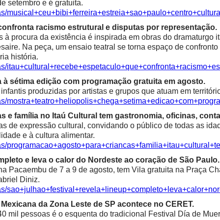
e setembro e é gratuita.
as/musical+ceu+bibi+ferreira+estreia+sao+paulo+centro+cultura
confronta racismo estrutural e disputas por representação.
à procura da existência é inspirada em obras do dramaturgo ita
saire. Na peça, um ensaio teatral se torna espaço de confronto 
ia história.
ias/itau+cultural+recebe+espetaculo+que+confronta+racismo+es
a à sétima edição com programação gratuita em agosto.
fantis produzidas por artistas e grupos que atuam em territóri
ias/mostra+teatro+heliopolis+chega+setima+edicao+com+progr
e família no Itaú Cultural tem gastronomia, oficinas, contaç
as de expressão cultural, convidando o público de todas as idad
alidade e à cultura alimentar.
ias/programacao+agosto+para+criancas+familia+itau+cultural+t
mpleto e leva o calor do Nordeste ao coração de São Paulo.
 Pacaembu de 7 a 9 de agosto, tem Vila gratuita na Praça Char
riel Diniz.
ias/sao+julhao+festival+revela+lineup+completo+leva+calor+n
ra Mexicana da Zona Leste de SP acontece no CERET.
0 mil pessoas é o esquenta do tradicional Festival Día de Mue