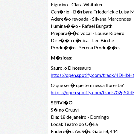
Figurino - Clara Whitaker
Cen�rio - B�rbara Friederick e Luisa M
Adere�o revoada - Silvana Marcondes
Ilumina��o - Rafael Burgath
Prepara��o vocal - Louise Ribeiro
Dire��o c�nica - Leo Birche
Produ��o - Serena Produ��es
M�sicas:
Sauro, o Dinossauro
https://open.spotify.com/track/4
O que ser� que tem nessa floresta?
https://open.spotify.com/track/02
SERVI�O
S� no Gruuvi
Dia: 18 de janeiro - Domingo
Local: Teatro do C�lia
Endere�o: Av. S�o Gabriel, 444