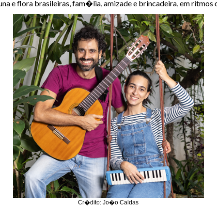
 e flora brasileiras, fam�lia, amizade e brincadeira, em ritmos 
Cr�dito: Jo�o Caldas