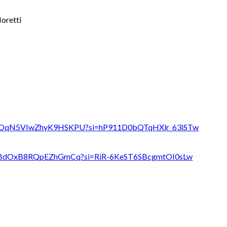
oretti
DHbHOqN5VIwZhyK9HSKPU?si=hP911D0bQTqHXlr_63iSTw
g5XdBdOxB8RQpEZhGmCq?si=RiR-6KeST6SBcgmtOI0sLw