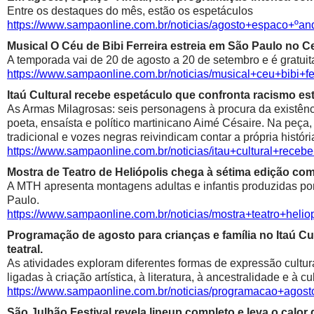
Entre os destaques do mês, estão os espetáculos
https://www.sampaonline.com.br/noticias/agosto+espaco+º
Musical O Céu de Bibi Ferreira estreia em São Paulo no Ce
A temporada vai de 20 de agosto a 20 de setembro e é gratuit
https://www.sampaonline.com.br/noticias/musical+ceu+bibi+fe
Itaú Cultural recebe espetáculo que confronta racismo est
As Armas Milagrosas: seis personagens à procura da existênci
poeta, ensaísta e político martinicano Aimé Césaire. Na peça,
tradicional e vozes negras reivindicam contar a própria históri
https://www.sampaonline.com.br/noticias/itau+cultural+rece
Mostra de Teatro de Heliópolis chega à sétima edição co
A MTH apresenta montagens adultas e infantis produzidas por 
Paulo.
https://www.sampaonline.com.br/noticias/mostra+teatro+he
Programação de agosto para crianças e família no Itaú Cul
teatral.
As atividades exploram diferentes formas de expressão cultur
ligadas à criação artística, à literatura, à ancestralidade e à cu
https://www.sampaonline.com.br/noticias/programacao+agosto
São Julhão Festival revela lineup completo e leva o calo