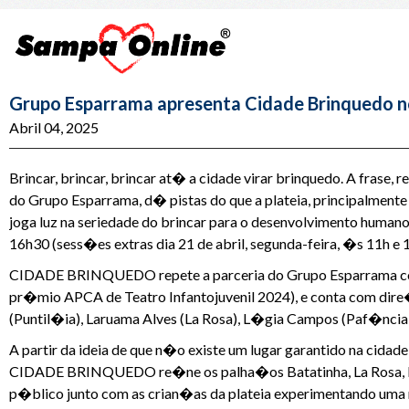
Grupo Esparrama apresenta Cidade Brinquedo 
Abril 04, 2025
Brincar, brincar, brincar at� a cidade virar brinquedo. A fra
do Grupo Esparrama, d� pistas do que a plateia, principalmen
joga luz na seriedade do brincar para o desenvolvimento human
16h30 (sess�es extras dia 21 de abril, segunda-feira, �s 11h e 
CIDADE BRINQUEDO repete a parceria do Grupo Esparrama com
pr�mio APCA de Teatro Infantojuvenil 2024), e conta com dire
(Puntil�ia), Laruama Alves (La Rosa), L�gia Campos (Paf�ncia 
A partir da ideia de que n�o existe um lugar garantido na cidad
CIDADE BRINQUEDO re�ne os palha�os Batatinha, La Rosa, Pa
p�blico junto com as crian�as da plateia experimentando uma