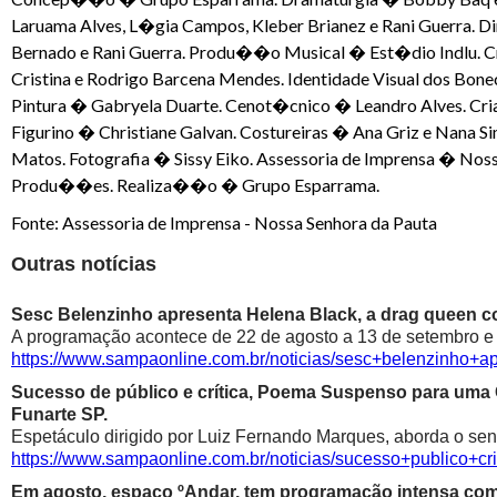
Laruama Alves, L�gia Campos, Kleber Brianez e Rani Guerra. 
Bernado e Rani Guerra. Produ��o Musical � Est�dio Indlu
Cristina e Rodrigo Barcena Mendes. Identidade Visual dos Bon
Pintura � Gabryela Duarte. Cenot�cnico � Leandro Alves. 
Figurino � Christiane Galvan. Costureiras � Ana Griz e Nan
Matos. Fotografia � Sissy Eiko. Assessoria de Imprensa � 
Produ��es. Realiza��o � Grupo Esparrama.
Fonte: Assessoria de Imprensa - Nossa Senhora da Pauta
Outras notícias
Sesc Belenzinho apresenta Helena Black, a drag queen co
A programação acontece de 22 de agosto a 13 de setembro e é
https://www.sampaonline.com.br/noticias/sesc+belenzinho+
Sucesso de público e crítica, Poema Suspenso para uma
Funarte SP.
Espetáculo dirigido por Luiz Fernando Marques, aborda o sen
https://www.sampaonline.com.br/noticias/sucesso+public
Em agosto, espaço ºAndar, tem programação intensa com 