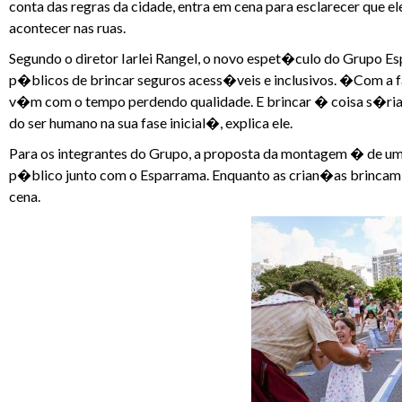
conta das regras da cidade, entra em cena para esclarecer que 
acontecer nas ruas.
Segundo o diretor Iarlei Rangel, o novo espet�culo do Grupo 
p�blicos de brincar seguros acess�veis e inclusivos. �Com a
v�m com o tempo perdendo qualidade. E brincar � coisa s�ri
do ser humano na sua fase inicial�, explica ele.
Para os integrantes do Grupo, a proposta da montagem � de 
p�blico junto com o Esparrama. Enquanto as crian�as brinca
cena.