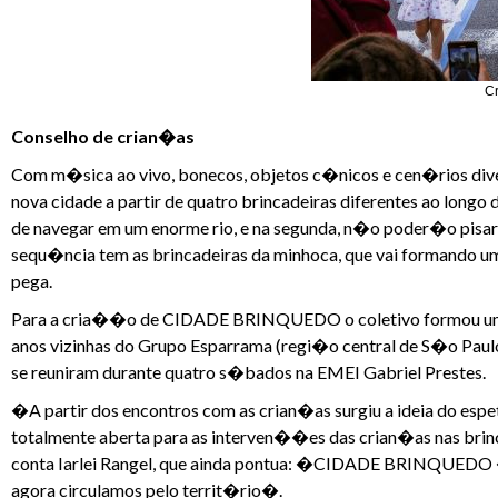
Cr
Conselho de crian�as
Com m�sica ao vivo, bonecos, objetos c�nicos e cen�rios d
nova cidade a partir de quatro brincadeiras diferentes ao long
de navegar em um enorme rio, e na segunda, n�o poder�o pisa
sequ�ncia tem as brincadeiras da minhoca, que vai formando u
pega.
Para a cria��o de CIDADE BRINQUEDO o coletivo formou um C
anos vizinhas do Grupo Esparrama (regi�o central de S�o Pa
se reuniram durante quatro s�bados na EMEI Gabriel Prestes.
�A partir dos encontros com as crian�as surgiu a ideia do esp
totalmente aberta para as interven��es das crian�as nas brinc
conta Iarlei Rangel, que ainda pontua: �CIDADE BRINQUEDO 
agora circulamos pelo territ�rio�.