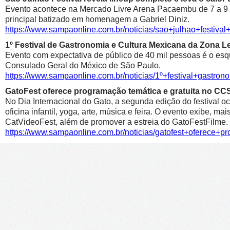
Evento acontece na Mercado Livre Arena Pacaembu de 7 a 9 de 
principal batizado em homenagem a Gabriel Diniz.
https://www.sampaonline.com.br/noticias/sao+julhao+festiv
1º Festival de Gastronomia e Cultura Mexicana da Zona 
Evento com expectativa de público de 40 mil pessoas é o esqu
Consulado Geral do México de São Paulo.
https://www.sampaonline.com.br/noticias/1º+festival+gastr
GatoFest oferece programação temática e gratuita no CC
No Dia Internacional do Gato, a segunda edição do festival oc
oficina infantil, yoga, arte, música e feira. O evento exibe, m
CatVideoFest, além de promover a estreia do GatoFestFilme.
https://www.sampaonline.com.br/noticias/gatofest+oferece+p