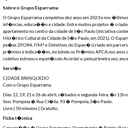
Sobre o Grupo Esparrama
O Grupo Esparrama completou dez anos em 2023 e nos �ltimos 
inf�ncias, educa��o e cidade. Entre muitos projetos � criador
apartamento no centro da cidade de S�o Paulo (iniciativa co
Hist�rico Cultural da Cidade de S�o Paulo, em 2021). O Espar
pe�as 2POR4, FIM? e Detetives do Espav� (criado em parceri
pr�mios e indica��es, incluindo os Pr�mios APCA nos anos de
coletivo estreou o espet�culo Acorda! e, pela primeira vez, e
Servi�o
CIDADE BRINQUEDO
Com o Grupo Esparrama
Dias 12, 19, 21 e 26 de abril, s�bados e segunda-feira, �s 11h 
Sesc Pompeia � Rua Cl�lia, 93 � Pompeia, S�o Paulo.
Livre | 50 minutos | Gratuito.
Ficha t�cnica
Concep��o � Grupo Esparrama. Dramaturgia � Bobby Baq e Gr