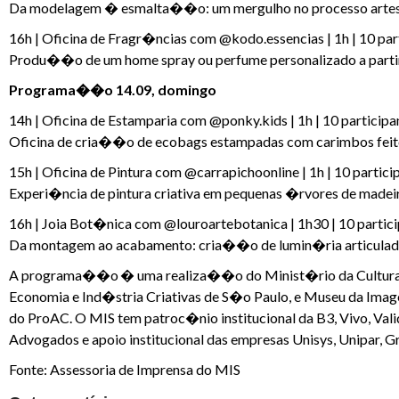
Da modelagem � esmalta��o: um mergulho no processo artes
16h | Oficina de Fragr�ncias com @kodo.essencias | 1h | 10 par
Produ��o de um home spray ou perfume personalizado a partir
Programa��o 14.09, domingo
14h | Oficina de Estamparia com @ponky.kids | 1h | 10 participa
Oficina de cria��o de ecobags estampadas com carimbos feitos
15h | Oficina de Pintura com @carrapichoonline | 1h | 10 partici
Experi�ncia de pintura criativa em pequenas �rvores de made
16h | Joia Bot�nica com @louroartebotanica | 1h30 | 10 partic
Da montagem ao acabamento: cria��o de lumin�ria articulada d
A programa��o � uma realiza��o do Minist�rio da Cultura, G
Economia e Ind�stria Criativas de S�o Paulo, e Museu da Imagem
do ProAC. O MIS tem patroc�nio institucional da B3, Vivo, Vali
Advogados e apoio institucional das empresas Unisys, Unipar, 
Fonte: Assessoria de Imprensa do MIS