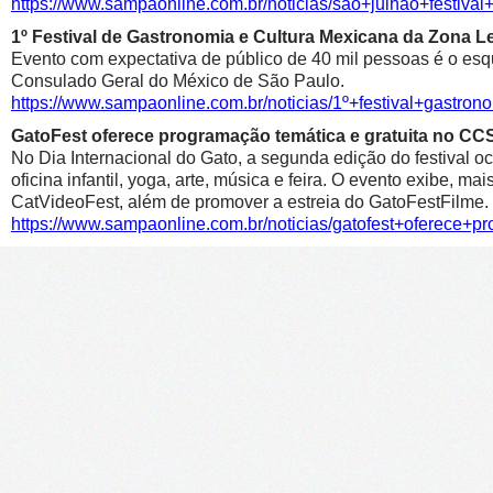
https://www.sampaonline.com.br/noticias/sao+julhao+festiv
1º Festival de Gastronomia e Cultura Mexicana da Zona 
Evento com expectativa de público de 40 mil pessoas é o esqu
Consulado Geral do México de São Paulo.
https://www.sampaonline.com.br/noticias/1º+festival+gastr
GatoFest oferece programação temática e gratuita no CC
No Dia Internacional do Gato, a segunda edição do festival oc
oficina infantil, yoga, arte, música e feira. O evento exibe, m
CatVideoFest, além de promover a estreia do GatoFestFilme.
https://www.sampaonline.com.br/noticias/gatofest+oferece+p