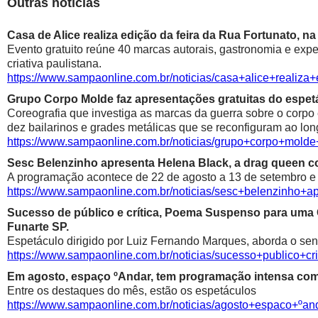
Outras notícias
Casa de Alice realiza edição da feira da Rua Fortunato, na
Evento gratuito reúne 40 marcas autorais, gastronomia e exp
criativa paulistana.
https://www.sampaonline.com.br/noticias/casa+alice+realiza
Grupo Corpo Molde faz apresentações gratuitas do espetá
Coreografia que investiga as marcas da guerra sobre o corpo
dez bailarinos e grades metálicas que se reconfiguram ao lon
https://www.sampaonline.com.br/noticias/grupo+corpo+mold
Sesc Belenzinho apresenta Helena Black, a drag queen co
A programação acontece de 22 de agosto a 13 de setembro e é
https://www.sampaonline.com.br/noticias/sesc+belenzinho+
Sucesso de público e crítica, Poema Suspenso para uma
Funarte SP.
Espetáculo dirigido por Luiz Fernando Marques, aborda o sen
https://www.sampaonline.com.br/noticias/sucesso+public
Em agosto, espaço ºAndar, tem programação intensa com 
Entre os destaques do mês, estão os espetáculos
https://www.sampaonline.com.br/noticias/agosto+espaco+º