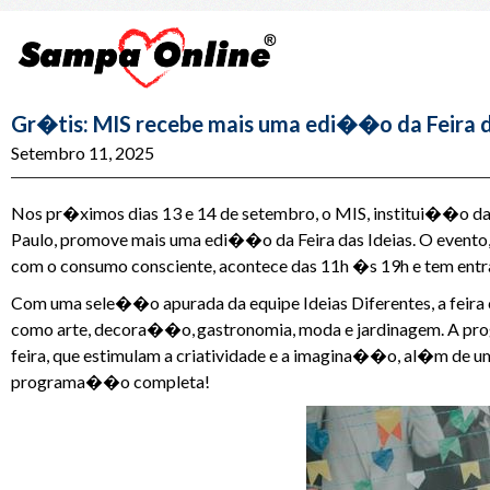
Gr�tis: MIS recebe mais uma edi��o da Feira d
Setembro 11, 2025
Nos pr�ximos dias 13 e 14 de setembro, o MIS, institui��o da 
Paulo, promove mais uma edi��o da Feira das Ideias. O evento,
com o consumo consciente, acontece das 11h �s 19h e tem entra
Com uma sele��o apurada da equipe Ideias Diferentes, a feira 
como arte, decora��o, gastronomia, moda e jardinagem. A progr
feira, que estimulam a criatividade e a imagina��o, al�m de 
programa��o completa!