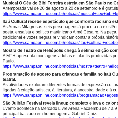
Musical O Céu de Bibi Ferreira estreia em São Paulo no Ce
A temporada vai de 20 de agosto a 20 de setembro e é gratuit
https://www.sampaonline.com.br/noticias/musical+ceu+bibi+fe
Itaú Cultural recebe espetáculo que confronta racismo est
As Armas Milagrosas: seis personagens à procura da existênci
poeta, ensaísta e político martinicano Aimé Césaire. Na peça,
tradicional e vozes negras reivindicam contar a própria históri
https://www.sampaonline.com.br/noticias/itau+cultural+rece
Mostra de Teatro de Heliópolis chega à sétima edição co
A MTH apresenta montagens adultas e infantis produzidas por 
Paulo.
https://www.sampaonline.com.br/noticias/mostra+teatro+he
Programação de agosto para crianças e família no Itaú Cul
teatral.
As atividades exploram diferentes formas de expressão cultur
ligadas à criação artística, à literatura, à ancestralidade e à cu
https://www.sampaonline.com.br/noticias/programacao+agosto
São Julhão Festival revela lineup completo e leva o calo
Evento acontece na Mercado Livre Arena Pacaembu de 7 a 9 de 
principal batizado em homenagem a Gabriel Diniz.