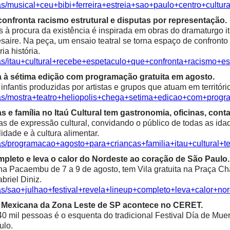
as/musical+ceu+bibi+ferreira+estreia+sao+paulo+centro+cultura
confronta racismo estrutural e disputas por representação.
à procura da existência é inspirada em obras do dramaturgo ita
saire. Na peça, um ensaio teatral se torna espaço de confronto 
ia história.
ias/itau+cultural+recebe+espetaculo+que+confronta+racismo+es
a à sétima edição com programação gratuita em agosto.
fantis produzidas por artistas e grupos que atuam em territóri
ias/mostra+teatro+heliopolis+chega+setima+edicao+com+progr
e família no Itaú Cultural tem gastronomia, oficinas, contaç
as de expressão cultural, convidando o público de todas as idad
alidade e à cultura alimentar.
ias/programacao+agosto+para+criancas+familia+itau+cultural+t
mpleto e leva o calor do Nordeste ao coração de São Paulo.
 Pacaembu de 7 a 9 de agosto, tem Vila gratuita na Praça Char
riel Diniz.
ias/sao+julhao+festival+revela+lineup+completo+leva+calor+n
ra Mexicana da Zona Leste de SP acontece no CERET.
0 mil pessoas é o esquenta do tradicional Festival Día de Mue
ulo.