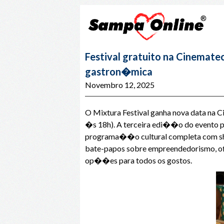
Festival gratuito na Cinemate
gastron�mica
Novembro 12, 2025
O Mixtura Festival ganha nova data na C
�s 18h). A terceira edi��o do evento pr
programa��o cultural completa com sho
bate-papos sobre empreendedorismo, ofic
op��es para todos os gostos.