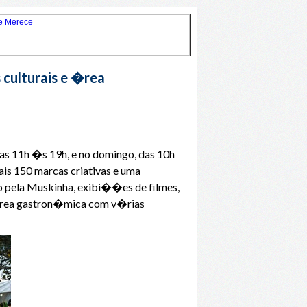
 culturais e �rea
das 11h �s 19h, e no domingo, das 10h
ais 150 marcas criativas e uma
 pela Muskinha, exibi��es de filmes,
a �rea gastron�mica com v�rias