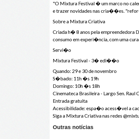
"O Mixtura Festival � um marco no cal
e trazer novidades nas cria��es. "refo
Sobre a Mixtura Criativa
Criada h� 8 anos pela empreendedora D�
consumo em experi�ncia, com uma curado
Servi�o
Mixtura Festival - 3� edi��o
Quando: 29 e 30 de novembro
S�bado: 11h �s 19h
Domingo: 10h �s 18h
Cinemateca Brasileira - Largo Sen. Raul 
Entrada gratuita
Acessibilidade: espa�o acess�vel a cad
Siga a Mixtura Criativa nas redes @mixt
Outras notícias