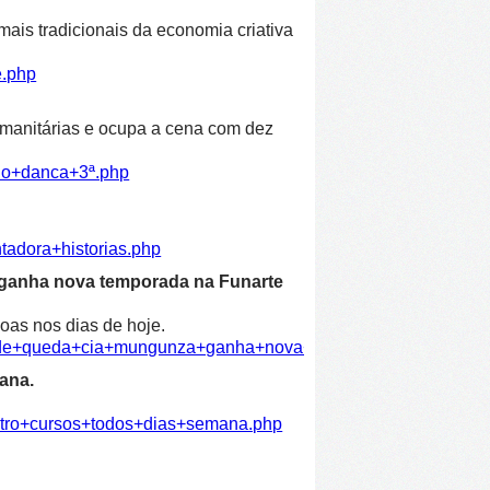
ais tradicionais da economia criativa
e.php
humanitárias e ocupa a cena com dez
ulo+danca+3ª.php
tadora+historias.php
 ganha nova temporada na Funarte
oas nos dias de hoje.
dade+queda+cia+mungunza+ganha+nova+temporada+funarte.ph
ana.
atro+cursos+todos+dias+semana.php