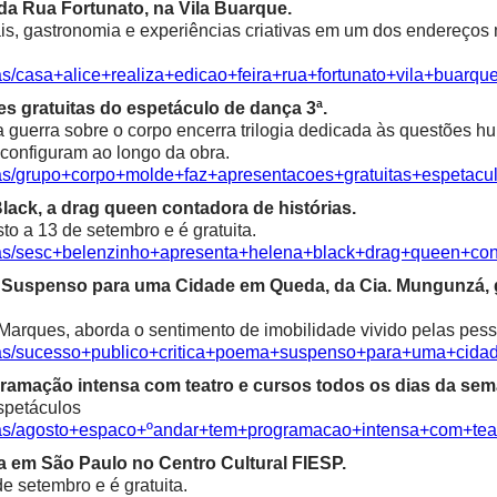
a da Rua Fortunato, na Vila Buarque.
is, gastronomia e experiências criativas em um dos endereços m
as/casa+alice+realiza+edicao+feira+rua+fortunato+vila+buarqu
s gratuitas do espetáculo de dança 3ª.
a guerra sobre o corpo encerra trilogia dedicada às questões 
econfiguram ao longo da obra.
cias/grupo+corpo+molde+faz+apresentacoes+gratuitas+espetac
ack, a drag queen contadora de histórias.
o a 13 de setembro e é gratuita.
cias/sesc+belenzinho+apresenta+helena+black+drag+queen+con
ma Suspenso para uma Cidade em Queda, da Cia. Mungunzá,
Marques, aborda o sentimento de imobilidade vivido pelas pess
icias/sucesso+publico+critica+poema+suspenso+para+uma+ci
ramação intensa com teatro e cursos todos os dias da sem
spetáculos
cias/agosto+espaco+ºandar+tem+programacao+intensa+com+te
ia em São Paulo no Centro Cultural FIESP.
e setembro e é gratuita.