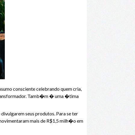
sumo consciente celebrando quem cria,
o e transformador. Tamb�m � uma �tima
divulgarem seus produtos. Para se ter
es movimentaram mais de R$1,5 milh�o em