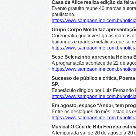
Casa de Alice realiza edição da feir
Evento gratuito reúne 40 marcas autora
paulistana.
https://www.sampaonline.com.br/notici
Grupo Corpo Molde faz apresentaçõe
Coreografia que investiga as marcas d
bailarinos e grades metálicas que se r
https://www.sampaonline.com.br/noti
Sesc Belenzinho apresenta Helena Bl
A programação acontece de 22 de agost
https://www.sampaonline.com.br/noti
Sucesso de público e crítica, Poe
SP.
Espetáculo dirigido por Luiz Fernando 
https://www.sampaonline.com.br/not
Em agosto, espaço ºAndar, tem prog
Entre os destaques do mês, estão os e
https://www.sampaonline.com.br/noti
Musical O Céu de Bibi Ferreira estre
A temporada vai de 20 de agosto a 20 d