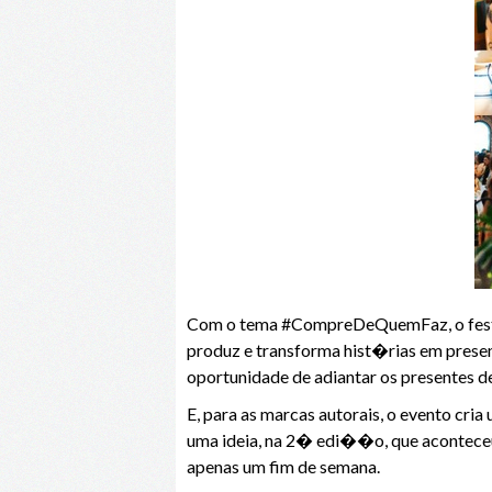
Com o tema #CompreDeQuemFaz, o festiv
produz e transforma hist�rias em prese
oportunidade de adiantar os presentes d
E, para as marcas autorais, o evento cr
uma ideia, na 2� edi��o, que aconteceu
apenas um fim de semana.