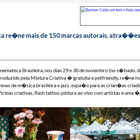
ca re�ne mais de 150 marcas autorais, atra��es
inemateca Brasileira, nos dias 29 e 30 de novembro (no s�bado, 
oduzido pela Mixtura Criativa � gratuita e petfriendly, re�ne m
ws de m�sica brasileira e jazz, espa�o para as crian�as criado
inas criativas, flash tattoo, pintura ao vivo com artistas e um