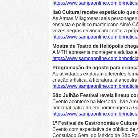
https://www.sampaonline.com.br/notici
Itaú Cultural recebe espetáculo que 
As Armas Milagrosas: seis personagens 
ensaísta e político martinicano Aimé Cé
vozes negras reivindicam contar a própr
https://www.sampaonline.com.br/notic
Mostra de Teatro de Heliópolis cheg
A MTH apresenta montagens adultas e in
https://www.sampaonline.com.br/notic
Programação de agosto para crianças 
As atividades exploram diferentes form
criação artística, à literatura, à ancestr
https://www.sampaonline.com.br/notic
São Julhão Festival revela lineup co
Evento acontece na Mercado Livre Arena
principal batizado em homenagem a Gab
https://www.sampaonline.com.br/notic
1º Festival de Gastronomia e Cultu
Evento com expectativa de público de 4
Consulado Geral do México de São Pa