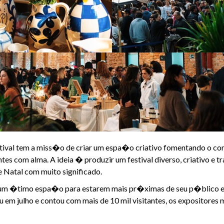
al tem a miss�o de criar um espa�o criativo fomentando o con
ntes com alma. A ideia � produzir um festival diverso, criativ
e Natal com muito significado.
ia um �timo espa�o para estarem mais pr�ximas de seu p�blico e 
 em julho e contou com mais de 10 mil visitantes, os expositor