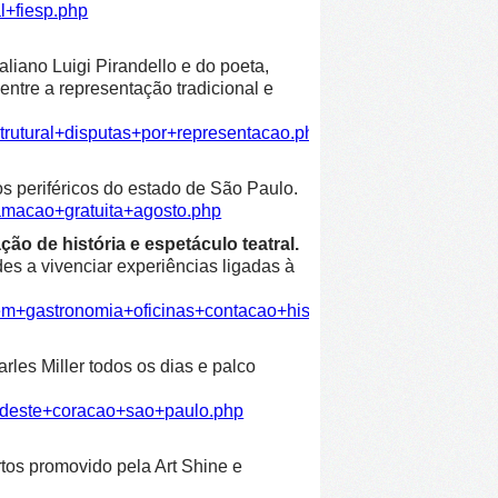
l+fiesp.php
liano Luigi Pirandello e do poeta,
entre a representação tradicional e
trutural+disputas+por+representacao.php
os periféricos do estado de São Paulo.
amacao+gratuita+agosto.php
ão de história e espetáculo teatral.
es a vivenciar experiências ligadas à
em+gastronomia+oficinas+contacao+historia+espetaculo+teatra
les Miller todos os dias e palco
ordeste+coracao+sao+paulo.php
rtos promovido pela Art Shine e