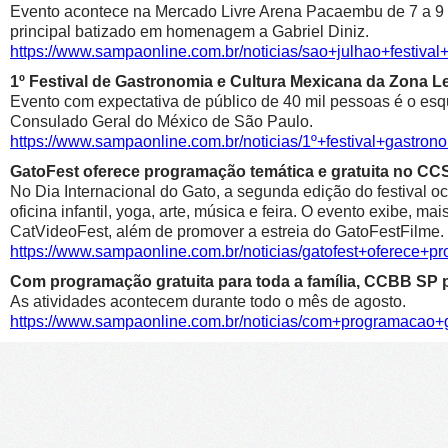
Evento acontece na Mercado Livre Arena Pacaembu de 7 a 9 de 
principal batizado em homenagem a Gabriel Diniz.
https://www.sampaonline.com.br/noticias/sao+julhao+festiv
1º Festival de Gastronomia e Cultura Mexicana da Zona 
Evento com expectativa de público de 40 mil pessoas é o esqu
Consulado Geral do México de São Paulo.
https://www.sampaonline.com.br/noticias/1º+festival+gastr
GatoFest oferece programação temática e gratuita no CC
No Dia Internacional do Gato, a segunda edição do festival oc
oficina infantil, yoga, arte, música e feira. O evento exibe, m
CatVideoFest, além de promover a estreia do GatoFestFilme.
https://www.sampaonline.com.br/noticias/gatofest+oferece+p
Com programação gratuita para toda a família, CCBB SP p
As atividades acontecem durante todo o mês de agosto.
https://www.sampaonline.com.br/noticias/com+programacao+g