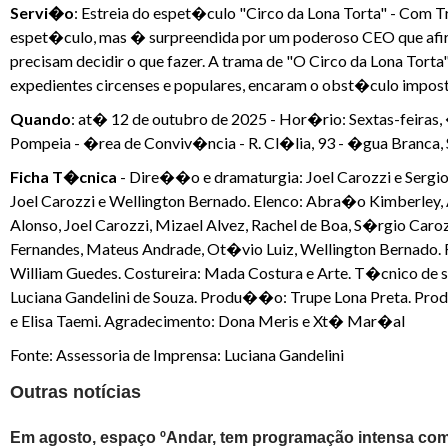
Servi�o
: Estreia do espet�culo "Circo da Lona Torta" - Com T
espet�culo, mas � surpreendida por um poderoso CEO que afirma 
precisam decidir o que fazer. A trama de "O Circo da Lona Torta"
expedientes circenses e populares, encaram o obst�culo impos
Quando
: at� 12 de outubro de 2025 - Hor�rio: Sextas-feira
Pompeia - �rea de Conviv�ncia - R. Cl�lia, 93 - �gua Branca,
Ficha T�cnica
- Dire��o e dramaturgia: Joel Carozzi e Serg
Joel Carozzi e Wellington Bernado. Elenco: Abra�o Kimberley,
Alonso, Joel Carozzi, Mizael Alvez, Rachel de Boa, S�rgio Caro
Fernandes, Mateus Andrade, Ot�vio Luiz, Wellington Bernado. F
William Guedes. Costureira: Mada Costura e Arte. T�cnico de s
Luciana Gandelini de Souza. Produ��o: Trupe Lona Preta. P
e Elisa Taemi. Agradecimento: Dona Meris e Xt� Mar�al
Fonte: Assessoria de Imprensa: Luciana Gandelini
Outras notícias
Em agosto, espaço ºAndar, tem programação intensa com 