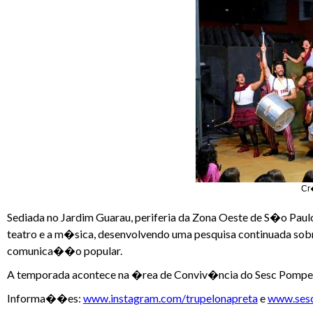
Cr
Sediada no Jardim Guarau, periferia da Zona Oeste de S�o Paulo,
teatro e a m�sica, desenvolvendo uma pesquisa continuada so
comunica��o popular.
A temporada acontece na �rea de Conviv�ncia do Sesc Pompeia
Informa��es:
www.instagram.com/trupelonapreta
e
www.sesc