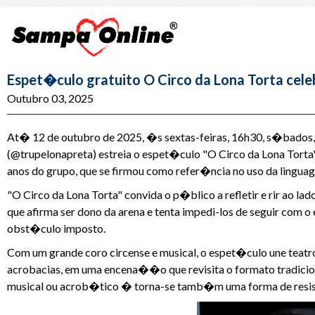
Espet�culo gratuito O Circo da Lona Torta cele
Outubro 03, 2025
At� 12 de outubro de 2025, �s sextas-feiras, 16h30, s�bados, 
(@trupelonapreta) estreia o espet�culo "O Circo da Lona Torta
anos do grupo, que se firmou como refer�ncia no uso da lingua
"O Circo da Lona Torta" convida o p�blico a refletir e rir ao l
que afirma ser dono da arena e tenta impedi-los de seguir com o
obst�culo imposto.
Com um grande coro circense e musical, o espet�culo une teat
acrobacias, em uma encena��o que revisita o formato tradici
musical ou acrob�tico � torna-se tamb�m uma forma de resis