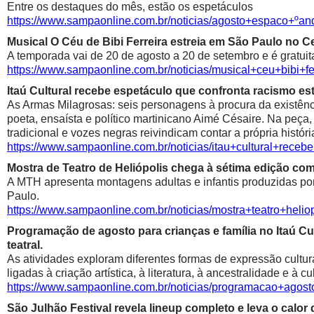
Entre os destaques do mês, estão os espetáculos
https://www.sampaonline.com.br/noticias/agosto+espaco+º
Musical O Céu de Bibi Ferreira estreia em São Paulo no Ce
A temporada vai de 20 de agosto a 20 de setembro e é gratuit
https://www.sampaonline.com.br/noticias/musical+ceu+bibi+fe
Itaú Cultural recebe espetáculo que confronta racismo est
As Armas Milagrosas: seis personagens à procura da existênci
poeta, ensaísta e político martinicano Aimé Césaire. Na peça,
tradicional e vozes negras reivindicam contar a própria históri
https://www.sampaonline.com.br/noticias/itau+cultural+rece
Mostra de Teatro de Heliópolis chega à sétima edição co
A MTH apresenta montagens adultas e infantis produzidas por 
Paulo.
https://www.sampaonline.com.br/noticias/mostra+teatro+he
Programação de agosto para crianças e família no Itaú Cul
teatral.
As atividades exploram diferentes formas de expressão cultur
ligadas à criação artística, à literatura, à ancestralidade e à cu
https://www.sampaonline.com.br/noticias/programacao+agosto
São Julhão Festival revela lineup completo e leva o calo