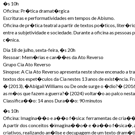
�s 10h
Oficina: Pr�tica dramat�rgica
Escrituras e performatividades em tempos de Abismo.
Oficina de pr�tica teatral a partir de textos po�ticos, liter
entre a subjetividade e sociedade. Durante a oficina as pessoa
c�nica.
Dia 18 de julho, sexta-feira, �s 20h
Ressoar: Mem�rias e can��es da Ato Reverso
Grupo Cia Ato Reverso
Sinopse: A Cia Ato Reverso apresenta neste show encenado a t
textos dos espet�culos da Cia nestes 13 anos de exist�ncia. 
� (2013), �Abigail Williams ou De onde surge o �dio?� (2016
as m�os que fazem a guerra?� (2024) voltar�o ao palco nes
Classifica��o: 14 anos Dura��o: 90 minutos
�s 10h
Oficina: Imagina��o e a��o f�sica: ferramentas de cria�
A partir dos conceitos �imagina��o� e �a��o f�sica�, a ofi
criativos, realizando an�lise e decupagem de um texto dram�