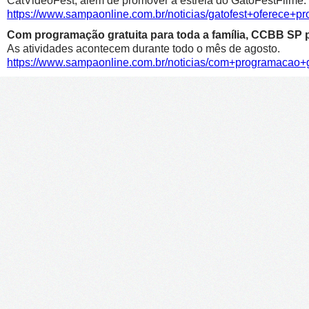
CatVideoFest, além de promover a estreia do GatoFestFilme.
https://www.sampaonline.com.br/noticias/gatofest+oferece+p
Com programação gratuita para toda a família, CCBB SP p
As atividades acontecem durante todo o mês de agosto.
https://www.sampaonline.com.br/noticias/com+programacao+g