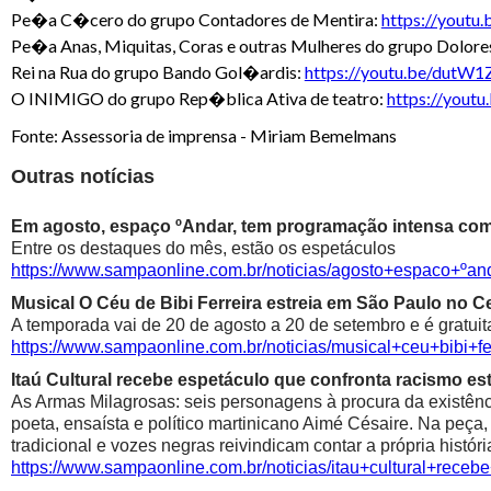
Pe�a C�cero do grupo Contadores de Mentira:
https://yout
Pe�a Anas, Miquitas, Coras e outras Mulheres do grupo Dolor
Rei na Rua do grupo Bando Gol�ardis:
https://youtu.be/dutW
O INIMIGO do grupo Rep�blica Ativa de teatro:
https://yo
Fonte: Assessoria de imprensa - Miriam Bemelmans
Outras notícias
Em agosto, espaço ºAndar, tem programação intensa com 
Entre os destaques do mês, estão os espetáculos
https://www.sampaonline.com.br/noticias/agosto+espaco+º
Musical O Céu de Bibi Ferreira estreia em São Paulo no Ce
A temporada vai de 20 de agosto a 20 de setembro e é gratuit
https://www.sampaonline.com.br/noticias/musical+ceu+bibi+fe
Itaú Cultural recebe espetáculo que confronta racismo est
As Armas Milagrosas: seis personagens à procura da existênci
poeta, ensaísta e político martinicano Aimé Césaire. Na peça,
tradicional e vozes negras reivindicam contar a própria históri
https://www.sampaonline.com.br/noticias/itau+cultural+rece