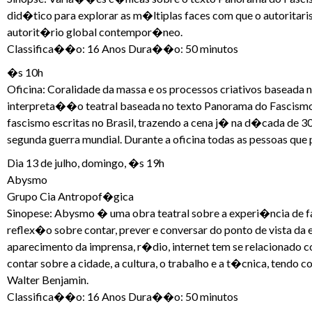
did�tico para explorar as m�ltiplas faces com que o autoritar
autorit�rio global contempor�neo.
Classifica��o: 16 Anos Dura��o: 50 minutos
�s 10h
Oficina: Coralidade da massa e os processos criativos baseada
interpreta��o teatral baseada no texto Panorama do Fascism
fascismo escritas no Brasil, trazendo a cena j� na d�cada de 3
segunda guerra mundial. Durante a oficina todas as pessoas q
Dia 13 de julho, domingo, �s 19h
Abysmo
Grupo Cia Antropof�gica
Sinopese: Abysmo � uma obra teatral sobre a experi�ncia de f
reflex�o sobre contar, prever e conversar do ponto de vista da
aparecimento da imprensa, r�dio, internet tem se relacionado 
contar sobre a cidade, a cultura, o trabalho e a t�cnica, tendo c
Walter Benjamin.
Classifica��o: 16 Anos Dura��o: 50 minutos