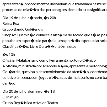
apresentar� procedimentos individuais que trabalham na muscu
processo de cria��o das personagens de modo a ressignificar 
Dia 19 de julho, s�bado, �s 20h
Rei na Rua
Grupo Bando Gol�ardis
Sinopse: Quem n�o conhece a hist�ria do tecido que s� as pes
popular um espet�culo par�dia, uma par�dia espetacular sobre o
Classifica��o: Livre Dura��o: 50 minutos
�s 10h
Oficina: Malabarismo como Ferramenta no Jogo C�nico
A oficina, ministrada por Marcelo R�ya, apresenta a metodolo
Gol�ardis, que visa o desenvolvimento da aten��o, coordena�
coletivo em cena, com jogos e t�cnicas de malabarismo com bast�
dan�a.
Dia 20 de julho, domingo, �s 19h
O Inimigo
Grupo Rep�blica Ativa de Teatro