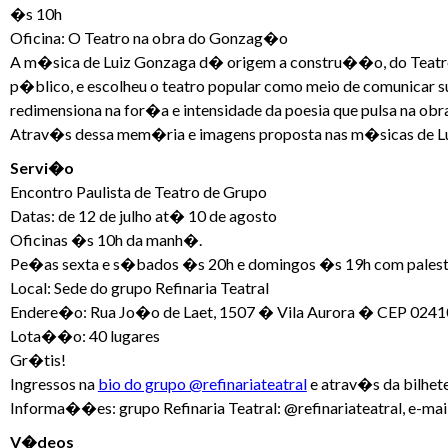
�s 10h
Oficina: O Teatro na obra do Gonzag�o
A m�sica de Luiz Gonzaga d� origem a constru��o, do Teatro
p�blico, e escolheu o teatro popular como meio de comunicar s
redimensiona na for�a e intensidade da poesia que pulsa na o
Atrav�s dessa mem�ria e imagens proposta nas m�sicas de Lu
Servi�o
Encontro Paulista de Teatro de Grupo
Datas: de 12 de julho at� 10 de agosto
Oficinas �s 10h da manh�.
Pe�as sexta e s�bados �s 20h e domingos �s 19h com palest
Local: Sede do grupo Refinaria Teatral
Endere�o: Rua Jo�o de Laet, 1507 � Vila Aurora � CEP 024
Lota��o: 40 lugares
Gr�tis!
Ingressos na
bio do grupo @refinariateatral
e atrav�s da bilhet
Informa��es: grupo Refinaria Teatral: @refinariateatral, e-mai
V�deos