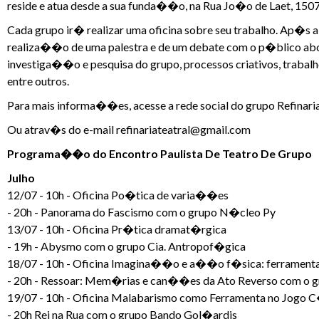
reside e atua desde a sua funda��o, na Rua Jo�o de Laet, 1507 
Cada grupo ir� realizar uma oficina sobre seu trabalho. Ap�s 
realiza��o de uma palestra e de um debate com o p�blico a
investiga��o e pesquisa do grupo, processos criativos, trabal
entre outros.
Para mais informa��es, acesse a rede social do grupo Refinaria
Ou atrav�s do e-mail refinariateatral@gmail.com
Programa��o do Encontro Paulista De Teatro De Grupo
Julho
12/07 - 10h - Oficina Po�tica de varia��es
- 20h - Panorama do Fascismo com o grupo N�cleo Py
13/07 - 10h - Oficina Pr�tica dramat�rgica
- 19h - Abysmo com o grupo Cia. Antropof�gica
18/07 - 10h - Oficina Imagina��o e a��o f�sica: ferrament
- 20h - Ressoar: Mem�rias e can��es da Ato Reverso com o g
19/07 - 10h - Oficina Malabarismo como Ferramenta no Jogo 
- 20h Rei na Rua com o grupo Bando Gol�ardis