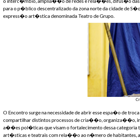
o interc�mbio, amplia��o de redes e rela��es, difus�o das
para o p�blico descentralizado da zona norte da cidade de S�
express�o art�stica denominada Teatro de Grupo.
Cr
O Encontro surge na necessidade de abrir esse espa�o de troca 
compartilhar distintos processos de cria��o, organiza��o, 
a��es pol�ticas que visam o fortalecimento dessa categoria t
art�sticas e teatrais com rela��o ao n�mero de habitantes, a 