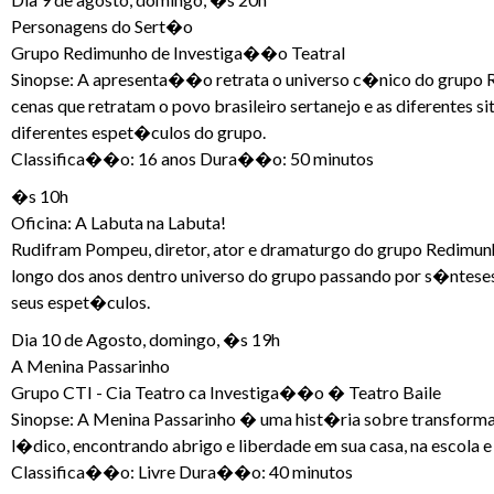
Personagens do Sert�o
Grupo Redimunho de Investiga��o Teatral
Sinopse: A apresenta��o retrata o universo c�nico do grupo 
cenas que retratam o povo brasileiro sertanejo e as diferente
diferentes espet�culos do grupo.
Classifica��o: 16 anos Dura��o: 50 minutos
�s 10h
Oficina: A Labuta na Labuta!
Rudifram Pompeu, diretor, ator e dramaturgo do grupo Redimunh
longo dos anos dentro universo do grupo passando por s�nteses
seus espet�culos.
Dia 10 de Agosto, domingo, �s 19h
A Menina Passarinho
Grupo CTI - Cia Teatro ca Investiga��o � Teatro Baile
Sinopse: A Menina Passarinho � uma hist�ria sobre transforma
l�dico, encontrando abrigo e liberdade em sua casa, na escola 
Classifica��o: Livre Dura��o: 40 minutos