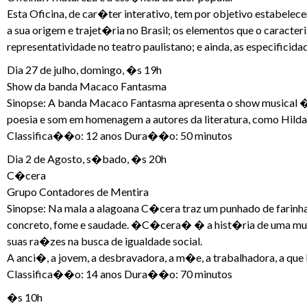
Esta Oficina, de car�ter interativo, tem por objetivo estabelec
a sua origem e trajet�ria no Brasil; os elementos que o caract
representatividade no teatro paulistano; e ainda, as especificida
Dia 27 de julho, domingo, �s 19h
Show da banda Macaco Fantasma
Sinopse: A banda Macaco Fantasma apresenta o show musical
poesia e som em homenagem a autores da literatura, como Hilda
Classifica��o: 12 anos Dura��o: 50 minutos
Dia 2 de Agosto, s�bado, �s 20h
C�cera
Grupo Contadores de Mentira
Sinopse: Na mala a alagoana C�cera traz um punhado de farinha,
concreto, fome e saudade. �C�cera� � a hist�ria de uma mulhe
suas ra�zes na busca de igualdade social.
A anci�, a jovem, a desbravadora, a m�e, a trabalhadora, a que
Classifica��o: 14 anos Dura��o: 70 minutos
�s 10h