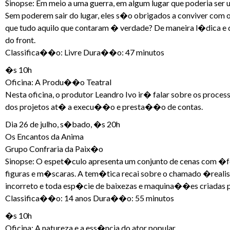
Sinopse: Em meio a uma guerra, em algum lugar que poderia ser 
Sem poderem sair do lugar, eles s�o obrigados a conviver com 
que tudo aquilo que contaram � verdade? De maneira l�dica e d
do front.
Classifica��o: Livre Dura��o: 47 minutos
�s 10h
Oficina: A Produ��o Teatral
Nesta oficina, o produtor Leandro Ivo ir� falar sobre os p
dos projetos at� a execu��o e presta��o de contas.
Dia 26 de julho, s�bado, �s 20h
Os Encantos da Anima
Grupo Confraria da Paix�o
Sinopse: O espet�culo apresenta um conjunto de cenas com �
figuras e m�scaras. A tem�tica recai sobre o chamado �realism
incorreto e toda esp�cie de baixezas e maquina��es criada
Classifica��o: 14 anos Dura��o: 55 minutos
�s 10h
Oficina: A natureza e a ess�ncia do ator popular