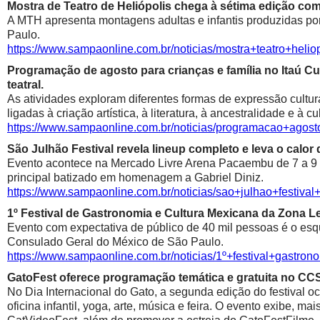
Mostra de Teatro de Heliópolis chega à sétima edição co
A MTH apresenta montagens adultas e infantis produzidas por 
Paulo.
https://www.sampaonline.com.br/noticias/mostra+teatro+he
Programação de agosto para crianças e família no Itaú Cul
teatral.
As atividades exploram diferentes formas de expressão cultur
ligadas à criação artística, à literatura, à ancestralidade e à cu
https://www.sampaonline.com.br/noticias/programacao+agosto
São Julhão Festival revela lineup completo e leva o calo
Evento acontece na Mercado Livre Arena Pacaembu de 7 a 9 de 
principal batizado em homenagem a Gabriel Diniz.
https://www.sampaonline.com.br/noticias/sao+julhao+festiv
1º Festival de Gastronomia e Cultura Mexicana da Zona 
Evento com expectativa de público de 40 mil pessoas é o esqu
Consulado Geral do México de São Paulo.
https://www.sampaonline.com.br/noticias/1º+festival+gastr
GatoFest oferece programação temática e gratuita no CC
No Dia Internacional do Gato, a segunda edição do festival oc
oficina infantil, yoga, arte, música e feira. O evento exibe, m