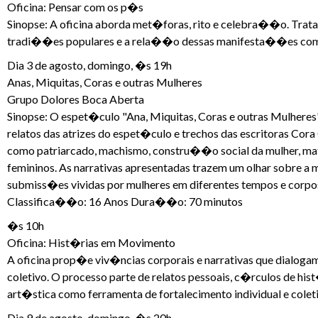
Oficina: Pensar com os p�s
Sinopse: A oficina aborda met�foras, rito e celebra��o. Trata 
tradi��es populares e a rela��o dessas manifesta��es com o
Dia 3 de agosto, domingo, �s 19h
Anas, Miquitas, Coras e outras Mulheres
Grupo Dolores Boca Aberta
Sinopse: O espet�culo "Ana, Miquitas, Coras e outras Mulheres"
relatos das atrizes do espet�culo e trechos das escritoras Cor
como patriarcado, machismo, constru��o social da mulher, ma
femininos. As narrativas apresentadas trazem um olhar sobre a 
submiss�es vividas por mulheres em diferentes tempos e corpo
Classifica��o: 16 Anos Dura��o: 70 minutos
�s 10h
Oficina: Hist�rias em Movimento
A oficina prop�e viv�ncias corporais e narrativas que dialog
coletivo. O processo parte de relatos pessoais, c�rculos de 
art�stica como ferramenta de fortalecimento individual e coleti
Dia 9 de agosto, domingo, �s 20h