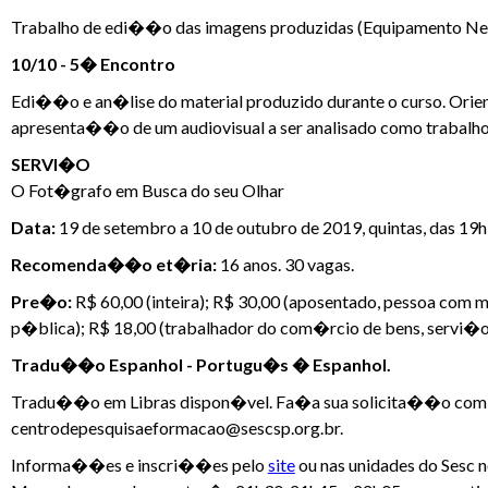
Trabalho de edi��o das imagens produzidas (Equipamento Ne
10/10 - 5� Encontro
Edi��o e an�lise do material produzido durante o curso. Or
apresenta��o de um audiovisual a ser analisado como trabalho
SERVI�O
O Fot�grafo em Busca do seu Olhar
Data:
19 de setembro a 10 de outubro de 2019, quintas, das 1
Recomenda��o et�ria:
16 anos. 30 vagas.
Pre�o:
R$ 60,00 (inteira); R$ 30,00 (aposentado, pessoa com m
p�blica); R$ 18,00 (trabalhador do com�rcio de bens, servi�os
Tradu��o Espanhol - Portugu�s � Espanhol.
Tradu��o em Libras dispon�vel. Fa�a sua solicita��o com n
centrodepesquisaeformacao@sescsp.org.br.
Informa��es e inscri��es pelo
site
ou nas unidades do Sesc