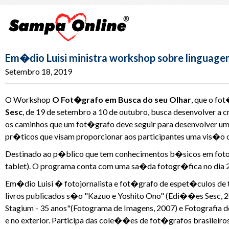
Em�dio Luisi ministra workshop sobre linguage
Setembro 18, 2019
O Workshop
O Fot�grafo em Busca do seu Olhar
, que o fo
Sesc
, de 19 de setembro a 10 de outubro, busca desenvolver a
os caminhos que um fot�grafo deve seguir para desenvolver um 
pr�ticos que visam proporcionar aos participantes uma vis�o 
Destinado ao p�blico que tem conhecimentos b�sicos em fot
tablet). O programa conta com uma sa�da fotogr�fica no dia 
Em�dio Luisi � fotojornalista e fot�grafo de espet�culos de te
livros publicados s�o "Kazuo e Yoshito Ono" (Edi��es Sesc, 20
Stagium - 35 anos"(Fotograma de Imagens, 2007) e Fotografia 
e no exterior. Participa das cole��es de fot�grafos brasileiro