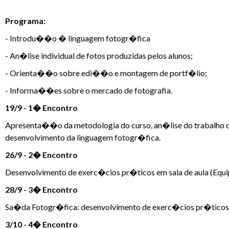
Programa:
- Introdu��o � linguagem fotogr�fica
- An�lise individual de fotos produzidas pelos alunos;
- Orienta��o sobre edi��o e montagem de portf�lio;
- Informa��es sobre o mercado de fotografia.
19/9 - 1� Encontro
Apresenta��o da metodologia do curso, an�lise do trabalho d
desenvolvimento da linguagem fotogr�fica.
26/9 - 2� Encontro
Desenvolvimento de exerc�cios pr�ticos em sala de aula (E
28/9 - 3� Encontro
Sa�da Fotogr�fica: desenvolvimento de exerc�cios pr�tico
3/10 - 4� Encontro