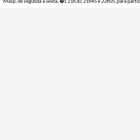
Masp, de segunda a sexta, �s 21h30, 21h45 e 22h05, para partic