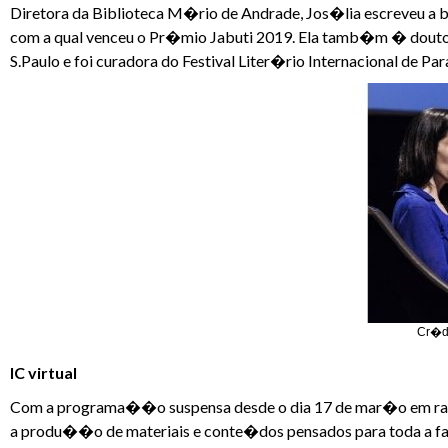
Diretora da Biblioteca M�rio de Andrade, Jos�lia escreveu a b
com a qual venceu o Pr�mio Jabuti 2019. Ela tamb�m � doutora
S.Paulo e foi curadora do Festival Liter�rio Internacional de Pa
Cr�di
IC virtual
Com a programa��o suspensa desde o dia 17 de mar�o em ra
a produ��o de materiais e conte�dos pensados para toda a 