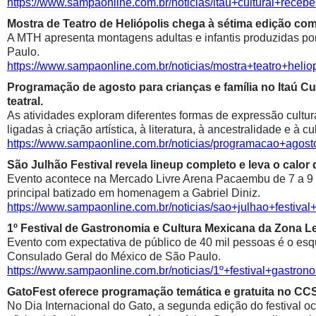
https://www.sampaonline.com.br/noticias/itau+cultural+rece
Mostra de Teatro de Heliópolis chega à sétima edição co
A MTH apresenta montagens adultas e infantis produzidas por 
Paulo.
https://www.sampaonline.com.br/noticias/mostra+teatro+he
Programação de agosto para crianças e família no Itaú Cul
teatral.
As atividades exploram diferentes formas de expressão cultur
ligadas à criação artística, à literatura, à ancestralidade e à cu
https://www.sampaonline.com.br/noticias/programacao+agosto
São Julhão Festival revela lineup completo e leva o calo
Evento acontece na Mercado Livre Arena Pacaembu de 7 a 9 de 
principal batizado em homenagem a Gabriel Diniz.
https://www.sampaonline.com.br/noticias/sao+julhao+festiv
1º Festival de Gastronomia e Cultura Mexicana da Zona 
Evento com expectativa de público de 40 mil pessoas é o esqu
Consulado Geral do México de São Paulo.
https://www.sampaonline.com.br/noticias/1º+festival+gastr
GatoFest oferece programação temática e gratuita no CC
No Dia Internacional do Gato, a segunda edição do festival oc