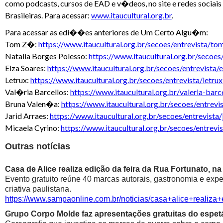
como podcasts, cursos de EAD e v�deos, no site e redes sociais
Brasileiras. Para acessar:
www.itaucultural.org.br
.
Para acessar as edi��es anteriores de Um Certo Algu�m:
Tom Z�:
https://www.itaucultural.org.br/secoes/entrevista/t
Natalia Borges Polesso:
https://www.itaucultural.org.br/secoe
Elza Soares:
https://www.itaucultural.org.br/secoes/entrevista
Letrux:
https://www.itaucultural.org.br/secoes/entrevista/letr
Val�ria Barcellos:
https://www.itaucultural.org.br/valeria-bar
Bruna Valen�a:
https://www.itaucultural.org.br/secoes/entrev
Jarid Arraes:
https://www.itaucultural.org.br/secoes/entrevista
Micaela Cyrino:
https://www.itaucultural.org.br/secoes/entrevi
Outras notícias
Casa de Alice realiza edição da feira da Rua Fortunato, na
Evento gratuito reúne 40 marcas autorais, gastronomia e exp
criativa paulistana.
https://www.sampaonline.com.br/noticias/casa+alice+realiza
Grupo Corpo Molde faz apresentações gratuitas do espetá