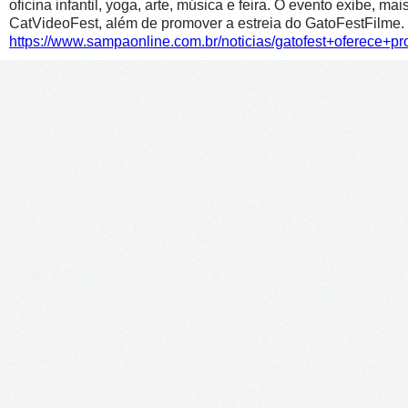
oficina infantil, yoga, arte, música e feira. O evento exibe, m
CatVideoFest, além de promover a estreia do GatoFestFilme.
https://www.sampaonline.com.br/noticias/gatofest+oferece+p