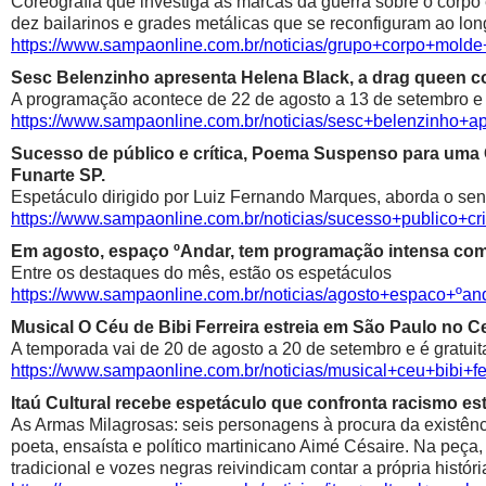
Coreografia que investiga as marcas da guerra sobre o corpo
dez bailarinos e grades metálicas que se reconfiguram ao lon
https://www.sampaonline.com.br/noticias/grupo+corpo+mold
Sesc Belenzinho apresenta Helena Black, a drag queen co
A programação acontece de 22 de agosto a 13 de setembro e é
https://www.sampaonline.com.br/noticias/sesc+belenzinho+
Sucesso de público e crítica, Poema Suspenso para uma
Funarte SP.
Espetáculo dirigido por Luiz Fernando Marques, aborda o sen
https://www.sampaonline.com.br/noticias/sucesso+public
Em agosto, espaço ºAndar, tem programação intensa com 
Entre os destaques do mês, estão os espetáculos
https://www.sampaonline.com.br/noticias/agosto+espaco+º
Musical O Céu de Bibi Ferreira estreia em São Paulo no Ce
A temporada vai de 20 de agosto a 20 de setembro e é gratuit
https://www.sampaonline.com.br/noticias/musical+ceu+bibi+fe
Itaú Cultural recebe espetáculo que confronta racismo est
As Armas Milagrosas: seis personagens à procura da existênci
poeta, ensaísta e político martinicano Aimé Césaire. Na peça,
tradicional e vozes negras reivindicam contar a própria históri