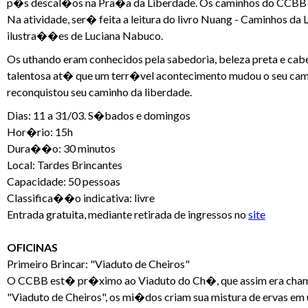
p�s descal�os na Pra�a da Liberdade. Os caminhos do CCBB que
Na atividade, ser� feita a leitura do livro Nuang - Caminhos da
ilustra��es de Luciana Nabuco.
Os uthando eram conhecidos pela sabedoria, beleza preta e cab
talentosa at� que um terr�vel acontecimento mudou o seu ca
reconquistou seu caminho da liberdade.
Dias: 11 a 31/03. S�bados e domingos
Hor�rio: 15h
Dura��o: 30 minutos
Local: Tardes Brincantes
Capacidade: 50 pessoas
Classifica��o indicativa: livre
Entrada gratuita, mediante retirada de ingressos no
site
OFICINAS
Primeiro Brincar: "Viaduto de Cheiros"
O CCBB est� pr�ximo ao Viaduto do Ch�, que assim era chamado
"Viaduto de Cheiros", os mi�dos criam sua mistura de ervas em 