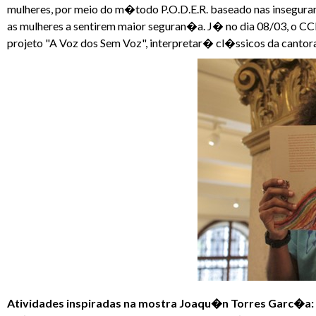
mulheres, por meio do m�todo P.O.D.E.R. baseado nas inseguran
as mulheres a sentirem maior seguran�a. J� no dia 08/03, o 
projeto "A Voz dos Sem Voz", interpretar� cl�ssicos da cantor
Atividades inspiradas na mostra Joaqu�n Torres Garc�a: