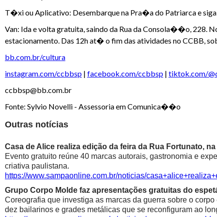
T�xi ou Aplicativo: Desembarque na Pra�a do Patriarca e sig
Van: Ida e volta gratuita, saindo da Rua da Consola��o, 228. 
estacionamento. Das 12h at� o fim das atividades no CCBB, s
bb.com.br/cultura
instagram.com/ccbbsp
|
facebook.com/ccbbsp
|
tiktok.com/@
ccbbsp@bb.com.br
Fonte: Sylvio Novelli - Assessoria em Comunica��o
Outras notícias
Casa de Alice realiza edição da feira da Rua Fortunato, na
Evento gratuito reúne 40 marcas autorais, gastronomia e exp
criativa paulistana.
https://www.sampaonline.com.br/noticias/casa+alice+realiza
Grupo Corpo Molde faz apresentações gratuitas do espetá
Coreografia que investiga as marcas da guerra sobre o corpo
dez bailarinos e grades metálicas que se reconfiguram ao lon