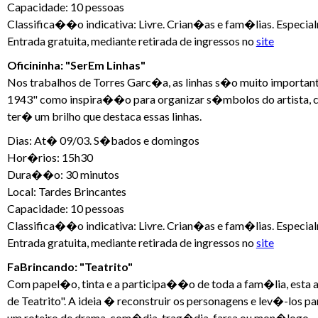
Capacidade: 10 pessoas
Classifica��o indicativa: Livre. Crian�as e fam�lias. Especia
Entrada gratuita, mediante retirada de ingressos no
site
Oficininha: "SerEm Linhas"
Nos trabalhos de Torres Garc�a, as linhas s�o muito important
1943" como inspira��o para organizar s�mbolos do artista, como
ter� um brilho que destaca essas linhas.
Dias: At� 09/03. S�bados e domingos
Hor�rios: 15h30
Dura��o: 30 minutos
Local: Tardes Brincantes
Capacidade: 10 pessoas
Classifica��o indicativa: Livre. Crian�as e fam�lias. Especia
Entrada gratuita, mediante retirada de ingressos no
site
FaBrincando: "Teatrito"
Com papel�o, tinta e a participa��o de toda a fam�lia, esta 
de Teatrito". A ideia � reconstruir os personagens e lev�-lo
um roteiro de drama, com�dia, trag�dia, farsa ou mon�logo.