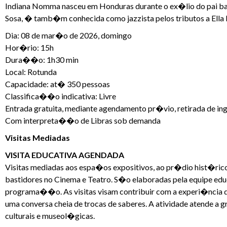
Indiana Nomma nasceu em Honduras durante o ex�lio do pai ba
Sosa, � tamb�m conhecida como jazzista pelos tributos a Ella Fi
Dia: 08 de mar�o de 2026, domingo
Hor�rio: 15h
Dura��o: 1h30 min
Local: Rotunda
Capacidade: at� 350 pessoas
Classifica��o indicativa: Livre
Entrada gratuita, mediante agendamento pr�vio, retirada de in
Com interpreta��o de Libras sob demanda
Visitas Mediadas
VISITA EDUCATIVA AGENDADA
Visitas mediadas aos espa�os expositivos, ao pr�dio hist�ric
bastidores no Cinema e Teatro. S�o elaboradas pela equipe ed
programa��o. As visitas visam contribuir com a experi�ncia d
uma conversa cheia de trocas de saberes. A atividade atende a 
culturais e museol�gicas.