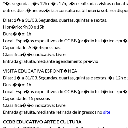
*�s segundas, �s 12h e �s 17h, s�o realizadas visitas educat
outros dias, � necess�ria a consulta na bilheteria sobre a disp
Dias: 1� a 31/03. Segundas, quartas, quintas e sextas.
Hor�rio: 9h30 e 15h
Dura��o: 1h
Local: Espa�os expositivos do CCBB (pr�dio hist�rico e pr�
Capacidade: At� 45 pessoas.
Classifica��o indicativa: Livre
Entrada gratuita, mediante agendamento pr�vio
VISITA EDUCATIVA ESPONT�NEA
Dias: 1� a 31/03. Segundas, quartas, quintas e sextas, �s 12h
Dura��o: 1h
Local: Espa�os expositivos do CCBB (pr�dio hist�rico e pr�
Capacidade: 15 pessoas
Classifica��o indicativa: Livre
Entrada gratuita, mediante retirada de ingressos no
site
CCBB EDUCATIVO ARTE E CULTURA