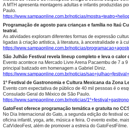
A MTH apresenta montagens adultas e infantis produzidas por 
Paulo.
https://www.sampaonline.com.br/noticias/mostra+teatro+he
Programação de agosto para crianças e família no Itaú Cul
teatral.
As atividades exploram diferentes formas de expressão cultur
ligadas à criação artística, à literatura, à ancestralidade e à cu
https://www.sampaonline.com.br/noticias/programacao+agosto
São Julhão Festival revela lineup completo e leva o calo
Evento acontece na Mercado Livre Arena Pacaembu de 7 a 9 de 
principal batizado em homenagem a Gabriel Diniz.
https://www.sampaonline.com.br/noticias/sao+julhao+festiv
1º Festival de Gastronomia e Cultura Mexicana da Zona 
Evento com expectativa de público de 40 mil pessoas é o esqu
Consulado Geral do México de São Paulo.
https://www.sampaonline.com.br/noticias/1º+festival+gastr
GatoFest oferece programação temática e gratuita no CC
No Dia Internacional do Gato, a segunda edição do festival oc
oficina infantil, yoga, arte, música e feira. O evento exibe, m
CatVideoFest, além de promover a estreia do GatoFestFilme.