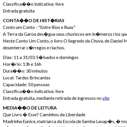
Classifica��o indicativa: livre
Entrada gratuita
CONTA��O DE HIST�RIAS
Conto um Conto - "Entre Rios e Ruas"
A Terra da Garoa des�gua seus chuviscos em in�meros rios que 
Neste Conto Um Conto, o livro O Segredo da Chuva, de Daniel
desenterrar c�rregos e riachos.
Dias: 11 a 31/03. S�bados e domingos
Hor�rio: 13h e 16h
Dura��o: 30 minutos
Local: Tardes Brincantes
Capacidade: 50 pessoas
Classifica��o indicativa: livre
Entrada gratuita, mediante retirada de ingressos no
site
MEDIA��O DE LEITURA
Que Livro � Esse? Caminhos da Liberdade
Madrinha Eunice, matriarca da Escola de Samba Lavap�s, � mo