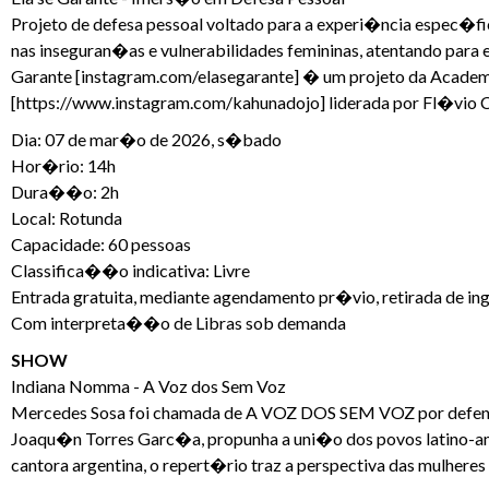
Projeto de defesa pessoal voltado para a experi�ncia espec�
nas inseguran�as e vulnerabilidades femininas, atentando para
Garante [instagram.com/elasegarante] � um projeto da Academi
[https://www.instagram.com/kahunadojo] liderada por Fl�vio 
Dia: 07 de mar�o de 2026, s�bado
Hor�rio: 14h
Dura��o: 2h
Local: Rotunda
Capacidade: 60 pessoas
Classifica��o indicativa: Livre
Entrada gratuita, mediante agendamento pr�vio, retirada de in
Com interpreta��o de Libras sob demanda
SHOW
Indiana Nomma - A Voz dos Sem Voz
Mercedes Sosa foi chamada de A VOZ DOS SEM VOZ por defende
Joaqu�n Torres Garc�a, propunha a uni�o dos povos latino-amer
cantora argentina, o repert�rio traz a perspectiva das mulhe