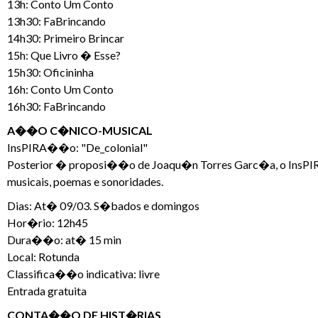
13h: Conto Um Conto
13h30: FaBrincando
14h30: Primeiro Brincar
15h: Que Livro � Esse?
15h30: Oficininha
16h: Conto Um Conto
16h30: FaBrincando
A��O C�NICO-MUSICAL
InsPIRA��o: "De_colonial"
Posterior � proposi��o de Joaqu�n Torres Garc�a, o InsPI
musicais, poemas e sonoridades.
Dias: At� 09/03. S�bados e domingos
Hor�rio: 12h45
Dura��o: at� 15 min
Local: Rotunda
Classifica��o indicativa: livre
Entrada gratuita
CONTA��O DE HIST�RIAS