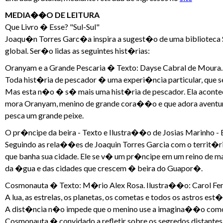
MEDIA��O DE LEITURA
Que Livro � Esse? "Sul-Sul"
Joaqu�n Torres Garc�a inspira a sugest�o de uma biblioteca S
global. Ser�o lidas as seguintes hist�rias:
Oranyam e a Grande Pescaria � Texto: Dayse Cabral de Moura.
Toda hist�ria de pescador � uma experi�ncia particular, que se 
Mas esta n�o � s� mais uma hist�ria de pescador. Ela aconte
mora Oranyam, menino de grande cora��o e que adora aventura
pesca um grande peixe.
O pr�ncipe da beira - Texto e Ilustra��o de Josias Marinho -
Seguindo as rela��es de Joaquin Torres Garcia com o territ�rio 
que banha sua cidade. Ele se v� um pr�ncipe em um reino de magia
da �gua e das cidades que crescem � beira do Guapor�.
Cosmonauta � Texto: M�rio Alex Rosa. Ilustra��o: Carol Fern
A lua, as estrelas, os planetas, os cometas e todos os astros est
A dist�ncia n�o impede que o menino use a imagina��o como um
Cosmonauta � convidado a refletir sobre os segredos distantes d