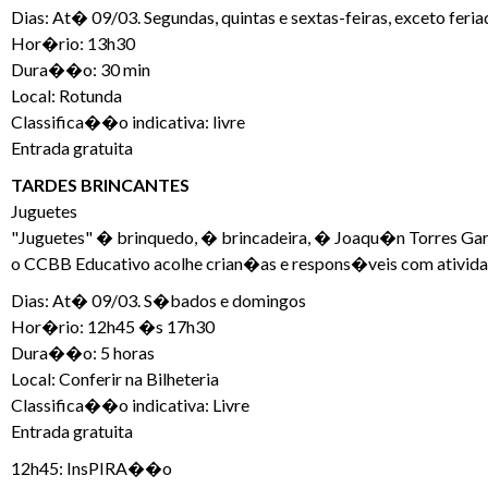
Dias: At� 09/03. Segundas, quintas e sextas-feiras, exceto feri
Hor�rio: 13h30
Dura��o: 30 min
Local: Rotunda
Classifica��o indicativa: livre
Entrada gratuita
TARDES BRINCANTES
Juguetes
"Juguetes" � brinquedo, � brincadeira, � Joaqu�n Torres Garc
o CCBB Educativo acolhe crian�as e respons�veis com atividad
Dias: At� 09/03. S�bados e domingos
Hor�rio: 12h45 �s 17h30
Dura��o: 5 horas
Local: Conferir na Bilheteria
Classifica��o indicativa: Livre
Entrada gratuita
12h45: InsPIRA��o