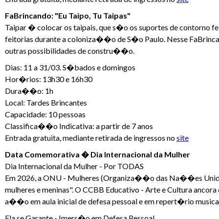
FaBrincando: "Eu Taipo, Tu Taipas"
Taipar � colocar os taipais, que s�o os suportes de contorno f
feitorias durante a coloniza��o de S�o Paulo. Nesse FaBrinc
outras possibilidades de constru��o.
Dias: 11 a 31/03. S�bados e domingos
Hor�rios: 13h30 e 16h30
Dura��o: 1h
Local: Tardes Brincantes
Capacidade: 10 pessoas
Classifica��o Indicativa: a partir de 7 anos
Entrada gratuita, mediante retirada de ingressos no
site
Data Comemorativa � Dia Internacional da Mulher
Dia Internacional da Mulher - Por TODAS
Em 2026, a ONU - Mulheres (Organiza��o das Na��es Unidas
mulheres e meninas". O CCBB Educativo - Arte e Cultura ancora
a��o em aula inicial de defesa pessoal e em repert�rio music
Ela se Garante - Imers�o em Defesa Pessoal