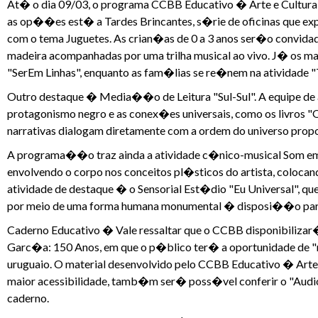
At� o dia 09/03, o programa CCBB Educativo � Arte e Cultura 
as op��es est� a Tardes Brincantes, s�rie de oficinas que exp
com o tema Juguetes. As crian�as de 0 a 3 anos ser�o convidad
madeira acompanhadas por uma trilha musical ao vivo. J� os maio
"SerEm Linhas", enquanto as fam�lias se re�nem na atividade 
Outro destaque � Media��o de Leitura "Sul-Sul". A equipe de
protagonismo negro e as conex�es universais, como os livros "
narrativas dialogam diretamente com a ordem do universo pro
A programa��o traz ainda a atividade c�nico-musical Som em
envolvendo o corpo nos conceitos pl�sticos do artista, colocan
atividade de destaque � o Sensorial Est�dio "Eu Universal", qu
por meio de uma forma humana monumental � disposi��o para q
Caderno Educativo � Vale ressaltar que o CCBB disponibilizar
Garc�a: 150 Anos, em que o p�blico ter� a oportunidade de "
uruguaio. O material desenvolvido pelo CCBB Educativo � Art
maior acessibilidade, tamb�m ser� poss�vel conferir o "Audio
caderno.