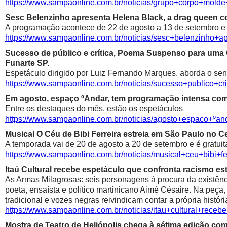
https://www.sampaonline.com.br/noticias/grupo+corpo+mold
Sesc Belenzinho apresenta Helena Black, a drag queen co
A programação acontece de 22 de agosto a 13 de setembro e é
https://www.sampaonline.com.br/noticias/sesc+belenzinho+
Sucesso de público e crítica, Poema Suspenso para uma
Funarte SP.
Espetáculo dirigido por Luiz Fernando Marques, aborda o sen
https://www.sampaonline.com.br/noticias/sucesso+public
Em agosto, espaço ºAndar, tem programação intensa com 
Entre os destaques do mês, estão os espetáculos
https://www.sampaonline.com.br/noticias/agosto+espaco+º
Musical O Céu de Bibi Ferreira estreia em São Paulo no Ce
A temporada vai de 20 de agosto a 20 de setembro e é gratuit
https://www.sampaonline.com.br/noticias/musical+ceu+bibi+fe
Itaú Cultural recebe espetáculo que confronta racismo est
As Armas Milagrosas: seis personagens à procura da existênci
poeta, ensaísta e político martinicano Aimé Césaire. Na peça,
tradicional e vozes negras reivindicam contar a própria históri
https://www.sampaonline.com.br/noticias/itau+cultural+rece
Mostra de Teatro de Heliópolis chega à sétima edição co