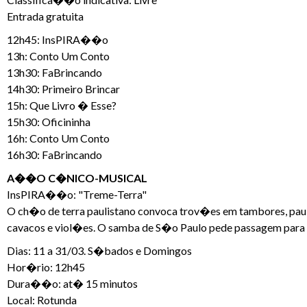
Entrada gratuita
12h45: InsPIRA��o
13h: Conto Um Conto
13h30: FaBrincando
14h30: Primeiro Brincar
15h: Que Livro � Esse?
15h30: Oficininha
16h: Conto Um Conto
16h30: FaBrincando
A��O C�NICO-MUSICAL
InsPIRA��o: "Treme-Terra"
O ch�o de terra paulistano convoca trov�es em tambores, pau-d
cavacos e viol�es. O samba de S�o Paulo pede passagem para a
Dias: 11 a 31/03. S�bados e Domingos
Hor�rio: 12h45
Dura��o: at� 15 minutos
Local: Rotunda