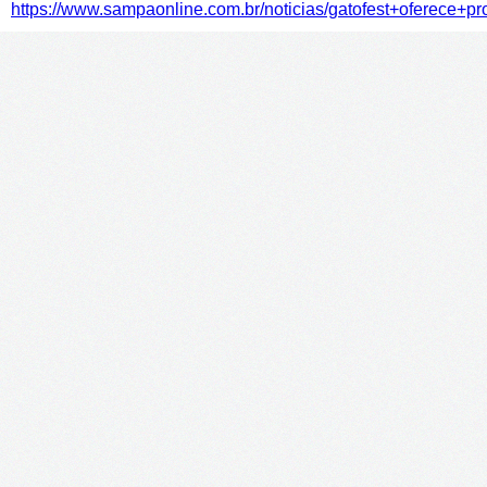
https://www.sampaonline.com.br/noticias/gatofest+oferece+p