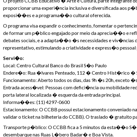
O projeto CCBB Educativo � Arte e Cultura, parte integrante 
proporcionar uma experi�ncia inclusiva e diversificada aos p�b
exposi��es e a programa��o cultural oferecida.
O programa visa expandir o conhecimento, fomentar o pertenci
de formar um p�blico engajado por meio da aprecia��o e re
debates sociais, e a adapta��o �s necessidades e viv�ncias 
representativo, estimulando a criatividade e express�o pessoal p
Servi�o:
Local: Centro Cultural Banco do Brasil S�o Paulo
Endere�o: Rua �lvares Penteado, 112 � Centro Hist�rico �
Funcionamento: Aberto todos os dias, das 9h �s 20h, exceto �
Entrada acess�vel: Pessoas com defici�ncia ou mobilidade redu
porta lateral localizada � esquerda da entrada principal.
Informa��es: (11) 4297-0600
Estacionamento: O CCBB possui estacionamento conveniado na
validar o ticket na bilheteria do CCBB). O traslado � gratuito p
Transporte p�blico: O CCBB fica a 5 minutos da esta��o S�
desembarque nas Ruas L�bero Badar� e Boa Vista.