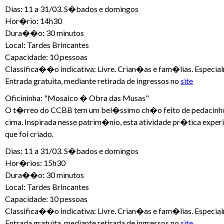
Dias: 11 a 31/03. S�bados e domingos
Hor�rio: 14h30
Dura��o: 30 minutos
Local: Tardes Brincantes
Capacidade: 10 pessoas
Classifica��o indicativa: Livre. Crian�as e fam�lias. Especia
Entrada gratuita, mediante retirada de ingressos no
site
Oficininha: "Mosaico � Obra das Musas"
O t�rreo do CCBB tem um bel�ssimo ch�o feito de pedacinhos d
cima. Inspirada nesse patrim�nio, esta atividade pr�tica expe
que foi criado.
Dias: 11 a 31/03. S�bados e domingos
Hor�rios: 15h30
Dura��o: 30 minutos
Local: Tardes Brincantes
Capacidade: 10 pessoas
Classifica��o indicativa: Livre. Crian�as e fam�lias. Especia
Entrada gratuita, mediante retirada de ingressos no
site