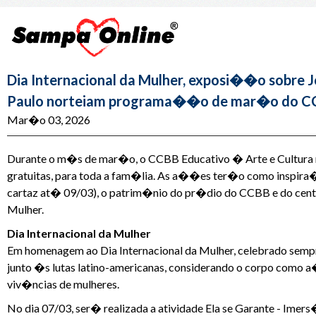
Dia Internacional da Mulher, exposi��o sobre 
Paulo norteiam programa��o de mar�o do CCB
Mar�o 03, 2026
Durante o m�s de mar�o, o CCBB Educativo � Arte e Cultura 
gratuitas, para toda a fam�lia. As a��es ter�o como inspi
cartaz at� 09/03), o patrim�nio do pr�dio do CCBB e do cen
Mulher.
Dia Internacional da Mulher
Em homenagem ao Dia Internacional da Mulher, celebrado semp
junto �s lutas latino-americanas, considerando o corpo como a
viv�ncias de mulheres.
No dia 07/03, ser� realizada a atividade Ela se Garante - Imer