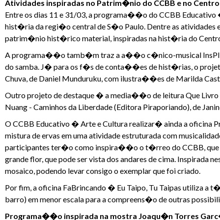
Atividades inspiradas no Patrim�nio do CCBB e no Centr
Entre os dias 11 e 31/03, a programa��o do CCBB Educativo �
hist�ria da regi�o central de S�o Paulo. Dentre as atividades 
patrim�nio hist�rico material, inspiradas na hist�ria do Cen
A programa��o tamb�m traz a a��o c�nico-musical InsPIRA
do samba. J� para os f�s de conta��es de hist�rias, o projet
Chuva, de Daniel Munduruku, com ilustra��es de Marilda Cast
Outro projeto de destaque � a media��o de leitura Que Livro �
Nuang - Caminhos da Liberdade (Editora Piraporiando), de Jan
O CCBB Educativo � Arte e Cultura realizar� ainda a oficina P
mistura de ervas em uma atividade estruturada com musicalidad
participantes ter�o como inspira��o o t�rreo do CCBB, que 
grande flor, que pode ser vista dos andares de cima. Inspirada 
mosaico, podendo levar consigo o exemplar que foi criado.
Por fim, a oficina FaBrincando � Eu Taipo, Tu Taipas utiliza a 
barro) em menor escala para a compreens�o de outras possibi
Programa��o inspirada na mostra Joaqu�n Torres Garc