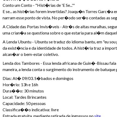
Conto um Conto - "Hist�rias de 'E Se...'"
E se... as hist�rias forem invertidas? Joaqu�n Torres Garc�a e
narram esse ponto de vista. No per�odo ser�o contadas as segu
A Cidade das Portas Invis�veis - Atr�s de altas muralhas, segu
uma crian�a se questiona sobre o que estaria para al�m daquel
A Lenda Ubuntu - Ubuntu se traduz do idioma bantu, em "eu sou 
da exist�ncia e da identidade de todos. A hist�ria traz a impo
alcan�ar o bem-estar coletivo.
Lenda dos Tambores - Essa lenda africana de Guin�-Bissau fala s
maneira, a lenda conta o surgimento do instrumento de batuque 
Dias: At� 09/03. S�bados e domingos
Hor�rio: 13h e 16h
Dura��o: 30 minutos
Local: Tardes Brincantes
Capacidade: 50 pessoas
Classifica��o indicativa: livre
Entrada gratuita, mediante retirada de ingressos no
site