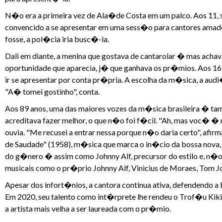
N�o era a primeira vez de Ala�de Costa em um palco. Aos 11, se
convencido a se apresentar em uma sess�o para cantores amad
fosse, a pol�cia iria busc�-la.
Dali em diante, a menina que gostava de cantarolar � mas achava
oportunidade que aparecia, j� que ganhava os pr�mios. Aos 16,
ir se apresentar por conta pr�pria. A escolha da m�sica, a a
"A� tomei gostinho", conta.
Aos 89 anos, uma das maiores vozes da m�sica brasileira � tam
acreditava fazer melhor, o que n�o foi f�cil. "Ah, mas voc� �
ouvia. "Me recusei a entrar nessa porque n�o daria certo", afi
de Saudade" (1958), m�sica que marca o in�cio da bossa nova,
do g�nero � assim como Johnny Alf, precursor do estilo e, n�o
musicais como o pr�prio Johnny Alf, Vinicius de Moraes, Tom J
Apesar dos infort�nios, a cantora continua ativa, defendendo 
Em 2020, seu talento como int�rprete lhe rendeu o Trof�u Kiki
a artista mais velha a ser laureada com o pr�mio.