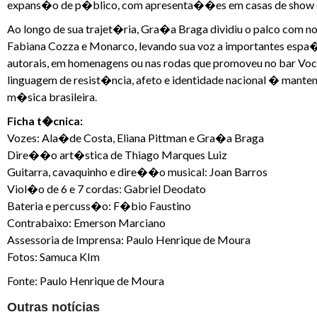
expans�o de p�blico, com apresenta��es em casas de show e f
Ao longo de sua trajet�ria, Gra�a Braga dividiu o palco com 
Fabiana Cozza e Monarco, levando sua voz a importantes espa�o
autorais, em homenagens ou nas rodas que promoveu no bar Vo
linguagem de resist�ncia, afeto e identidade nacional � mante
m�sica brasileira.
Ficha t�cnica:
Vozes: Ala�de Costa, Eliana Pittman e Gra�a Braga
Dire��o art�stica de Thiago Marques Luiz
Guitarra, cavaquinho e dire��o musical: Joan Barros
Viol�o de 6 e 7 cordas: Gabriel Deodato
Bateria e percuss�o: F�bio Faustino
Contrabaixo: Emerson Marciano
Assessoria de Imprensa: Paulo Henrique de Moura
Fotos: Samuca KIm
Fonte: Paulo Henrique de Moura
Outras notícias