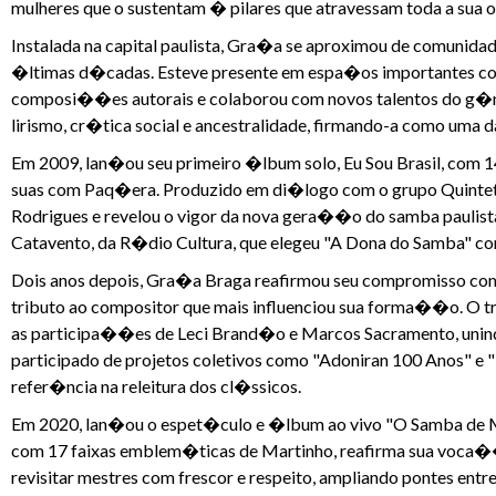
mulheres que o sustentam � pilares que atravessam toda a sua 
Instalada na capital paulista, Gra�a se aproximou de comunida
�ltimas d�cadas. Esteve presente em espa�os importantes c
composi��es autorais e colaborou com novos talentos do g�ner
lirismo, cr�tica social e ancestralidade, firmando-a como uma
Em 2009, lan�ou seu primeiro �lbum solo, Eu Sou Brasil, com 
suas com Paq�era. Produzido em di�logo com o grupo Quinteto
Rodrigues e revelou o vigor da nova gera��o do samba paulis
Catavento, da R�dio Cultura, que elegeu "A Dona do Samba" 
Dois anos depois, Gra�a Braga reafirmou seu compromisso co
tributo ao compositor que mais influenciou sua forma��o. O t
as participa��es de Leci Brand�o e Marcos Sacramento, unindo
participado de projetos coletivos como "Adoniran 100 Anos" e
refer�ncia na releitura dos cl�ssicos.
Em 2020, lan�ou o espet�culo e �lbum ao vivo "O Samba de Mar
com 17 faixas emblem�ticas de Martinho, reafirma sua voca�
revisitar mestres com frescor e respeito, ampliando pontes e