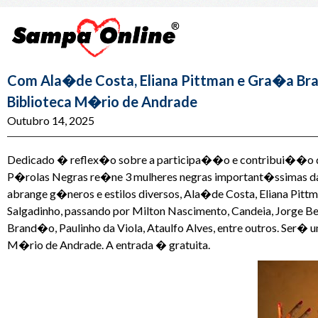
Com Ala�de Costa, Eliana Pittman e Gra�a Bra
Biblioteca M�rio de Andrade
Outubro 14, 2025
Dedicado � reflex�o sobre a participa��o e contribui��o de
P�rolas Negras re�ne 3 mulheres negras important�ssimas da n
abrange g�neros e estilos diversos, Ala�de Costa, Eliana Pi
Salgadinho, passando por Milton Nascimento, Candeia, Jorge Ben, 
Brand�o, Paulinho da Viola, Ataulfo Alves, entre outros. Ser�
M�rio de Andrade. A entrada � gratuita.