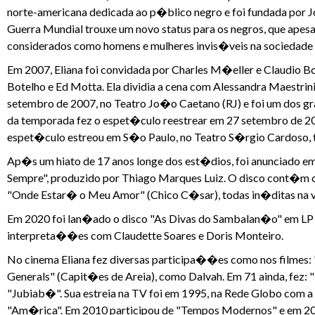
norte-americana dedicada ao p�blico negro e foi fundada por 
Guerra Mundial trouxe um novo status para os negros, que apesa
considerados como homens e mulheres invis�veis na sociedade 
Em 2007, Eliana foi convidada por Charles M�eller e Claudio Bot
Botelho e Ed Motta. Ela dividia a cena com Alessandra Maestr
setembro de 2007, no Teatro Jo�o Caetano (RJ) e foi um dos 
da temporada fez o espet�culo reestrear em 27 setembro de 20
espet�culo estreou em S�o Paulo, no Teatro S�rgio Cardoso
Ap�s um hiato de 17 anos longe dos est�dios, foi anunciado e
Sempre", produzido por Thiago Marques Luiz. O disco cont�m 
"Onde Estar� o Meu Amor" (Chico C�sar), todas in�ditas na vo
Em 2020 foi lan�ado o disco "As Divas do Sambalan�o" em LP e
interpreta��es com Claudette Soares e Doris Monteiro.
No cinema Eliana fez diversas participa��es como nos filmes: 
Generals" (Capit�es de Areia), como Dalvah. Em 71 ainda, fez: 
"Jubiab�". Sua estreia na TV foi em 1995, na Rede Globo com 
"Am�rica". Em 2010 participou de "Tempos Modernos" e em 2013,