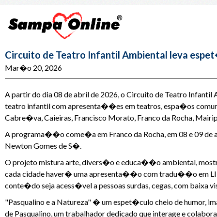
Circuito de Teatro Infantil Ambiental leva esp
Mar�o 20, 2026
A partir do dia 08 de abril de 2026, o Circuito de Teatro Infant
teatro infantil com apresenta��es em teatros, espa�os comuni
Cabre�va, Caieiras, Francisco Morato, Franco da Rocha, Mairip
A programa��o come�a em Franco da Rocha, em 08 e 09 de abril
Newton Gomes de S�.
O projeto mistura arte, divers�o e educa��o ambiental, most
cada cidade haver� uma apresenta��o com tradu��o em LIBRA
conte�do seja acess�vel a pessoas surdas, cegas, com baixa v
"Pasqualino e a Natureza" � um espet�culo cheio de humor, im
de Pasqualino, um trabalhador dedicado que interage e colabora