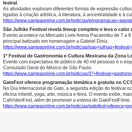
teatral.
As atividades exploram diferentes formas de expressão cultur
ligadas à criação artística, à literatura, à ancestralidade e à cu
https://www.sampaonline.com.br/noticias/programacao+agosto
São Julhão Festival revela lineup completo e leva o calo
Evento acontece na Mercado Livre Arena Pacaembu de 7 a 9 de 
principal batizado em homenagem a Gabriel Diniz.
https://www.sampaonline.com.br/noticias/sao+julhao+festiv
1º Festival de Gastronomia e Cultura Mexicana da Zona 
Evento com expectativa de público de 40 mil pessoas é o esqu
Consulado Geral do México de São Paulo.
https://www.sampaonline.com.br/noticias/1º+festival+gastr
GatoFest oferece programação temática e gratuita no CC
No Dia Internacional do Gato, a segunda edição do festival oc
oficina infantil, yoga, arte, música e feira. O evento exibe, m
CatVideoFest, além de promover a estreia do GatoFestFilme.
https://www.sampaonline.com.br/noticias/gatofest+oferece+p