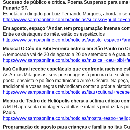
Sucesso de público e crítica, Poema Suspenso para uma
Funarte SP.
Espetáculo dirigido por Luiz Fernando Marques, aborda o sen
https://www.sampaonline.com.br/noticias/sucesso+public
Em agosto, espaço ºAndar, tem programação intensa com 
Entre os destaques do mês, estão os espetáculos
https://www.sampaonline.com.br/noticias/agosto+espaco+º
Musical O Céu de Bibi Ferreira estreia em São Paulo no Ce
A temporada vai de 20 de agosto a 20 de setembro e é gratuit
https://www.sampaonline.com.br/noticias/musical+ceu+bibi+fe
Itaú Cultural recebe espetáculo que confronta racismo est
As Armas Milagrosas: seis personagens à procura da existênci
poeta, ensaísta e político martinicano Aimé Césaire. Na peça,
tradicional e vozes negras reivindicam contar a própria históri
https://www.sampaonline.com.br/noticias/itau+cultural+rece
Mostra de Teatro de Heliópolis chega à sétima edição co
A MTH apresenta montagens adultas e infantis produzidas por 
Paulo.
https://www.sampaonline.com.br/noticias/mostra+teatro+he
Programação de agosto para crianças e família no Itaú Cul