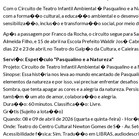
Com o Circuito de Teatro Infantil Ambiental � Pasqualino e a 
com a forma��o cultural, a educa��o ambiental e o desenvolv
sensibiliza��o, inclus�o e transforma��o social, por meio do
Ap�s a passagem por Franco da Rocha, o circuito segue para S
Almeida Filho, e 15 de abril na Escola Prefeito Waldir Jos� C
dias 22 e 23 de abril, no Teatro do Galp�o da Cultura, e Caieir
Servi�o: Espet�culo "Pasqualino e a Natureza"
Projeto: Circuito de Teatro Infantil Ambiental � Pasqualino e a
Sinopse: Essa hist�ria nos leva ao mundo encantado de Pasqualin
elementos da natureza e por isso, vai precisar enfrentar desafi
Sombra, que tenta apagar as cores e a alegria da natureza. Per
tamb�m � um ato de amor, colabora��o e alegria.
Dura��o: 60 minutos. Classifica��o: Livre.
Gr�tis (Sujeito a lota��o)
Quando: 08 e 09 de abril de 2026 (quarta e quinta-feira) - Hor�r
Onde: Teatro do Centro Cultural Newton Gomes de S� - Av. Sete 
Acessibilidade f�sica: Sim. Tradu��o em LIBRAS, audiodescri