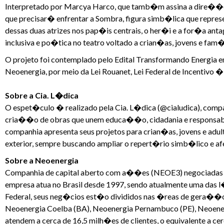
Interpretado por Marcya Harco, que tamb�m assina a dire��o
que precisar� enfrentar a Sombra, figura simb�lica que repres
dessas duas atrizes nos pap�is centrais, o her�i e a for�a a
inclusiva e po�tica no teatro voltado a crian�as, jovens e fam
O projeto foi contemplado pelo Edital Transformando Energia em
Neoenergia, por meio da Lei Rouanet, Lei Federal de Incentivo �
Sobre a Cia. L�dica
O espet�culo � realizado pela Cia. L�dica (@cialudica), com
cria��o de obras que unem educa��o, cidadania e responsabilid
companhia apresenta seus projetos para crian�as, jovens e adult
exterior, sempre buscando ampliar o repert�rio simb�lico e af
Sobre a Neoenergia
Companhia de capital aberto com a��es (NEOE3) negociadas na 
empresa atua no Brasil desde 1997, sendo atualmente uma das l
Federal, seus neg�cios est�o divididos nas �reas de gera��o
Neoenergia Coelba (BA), Neoenergia Pernambuco (PE), Neoener
atendem a cerca de 16,5 milh�es de clientes, o equivalente a ce