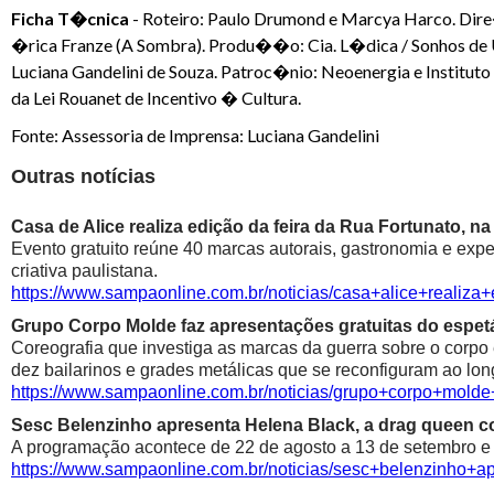
Ficha T�cnica
- Roteiro: Paulo Drumond e Marcya Harco. Dir
�rica Franze (A Sombra). Produ��o: Cia. L�dica / Sonhos de
Luciana Gandelini de Souza. Patroc�nio: Neoenergia e Institut
da Lei Rouanet de Incentivo � Cultura.
Fonte: Assessoria de Imprensa: Luciana Gandelini
Outras notícias
Casa de Alice realiza edição da feira da Rua Fortunato, na
Evento gratuito reúne 40 marcas autorais, gastronomia e exp
criativa paulistana.
https://www.sampaonline.com.br/noticias/casa+alice+realiza
Grupo Corpo Molde faz apresentações gratuitas do espetá
Coreografia que investiga as marcas da guerra sobre o corpo
dez bailarinos e grades metálicas que se reconfiguram ao lon
https://www.sampaonline.com.br/noticias/grupo+corpo+mold
Sesc Belenzinho apresenta Helena Black, a drag queen co
A programação acontece de 22 de agosto a 13 de setembro e é
https://www.sampaonline.com.br/noticias/sesc+belenzinho+