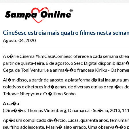
CineSesc estreia mais quatro filmes nesta sema
Agosto 04, 2020
A s�rie Cinema #EmCasaComSesc oferece a cada semana streamin
partir de quinta-feira, 6 de agosto, o Sesc Digital disponibili
Cega, de Toni Venturi, e a anima��o francesa Kiriku - Os homens
Al�m disso, a partir de agosto, a plataforma digital inaugur
coletivos e diretores ind�genas, de diversas etnias e regi�es 
Tekowe Nhepyrun e O �ltimo Sonho.
A ca�a
(Dire��o: Thomas Vintenberg, Dinamarca - Su�cia, 2013, 111
Ap�s um complicado div�rcio, Lucas, quarenta anos, tem uma
seu filho adolescente. Mas h� algo errado. Uma observa��o pa