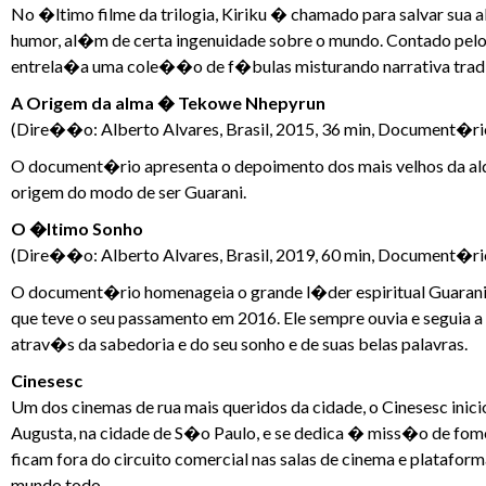
No �ltimo filme da trilogia, Kiriku � chamado para salvar sua a
humor, al�m de certa ingenuidade sobre o mundo. Contado pel
entrela�a uma cole��o de f�bulas misturando narrativa tradi
A Origem da alma � Tekowe Nhepyrun
(Dire��o: Alberto Alvares, Brasil, 2015, 36 min, Document�rio
O document�rio apresenta o depoimento dos mais velhos da a
origem do modo de ser Guarani.
O �ltimo Sonho
(Dire��o: Alberto Alvares, Brasil, 2019, 60 min, Document�rio
O document�rio homenageia o grande l�der espiritual Guarani 
que teve o seu passamento em 2016. Ele sempre ouvia e seguia 
atrav�s da sabedoria e do seu sonho e de suas belas palavras.
Cinesesc
Um dos cinemas de rua mais queridos da cidade, o Cinesesc ini
Augusta, na cidade de S�o Paulo, e se dedica � miss�o de fome
ficam fora do circuito comercial nas salas de cinema e plataf
mundo todo.