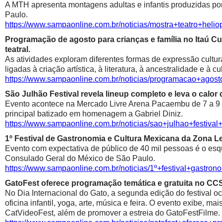
A MTH apresenta montagens adultas e infantis produzidas por 
Paulo.
https://www.sampaonline.com.br/noticias/mostra+teatro+he
Programação de agosto para crianças e família no Itaú Cul
teatral.
As atividades exploram diferentes formas de expressão cultur
ligadas à criação artística, à literatura, à ancestralidade e à cu
https://www.sampaonline.com.br/noticias/programacao+agosto
São Julhão Festival revela lineup completo e leva o calo
Evento acontece na Mercado Livre Arena Pacaembu de 7 a 9 de 
principal batizado em homenagem a Gabriel Diniz.
https://www.sampaonline.com.br/noticias/sao+julhao+festiv
1º Festival de Gastronomia e Cultura Mexicana da Zona 
Evento com expectativa de público de 40 mil pessoas é o esqu
Consulado Geral do México de São Paulo.
https://www.sampaonline.com.br/noticias/1º+festival+gastr
GatoFest oferece programação temática e gratuita no CC
No Dia Internacional do Gato, a segunda edição do festival oc
oficina infantil, yoga, arte, música e feira. O evento exibe, m
CatVideoFest, além de promover a estreia do GatoFestFilme.