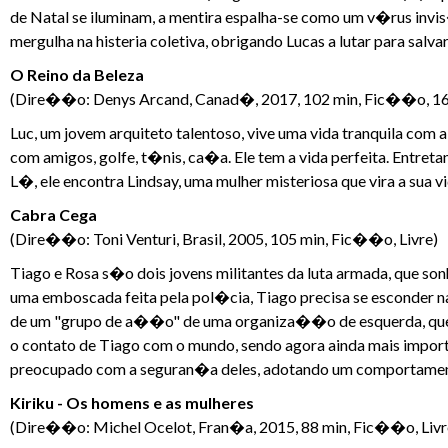
de Natal se iluminam, a mentira espalha-se como um v�rus inv
mergulha na histeria coletiva, obrigando Lucas a lutar para salvar
O Reino da Beleza
(Dire��o: Denys Arcand, Canad�, 2017, 102 min, Fic��o, 16
Luc, um jovem arquiteto talentoso, vive uma vida tranquila com a
com amigos, golfe, t�nis, ca�a. Ele tem a vida perfeita. Entreta
L�, ele encontra Lindsay, uma mulher misteriosa que vira a sua 
Cabra Cega
(Dire��o: Toni Venturi, Brasil, 2005, 105 min, Fic��o, Livre)
Tiago e Rosa s�o dois jovens militantes da luta armada, que s
uma emboscada feita pela pol�cia, Tiago precisa se esconder n
de um "grupo de a��o" de uma organiza��o de esquerda, que 
o contato de Tiago com o mundo, sendo agora ainda mais importa
preocupado com a seguran�a deles, adotando um comportamento
Kiriku - Os homens e as mulheres
(Dire��o: Michel Ocelot, Fran�a, 2015, 88 min, Fic��o, Livr