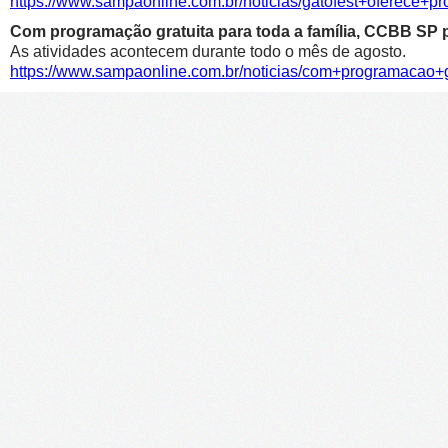
https://www.sampaonline.com.br/noticias/gatofest+oferece+p
Com programação gratuita para toda a família, CCBB SP p
As atividades acontecem durante todo o mês de agosto.
https://www.sampaonline.com.br/noticias/com+programacao+g