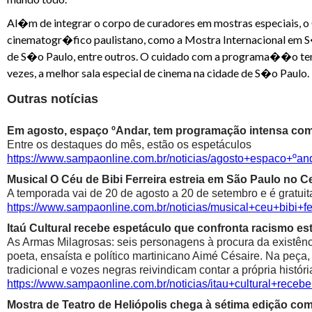
Al�m de integrar o corpo de curadores em mostras especiais, 
cinematogr�fico paulistano, como a Mostra Internacional em S�o
de S�o Paulo, entre outros. O cuidado com a programa��o tem 
vezes, a melhor sala especial de cinema na cidade de S�o Paulo.
Outras notícias
Em agosto, espaço ºAndar, tem programação intensa com 
Entre os destaques do mês, estão os espetáculos
https://www.sampaonline.com.br/noticias/agosto+espaco+º
Musical O Céu de Bibi Ferreira estreia em São Paulo no Ce
A temporada vai de 20 de agosto a 20 de setembro e é gratuit
https://www.sampaonline.com.br/noticias/musical+ceu+bibi+fe
Itaú Cultural recebe espetáculo que confronta racismo est
As Armas Milagrosas: seis personagens à procura da existênci
poeta, ensaísta e político martinicano Aimé Césaire. Na peça,
tradicional e vozes negras reivindicam contar a própria históri
https://www.sampaonline.com.br/noticias/itau+cultural+rece
Mostra de Teatro de Heliópolis chega à sétima edição co