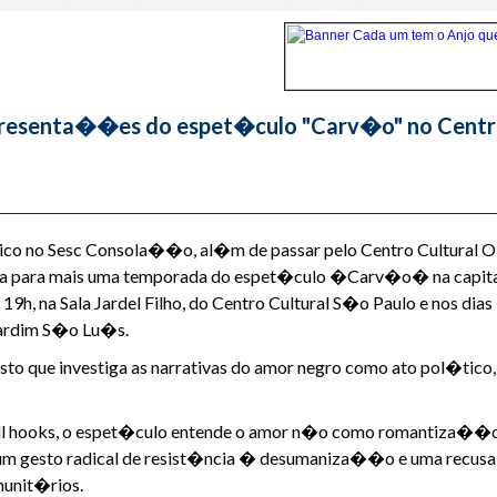
presenta��es do espet�culo "Carv�o" no Centro
o no Sesc Consola��o, al�m de passar pelo Centro Cultural Olid
ara para mais uma temporada do espet�culo �Carv�o� na capital 
9h, na Sala Jardel Filho, do Centro Cultural S�o Paulo e nos dia
Jardim S�o Lu�s.
ue investiga as narrativas do amor negro como ato pol�tico, f
ell hooks, o espet�culo entende o amor n�o como romantiza��o
 um gesto radical de resist�ncia � desumaniza��o e uma recusa 
munit�rios.