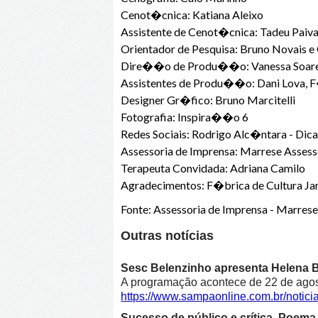
Cenot�cnica: Katiana Aleixo
Assistente de Cenot�cnica: Tadeu Paiv
Orientador de Pesquisa: Bruno Novais e
Dire��o de Produ��o: Vanessa Soa
Assistentes de Produ��o: Dani Lova, 
Designer Gr�fico: Bruno Marcitelli
Fotografia: Inspira��o 6
Redes Sociais: Rodrigo Alc�ntara - Dica
Assessoria de Imprensa: Marrese Assess
Terapeuta Convidada: Adriana Camilo
Agradecimentos: F�brica de Cultura J
Fonte: Assessoria de Imprensa - Marrese
Outras notícias
Sesc Belenzinho apresenta Helena Bl
A programação acontece de 22 de agost
https://www.sampaonline.com.br/noti
Sucesso de público e crítica, Poe