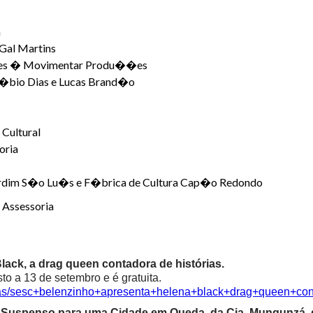
a
 Gal Martins
res � Movimentar Produ��es
F�bio Dias e Lucas Brand�o
 Cultural
oria
ardim S�o Lu�s e F�brica de Cultura Cap�o Redondo
 Assessoria
ack, a drag queen contadora de histórias.
o a 13 de setembro e é gratuita.
cias/sesc+belenzinho+apresenta+helena+black+drag+queen+con
ma Suspenso para uma Cidade em Queda, da Cia. Mungunzá,