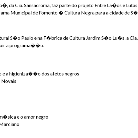
da Cia. Sansacroma, faz parte do projeto Entre La�os e Lutas 
a Municipal de Fomento � Cultura Negra para a cidade de S�o 
ral S�o Paulo e na F�brica de Cultura Jardim S�o Lu�s, a Cia
eguir a programa��o:
o e a higieniza��o dos afetos negros
 Novais
 m�sica e o amor negro
 Marciano