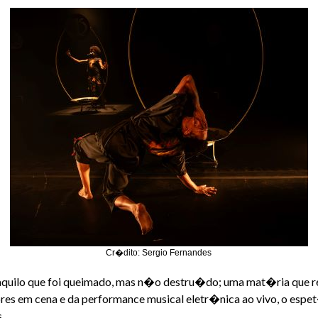
Cr�dito: Sergio Fernandes
aquilo que foi queimado, mas n�o destru�do; uma mat�ria que re
res em cena e da performance musical eletr�nica ao vivo, o espe
.