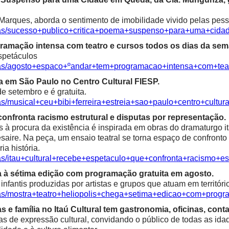
Marques, aborda o sentimento de imobilidade vivido pelas pess
icias/sucesso+publico+critica+poema+suspenso+para+uma+ci
ramação intensa com teatro e cursos todos os dias da sem
spetáculos
cias/agosto+espaco+ºandar+tem+programacao+intensa+com+te
ia em São Paulo no Centro Cultural FIESP.
e setembro e é gratuita.
as/musical+ceu+bibi+ferreira+estreia+sao+paulo+centro+cultura
confronta racismo estrutural e disputas por representação.
à procura da existência é inspirada em obras do dramaturgo ita
saire. Na peça, um ensaio teatral se torna espaço de confronto 
ia história.
ias/itau+cultural+recebe+espetaculo+que+confronta+racismo+es
a à sétima edição com programação gratuita em agosto.
fantis produzidas por artistas e grupos que atuam em territóri
ias/mostra+teatro+heliopolis+chega+setima+edicao+com+progr
e família no Itaú Cultural tem gastronomia, oficinas, contaç
as de expressão cultural, convidando o público de todas as idad