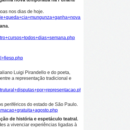
oas nos dias de hoje.
dade+queda+cia+mungunza+ganha+nova+temporada+funarte.ph
ana.
atro+cursos+todos+dias+semana.php
l+fiesp.php
liano Luigi Pirandello e do poeta,
entre a representação tradicional e
trutural+disputas+por+representacao.php
os periféricos do estado de São Paulo.
amacao+gratuita+agosto.php
ão de história e espetáculo teatral.
es a vivenciar experiências ligadas à