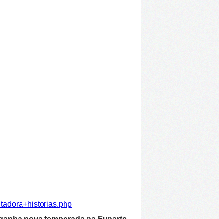
tadora+historias.php
 ganha nova temporada na Funarte