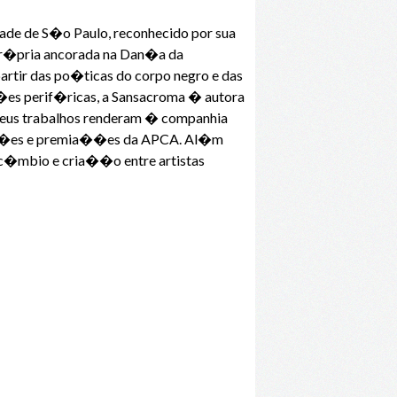
de de S�o Paulo, reconhecido por sua
pr�pria ancorada na Dan�a da
artir das po�ticas do corpo negro e das
s�es perif�ricas, a Sansacroma � autora
eus trabalhos renderam � companhia
ca��es e premia��es da APCA. Al�m
erc�mbio e cria��o entre artistas