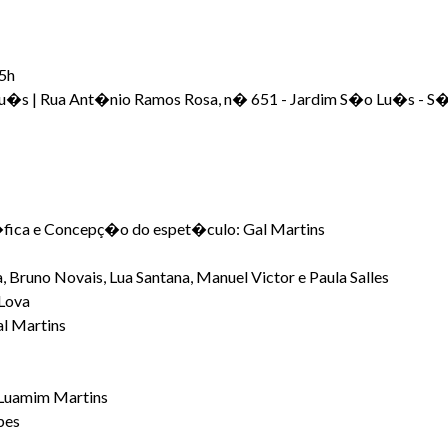
15h
 Lu�s | Rua Ant�nio Ramos Rosa, n� 651 - Jardim S�o Lu�s - S
fica e Concepç�o do espet�culo: Gal Martins
 Bruno Novais, Lua Santana, Manuel Victor e Paula Salles
Lova
al Martins
e Luamim Martins
pes