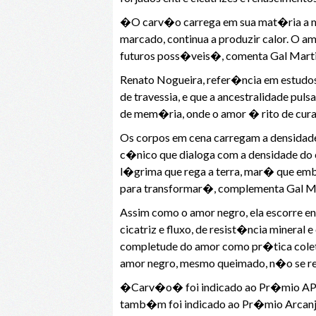
�O carv�o carrega em sua mat�ria a m
marcado, continua a produzir calor. O a
futuros poss�veis�, comenta Gal Martin
Renato Nogueira, refer�ncia em estudos
de travessia, e que a ancestralidade p
de mem�ria, onde o amor � rito de cur
Os corpos em cena carregam a densidade 
c�nico que dialoga com a densidade do c
l�grima que rega a terra, mar� que emba
para transformar�, complementa Gal Ma
Assim como o amor negro, ela escorre e
cicatriz e fluxo, de resist�ncia mineral
completude do amor como pr�tica coleti
amor negro, mesmo queimado, n�o se re
�Carv�o� foi indicado ao Pr�mio APCA,
tamb�m foi indicado ao Pr�mio Arcanj