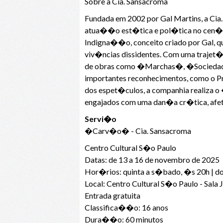
Sobre a Cia. Sansacroma
Fundada em 2002 por Gal Martins, a Ci
atua��o est�tica e pol�tica no cen�r
Indigna��o, conceito criado por Gal, q
viv�ncias dissidentes. Com uma trajet�
de obras como �Marchas�, �Sociedade
importantes reconhecimentos, como o
dos espet�culos, a companhia realiza o 
engajados com uma dan�a cr�tica, afeti
Servi�o
�Carv�o� - Cia. Sansacroma
Centro Cultural S�o Paulo
Datas: de 13 a 16 de novembro de 2025
Hor�rios: quinta a s�bado, �s 20h | d
Local: Centro Cultural S�o Paulo - Sala 
Entrada gratuita
Classifica��o: 16 anos
Dura��o: 60 minutos