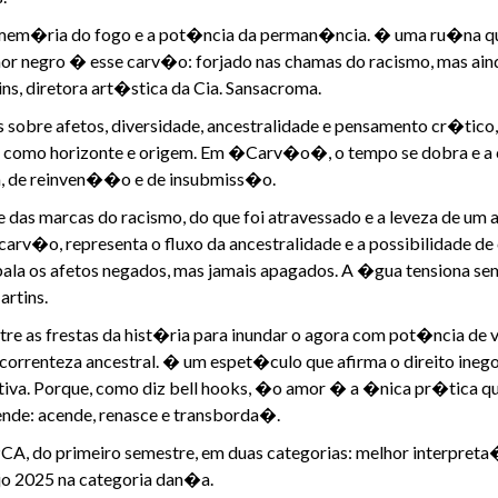
em�ria do fogo e a pot�ncia da perman�ncia. � uma ru�na que
mor negro � esse carv�o: forjado nas chamas do racismo, mas aind
s, diretora art�stica da Cia. Sansacroma.
 sobre afetos, diversidade, ancestralidade e pensamento cr�tic
ulsa como horizonte e origem. Em �Carv�o�, o tempo se dobra e a
a, de reinven��o e de insubmiss�o.
das marcas do racismo, do que foi atravessado e a leveza de um a
arv�o, representa o fluxo da ancestralidade e a possibilidade de 
la os afetos negados, mas jamais apagados. A �gua tensiona sem s
rtins.
ntre as frestas da hist�ria para inundar o agora com pot�ncia
 e correnteza ancestral. � um espet�culo que afirma o direito inego
va. Porque, como diz bell hooks, �o amor � a �nica pr�tica qu
nde: acende, renasce e transborda�.
 do primeiro semestre, em duas categorias: melhor interpreta�
o 2025 na categoria dan�a.