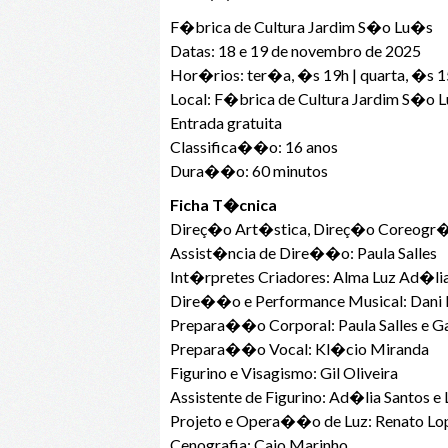
F�brica de Cultura Jardim S�o Lu�s
Datas: 18 e 19 de novembro de 2025
Hor�rios: ter�a, �s 19h | quarta, �s 
Local: F�brica de Cultura Jardim S�o
Entrada gratuita
Classifica��o: 16 anos
Dura��o: 60 minutos
Ficha T�cnica
Direç�o Art�stica, Direç�o Coreogr�
Assist�ncia de Dire��o: Paula Salles
Int�rpretes Criadores: Alma Luz Ad�lia,
Dire��o e Performance Musical: Dani 
Prepara��o Corporal: Paula Salles e G
Prepara��o Vocal: Kl�cio Miranda
Figurino e Visagismo: Gil Oliveira
Assistente de Figurino: Ad�lia Santos 
Projeto e Opera��o de Luz: Renato Lo
Cenografia: Caio Marinho