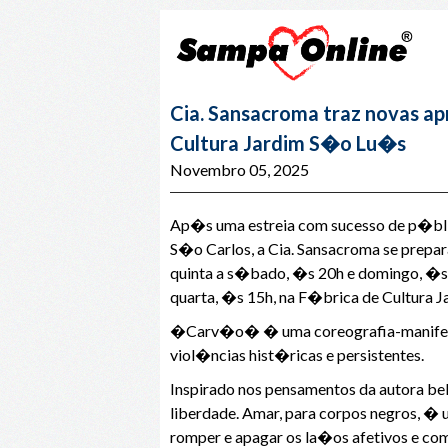
Cia. Sansacroma traz novas a
Cultura Jardim S�o Lu�s
Novembro 05, 2025
Ap�s uma estreia com sucesso de p�blic
S�o Carlos, a Cia. Sansacroma se prep
quinta a s�bado, �s 20h e domingo, �s 1
quarta, �s 15h, na F�brica de Cultura 
�Carv�o� � uma coreografia-manifesto q
viol�ncias hist�ricas e persistentes.
Inspirado nos pensamentos da autora b
liberdade. Amar, para corpos negros, �
romper e apagar os la�os afetivos e co