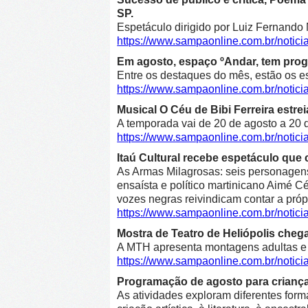
SP.
Espetáculo dirigido por Luiz Fernando 
https://www.sampaonline.com.br/not
Em agosto, espaço ºAndar, tem prog
Entre os destaques do mês, estão os e
https://www.sampaonline.com.br/noti
Musical O Céu de Bibi Ferreira estre
A temporada vai de 20 de agosto a 20 d
https://www.sampaonline.com.br/notici
Itaú Cultural recebe espetáculo que 
As Armas Milagrosas: seis personagens 
ensaísta e político martinicano Aimé Cé
vozes negras reivindicam contar a própr
https://www.sampaonline.com.br/notic
Mostra de Teatro de Heliópolis cheg
A MTH apresenta montagens adultas e in
https://www.sampaonline.com.br/notic
Programação de agosto para crianças 
As atividades exploram diferentes form