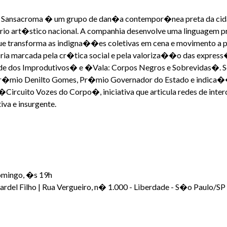
a. Sansacroma � um grupo de dan�a contempor�nea preta da cida
io art�stico nacional. A companhia desenvolve uma linguagem 
ue transforma as indigna��es coletivas em cena e movimento a p
ria marcada pela cr�tica social e pela valoriza��o das expres
 dos Improdutivos� e �Vala: Corpos Negros e Sobrevidas�. S
 Pr�mio Denilto Gomes, Pr�mio Governador do Estado e indi
�Circuito Vozes do Corpo�, iniciativa que articula redes de int
va e insurgente.
omingo, �s 19h
Jardel Filho | Rua Vergueiro, n� 1.000 - Liberdade - S�o Paulo/SP