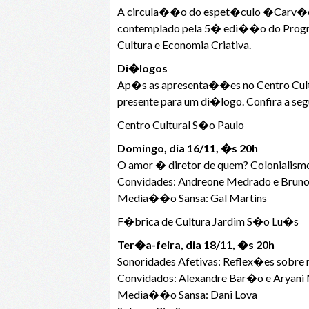
A circula��o do espet�culo �Carv�o�, 
contemplado pela 5� edi��o do Program
Cultura e Economia Criativa.
Di�logos
Ap�s as apresenta��es no Centro Cultu
presente para um di�logo. Confira a s
Centro Cultural S�o Paulo
Domingo, dia 16/11, �s 20h
O amor � diretor de quem? Colonialism
Convidades: Andreone Medrado e Bruno
Media��o Sansa: Gal Martins
F�brica de Cultura Jardim S�o Lu�s
Ter�a-feira, dia 18/11, �s 20h
Sonoridades Afetivas: Reflex�es sobre
Convidados: Alexandre Bar�o e Aryani
Media��o Sansa: Dani Lova