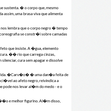
 sustenta. � o corpo que, mesmo
a assim, uma brasa viva que alimenta
o, nos lembra que o corpo negro � tempo
 coreografia se constr�i sobre camadas
feto que insiste. A �gua, elemento
cura. �� rio que carrega cinzas,
ilenciar, cura sem apagar e dissolve
 de vida. �Carv�o� � uma dan�a feita de
ci�vel ao afeto negro, reivindica a
e pode nos levar al�m do medo - e o
�o e melhor figurino. Al�m disso,