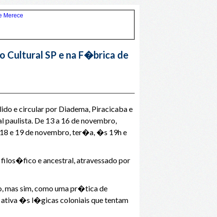
 Cultural SP e na F�brica de
o e circular por Diadema, Piracicaba e
paulista. De 13 a 16 de novembro,
s 18 e 19 de novembro, ter�a, �s 19h e
ilos�fico e ancestral, atravessado por
, mas sim, como uma pr�tica de
ativa �s l�gicas coloniais que tentam