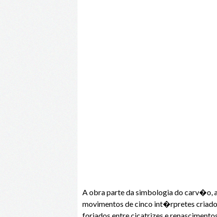
A obra parte da simbologia do carv�o, 
movimentos de cinco int�rpretes criado
forjados entre cicatrizes e renascimentos