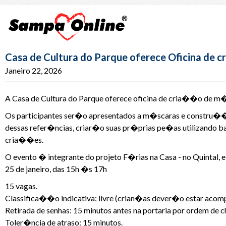
Casa de Cultura do Parque oferece Oficina de
Janeiro 22, 2026
A Casa de Cultura do Parque oferece oficina de cria��o de m
Os participantes ser�o apresentados a m�scaras e constru��es 
dessas refer�ncias, criar�o suas pr�prias pe�as utilizando ba
cria��es.
O evento � integrante do projeto F�rias na Casa - no Quintal,
25 de janeiro, das 15h �s 17h
15 vagas.
Classifica��o indicativa: livre (crian�as dever�o estar acom
Retirada de senhas: 15 minutos antes na portaria por ordem de 
Toler�ncia de atraso: 15 minutos.