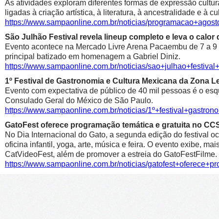
As atividades exploram diferentes formas de expressão cultur
ligadas à criação artística, à literatura, à ancestralidade e à cu
https://www.sampaonline.com.br/noticias/programacao+agosto
São Julhão Festival revela lineup completo e leva o calo
Evento acontece na Mercado Livre Arena Pacaembu de 7 a 9 de 
principal batizado em homenagem a Gabriel Diniz.
https://www.sampaonline.com.br/noticias/sao+julhao+festiv
1º Festival de Gastronomia e Cultura Mexicana da Zona 
Evento com expectativa de público de 40 mil pessoas é o esqu
Consulado Geral do México de São Paulo.
https://www.sampaonline.com.br/noticias/1º+festival+gastr
GatoFest oferece programação temática e gratuita no CC
No Dia Internacional do Gato, a segunda edição do festival oc
oficina infantil, yoga, arte, música e feira. O evento exibe, m
CatVideoFest, além de promover a estreia do GatoFestFilme.
https://www.sampaonline.com.br/noticias/gatofest+oferece+p