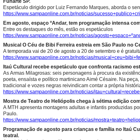
Funarte SP.
Espetáculo dirigido por Luiz Fernando Marques, aborda o sen
https://www.sampaonline.com.br/noticias/sucesso+public
Em agosto, espaço ºAndar, tem programação intensa com 
Entre os destaques do mês, estão os espetáculos
https://www.sampaonline.com.br/noticias/agosto+espaco+º
Musical O Céu de Bibi Ferreira estreia em São Paulo no Ce
A temporada vai de 20 de agosto a 20 de setembro e é gratuit
https://www.sampaonline.com.br/noticias/musical+ceu+bibi+fe
Itaú Cultural recebe espetáculo que confronta racismo est
As Armas Milagrosas: seis personagens à procura da existênci
poeta, ensaísta e político martinicano Aimé Césaire. Na peça,
tradicional e vozes negras reivindicam contar a própria históri
https://www.sampaonline.com.br/noticias/itau+cultural+rece
Mostra de Teatro de Heliópolis chega à sétima edição co
A MTH apresenta montagens adultas e infantis produzidas por 
Paulo.
https://www.sampaonline.com.br/noticias/mostra+teatro+he
Programação de agosto para crianças e família no Itaú Cul
teatral.