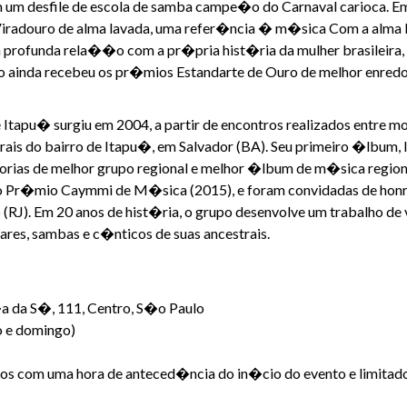
 um desfile de escola de samba campe�o do Carnaval carioca. Em
radouro de alma lavada, uma refer�ncia � m�sica Com a alma lav
uma profunda rela��o com a pr�pria hist�ria da mulher brasilei
o ainda recebeu os pr�mios Estandarte de Ouro de melhor enredo
 Itapu� surgiu em 2004, a partir de encontros realizados entre 
urais do bairro de Itapu�, em Salvador (BA). Seu primeiro �lbum
orias de melhor grupo regional e melhor �lbum de m�sica regio
 Pr�mio Caymmi de M�sica (2015), e foram convidadas de hon
 (RJ). Em 20 anos de hist�ria, o grupo desenvolve um trabalho 
ares, sambas e c�nticos de suas ancestrais.
a da S�, 111, Centro, S�o Paulo
o e domingo)
essos com uma hora de anteced�ncia do in�cio do evento e limitad