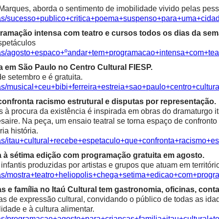
Marques, aborda o sentimento de imobilidade vivido pelas pess
icias/sucesso+publico+critica+poema+suspenso+para+uma+ci
ramação intensa com teatro e cursos todos os dias da sem
spetáculos
cias/agosto+espaco+ºandar+tem+programacao+intensa+com+te
ia em São Paulo no Centro Cultural FIESP.
e setembro e é gratuita.
as/musical+ceu+bibi+ferreira+estreia+sao+paulo+centro+cultura
confronta racismo estrutural e disputas por representação.
à procura da existência é inspirada em obras do dramaturgo ita
saire. Na peça, um ensaio teatral se torna espaço de confronto 
ia história.
ias/itau+cultural+recebe+espetaculo+que+confronta+racismo+es
a à sétima edição com programação gratuita em agosto.
fantis produzidas por artistas e grupos que atuam em territóri
ias/mostra+teatro+heliopolis+chega+setima+edicao+com+progr
e família no Itaú Cultural tem gastronomia, oficinas, contaç
as de expressão cultural, convidando o público de todas as idad
alidade e à cultura alimentar.
ias/programacao+agosto+para+criancas+familia+itau+cultural+t