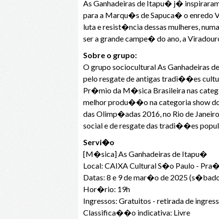
As Ganhadeiras de Itapu� j� inspiraram
para a Marqu�s de Sapuca� o enredo Vi
luta e resist�ncia dessas mulheres, n
ser a grande campe� do ano, a Viradour
Sobre o grupo:
O grupo sociocultural As Ganhadeiras de
pelo resgate de antigas tradi��es cult
Pr�mio da M�sica Brasileira nas categ
melhor produ��o na categoria show do
das Olimp�adas 2016, no Rio de Janeiro
social e de resgate das tradi��es popul
Servi�o
[M�sica] As Ganhadeiras de Itapu�
Local: CAIXA Cultural S�o Paulo - Pra�
Datas: 8 e 9 de mar�o de 2025 (s�bad
Hor�rio: 19h
Ingressos: Gratuitos - retirada de ingr
Classifica��o indicativa: Livre