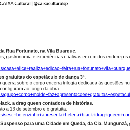
CAIXA Cultural | @caixaculturalsp
a da Rua Fortunato, na Vila Buarque.
is, gastronomia e experiências criativas em um dos endereços m
as/casa+alice+realiza+edicao+feira+rua+fortunato+vila+buarqu
s gratuitas do espetáculo de dança 3ª.
a guerra sobre o corpo encerra trilogia dedicada às questões 
econfiguram ao longo da obra.
cias/grupo+corpo+molde+faz+apresentacoes+gratuitas+espetac
ack, a drag queen contadora de histórias.
o a 13 de setembro e é gratuita.
cias/sesc+belenzinho+apresenta+helena+black+drag+queen+con
ma Suspenso para uma Cidade em Queda, da Cia. Mungunzá,