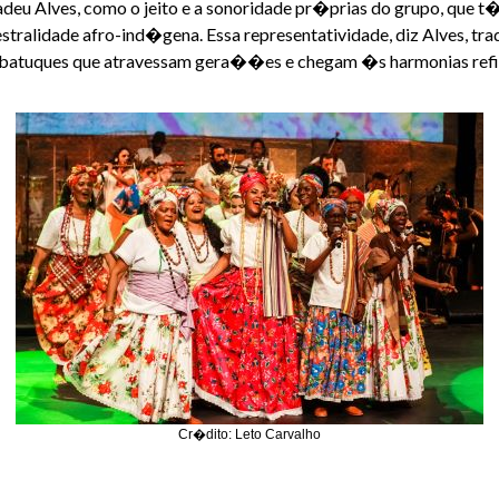
deu Alves, como o jeito e a sonoridade pr�prias do grupo, que t
estralidade afro-ind�gena. Essa representatividade, diz Alves, tr
s batuques que atravessam gera��es e chegam �s harmonias refi
Cr�dito: Leto Carvalho