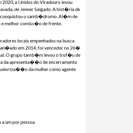
 2020, a Unidos do Viradouro levou
ada, de Jenner Salgado. A hist�ria de
ra, conquistou o samb�dromo. Al�m de
 e melhor comiss�o de frente.
moradores locais empenhados na busca
, lan�ado em 2014, foi vencedor no 26�
nal. O grupo tamb�m levou o trof�u de
ra da apresenta��o de encerramento
de valoriza��o da mulher como agente
o a um por pessoa