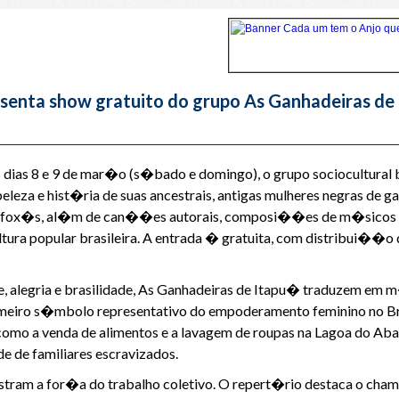
esenta show gratuito do grupo As Ganhadeiras de
 dias 8 e 9 de mar�o (s�bado e domingo), o grupo sociocultural
eleza e hist�ria de suas ancestrais, antigas mulheres negras de 
e afox�s, al�m de can��es autorais, composi��es de m�sicos l
ura popular brasileira. A entrada � gratuita, com distribui��o 
, alegria e brasilidade, As Ganhadeiras de Itapu� traduzem em m
rimeiro s�mbolo representativo do empoderamento feminino no Bra
omo a venda de alimentos e a lavagem de roupas na Lagoa do Abae
e de familiares escravizados.
tram a for�a do trabalho coletivo. O repert�rio destaca o cha