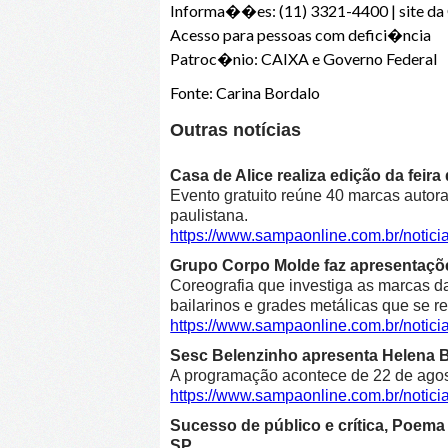
Informa��es: (11) 3321-4400 | site da 
Acesso para pessoas com defici�ncia
Patroc�nio: CAIXA e Governo Federal
Fonte: Carina Bordalo
Outras notícias
Casa de Alice realiza edição da feir
Evento gratuito reúne 40 marcas autora
paulistana.
https://www.sampaonline.com.br/notici
Grupo Corpo Molde faz apresentaçõe
Coreografia que investiga as marcas d
bailarinos e grades metálicas que se r
https://www.sampaonline.com.br/noti
Sesc Belenzinho apresenta Helena Bl
A programação acontece de 22 de agost
https://www.sampaonline.com.br/noti
Sucesso de público e crítica, Poe
SP.