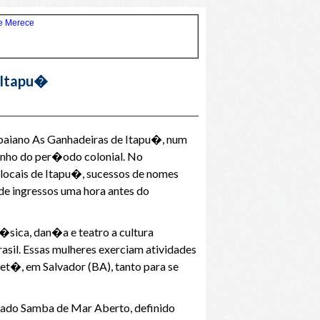
 Itapu�
 baiano As Ganhadeiras de Itapu�, num
ganho do per�odo colonial. No
ocais de Itapu�, sucessos de nomes
de ingressos uma hora antes do
�sica, dan�a e teatro a cultura
sil. Essas mulheres exerciam atividades
t�, em Salvador (BA), tanto para se
mado Samba de Mar Aberto, definido