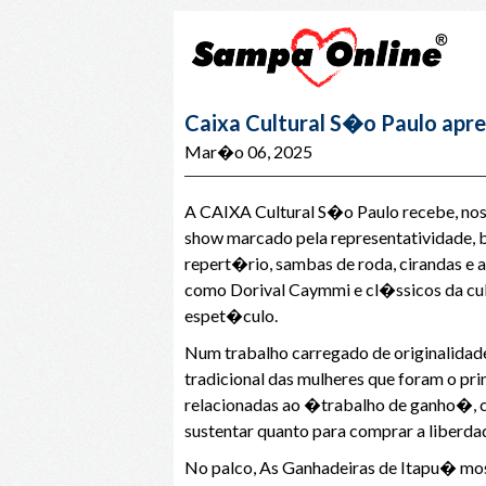
Caixa Cultural S�o Paulo apr
Mar�o 06, 2025
A CAIXA Cultural S�o Paulo recebe, nos
show marcado pela representatividade, b
repert�rio, sambas de roda, cirandas 
como Dorival Caymmi e cl�ssicos da cult
espet�culo.
Num trabalho carregado de originalidade
tradicional das mulheres que foram o p
relacionadas ao �trabalho de ganho�, c
sustentar quanto para comprar a liberdad
No palco, As Ganhadeiras de Itapu� mos