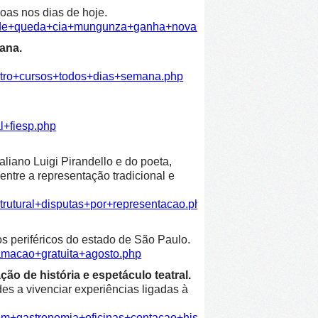
oas nos dias de hoje.
dade+queda+cia+mungunza+ganha+nova+temporada+funarte.ph
ana.
atro+cursos+todos+dias+semana.php
l+fiesp.php
liano Luigi Pirandello e do poeta,
entre a representação tradicional e
trutural+disputas+por+representacao.php
os periféricos do estado de São Paulo.
amacao+gratuita+agosto.php
ão de história e espetáculo teatral.
es a vivenciar experiências ligadas à
em+gastronomia+oficinas+contacao+historia+espetaculo+teatra