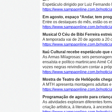
Espetáculo dirigido por Luiz Fernando 
https://www.sampaonline.com.br/not
Em agosto, espaço ºAndar, tem prog
Entre os destaques do mês, estão os e
https://www.sampaonline.com.br/noti
Musical O Céu de Bibi Ferreira estre
A temporada vai de 20 de agosto a 20 d
https://www.sampaonline.com.br/notici
Itaú Cultural recebe espetáculo que 
As Armas Milagrosas: seis personagens 
ensaísta e político martinicano Aimé Cé
vozes negras reivindicam contar a própr
https://www.sampaonline.com.br/notic
Mostra de Teatro de Heliópolis cheg
A MTH apresenta montagens adultas e in
https://www.sampaonline.com.br/notic
Programação de agosto para crianças 
As atividades exploram diferentes form
criação artística, à literatura, à ancestr
https://www.sampaonline.com.br/notic