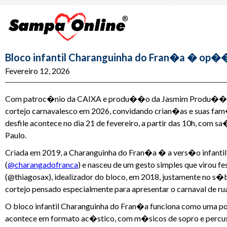
Bloco infantil Charanguinha do Fran�a � op��
Fevereiro 12, 2026
Com patroc�nio da CAIXA e produ��o da Jasmim Produ��o Cu
cortejo carnavalesco em 2026, convidando crian�as e suas fam�l
desfile acontece no dia 21 de fevereiro, a partir das 10h, com
Paulo.
Criada em 2019, a Charanguinha do Fran�a � a vers�o infantil
(
@charangadofranca
) e nasceu de um gesto simples que virou fe
(@thiagosax), idealizador do bloco, em 2018, justamente no s�
cortejo pensado especialmente para apresentar o carnaval de r
O bloco infantil Charanguinha do Fran�a funciona como uma port
acontece em formato ac�stico, com m�sicos de sopro e percus