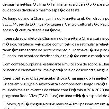
de suas fam�lias. O clima � familiar, mas a divers�o � para t
cuidadores dividem o mesmo espa�o de festa.
Ao longo do ano, a Charanguinha do Fran�a tamb�m circula po
SESC, Museu da L�ngua Portuguesa, Centro Cultural S�o Paulo
acesso � cultura desde a inf�ncia.
Integrada ao projeto da Charanga do Fran�a, a Charanguinha co
m�sica, fortalecer v�nculos comunit�rios e estimular a rela
tamb�m uma forma de pertencimento. "O carnaval � um jeito d
Quando isso acontece desde cedo, a rela��o com o espa�o p�b
Com confete, purpurina, estandarte e muito som de sopro, a Ch
brincar e o carnaval em uma experi�ncia de descoberta, alegria
Quer conhecer O Espetacular Bloco Charanga do Fran�a?
Criada em 2013, pelo saxofonista e compositor Thiago Fran�a
musicais mais relevantes da cidade com Pr�mio APCA 2023, na c
programa Roda Viva (TV Cultura) em uma edi��o especial de C
O bloco, que j� chegou a reunir mais de 40 mil pessoas em um �