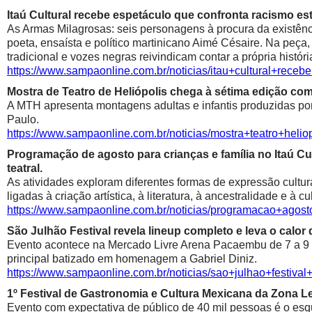
Itaú Cultural recebe espetáculo que confronta racismo est
As Armas Milagrosas: seis personagens à procura da existênci
poeta, ensaísta e político martinicano Aimé Césaire. Na peça,
tradicional e vozes negras reivindicam contar a própria históri
https://www.sampaonline.com.br/noticias/itau+cultural+rece
Mostra de Teatro de Heliópolis chega à sétima edição co
A MTH apresenta montagens adultas e infantis produzidas por 
Paulo.
https://www.sampaonline.com.br/noticias/mostra+teatro+he
Programação de agosto para crianças e família no Itaú Cul
teatral.
As atividades exploram diferentes formas de expressão cultur
ligadas à criação artística, à literatura, à ancestralidade e à cu
https://www.sampaonline.com.br/noticias/programacao+agosto
São Julhão Festival revela lineup completo e leva o calo
Evento acontece na Mercado Livre Arena Pacaembu de 7 a 9 de 
principal batizado em homenagem a Gabriel Diniz.
https://www.sampaonline.com.br/noticias/sao+julhao+festiv
1º Festival de Gastronomia e Cultura Mexicana da Zona 
Evento com expectativa de público de 40 mil pessoas é o esqu