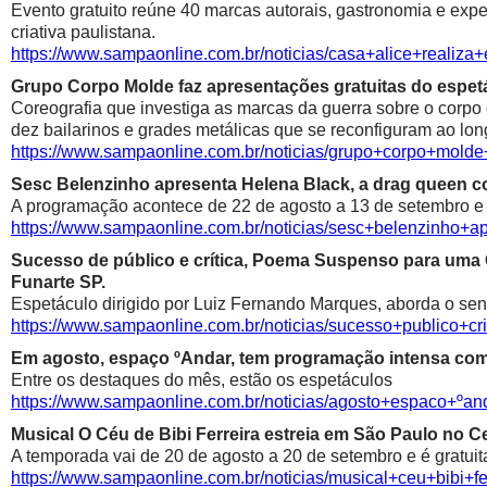
Evento gratuito reúne 40 marcas autorais, gastronomia e exp
criativa paulistana.
https://www.sampaonline.com.br/noticias/casa+alice+realiza
Grupo Corpo Molde faz apresentações gratuitas do espetá
Coreografia que investiga as marcas da guerra sobre o corpo
dez bailarinos e grades metálicas que se reconfiguram ao lon
https://www.sampaonline.com.br/noticias/grupo+corpo+mold
Sesc Belenzinho apresenta Helena Black, a drag queen co
A programação acontece de 22 de agosto a 13 de setembro e é
https://www.sampaonline.com.br/noticias/sesc+belenzinho+
Sucesso de público e crítica, Poema Suspenso para uma
Funarte SP.
Espetáculo dirigido por Luiz Fernando Marques, aborda o sen
https://www.sampaonline.com.br/noticias/sucesso+public
Em agosto, espaço ºAndar, tem programação intensa com 
Entre os destaques do mês, estão os espetáculos
https://www.sampaonline.com.br/noticias/agosto+espaco+º
Musical O Céu de Bibi Ferreira estreia em São Paulo no Ce
A temporada vai de 20 de agosto a 20 de setembro e é gratuit
https://www.sampaonline.com.br/noticias/musical+ceu+bibi+fe