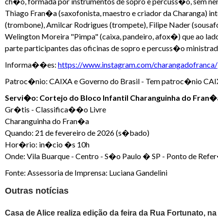
ch�o, formada por instrumentos de sopro e percuss�o, sem ne
Thiago Fran�a (saxofonista, maestro e criador da Charanga) i
(trombone), Amilcar Rodrigues (trompete), Filipe Nader (sousa
Welington Moreira "Pimpa" (caixa, pandeiro, afox�) que ao la
parte participantes das oficinas de sopro e percuss�o ministrad
Informa��es:
https://www.instagram.com/charangadofranca/
Patroc�nio: CAIXA e Governo do Brasil - Tem patroc�nio CAIX
Servi�o: Cortejo do Bloco Infantil Charanguinha do Fran�
Gr�tis - Classifica��o Livre
Charanguinha do Fran�a
Quando: 21 de fevereiro de 2026 (s�bado)
Hor�rio: in�cio �s 10h
Onde: Vila Buarque - Centro - S�o Paulo � SP - Ponto de Refe
Fonte: Assessoria de Imprensa: Luciana Gandelini
Outras notícias
Casa de Alice realiza edição da feira da Rua Fortunato, na