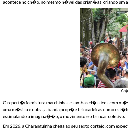
acontece no ch�o, no mesmo n�vel das crian�as, criando um a
Cr�d
O repert�rio mistura marchinhas e sambas cl�ssicos com m�sic
uma m�sica e outra, a banda prop�e brincadeiras como est�tua,
estimulando a imagina��o, o movimento e o brincar coletivo.
Em 2026, a Charanguinha chega ao seu sexto cortejo, com expec