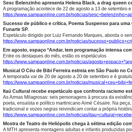
Sesc Belenzinho apresenta Helena Black, a drag queen co
A programação acontece de 22 de agosto a 13 de setembro e é
https://www.sampaonline.com.br/noticias/sesc+belenzinho+
Sucesso de público e crítica, Poema Suspenso para uma
Funarte SP.
Espetáculo dirigido por Luiz Fernando Marques, aborda o sen
https://www.sampaonline.com.br/noticias/sucesso+public
Em agosto, espaço ºAndar, tem programação intensa com 
Entre os destaques do mês, estão os espetáculos
https://www.sampaonline.com.br/noticias/agosto+espaco+º
Musical O Céu de Bibi Ferreira estreia em São Paulo no Ce
A temporada vai de 20 de agosto a 20 de setembro e é gratuit
https://www.sampaonline.com.br/noticias/musical+ceu+bibi+fe
Itaú Cultural recebe espetáculo que confronta racismo est
As Armas Milagrosas: seis personagens à procura da existênci
poeta, ensaísta e político martinicano Aimé Césaire. Na peça,
tradicional e vozes negras reivindicam contar a própria históri
https://www.sampaonline.com.br/noticias/itau+cultural+rece
Mostra de Teatro de Heliópolis chega à sétima edição co
A MTH apresenta montagens adultas e infantis produzidas por 