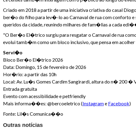
Criado em 2018 a partir de uma iniciativa criativa do casal Di
ber�o do filho para lev�-lo ao Carnaval de rua com conforto e s
queridos da cidade, reunindo milhares de fam�lias a cada edi
"O Ber�o El�trico surgiu para resgatar o Carnaval de rua co
evolui tamb�m como um bloco inclusivo, que pensa em acolher to
Servi�o
Bloco Ber�o El�trico 2026
Data: Domingo, 15 de fevereiro de 2026
Hor�rio: a partir das 10h
Local: Av. Lu�s Gomes Cardim Sangirardi, altura do n� 200 � 
Entrada gratuita
Evento com acessibilidade e petfriendly
Mais informa��es: @bercoeletrico (
Instagram
e
Facebook
)
Fonte: Lil�s Comunica��o
Outras notícias