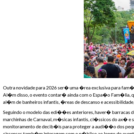
Outra novidade para 2026 ser� uma �rea exclusiva para fam�li
Al�m disso, o evento contar� ainda com o Espa�o Fam�lia, 
al�m de banheiros infantis, �reas de descanso e acessibilidad
Seguindo o modelo das edi��es anteriores, haver� barracas
marchinhas de Carnaval, m�sicas infantis, cl�ssicos do ax� e 
monitoramento de decib�is para proteger a audi��o dos peque
circenses tamb�m interagem com o p�blico ao longo do event