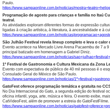
Paulo.
https://www.sampaonline.com.br/noticias/mostra+teatro+he
Programação de agosto para crianças e família no Itaú Cul
teatral.
As atividades exploram diferentes formas de expressão cultur
ligadas à criação artística, à literatura, à ancestralidade e à cu
https://www.sampaonline.com.br/noticias/programacao+agosto
São Julhão Festival revela lineup completo e leva o calo
Evento acontece na Mercado Livre Arena Pacaembu de 7 a 9 de 
principal batizado em homenagem a Gabriel Diniz.
https://www.sampaonline.com.br/noticias/sao+julhao+festiv
1º Festival de Gastronomia e Cultura Mexicana da Zona 
Evento com expectativa de público de 40 mil pessoas é o esqu
Consulado Geral do México de São Paulo.
https://www.sampaonline.com.br/noticias/1º+festival+gastr
GatoFest oferece programação temática e gratuita no CC
No Dia Internacional do Gato, a segunda edição do festival oc
oficina infantil, yoga, arte, música e feira. O evento exibe, m
CatVideoFest, além de promover a estreia do GatoFestFilme.
https://www.sampaonline.com.br/noticias/gatofest+oferece+p