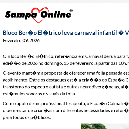
Bloco Ber�o El�trico leva carnaval infantil � 
Fevereiro 09, 2026
O Bloco Ber�o El�trico, refer�ncia em Carnaval de rua para 
edi��o de 2026 no domingo, 15 de fevereiro, a partir das 10h, n
O evento mant�m a proposta de oferecer uma folia pensada es
acolhimento. Entre os destaques est� a cria��o do Espa�o Ca
transtorno do espectro autista e outras neurodiverg�ncias, a
est�mulos sonoros e visuais da folia.
Com o apoio de um profissional terapeuta, o Espa�o Calma ir� 
o bem-estar de crian�as com diferentes necessidades e refor
para todos os p�blicos.