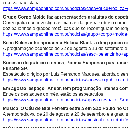
criativa paulistana.
https://www.sampaonline.com.br/noticias/casa+alice+realiza
Grupo Corpo Molde faz apresentações gratuitas do espetá
Coreografia que investiga as marcas da guerra sobre o corpo
dez bailarinos e grades metálicas que se reconfiguram ao lon
https://www.sampaonline.com.br/noticias/grupo+corpo+mold
Sesc Belenzinho apresenta Helena Black, a drag queen co
A programação acontece de 22 de agosto a 13 de setembro e é
https://www.sampaonline.com.br/noticias/sesc+belenzinho+
Sucesso de público e crítica, Poema Suspenso para uma
Funarte SP.
Espetáculo dirigido por Luiz Fernando Marques, aborda o sen
https://www.sampaonline.com.br/noticias/sucesso+public
Em agosto, espaço ºAndar, tem programação intensa com 
Entre os destaques do mês, estão os espetáculos
https://www.sampaonline.com.br/noticias/agosto+espaco+º
Musical O Céu de Bibi Ferreira estreia em São Paulo no Ce
A temporada vai de 20 de agosto a 20 de setembro e é gratuit
https://www.sampaonline.com.br/noticias/musical+ceu+bibi+fe