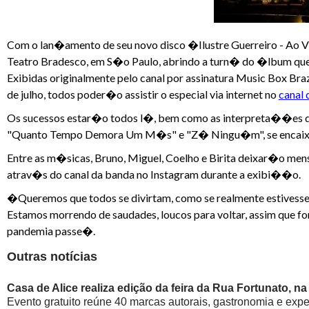
Com o lan�amento de seu novo disco �Ilustre Guerreiro - Ao Vi
Teatro Bradesco, em S�o Paulo, abrindo a turn� do �lbum que
Exibidas originalmente pelo canal por assinatura Music Box Bra
de julho, todos poder�o assistir o especial via internet no
canal
Os sucessos estar�o todos l�, bem como as interpreta��es d
"Quanto Tempo Demora Um M�s" e "Z� Ningu�m", se encaixa
Entre as m�sicas, Bruno, Miguel, Coelho e Birita deixar�o me
atrav�s do canal da banda no Instagram durante a exibi��o.
�Queremos que todos se divirtam, como se realmente estivess
Estamos morrendo de saudades, loucos para voltar, assim que f
pandemia passe�.
Outras notícias
Casa de Alice realiza edição da feira da Rua Fortunato, na
Evento gratuito reúne 40 marcas autorais, gastronomia e exp