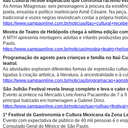
Itaú Cultural recebe espetáculo que confronta racismo est
As Armas Milagrosas: seis personagens à procura da existênci
poeta, ensaísta e político martinicano Aimé Césaire. Na peça,
tradicional e vozes negras reivindicam contar a própria históri
https://www.sampaonline.com.br/noticias/itau+cultural+rece
Mostra de Teatro de Heliópolis chega à sétima edição co
A MTH apresenta montagens adultas e infantis produzidas por 
Paulo.
https://www.sampaonline.com.br/noticias/mostra+teatro+he
Programação de agosto para crianças e família no Itaú Cul
teatral.
As atividades exploram diferentes formas de expressão cultur
ligadas à criação artística, à literatura, à ancestralidade e à cu
https://www.sampaonline.com.br/noticias/programacao+agosto
São Julhão Festival revela lineup completo e leva o calo
Evento acontece na Mercado Livre Arena Pacaembu de 7 a 9 de 
principal batizado em homenagem a Gabriel Diniz.
https://www.sampaonline.com.br/noticias/sao+julhao+festiv
1º Festival de Gastronomia e Cultura Mexicana da Zona 
Evento com expectativa de público de 40 mil pessoas é o esqu
Consulado Geral do México de São Paulo.