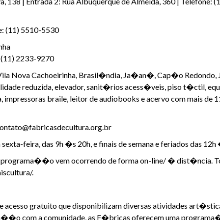
a, 138 | Entrada 2: Rua Albuquerque de Almeida, 360 | Telefone: 
e: (11) 5510-5530
nha
: (11) 2233-9270
a Vila Nova Cachoeirinha, Brasil�ndia, Ja�an�, Cap�o Redondo
dade reduzida, elevador, sanit�rios acess�veis, piso t�ctil, eq
 impressoras braile, leitor de audiobooks e acervo com mais de 11
 contato@fabricasdecultura.org.br
sexta-feira, das 9h �s 20h, e finais de semana e feriados das 12h
a programa��o vem ocorrendo de forma on-line/ � dist�ncia. 
iscultura/.
cesso gratuito que disponibilizam diversas atividades art�stica
era��o com a comunidade, as F�bricas oferecem uma programa��