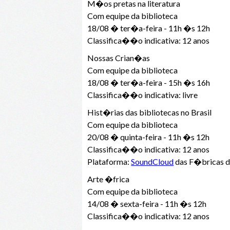
M�os pretas na literatura
Com equipe da biblioteca
18/08 � ter�a-feira - 11h �s 12h
Classifica��o indicativa: 12 anos
Nossas Crian�as
Com equipe da biblioteca
18/08 � ter�a-feira - 15h �s 16h
Classifica��o indicativa: livre
Hist�rias das bibliotecas no Brasil
Com equipe da biblioteca
20/08 � quinta-feira - 11h �s 12h
Classifica��o indicativa: 12 anos
Plataforma:
SoundCloud
das F�bricas d
Arte �frica
Com equipe da biblioteca
14/08 � sexta-feira - 11h �s 12h
Classifica��o indicativa: 12 anos