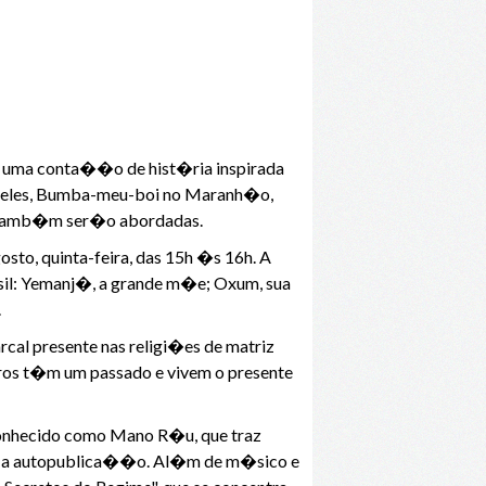
em uma conta��o de hist�ria inspirada
tre eles, Bumba-meu-boi no Maranh�o,
s tamb�m ser�o abordadas.
osto, quinta-feira, das 15h �s 16h. A
rasil: Yemanj�, a grande m�e; Oxum, sua
.
cal presente nas religi�es de matriz
gros t�m um passado e vivem o presente
 conhecido como Mano R�u, que traz
para a autopublica��o. Al�m de m�sico e