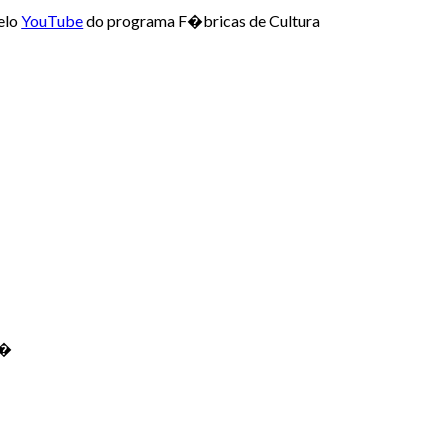
elo
YouTube
do programa F�bricas de Cultura
r�