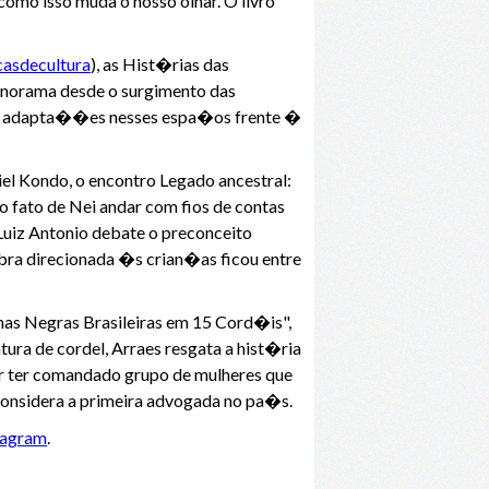
mo isso muda o nosso olhar. O livro
casdecultura
), as Hist�rias das
panorama desde o surgimento das
nda adapta��es nesses espa�os frente �
el Kondo, o encontro Legado ancestral:
o fato de Nei andar com fios de contas
Luiz Antonio debate o preconceito
obra direcionada �s crian�as ficou entre
as Negras Brasileiras em 15 Cord�is",
ratura de cordel, Arraes resgata a hist�ria
por ter comandado grupo de mulheres que
onsidera a primeira advogada no pa�s.
tagram
.