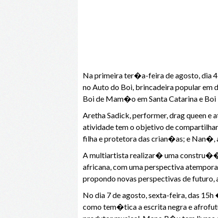
Na primeira ter�a-feira de agosto, dia 
no Auto do Boi, brincadeira popular em
Boi de Mam�o em Santa Catarina e Bo
Aretha Sadick, performer, drag queen e a
atividade tem o objetivo de compartilha
filha e protetora das crian�as; e Nan�, 
A multiartista realizar� uma constru��
africana, com uma perspectiva atempora
propondo novas perspectivas de futuro,
No dia 7 de agosto, sexta-feira, das 1
como tem�tica a escrita negra e afrofu