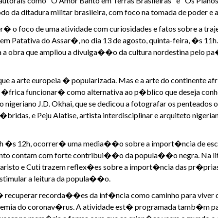
autorais como "O Amor Banto em Terras Brasileiras" e "Os Planos
do da ditadura militar brasileira, com foco na tomada de poder e 
ser� o foco de uma atividade com curiosidades e fatos sobre a tr
 em Patativa do Assar�, no dia 13 de agosto, quinta-feira, �s 11h
 a obra que ampliou a divulga��o da cultura nordestina pelo 
ue a arte europeia � popularizada. Mas e a arte do continente afr
 �frica funcionar� como alternativa ao p�blico que deseja conhe
nigeriano J.D. Okhai, que se dedicou a fotografar os penteados 
�bridas, e Peju Alatise, artista interdisciplinar e arquiteto niger
 11h �s 12h, ocorrer� uma media��o sobre a import�ncia de es
mento contam com forte contribui��o da popula��o negra. Na li
isto e Cuti trazem reflex�es sobre a import�ncia das pr�prias tr
stimular a leitura da popula��o.
recuperar recorda��es da inf�ncia como caminho para viver de
ndemia do coronav�rus. A atividade est� programada tamb�m par