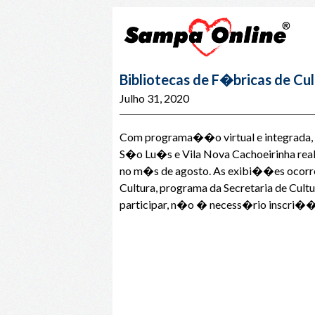
Bibliotecas de F�bricas de Cu
Julho 31, 2020
Com programa��o virtual e integrada, 
S�o Lu�s e Vila Nova Cachoeirinha real
no m�s de agosto. As exibi��es ocorre
Cultura, programa da Secretaria de Cult
participar, n�o � necess�rio inscri�