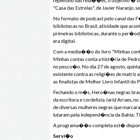
repentino das rela��es, o objetivo � b
"Casa das Estrelas", de Javier Naranjo, 
No formato de podcast pelo canal das F
bibliotecas no Brasil, atividade que ac
primeiras bibliotecas, durante o per�
era digital.
Com a media��o do livro "Minhas contas
Minhas contas conta a hist�ria de Pedro
no pesco�o. No dia 27 de agosto, quint
existente contra as religi�es de matriz 
as finalistas de Melhor Livro Infantil d
Fechando o m�s, Hero�nas negras brasi
da escritora e cordelista Jarid Arraes, no
de diversas mulheres negras que marcara
lutaram pela independ�ncia da Bahia; T
A programa��o completa est� dispo
Servi�o