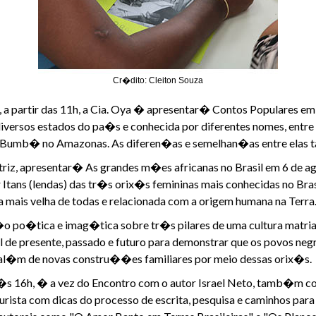
Cr�dito: Cleiton Souza
4, a partir das 11h, a Cia. Oya � apresentar� Contos Populares 
 diversos estados do pa�s e conhecida por diferentes nomes, en
i Bumb� no Amazonas. As diferen�as e semelhan�as entre ela
triz, apresentar� As grandes m�es africanas no Brasil em 6 de ag
r Itans (lendas) das tr�s orix�s femininas mais conhecidas no B
a mais velha de todas e relacionada com a origem humana na Terra
o po�tica e imag�tica sobre tr�s pilares de uma cultura matriar
l de presente, passado e futuro para demonstrar que os povos ne
 al�m de novas constru��es familiares por meio dessas orix�s.
5h �s 16h, � a vez do Encontro com o autor Israel Neto, tamb�m
turista com dicas do processo de escrita, pesquisa e caminhos 