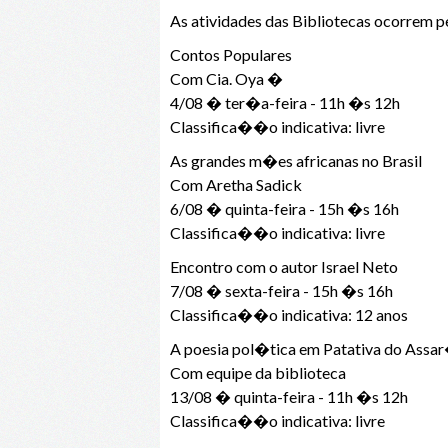
As atividades das Bibliotecas ocorrem p
Contos Populares
Com Cia. Oya �
4/08 � ter�a-feira - 11h �s 12h
Classifica��o indicativa: livre
As grandes m�es africanas no Brasil
Com Aretha Sadick
6/08 � quinta-feira - 15h �s 16h
Classifica��o indicativa: livre
Encontro com o autor Israel Neto
7/08 � sexta-feira - 15h �s 16h
Classifica��o indicativa: 12 anos
A poesia pol�tica em Patativa do Assa
Com equipe da biblioteca
13/08 � quinta-feira - 11h �s 12h
Classifica��o indicativa: livre