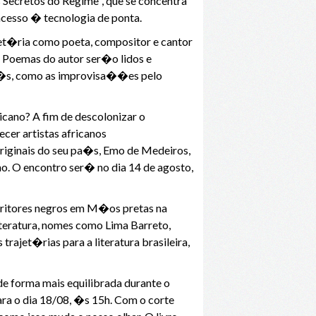
 Secretos do Regime", que se concentra
acesso � tecnologia de ponta.
ajet�ria como poeta, compositor e cantor
. Poemas do autor ser�o lidos e
pa�s, como as improvisa��es pelo
icano? A fim de descolonizar o
cer artistas africanos
originais do seu pa�s, Emo de Medeiros,
iano. O encontro ser� no dia 14 de agosto,
critores negros em M�os pretas na
teratura, nomes como Lima Barreto,
ajet�rias para a literatura brasileira,
 forma mais equilibrada durante o
a o dia 18/08, �s 15h. Com o corte