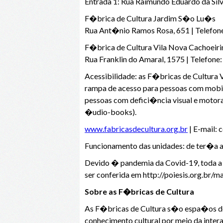
Entrada 1: Rua Raimundo Eduardo da Silv
F�brica de Cultura Jardim S�o Lu�s
Rua Ant�nio Ramos Rosa, 651 | Telefon
F�brica de Cultura Vila Nova Cachoeiri
Rua Franklin do Amaral, 1575 | Telefone
Acessibilidade: as F�bricas de Cultur
rampa de acesso para pessoas com mobili
pessoas com defici�ncia visual e motora,
�udio-books).
www.fabricasdecultura.org.br
| E-mail:
Funcionamento das unidades: de ter�a a 
Devido � pandemia da Covid-19, toda 
ser conferida em http://poiesis.org.br/ma
Sobre as F�bricas de Cultura
As F�bricas de Cultura s�o espa�os de a
conhecimento cultural por meio da int