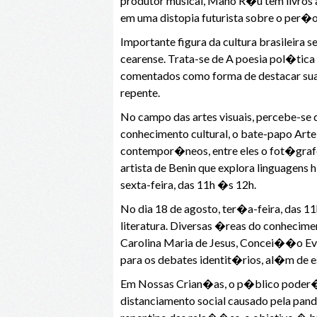
produtor musical, Mano R�u tem livros 
em uma distopia futurista sobre o per�o
Importante figura da cultura brasileira 
cearense. Trata-se de A poesia pol�tica
comentados como forma de destacar sua
repente.
No campo das artes visuais, percebe-se q
conhecimento cultural, o bate-papo Arte
contempor�neos, entre eles o fot�grafo 
artista de Benin que explora linguagens h
sexta-feira, das 11h �s 12h.
No dia 18 de agosto, ter�a-feira, das
literatura. Diversas �reas do conheci
Carolina Maria de Jesus, Concei��o Evar
para os debates identit�rios, al�m de e
Em Nossas Crian�as, o p�blico poder� 
distanciamento social causado pela pa