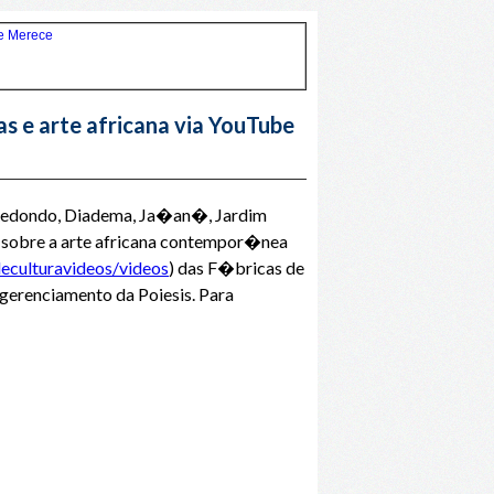
s e arte africana via YouTube
 Redondo, Diadema, Ja�an�, Jardim
e sobre a arte africana contempor�nea
eculturavideos/videos
) das F�bricas de
gerenciamento da Poiesis. Para