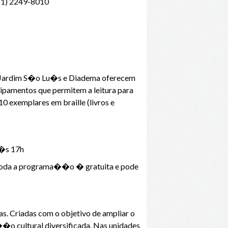
(11) 2249-8010
, Jardim S�o Lu�s e Diadema oferecem
uipamentos que permitem a leitura para
0 exemplares em braille (livros e
 �s 17h
Toda a programa��o � gratuita e pode
s. Criadas com o objetivo de ampliar o
o cultural diversificada. Nas unidades