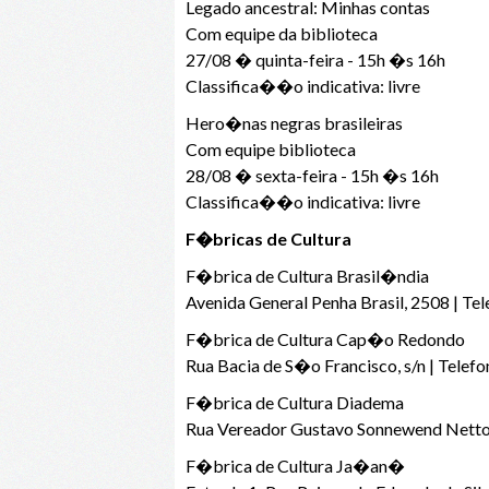
Legado ancestral: Minhas contas
Com equipe da biblioteca
27/08 � quinta-feira - 15h �s 16h
Classifica��o indicativa: livre
Hero�nas negras brasileiras
Com equipe biblioteca
28/08 � sexta-feira - 15h �s 16h
Classifica��o indicativa: livre
F�bricas de Cultura
F�brica de Cultura Brasil�ndia
Avenida General Penha Brasil, 2508 | Te
F�brica de Cultura Cap�o Redondo
Rua Bacia de S�o Francisco, s/n | Telef
F�brica de Cultura Diadema
Rua Vereador Gustavo Sonnewend Netto,
F�brica de Cultura Ja�an�