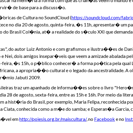
uscar na mem�ria a forma com que as crian�as veem o mundo e co
servir� de base para a discuss�o.
�bricas de Cultura no SoundCloud (
https://soundcloud.com/fabri
ontece no dia 20 de agosto, quinta-feira, �s 11h, apresentar� um 
odo do Brasil Col�nia, at� a realidade do s�culo XXI que dema
", do autor Luiz Antonio e com grafismos e ilustra��es de Dani
 e Nei, dois amigos insepar�veis que veem a amizade abalada pel
a-feira, �s 15h, o p�blico conhecer� a forma po�tica pela qual 
africana, a apropria��o cultural e o legado da ancestralidade. A 
o Pr�mio Jabuti 2009.
leiras traz um apanhado de informa��es sobre o livro "Hero�n
 dia 28 de agosto, sexta-feira, entre as 15h e 16h. Por meio da lite
m a hist�ria do Brasil, por exemplo, Maria Felipa, reconhecida 
ia Ciata, conhecida como a m�e do samba; e Esperan�a Garcia, c
n�vel em
http://poiesis.org.br/maiscultura/
, no
Facebook
e no
Ins