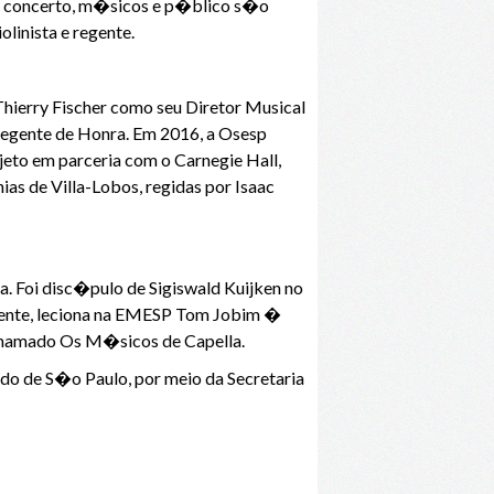
um concerto, m�sicos e p�blico s�o
olinista e regente.
ierry Fischer como seu Diretor Musical
 Regente de Honra. Em 2016, a Osesp
jeto em parceria com o Carnegie Hall,
s de Villa-Lobos, regidas por Isaac
a. Foi disc�pulo de Sigiswald Kuijken no
mente, leciona na EMESP Tom Jobim �
 chamado Os M�sicos de Capella.
o de S�o Paulo, por meio da Secretaria