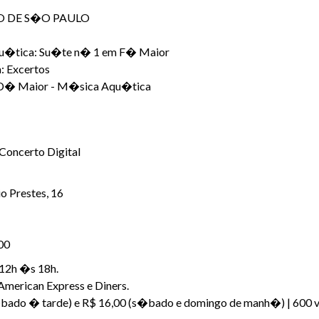
O DE S�O PAULO
u�tica: Su�te n� 1 em F� Maior
: Excertos
D� Maior - M�sica Aqu�tica
Concerto Digital
o Prestes, 16
,00
 12h �s 18h.
American Express e Diners.
�bado � tarde) e R$ 16,00 (s�bado e domingo de manh�) | 600 v