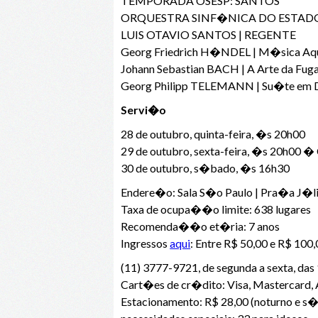
TEMPORADA OSESP: SANTOS
ORQUESTRA SINF�NICA DO ESTAD
LUIS OTAVIO SANTOS | REGENTE
Georg Friedrich H�NDEL | M�sica Aq
Johann Sebastian BACH | A Arte da Fuga
Georg Philipp TELEMANN | Su�te em 
Servi�o
28 de outubro, quinta-feira, �s 20h00
29 de outubro, sexta-feira, �s 20h00 � 
30 de outubro, s�bado, �s 16h30
Endere�o: Sala S�o Paulo | Pra�a J�li
Taxa de ocupa��o limite: 638 lugares
Recomenda��o et�ria: 7 anos
Ingressos
aqui
: Entre R$ 50,00 e R$ 100
(11) 3777-9721, de segunda a sexta, das
Cart�es de cr�dito: Visa, Mastercard, 
Estacionamento: R$ 28,00 (noturno e s