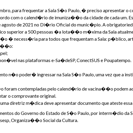
o, para frequentar a Sala S�o Paulo, � preciso apresentar o
ordo com o calend�rio de imuniza��o da cidade de cada um. E
 agosto de 2021 no Di�rio Oficial do munic�pio. A obrigatorie
ico superior a 500 pessoas �a lota��o m�xima da Sala atualme
 � necess�ria para todos que frequentam a Sala: p�blico, arti
na��o:
pel;
ispon�vel nas plataformas e-Sa�deSP, ConectSUS e Poupatempo.
nto​ n​�o poder� ingressar na Sala S�o Paulo, uma vez que a inst
n�o foram contempladas pelo calend�rio de vacina��o podem a
tar o comprovante original.
uma diretriz m�dica deve apresentar documento que ateste essa 
mentos do Governo do Estado de S�o Paulo, por interm�dio da Se
sesp, Organiza��o Social da Cultura.