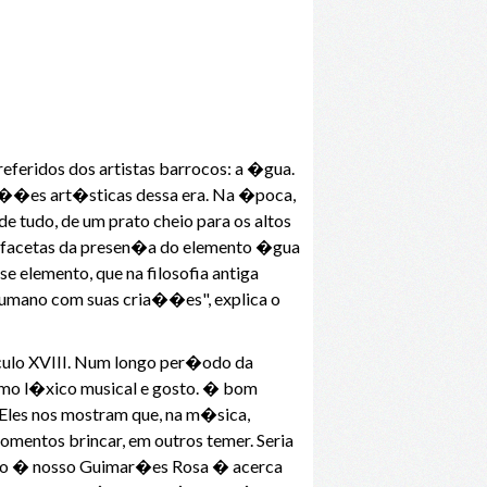
eferidos dos artistas barrocos: a �gua.
ia��es art�sticas dessa era. Na �poca,
e tudo, de um prato cheio para os altos
�s facetas da presen�a do elemento �gua
e elemento, que na filosofia antiga
humano com suas cria��es", explica o
culo XVIII. Num longo per�odo da
mo l�xico musical e gosto. � bom
Eles nos mostram que, na m�sica,
momentos brincar, em outros temer. Seria
nio � nosso Guimar�es Rosa � acerca