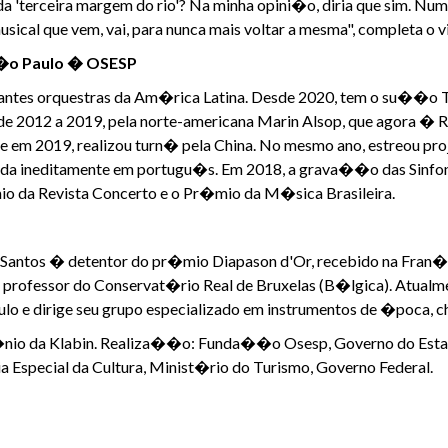
da 'terceira margem do rio'? Na minha opini�o, diria que sim. N
sical que vem, vai, para nunca mais voltar a mesma", completa o vi
S�o Paulo � OSESP
antes orquestras da Am�rica Latina. Desde 2020, tem o su��o Th
, de 2012 a 2019, pela norte-americana Marin Alsop, que agora �
a e em 2019, realizou turn� pela China. No mesmo ano, estreou pro
da ineditamente em portugu�s. Em 2018, a grava��o das Sinfonia
o da Revista Concerto e o Pr�mio da M�sica Brasileira.
io Santos � detentor do pr�mio Diapason d'Or, recebido na Fran�
e professor do Conservat�rio Real de Bruxelas (B�lgica). Atual
lo e dirige seu grupo especializado em instrumentos de �poca,
�nio da Klabin. Realiza��o: Funda��o Osesp, Governo do Estad
ia Especial da Cultura, Minist�rio do Turismo, Governo Federal.