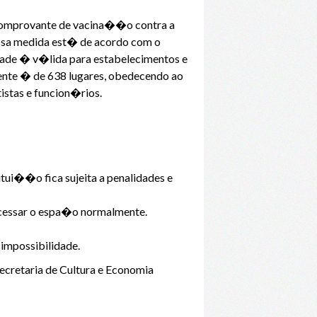
 comprovante de vacina��o contra a
ssa medida est� de acordo com o
dade � v�lida para estabelecimentos e
nte � de 638 lugares, obedecendo ao
stas e funcion�rios.
itui��o fica sujeita a penalidades e
cessar o espa�o normalmente.
impossibilidade.
cretaria de Cultura e Economia