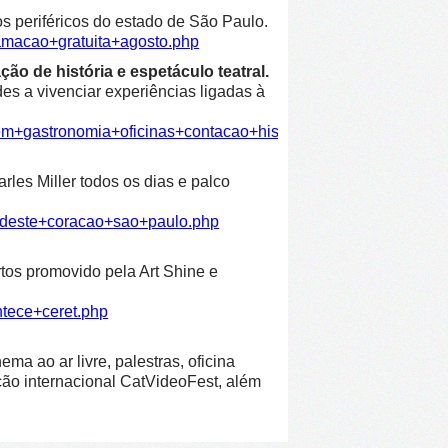
os periféricos do estado de São Paulo.
amacao+gratuita+agosto.php
ão de história e espetáculo teatral.
es a vivenciar experiências ligadas à
em+gastronomia+oficinas+contacao+historia+espetaculo+teatra
les Miller todos os dias e palco
ordeste+coracao+sao+paulo.php
rtos promovido pela Art Shine e
ntece+ceret.php
ma ao ar livre, palestras, oficina
leção internacional CatVideoFest, além