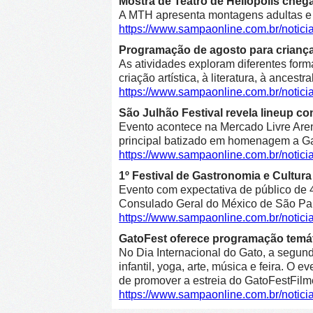
Mostra de Teatro de Heliópolis cheg
A MTH apresenta montagens adultas e in
https://www.sampaonline.com.br/notic
Programação de agosto para crianças 
As atividades exploram diferentes form
criação artística, à literatura, à ancestr
https://www.sampaonline.com.br/notic
São Julhão Festival revela lineup co
Evento acontece na Mercado Livre Arena
principal batizado em homenagem a Gab
https://www.sampaonline.com.br/notic
1º Festival de Gastronomia e Cultu
Evento com expectativa de público de 4
Consulado Geral do México de São Pa
https://www.sampaonline.com.br/notic
GatoFest oferece programação temát
No Dia Internacional do Gato, a segunda
infantil, yoga, arte, música e feira. O
de promover a estreia do GatoFestFilm
https://www.sampaonline.com.br/notic