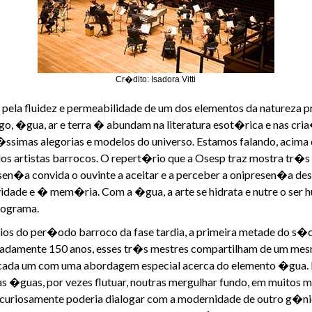
Cr�dito: Isadora Vitti
ela fluidez e permeabilidade de um dos elementos da natureza pr
o, �gua, ar e terra � abundam na literatura esot�rica e nas cr
ssimas alegorias e modelos do universo. Estamos falando, acima d
os artistas barrocos. O repert�rio que a Osesp traz mostra tr
en�a convida o ouvinte a aceitar e a perceber a onipresen�a dess
ade e � mem�ria. Com a �gua, a arte se hidrata e nutre o ser 
rograma.
os do per�odo barroco da fase tardia, a primeira metade do s�
adamente 150 anos, esses tr�s mestres compartilham de um mes
 cada um com uma abordagem especial acerca do elemento �gua. 
as �guas, por vezes flutuar, noutras mergulhar fundo, em muitos 
 curiosamente poderia dialogar com a modernidade de outro g�