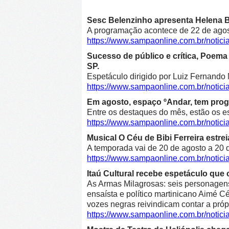
Sesc Belenzinho apresenta Helena Bl
A programação acontece de 22 de agost
https://www.sampaonline.com.br/noti
Sucesso de público e crítica, Poe
SP.
Espetáculo dirigido por Luiz Fernando 
https://www.sampaonline.com.br/not
Em agosto, espaço ºAndar, tem prog
Entre os destaques do mês, estão os e
https://www.sampaonline.com.br/noti
Musical O Céu de Bibi Ferreira estre
A temporada vai de 20 de agosto a 20 d
https://www.sampaonline.com.br/notici
Itaú Cultural recebe espetáculo que 
As Armas Milagrosas: seis personagens 
ensaísta e político martinicano Aimé Cé
vozes negras reivindicam contar a própr
https://www.sampaonline.com.br/notic