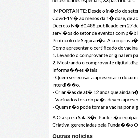
necessidades especiais; 33 para idosos.
IMPORTANTE: Desde o in�cio de setembr
Covid-19 � ao menos da 1� dose, de ac
Decreto N� 60.488, publicado em 27 de
servi�os do setor de eventos com p�bl
Protocolo de Seguran�a. A comprova��o
Como apresentar o certificado de vaci
1. Levando o comprovante original em pa
2. Mostrando o comprovante digital, d
Informa��es �teis:​
- Quem ​se recusar a apresentar o docume
interdi��o.
- Crian�as de at� 12 anos que ainda 
- Vacinados fora do pa�s devem apresen
- Quem n�o pode tomar a vacina por alg
A Osesp e a Sala S�o Paulo s�o equipa
Criativa, gerenciadas pela Funda��o O
Outras notícias