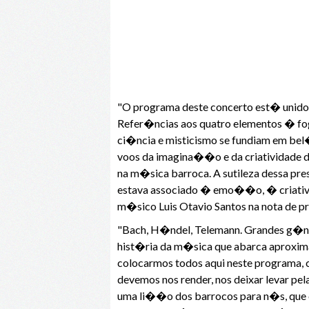
"O programa deste concerto est� unido p
Refer�ncias aos quatro elementos � fog
ci�ncia e misticismo se fundiam em bel�
voos da imagina��o e da criatividade d
na m�sica barroca. A sutileza dessa pres
estava associado � emo��o, � criativid
m�sico Luis Otavio Santos na nota de p
"Bach, H�ndel, Telemann. Grandes g�ni
hist�ria da m�sica que abarca aproxim
colocarmos todos aqui neste programa,
devemos nos render, nos deixar levar pel
uma li��o dos barrocos para n�s, que