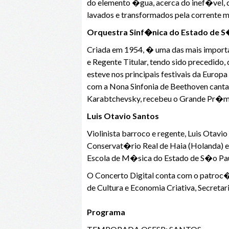
do elemento �gua, acerca do inef�vel, 
lavados e transformados pela corrente mu
Orquestra Sinf�nica do Estado de 
Criada em 1954, � uma das mais import
e Regente Titular, tendo sido precedido
esteve nos principais festivais da Europ
com a Nona Sinfonia de Beethoven canta
Karabtchevsky, recebeu o Grande Pr�mi
Luis Otavio Santos
Violinista barroco e regente, Luis Otav
Conservat�rio Real de Haia (Holanda) 
Escola de M�sica do Estado de S�o Pau
O Concerto Digital conta com o patroc
de Cultura e Economia Criativa, Secretar
Programa