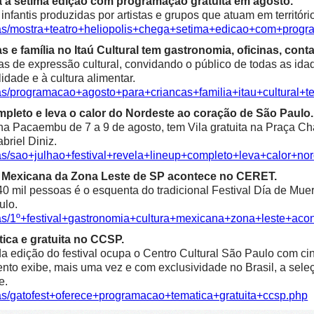
a à sétima edição com programação gratuita em agosto.
fantis produzidas por artistas e grupos que atuam em territóri
ias/mostra+teatro+heliopolis+chega+setima+edicao+com+progr
e família no Itaú Cultural tem gastronomia, oficinas, contaç
as de expressão cultural, convidando o público de todas as idad
alidade e à cultura alimentar.
ias/programacao+agosto+para+criancas+familia+itau+cultural+t
mpleto e leva o calor do Nordeste ao coração de São Paulo.
 Pacaembu de 7 a 9 de agosto, tem Vila gratuita na Praça Char
riel Diniz.
ias/sao+julhao+festival+revela+lineup+completo+leva+calor+n
ra Mexicana da Zona Leste de SP acontece no CERET.
0 mil pessoas é o esquenta do tradicional Festival Día de Mue
ulo.
ias/1º+festival+gastronomia+cultura+mexicana+zona+leste+aco
ica e gratuita no CCSP.
 edição do festival ocupa o Centro Cultural São Paulo com cine
 evento exibe, mais uma vez e com exclusividade no Brasil, a se
e.
ias/gatofest+oferece+programacao+tematica+gratuita+ccsp.php