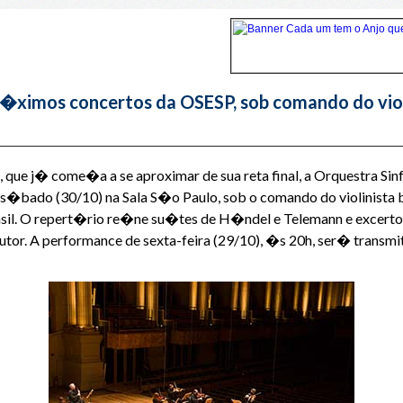
�ximos concertos da OSESP, sob comando do violi
ue j� come�a a se aproximar de sua reta final, a Orquestra Si
 e s�bado (30/10) na Sala S�o Paulo, sob o comando do violinista 
sil. O repert�rio re�ne su�tes de H�ndel e Telemann e excertos
or. A performance de sexta-feira (29/10), �s 20h, ser� transmiti