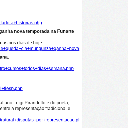
tadora+historias.php
 ganha nova temporada na Funarte
oas nos dias de hoje.
dade+queda+cia+mungunza+ganha+nova+temporada+funarte.ph
ana.
atro+cursos+todos+dias+semana.php
l+fiesp.php
liano Luigi Pirandello e do poeta,
entre a representação tradicional e
trutural+disputas+por+representacao.php