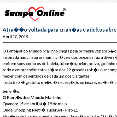
Atra��o voltada para crian�as e adultos abre 
Abril 10, 2019
O Fant�stico Mundo Marinho chega pela primeira vez em S�o
inspirada nas criaturas mais incr�veis dos oceanos faz a dive
emitem sons como os de baleia, tubar�o, peixe, polvo, golfinh
todo o empreendimento: al�m dos 12 grandes rob�s que comp�
mexer com os sentidos de cada um dos visitantes.
Tudo isso � gratuito e n�o � necess�rio se inscrever, � s� 
Servi�o:
O Fant�stico Mundo Marinho
Quando: 15 de abril at� 19 de maio
Onde: Shopping Metr� Tucuruvi - Piso L1
Hor�rio de funcionamento: de segunda a s�bado das 10h �s 22