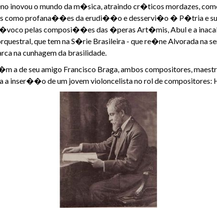
eno inovou o mundo da m�sica, atraindo cr�ticos mordazes, com
s como profana��es da erudi��o e desservi�o � P�tria e sua
�voco pelas composi��es das �peras Art�mis, Abul e a inaca
orquestral, que tem na S�rie Brasileira - que re�ne Alvorada na s
arca na cunhagem da brasilidade.
 a de seu amigo Francisco Braga, ambos compositores, maestros
 a inser��o de um jovem violoncelista no rol de compositores: H