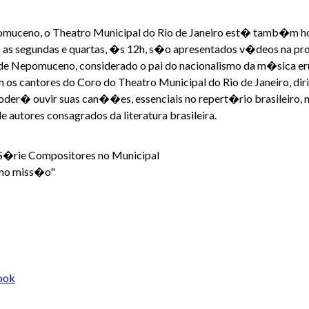
omuceno, o Theatro Municipal do Rio de Janeiro est� tamb�m 
 segundas e quartas, �s 12h, s�o apresentados v�deos na pr
 Nepomuceno, considerado o pai do nacionalismo da m�sica erudi
 cantores do Coro do Theatro Municipal do Rio de Janeiro, dir
oder� ouvir suas can��es, essenciais no repert�rio brasileiro,
autores consagrados da literatura brasileira.
S�rie Compositores no Municipal
omo miss�o"
ook