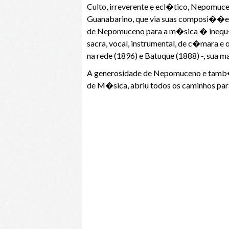
Culto, irreverente e ecl�tico, Nepomuc
Guanabarino, que via suas composi��e
de Nepomuceno para a m�sica � inequ
sacra, vocal, instrumental, de c�mara e 
na rede (1896) e Batuque (1888) -, sua m
A generosidade de Nepomuceno e tamb�m
de M�sica, abriu todos os caminhos para