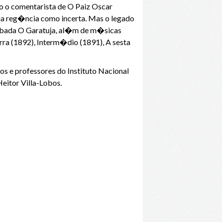
o o comentarista de O Paiz Oscar
 reg�ncia como incerta. Mas o legado
bada O Garatuja, al�m de m�sicas
erra (1892), Interm�dio (1891), A sesta
 e professores do Instituto Nacional
eitor Villa-Lobos.