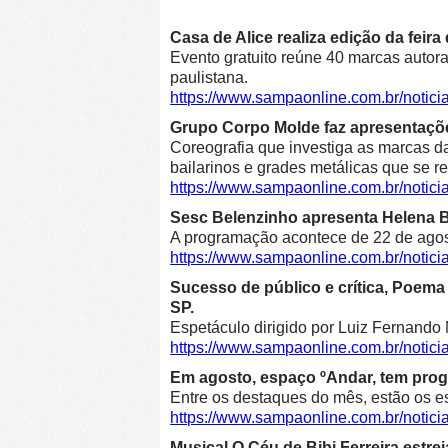
Casa de Alice realiza edição da feir
Evento gratuito reúne 40 marcas autora
paulistana.
https://www.sampaonline.com.br/notici
Grupo Corpo Molde faz apresentaçõe
Coreografia que investiga as marcas d
bailarinos e grades metálicas que se r
https://www.sampaonline.com.br/noti
Sesc Belenzinho apresenta Helena Bl
A programação acontece de 22 de agost
https://www.sampaonline.com.br/noti
Sucesso de público e crítica, Poe
SP.
Espetáculo dirigido por Luiz Fernando 
https://www.sampaonline.com.br/not
Em agosto, espaço ºAndar, tem prog
Entre os destaques do mês, estão os e
https://www.sampaonline.com.br/noti
Musical O Céu de Bibi Ferreira estre