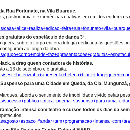
a da Rua Fortunato, na Vila Buarque.
is, gastronomia e experiências criativas em um dos endereços m
as/casa+alice+realiza+edicao+feira+rua+fortunato+vila+buarqu
s gratuitas do espetáculo de dança 3ª.
a guerra sobre o corpo encerra trilogia dedicada às questões 
econfiguram ao longo da obra.
cias/grupo+corpo+molde+faz+apresentacoes+gratuitas+espetac
ack, a drag queen contadora de histórias.
o a 13 de setembro e é gratuita.
cias/sesc+belenzinho+apresenta+helena+black+drag+queen+con
ma Suspenso para uma Cidade em Queda, da Cia. Mungunzá,
Marques, aborda o sentimento de imobilidade vivido pelas pess
icias/sucesso+publico+critica+poema+suspenso+para+uma+ci
ramação intensa com teatro e cursos todos os dias da sem
spetáculos
cias/agosto+espaco+ºandar+tem+programacao+intensa+com+te
ia em São Paulo no Centro Cultural FIESP.