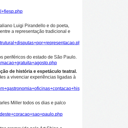
l+fiesp.php
liano Luigi Pirandello e do poeta,
entre a representação tradicional e
trutural+disputas+por+representacao.php
os periféricos do estado de São Paulo.
amacao+gratuita+agosto.php
ão de história e espetáculo teatral.
es a vivenciar experiências ligadas à
em+gastronomia+oficinas+contacao+historia+espetaculo+teatra
les Miller todos os dias e palco
ordeste+coracao+sao+paulo.php