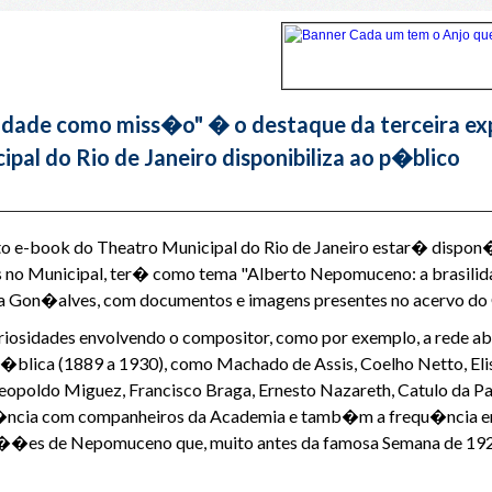
lidade como miss�o" � o destaque da terceira e
pal do Rio de Janeiro disponibiliza ao p�blico
o e-book do Theatro Municipal do Rio de Janeiro estar� dispon�v
es no Municipal, ter� como tema "Alberto Nepomuceno: a brasil
ina Gon�alves, com documentos e imagens presentes no acervo 
curiosidades envolvendo o compositor, como por exemplo, a rede
p�blica (1889 a 1930), como Machado de Assis, Coelho Netto, Eli
 Leopoldo Miguez, Francisco Braga, Ernesto Nazareth, Catulo da P
iv�ncia com companheiros da Academia e tamb�m a frequ�ncia e
i��es de Nepomuceno que, muito antes da famosa Semana de 1922