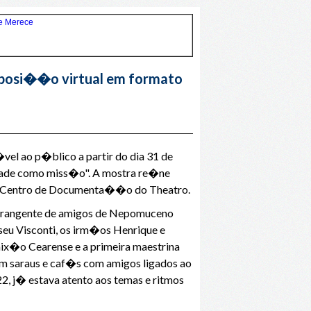
xposi��o virtual em formato
el ao p�blico a partir do dia 31 de
idade como miss�o". A mostra re�ne
do Centro de Documenta��o do Theatro.
 abrangente de amigos de Nepomuceno
seu Visconti, os irm�os Henrique e
aix�o Cearense e a primeira maestrina
m saraus e caf�s com amigos ligados ao
, j� estava atento aos temas e ritmos