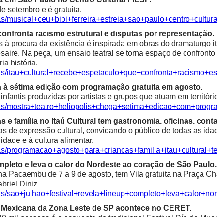
e setembro e é gratuita.
as/musical+ceu+bibi+ferreira+estreia+sao+paulo+centro+cultura
confronta racismo estrutural e disputas por representação.
à procura da existência é inspirada em obras do dramaturgo ita
saire. Na peça, um ensaio teatral se torna espaço de confronto 
ia história.
ias/itau+cultural+recebe+espetaculo+que+confronta+racismo+es
a à sétima edição com programação gratuita em agosto.
fantis produzidas por artistas e grupos que atuam em territóri
ias/mostra+teatro+heliopolis+chega+setima+edicao+com+progr
e família no Itaú Cultural tem gastronomia, oficinas, contaç
as de expressão cultural, convidando o público de todas as idad
alidade e à cultura alimentar.
ias/programacao+agosto+para+criancas+familia+itau+cultural+t
mpleto e leva o calor do Nordeste ao coração de São Paulo.
 Pacaembu de 7 a 9 de agosto, tem Vila gratuita na Praça Char
riel Diniz.
ias/sao+julhao+festival+revela+lineup+completo+leva+calor+n
ra Mexicana da Zona Leste de SP acontece no CERET.