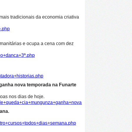
ais tradicionais da economia criativa
e.php
humanitárias e ocupa a cena com dez
ulo+danca+3ª.php
tadora+historias.php
 ganha nova temporada na Funarte
oas nos dias de hoje.
dade+queda+cia+mungunza+ganha+nova+temporada+funarte.ph
ana.
atro+cursos+todos+dias+semana.php