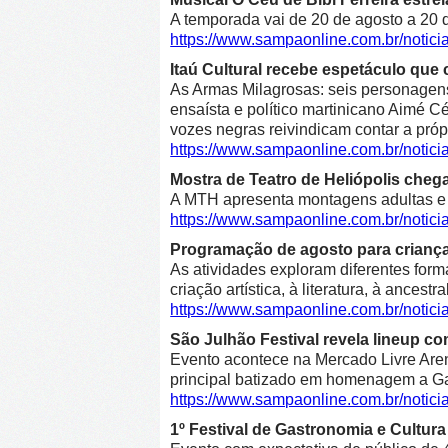
A temporada vai de 20 de agosto a 20 d
https://www.sampaonline.com.br/notici
Itaú Cultural recebe espetáculo que 
As Armas Milagrosas: seis personagens 
ensaísta e político martinicano Aimé Cé
vozes negras reivindicam contar a própr
https://www.sampaonline.com.br/notic
Mostra de Teatro de Heliópolis cheg
A MTH apresenta montagens adultas e in
https://www.sampaonline.com.br/notic
Programação de agosto para crianças 
As atividades exploram diferentes form
criação artística, à literatura, à ancestr
https://www.sampaonline.com.br/notic
São Julhão Festival revela lineup co
Evento acontece na Mercado Livre Arena
principal batizado em homenagem a Gab
https://www.sampaonline.com.br/notic
1º Festival de Gastronomia e Cultu