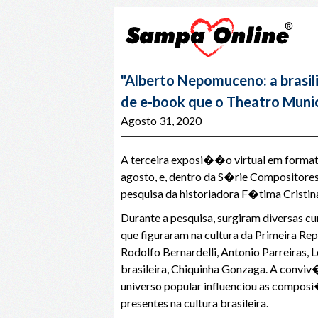
"Alberto Nepomuceno: a brasi
de e-book que o Theatro Munici
Agosto 31, 2020
A terceira exposi��o virtual em format
agosto, e, dentro da S�rie Compositor
pesquisa da historiadora F�tima Crist
Durante a pesquisa, surgiram diversas 
que figuraram na cultura da Primeira Re
Rodolfo Bernardelli, Antonio Parreiras,
brasileira, Chiquinha Gonzaga. A conv
universo popular influenciou as compos
presentes na cultura brasileira.