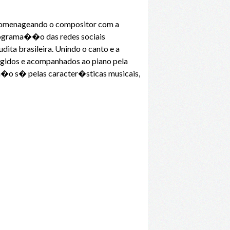
homenageando o compositor com a
ograma��o das redes sociais
ta brasileira. Unindo o canto e a
igidos e acompanhados ao piano pela
 n�o s� pelas caracter�sticas musicais,