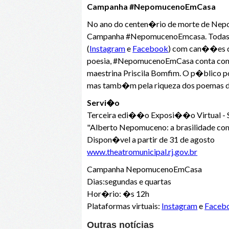
Campanha #NepomucenoEmCasa
No ano do centen�rio de morte de Nep
Campanha #NepomucenoEmcasa. Todas as
(
Instagram
e
Facebook
) com can��es de
poesia, #NepomucenoEmCasa conta com os
maestrina Priscila Bomfim. O p�blico p
mas tamb�m pela riqueza dos poemas de 
Servi�o
Terceira edi��o Exposi��o Virtual - 
"Alberto Nepomuceno: a brasilidade c
Dispon�vel a partir de 31 de agosto
www.theatromunicipal.rj.gov.br
Campanha NepomucenoEmCasa
Dias:segundas e quartas
Hor�rio: �s 12h
Plataformas virtuais:
Instagram
e
Faceb
Outras notícias