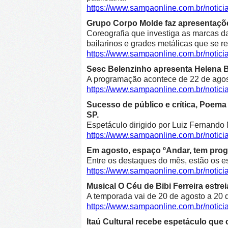
https://www.sampaonline.com.br/notici
Grupo Corpo Molde faz apresentaçõe
Coreografia que investiga as marcas d
bailarinos e grades metálicas que se r
https://www.sampaonline.com.br/noti
Sesc Belenzinho apresenta Helena Bl
A programação acontece de 22 de agost
https://www.sampaonline.com.br/noti
Sucesso de público e crítica, Poe
SP.
Espetáculo dirigido por Luiz Fernando 
https://www.sampaonline.com.br/not
Em agosto, espaço ºAndar, tem prog
Entre os destaques do mês, estão os e
https://www.sampaonline.com.br/noti
Musical O Céu de Bibi Ferreira estre
A temporada vai de 20 de agosto a 20 d
https://www.sampaonline.com.br/notici
Itaú Cultural recebe espetáculo que 