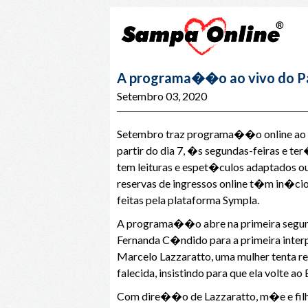
A programa��o ao vivo do Pal
Setembro 03, 2020
Setembro traz programa��o online ao viv
partir do dia 7, �s segundas-feiras e t
tem leituras e espet�culos adaptados ou
reservas de ingressos online t�m in�ci
feitas pela plataforma Sympla.
A programa��o abre na primeira segunda-
Fernanda C�ndido para a primeira inter
Marcelo Lazzaratto, uma mulher tenta re
falecida, insistindo para que ela volte ao 
Com dire��o de Lazzaratto, m�e e filha