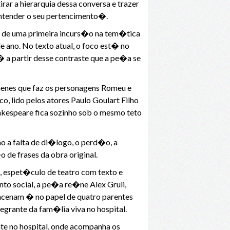
rar a hierarquia dessa conversa e trazer
entender o seu pertencimento�.
s de uma primeira incurs�o na tem�tica
ano. No texto atual, o foco est� no
a partir desse contraste que a pe�a se
imenes que faz os personagens Romeu e
, lido pelos atores Paulo Goulart Filho
hakespeare fica sozinho sob o mesmo teto
mo a falta de di�logo, o perd�o, a
de frases da obra original.
�, espet�culo de teatro com texto e
nto social, a pe�a re�ne Alex Gruli,
ncenam � no papel de quatro parentes
grante da fam�lia viva no hospital.
e no hospital, onde acompanha os