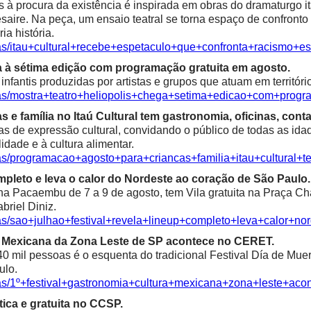
à procura da existência é inspirada em obras do dramaturgo ita
saire. Na peça, um ensaio teatral se torna espaço de confronto 
ia história.
ias/itau+cultural+recebe+espetaculo+que+confronta+racismo+es
a à sétima edição com programação gratuita em agosto.
fantis produzidas por artistas e grupos que atuam em territóri
ias/mostra+teatro+heliopolis+chega+setima+edicao+com+progr
e família no Itaú Cultural tem gastronomia, oficinas, contaç
as de expressão cultural, convidando o público de todas as idad
alidade e à cultura alimentar.
ias/programacao+agosto+para+criancas+familia+itau+cultural+t
mpleto e leva o calor do Nordeste ao coração de São Paulo.
 Pacaembu de 7 a 9 de agosto, tem Vila gratuita na Praça Char
riel Diniz.
ias/sao+julhao+festival+revela+lineup+completo+leva+calor+n
ra Mexicana da Zona Leste de SP acontece no CERET.
0 mil pessoas é o esquenta do tradicional Festival Día de Mue
ulo.
ias/1º+festival+gastronomia+cultura+mexicana+zona+leste+aco
ica e gratuita no CCSP.