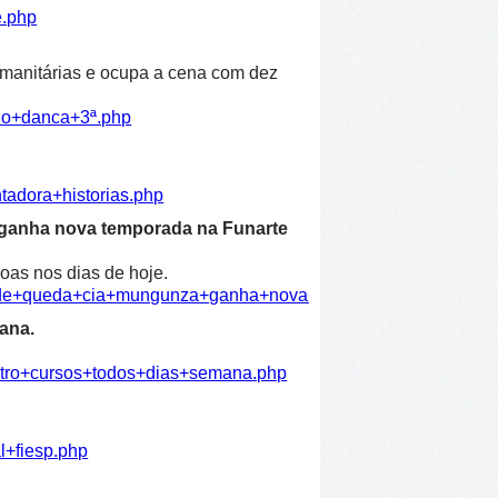
e.php
humanitárias e ocupa a cena com dez
ulo+danca+3ª.php
tadora+historias.php
 ganha nova temporada na Funarte
oas nos dias de hoje.
dade+queda+cia+mungunza+ganha+nova+temporada+funarte.ph
ana.
atro+cursos+todos+dias+semana.php
l+fiesp.php