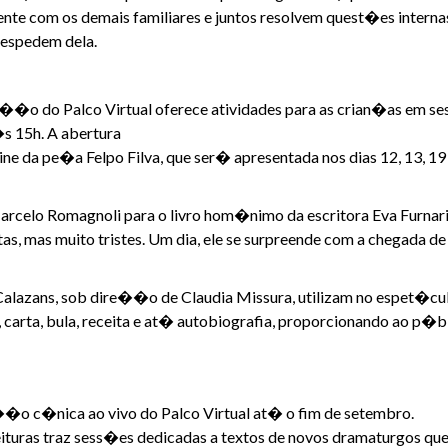
mente com os demais familiares e juntos resolvem quest�es intern
 despedem dela.
a��o do Palco Virtual oferece atividades para as crian�as em 
s 15h. A abertura
ine da pe�a Felpo Filva, que ser� apresentada nos dias 12, 13, 
elo Romagnoli para o livro hom�nimo da escritora Eva Furnari,
tas, mas muito tristes. Um dia, ele se surpreende com a chegada d
 Calazans, sob dire��o de Claudia Missura, utilizam no espet�culo
carta, bula, receita e at� autobiografia, proporcionando ao p�
�o c�nica ao vivo do Palco Virtual at� o fim de setembro.
ituras traz sess�es dedicadas a textos de novos dramaturgos que