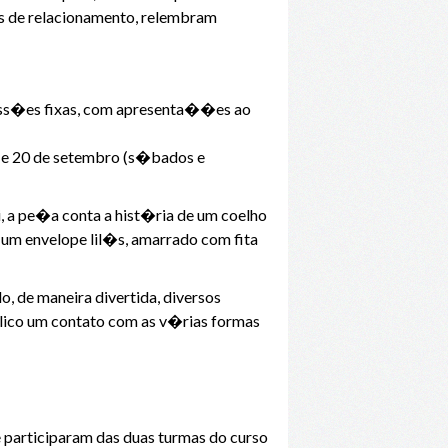
as de relacionamento, relembram
sess�es fixas, com apresenta��es ao
19 e 20 de setembro (s�bados e
 a pe�a conta a hist�ria de um coelho
e um envelope lil�s, amarrado com fita
, de maneira divertida, diversos
blico um contato com as v�rias formas
 participaram das duas turmas do curso