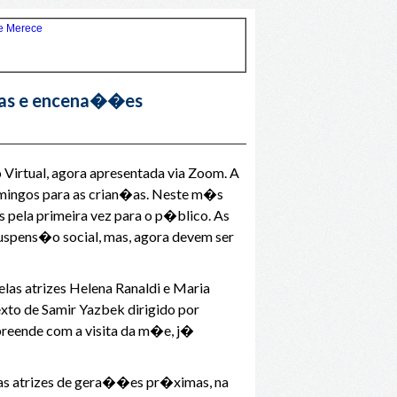
uras e encena��es
 Virtual, agora apresentada via Zoom. A
domingos para as crian�as. Neste m�s
s pela primeira vez para o p�blico. As
uspens�o social, mas, agora devem ser
las atrizes Helena Ranaldi e Maria
xto de Samir Yazbek dirigido por
rpreende com a visita da m�e, j�
uas atrizes de gera��es pr�ximas, na