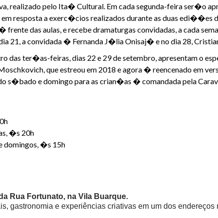
, realizado pelo Ita� Cultural. Em cada segunda-feira ser�o apr
�s, em resposta a exerc�cios realizados durante as duas edi��
� frente das aulas, e recebe dramaturgas convidadas, a cada sema
 21, a convidada � Fernanda J�lia Onisaj� e no dia 28, Cristia
 das ter�as-feiras, dias 22 e 29 de setembro, apresentam o espe
 Moschkovich, que estreou em 2018 e agora � reencenado em vers
do s�bado e domingo para as crian�as � comandada pela Carava
20h
as, �s 20h
e domingos, �s 15h
a da Rua Fortunato, na Vila Buarque.
is, gastronomia e experiências criativas em um dos endereços m