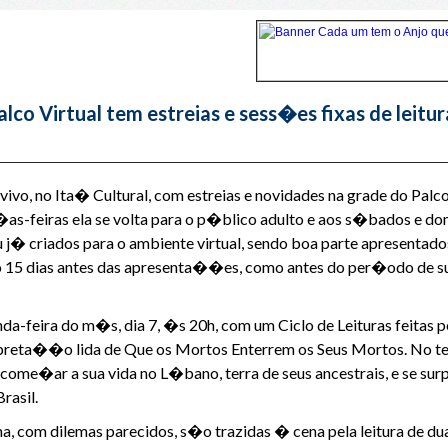
co Virtual tem estreias e sess�es fixas de leit
o, no Ita� Cultural, com estreias e novidades na grade do Palco
er�as-feiras ela se volta para o p�blico adulto e aos s�bados e 
 j� criados para o ambiente virtual, sendo boa parte apresentado
o 15 dias antes das apresenta��es, como antes do per�odo de s
feira do m�s, dia 7, �s 20h, com um Ciclo de Leituras feitas pe
preta��o lida de Que os Mortos Enterrem os Seus Mortos. No te
come�ar a sua vida no L�bano, terra de seus ancestrais, e se su
Brasil.
, com dilemas parecidos, s�o trazidas � cena pela leitura de d