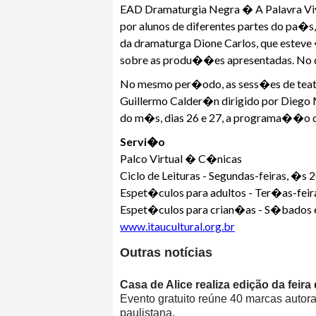
EAD Dramaturgia Negra � A Palavra Viva
por alunos de diferentes partes do pa
da dramaturga Dione Carlos, que esteve 
sobre as produ��es apresentadas. No dia
No mesmo per�odo, as sess�es de teatro
Guillermo Calder�n dirigido por Diego
do m�s, dias 26 e 27, a programa��o 
Servi�o
Palco Virtual � C�nicas
Ciclo de Leituras - Segundas-feiras, �s 
Espet�culos para adultos - Ter�as-feir
Espet�culos para crian�as - S�bados 
www.itaucultural.org.br
Outras notícias
Casa de Alice realiza edição da feir
Evento gratuito reúne 40 marcas autora
paulistana.