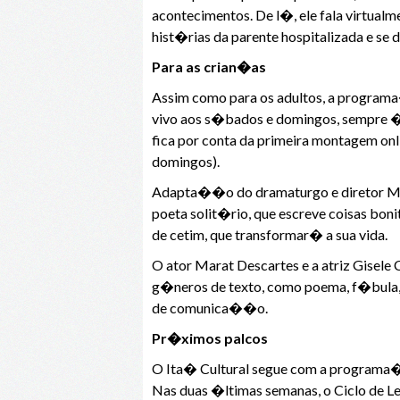
acontecimentos. De l�, ele fala virtual
hist�rias da parente hospitalizada e se
Para as crian�as
Assim como para os adultos, a program
vivo aos s�bados e domingos, sempre �
fica por conta da primeira montagem onl
domingos).
Adapta��o do dramaturgo e diretor Marc
poeta solit�rio, que escreve coisas boni
de cetim, que transformar� a sua vida.
O ator Marat Descartes e a atriz Gisele
g�neros de texto, como poema, f�bula, 
de comunica��o.
Pr�ximos palcos
O Ita� Cultural segue com a programa�
Nas duas �ltimas semanas, o Ciclo de Le