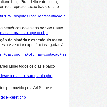
liano Luigi Pirandello e do poeta,
entre a representação tradicional e
trutural+disputas+por+representacao.php
os periféricos do estado de São Paulo.
amacao+gratuita+agosto.php
ão de história e espetáculo teatral.
es a vivenciar experiências ligadas à
em+gastronomia+oficinas+contacao+historia+espetaculo+teatra
les Miller todos os dias e palco
ordeste+coracao+sao+paulo.php
rtos promovido pela Art Shine e
ntece+ceret.php