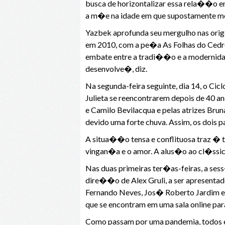
busca de horizontalizar essa rela��o ent
a m�e na idade em que supostamente mor
Yazbek aprofunda seu mergulho nas orig
em 2010, com a pe�a As Folhas do Cedro
embate entre a tradi��o e a modernidad
desenvolve�, diz.
Na segunda-feira seguinte, dia 14, o Ci
Julieta se reencontrarem depois de 40 a
e Camilo Bevilacqua e pelas atrizes Bru
devido uma forte chuva. Assim, os dois 
A situa��o tensa e conflituosa traz � to
vingan�a e o amor. A alus�o ao cl�ssico
Nas duas primeiras ter�as-feiras, a sess
dire��o de Alex Gruli, a ser apresentado
Fernando Neves, Jos� Roberto Jardim e 
que se encontram em uma sala online pa
Como passam por uma pandemia, todos e