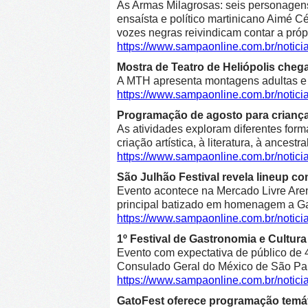
As Armas Milagrosas: seis personagens 
ensaísta e político martinicano Aimé Cé
vozes negras reivindicam contar a própr
https://www.sampaonline.com.br/notic
Mostra de Teatro de Heliópolis cheg
A MTH apresenta montagens adultas e in
https://www.sampaonline.com.br/notic
Programação de agosto para crianças 
As atividades exploram diferentes form
criação artística, à literatura, à ancestr
https://www.sampaonline.com.br/notic
São Julhão Festival revela lineup co
Evento acontece na Mercado Livre Arena
principal batizado em homenagem a Gab
https://www.sampaonline.com.br/notic
1º Festival de Gastronomia e Cultu
Evento com expectativa de público de 4
Consulado Geral do México de São Pa
https://www.sampaonline.com.br/notic
GatoFest oferece programação temát