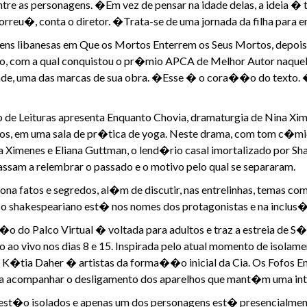
re as personagens. �Em vez de pensar na idade delas, a ideia � ti
reu�, conta o diretor. �Trata-se de uma jornada da filha para 
ens libanesas em Que os Mortos Enterrem os Seus Mortos, depoi
, com a qual conquistou o pr�mio APCA de Melhor Autor naquele 
e, uma das marcas de sua obra. �Esse � o cora��o do texto. � 
clo de Leituras apresenta Enquanto Chovia, dramaturgia de Nina X
nos, em uma sala de pr�tica de yoga. Neste drama, com tom c�mico
na Ximenes e Eliana Guttman, o lend�rio casal imortalizado por S
passam a relembrar o passado e o motivo pelo qual se separaram.
na fatos e segredos, al�m de discutir, nas entrelinhas, temas co
 shakespeariano est� nos nomes dos protagonistas e na inclus�o 
�o do Palco Virtual � voltada para adultos e traz a estreia de S
 ao vivo nos dias 8 e 15. Inspirada pelo atual momento de isolame
K�tia Daher � artistas da forma��o inicial da Cia. Os Fofos E
ra acompanhar o desligamento dos aparelhos que mant�m uma inte
st�o isolados e apenas um dos personagens est� presencialment