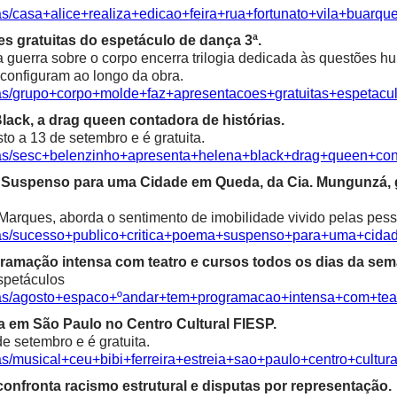
as/casa+alice+realiza+edicao+feira+rua+fortunato+vila+buarqu
s gratuitas do espetáculo de dança 3ª.
a guerra sobre o corpo encerra trilogia dedicada às questões 
econfiguram ao longo da obra.
cias/grupo+corpo+molde+faz+apresentacoes+gratuitas+espetac
ack, a drag queen contadora de histórias.
o a 13 de setembro e é gratuita.
cias/sesc+belenzinho+apresenta+helena+black+drag+queen+con
ma Suspenso para uma Cidade em Queda, da Cia. Mungunzá,
Marques, aborda o sentimento de imobilidade vivido pelas pess
icias/sucesso+publico+critica+poema+suspenso+para+uma+ci
ramação intensa com teatro e cursos todos os dias da sem
spetáculos
cias/agosto+espaco+ºandar+tem+programacao+intensa+com+te
ia em São Paulo no Centro Cultural FIESP.
e setembro e é gratuita.
as/musical+ceu+bibi+ferreira+estreia+sao+paulo+centro+cultura
confronta racismo estrutural e disputas por representação.