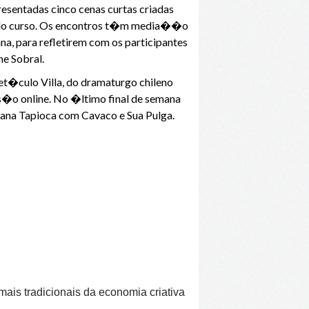
esentadas cinco cenas curtas criadas
es do curso. Os encontros t�m media��o
na, para refletirem com os participantes
ne Sobral.
t�culo Villa, do dramaturgo chileno
�o online. No �ltimo final de semana
na Tapioca com Cavaco e Sua Pulga.
ais tradicionais da economia criativa