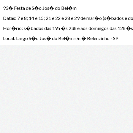
93� Festa de S�o Jos� do Bel�m
Datas: 7 e 8; 14 e 15; 21 e 22 e 28 e 29 de mar�o (s�bados e d
Hor�rio: s�bados das 19h �s 23h e aos domingos das 12h �s 
Local: Largo S�o Jos� do Bel�m s/n � Belenzinho - SP