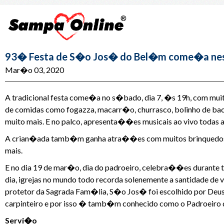
93� Festa de S�o Jos� do Bel�m come�a nest
Mar�o 03, 2020
A tradicional festa come�a no s�bado, dia 7, �s 19h, com mui
de comidas como fogazza, macarr�o, churrasco, bolinho de bacalh
muito mais. E no palco, apresenta��es musicais ao vivo todas a
A crian�ada tamb�m ganha atra��es com muitos brinquedos infl
mais.
E no dia 19 de mar�o, dia do padroeiro, celebra��es durante
dia, igrejas no mundo todo recorda solenemente a santidade de 
protetor da Sagrada Fam�lia, S�o Jos� foi escolhido por Deus 
carpinteiro e por isso � tamb�m conhecido como o Padroeiro 
Servi�o