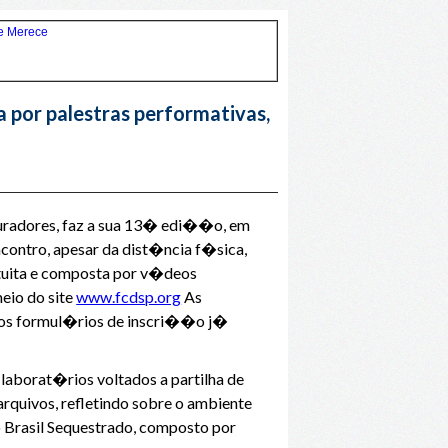
por palestras performativas,
uradores, faz a sua 13� edi��o, em
ncontro, apesar da dist�ncia f�sica,
tuita e composta por v�deos
eio do site
www.fcdsp.org
As
r os formul�rios de inscri��o j�
laborat�rios voltados a partilha de
arquivos, refletindo sobre o ambiente
 Brasil Sequestrado, composto por