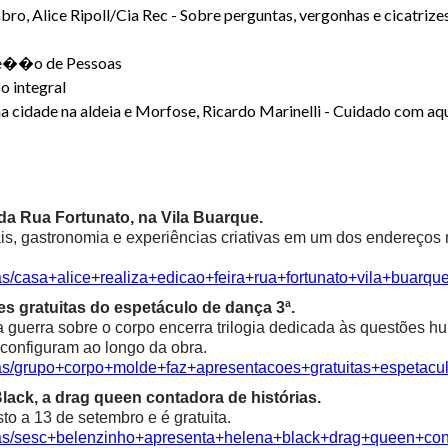
 Alice Ripoll/Cia Rec - Sobre perguntas, vergonhas e cicatrizes 
��o de Pessoas
o integral
dade na aldeia e Morfose, Ricardo Marinelli - Cuidado com aquel
a da Rua Fortunato, na Vila Buarque.
is, gastronomia e experiências criativas em um dos endereços m
as/casa+alice+realiza+edicao+feira+rua+fortunato+vila+buarqu
s gratuitas do espetáculo de dança 3ª.
a guerra sobre o corpo encerra trilogia dedicada às questões 
econfiguram ao longo da obra.
cias/grupo+corpo+molde+faz+apresentacoes+gratuitas+espetac
ack, a drag queen contadora de histórias.
o a 13 de setembro e é gratuita.
cias/sesc+belenzinho+apresenta+helena+black+drag+queen+con