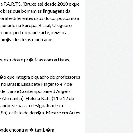
 P.A.R.T.S. (Bruxelas) desde 2018 e que
 obras que borram as linguagens da
ral e diferentes usos do corpo, como a
ionado na Europa, Brasil, Uruguai e
, como performance arte, m�sica,
ran�a desde os cinco anos.
 estudos e pr�ticas com artistas,
��o que integra o quadro de professores
 Brasil; Elisabete Finger (6 e 7 de
l de Danse Contemporaine d'Angers
lemanha); Helena Katz (11 e 12 de
ando-se para a desigualdade e o
 18h), artista da dan�a, Mestre em Artes
 onde encontrar� tamb�m