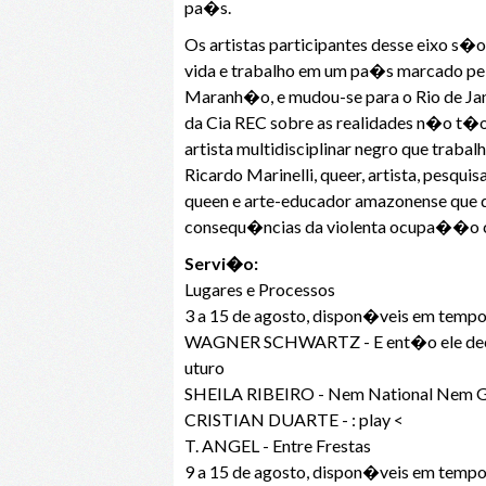
pa�s.
Os artistas participantes desse eixo s�
vida e trabalho em um pa�s marcado pelo
Maranh�o, e mudou-se para o Rio de Jan
da Cia REC sobre as realidades n�o t�o 
artista multidisciplinar negro que trab
Ricardo Marinelli, queer, artista, pesq
queen e arte-educador amazonense que d
consequ�ncias da violenta ocupa��o c
Servi�o:
Lugares e Processos
3 a 15 de agosto, dispon�veis em tempo
WAGNER SCHWARTZ - E ent�o ele decidiu
uturo
SHEILA RIBEIRO - Nem National Nem 
CRISTIAN DUARTE - : play <
T. ANGEL - Entre Frestas
9 a 15 de agosto, dispon�veis em tempo