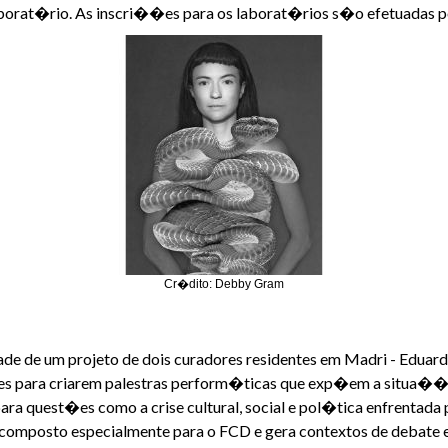
orat�rio. As inscri��es para os laborat�rios s�o efetuadas p
Cr�dito: Debby Gram
de de um projeto de dois curadores residentes em Madri - Eduardo
es para criarem palestras perform�ticas que exp�em a situa��o a
ra quest�es como a crise cultural, social e pol�tica enfrentada
 composto especialmente para o FCD e gera contextos de debate e