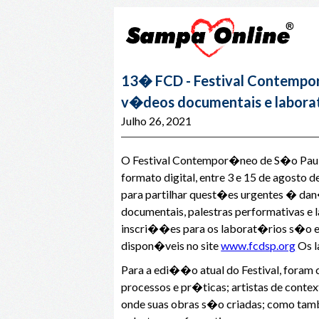
13� FCD - Festival Contempor
v�deos documentais e labora
Julho 26, 2021
O Festival Contempor�neo de S�o Paulo
formato digital, entre 3 e 15 de agosto 
para partilhar quest�es urgentes � da
documentais, palestras performativas e
inscri��es para os laborat�rios s�o ef
dispon�veis no site
www.fcdsp.org
Os l
Para a edi��o atual do Festival, foram 
processos e pr�ticas; artistas de conte
onde suas obras s�o criadas; como tamb