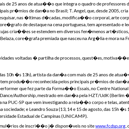
ais de 25 anos de atua��o que integra o quadro de professores da
ais pr�mios de dan�a no Brasil; T. Angel, que, desde 2005, cria
squisar, nas �ltimas d�cadas, modifica��o corporal, arte corpo
core�grafo de destaque na cena portuguesa, tem apresentado e lec
a cujas cria��es se estendem em diversos fen�menos art�sticos
 Belaza, core�grafa premiada que nasceu na Arg�lia e mora na F
vidades voltadas � partilha de processos, quest�es, motiva��es,
, das 10h �s 13h), artista da dan�a com mais de 25 anos de atua
ue tem produ��o reconhecida pelos principais pr�mios de dan�a no
performer que fez parte da Forma��o Essais, no Centre Nationa
Dance/Authorship, mestrado em dan�a pela HZT/UdK (Berlim � A
a na PUC-SP que vem investigando a rela��o corpo e telas, atent
na sociedade; e Leandro Souza (13, 14 e 15 de agosto, das 15h �s
versidade Estadual de Campinas (UNICAMP).
formul�rios de inscri��o j� dispon�veis no site
www.fcdsp.org
,