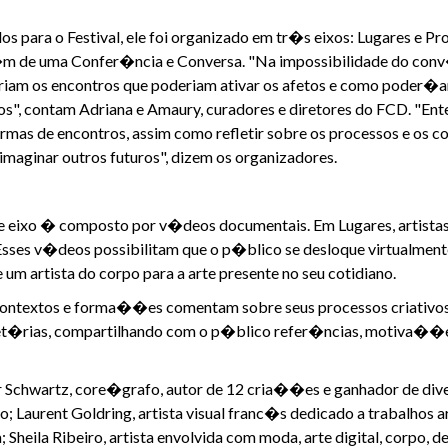
s para o Festival, ele foi organizado em tr�s eixos: Lugares e P
m de uma Confer�ncia e Conversa. "Na impossibilidade do conv�
eriam os encontros que poderiam ativar os afetos e como poder�a
essos", contam Adriana e Amaury, curadores e diretores do FCD. "E
rmas de encontros, assim como refletir sobre os processos e os c
imaginar outros futuros", dizem os organizadores.
te eixo � composto por v�deos documentais. Em Lugares, artistas
Esses v�deos possibilitam que o p�blico se desloque virtualmen
 um artista do corpo para a arte presente no seu cotidiano.
s contextos e forma��es comentam sobre seus processos criativos
ajet�rias, compartilhando com o p�blico refer�ncias, motiva��es
 Schwartz, core�grafo, autor de 12 cria��es e ganhador de div
 Laurent Goldring, artista visual franc�s dedicado a trabalhos 
; Sheila Ribeiro, artista envolvida com moda, arte digital, corpo,