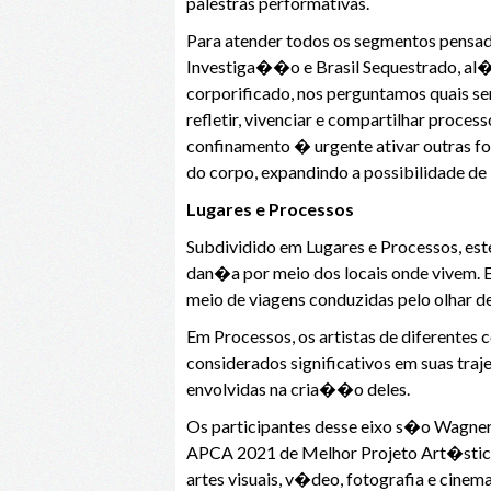
palestras performativas.
Para atender todos os segmentos pensado
Investiga��o e Brasil Sequestrado, al�
corporificado, nos perguntamos quais s
refletir, vivenciar e compartilhar proc
confinamento � urgente ativar outras fo
do corpo, expandindo a possibilidade de 
Lugares e Processos
Subdividido em Lugares e Processos, es
dan�a por meio dos locais onde vivem. 
meio de viagens conduzidas pelo olhar de
Em Processos, os artistas de diferente
considerados significativos em suas tr
envolvidas na cria��o deles.
Os participantes desse eixo s�o Wagner
APCA 2021 de Melhor Projeto Art�stico;
artes visuais, v�deo, fotografia e cinema