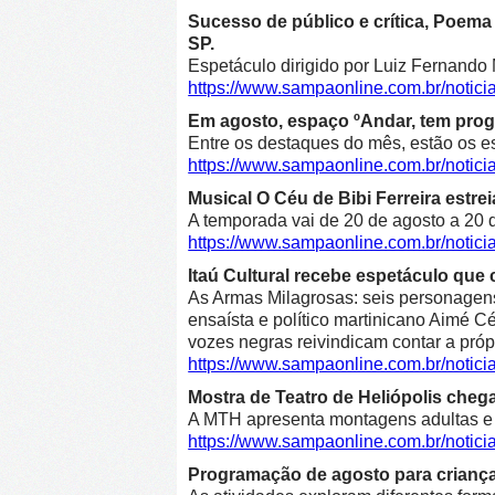
Sucesso de público e crítica, Poe
SP.
Espetáculo dirigido por Luiz Fernando 
https://www.sampaonline.com.br/not
Em agosto, espaço ºAndar, tem prog
Entre os destaques do mês, estão os e
https://www.sampaonline.com.br/noti
Musical O Céu de Bibi Ferreira estre
A temporada vai de 20 de agosto a 20 d
https://www.sampaonline.com.br/notici
Itaú Cultural recebe espetáculo que 
As Armas Milagrosas: seis personagens 
ensaísta e político martinicano Aimé Cé
vozes negras reivindicam contar a própr
https://www.sampaonline.com.br/notic
Mostra de Teatro de Heliópolis cheg
A MTH apresenta montagens adultas e in
https://www.sampaonline.com.br/notic
Programação de agosto para crianças 