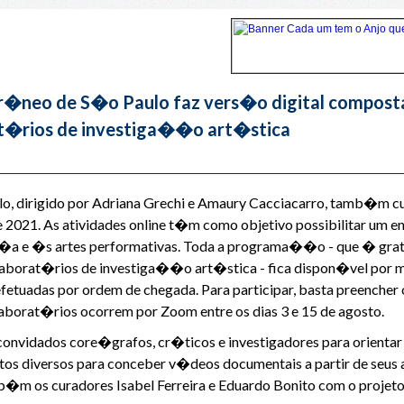
�neo de S�o Paulo faz vers�o digital composta 
t�rios de investiga��o art�stica
, dirigido por Adriana Grechi e Amaury Cacciacarro, tamb�m c
de 2021. As atividades online t�m como objetivo possibilitar um e
n�a e �s artes performativas. Toda a programa��o - que � gra
 laborat�rios de investiga��o art�stica - fica dispon�vel por m
etuadas por ordem de chegada. Para participar, basta preenche
aborat�rios ocorrem por Zoom entre os dias 3 e 15 de agosto.
convidados core�grafos, cr�ticos e investigadores para orientar 
xtos diversos para conceber v�deos documentais a partir de seus 
�m os curadores Isabel Ferreira e Eduardo Bonito com o projeto