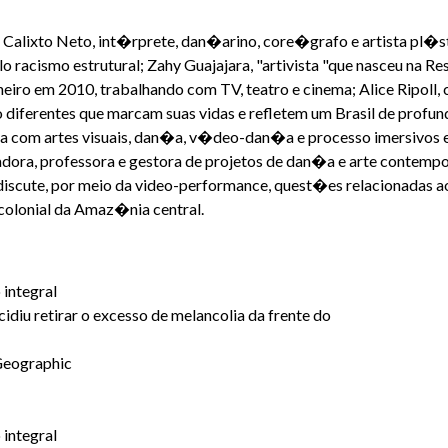
o Calixto Neto, int�rprete, dan�arino, core�grafo e artista pl�s
 racismo estrutural; Zahy Guajajara, "artivista "que nasceu na R
eiro em 2010, trabalhando com TV, teatro e cinema; Alice Ripol
diferentes que marcam suas vidas e refletem um Brasil de profun
alha com artes visuais, dan�a, v�deo-dan�a e processo imersivos e
uisadora, professora e gestora de projetos de dan�a e arte cont
iscute, por meio da video-performance, quest�es relacionadas a
olonial da Amaz�nia central.
 integral
 retirar o excesso de melancolia da frente do
Geographic
 integral