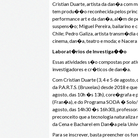
Cristian Duarte, artista da dan�a com m
tem produ��o reconhecida pelos princip
performance art e da dan�a, al�m de pe
suspens�o; Miguel Pereira, bailarino e 
Chile; Pedro Galiza, artista transm�di
cinema, dan�a, teatro e moda; e Nacera
Laborat�rios de Investiga��o
Essas atividades s�o compostas por ati
investigadores e cr�ticos de dan�a.
Com Cristian Duarte (3, 4 e 5 de agosto
da P.A.R.T.S. (Bruxelas) desde 2018 e q
agosto, das 10h �s 13h), core�grafa e 
(Fran�a), e do Programa SODA � Solo/
agosto, das 14h30 �s 16h30), professor
preconceito que a tecnologia naturaliza 
da Cena e Bacharel em Dan�a pela Uni
Para se inscrever, basta preencher os 