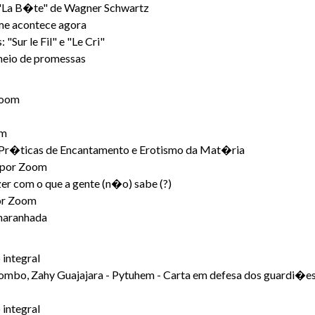
a B�te" de Wagner Schwartz
me acontece agora
r le Fil" e "Le Cri"
eio de promessas
 Zoom
om
�ticas de Encantamento e Erotismo da Mat�ria
, por Zoom
er com o que a gente (n�o) sabe (?)
por Zoom
aranhada
 integral
ombo, Zahy Guajajara - Pytuhem - Carta em defesa dos guardi�es d
 integral