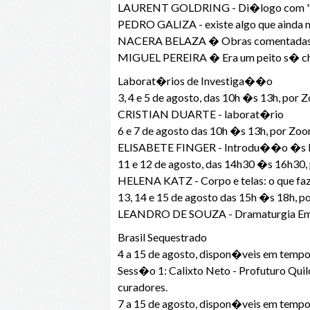
LAURENT GOLDRING - Di�logo com "L
PEDRO GALIZA - existe algo que ainda 
NACERA BELAZA � Obras comentadas: "Su
MIGUEL PEREIRA � Era um peito s� ch
Laborat�rios de Investiga��o
3, 4 e 5 de agosto, das 10h �s 13h, por
CRISTIAN DUARTE - laborat�rio
6 e 7 de agosto das 10h �s 13h, por Zo
ELISABETE FINGER - Introdu��o �s Pr
11 e 12 de agosto, das 14h30 �s 16h30
HELENA KATZ - Corpo e telas: o que faz
13, 14 e 15 de agosto das 15h �s 18h, 
LEANDRO DE SOUZA - Dramaturgia Em
Brasil Sequestrado
4 a 15 de agosto, dispon�veis em tempo
Sess�o 1: Calixto Neto - Profuturo Quil
curadores.
7 a 15 de agosto, dispon�veis em tempo