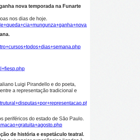
 ganha nova temporada na Funarte
oas nos dias de hoje.
dade+queda+cia+mungunza+ganha+nova+temporada+funarte.ph
ana.
atro+cursos+todos+dias+semana.php
l+fiesp.php
liano Luigi Pirandello e do poeta,
entre a representação tradicional e
trutural+disputas+por+representacao.php
os periféricos do estado de São Paulo.
amacao+gratuita+agosto.php
ão de história e espetáculo teatral.