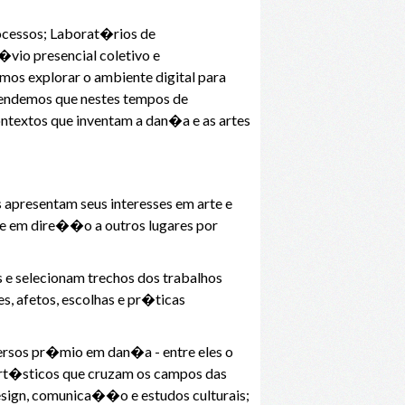
rocessos; Laborat�rios de
vio presencial coletivo e
mos explorar o ambiente digital para
ntendemos que nestes tempos de
ontextos que inventam a dan�a e as artes
 apresentam seus interesses em arte e
te em dire��o a outros lugares por
 e selecionam trechos dos trabalhos
, afetos, escolhas e pr�ticas
ersos pr�mio em dan�a - entre eles o
art�sticos que cruzam os campos das
 design, comunica��o e estudos culturais;