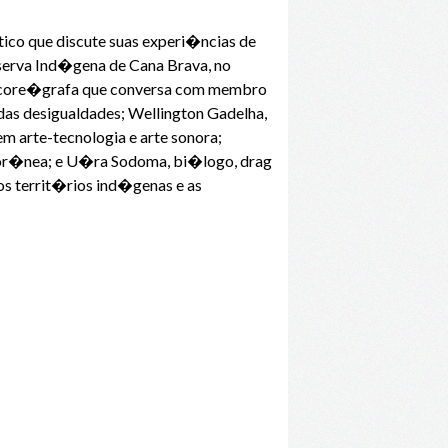
tico que discute suas experi�ncias de
eserva Ind�gena de Cana Brava, no
l, core�grafa que conversa com membro
das desigualdades; Wellington Gadelha,
m arte-tecnologia e arte sonora;
empor�nea; e U�ra Sodoma, bi�logo, drag
os territ�rios ind�genas e as