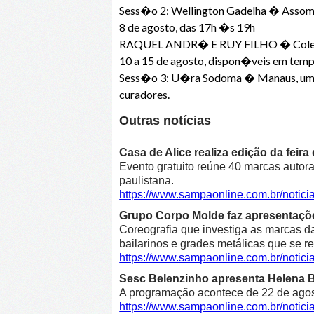
Sess�o 2: Wellington Gadelha � Assombro,
8 de agosto, das 17h �s 19h
RAQUEL ANDR� E RUY FILHO � Cole
10 a 15 de agosto, dispon�veis em temp
Sess�o 3: U�ra Sodoma � Manaus, uma ci
curadores.
Outras notícias
Casa de Alice realiza edição da feir
Evento gratuito reúne 40 marcas autora
paulistana.
https://www.sampaonline.com.br/notici
Grupo Corpo Molde faz apresentaçõe
Coreografia que investiga as marcas d
bailarinos e grades metálicas que se r
https://www.sampaonline.com.br/noti
Sesc Belenzinho apresenta Helena Bl
A programação acontece de 22 de agost
https://www.sampaonline.com.br/noti