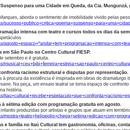
ma Suspenso para uma Cidade em Queda, da Cia. Mungunzá,
Marques, aborda o sentimento de imobilidade vivido pelas pess
icias/sucesso+publico+critica+poema+suspenso+para+uma+ci
ramação intensa com teatro e cursos todos os dias da sem
spetáculos
cias/agosto+espaco+ºandar+tem+programacao+intensa+com+te
ia em São Paulo no Centro Cultural FIESP.
e setembro e é gratuita.
as/musical+ceu+bibi+ferreira+estreia+sao+paulo+centro+cultura
confronta racismo estrutural e disputas por representação.
à procura da existência é inspirada em obras do dramaturgo ita
saire. Na peça, um ensaio teatral se torna espaço de confronto 
ia história.
ias/itau+cultural+recebe+espetaculo+que+confronta+racismo+es
a à sétima edição com programação gratuita em agosto.
fantis produzidas por artistas e grupos que atuam em territóri
ias/mostra+teatro+heliopolis+chega+setima+edicao+com+progr
e família no Itaú Cultural tem gastronomia, oficinas, contaç